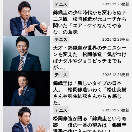
テニス
2025.12.26更新
錦織圭の少年時代から変わらぬテ
ニス観 松岡修造が元コーチから
聞いた「エア・ケイなんてやる
な」の意味
テニス
2025.12.26更新
天才・錦織圭が世界のテニスシー
ンを変えた 松岡修造「気がつけ
ばナダルやジョコビッチまでも
が...」
テニス
2025.12.26更新
錦織圭は「新しいタイプの日本
人」 松岡修造いわく「松山英樹
さんや羽生結弦さんからも感じ
た」
テニス
2025.12.26更新
松岡修造が語る「錦織圭という奇
跡」 僕の一番の望みは「錦織圭
選手の体に入ってみたい！」