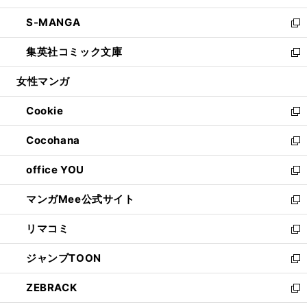
開
ウ
ン
ウ
し
S-MANGA
く
で
ド
ィ
い
新
開
ウ
ン
ウ
し
集英社コミック文庫
く
で
ド
ィ
い
新
開
ウ
ン
ウ
し
女性マンガ
く
で
ド
ィ
い
開
ウ
ン
ウ
Cookie
く
で
ド
ィ
新
開
ウ
ン
し
Cocohana
く
で
ド
い
新
開
ウ
ウ
し
office YOU
く
で
ィ
い
新
開
ン
ウ
し
マンガMee公式サイト
く
ド
ィ
い
新
ウ
ン
ウ
し
リマコミ
で
ド
ィ
い
新
開
ウ
ン
ウ
し
ジャンプTOON
く
で
ド
ィ
い
新
開
ウ
ン
ウ
し
ZEBRACK
く
で
ド
ィ
い
新
開
ウ
ン
ウ
し