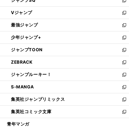
ジャンプSQ
い
新
ウ
し
Vジャンプ
ィ
い
新
ン
ウ
し
最強ジャンプ
ド
ィ
い
新
ウ
ン
ウ
し
少年ジャンプ+
で
ド
ィ
い
新
開
ウ
ン
ウ
し
ジャンプTOON
く
で
ド
ィ
い
新
開
ウ
ン
ウ
し
ZEBRACK
く
で
ド
ィ
い
新
開
ウ
ン
ウ
し
ジャンプルーキー！
く
で
ド
ィ
い
新
開
ウ
ン
ウ
し
S-MANGA
く
で
ド
ィ
い
新
開
ウ
ン
ウ
し
集英社ジャンプリミックス
く
で
ド
ィ
い
新
開
ウ
ン
ウ
し
集英社コミック文庫
く
で
ド
ィ
い
新
開
ウ
ン
ウ
し
青年マンガ
く
で
ド
ィ
い