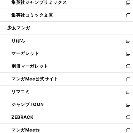
集英社ジャンプリミックス
く
で
ド
ィ
い
新
開
ウ
ン
ウ
し
集英社コミック文庫
く
で
ド
ィ
い
新
開
ウ
ン
ウ
し
少女マンガ
く
で
ド
ィ
い
開
ウ
ン
ウ
りぼん
く
で
ド
ィ
新
開
ウ
ン
し
マーガレット
く
で
ド
い
新
開
ウ
ウ
し
別冊マーガレット
く
で
ィ
い
新
開
ン
ウ
し
マンガMee公式サイト
く
ド
ィ
い
新
ウ
ン
ウ
し
リマコミ
で
ド
ィ
い
新
開
ウ
ン
ウ
し
ジャンプTOON
く
で
ド
ィ
い
新
開
ウ
ン
ウ
し
ZEBRACK
く
で
ド
ィ
い
新
開
ウ
ン
ウ
し
マンガMeets
く
で
ド
ィ
い
新