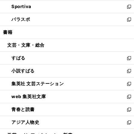
開
ン
ウ
し
Sportiva
く
ド
ィ
い
新
ウ
ン
ウ
し
パラスポ
で
ド
ィ
い
新
開
ウ
ン
ウ
し
書籍
く
で
ド
ィ
い
開
ウ
ン
ウ
文芸・文庫・総合
く
で
ド
ィ
開
ウ
ン
すばる
く
で
ド
新
開
ウ
し
小説すばる
く
で
い
新
開
ウ
し
集英社 文芸ステーション
く
ィ
い
新
ン
ウ
し
web 集英社文庫
ド
ィ
い
新
ウ
ン
ウ
し
青春と読書
で
ド
ィ
い
新
開
ウ
ン
ウ
し
アジア人物史
く
で
ド
ィ
い
新
開
ウ
ン
ウ
し