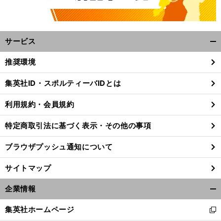
サービス
開
く/
推奨環境
閉
じ
集英社ID・スポルティーバIDとは
る
利用規約・会員規約
特定商取引法に基づく表示・その他の事項
ブラウザプッシュ通知について
サイトマップ
企業情報
開
く/
集英社ホームページ
新
閉