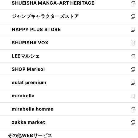
SHUEISHA MANGA-ART HERITAGE
く
で
い
新
開
ウ
し
ジャンプキャラクターズストア
く
ィ
い
新
ン
ウ
し
HAPPY PLUS STORE
ド
ィ
い
新
ウ
ン
ウ
し
SHUEISHA VOX
で
ド
ィ
い
新
開
ウ
ン
ウ
し
LEEマルシェ
く
で
ド
ィ
い
新
開
ウ
ン
ウ
し
SHOP Marisol
く
で
ド
ィ
い
新
開
ウ
ン
ウ
し
eclat premium
く
で
ド
ィ
い
新
開
ウ
ン
ウ
し
mirabella
く
で
ド
ィ
い
新
開
ウ
ン
ウ
し
mirabella homme
く
で
ド
ィ
い
新
開
ウ
ン
ウ
し
zakka market
く
で
ド
ィ
い
新
開
ウ
ン
ウ
し
その他WEBサービス
く
で
ド
ィ
い