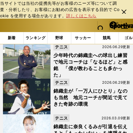
当サイトでは当社の提携先等がお客様のニーズ等について調
査・分析したり、お客様にお勧めの広告を表⽰する⽬的で Co
閉じ
okie を使⽤する場合があります。
詳しくはこちら
る
マイペ
web Sportiva (webスポルティーバ)
検索
メニュ
we
ー
「#錦織圭という奇跡」の最新ニュース・ 情報 (2ページ目)
b
ジ
新着
ランキング
野球
サッカー
競馬
ゴル
ス
テニス
2026.06.29更新
ポ
ル
少年時代の錦織圭への球出し練習
テ
で地元コーチは「なるほど」と感
ィ
銘 「僕が教わることも多かっ
ー
た」
バ
テニス
2026.06.29更新
錦織圭が「一万人にひとり」なの
も当然 地元コーチが間近で見て
きた奇跡の環境
テニス
2026.03.09更新
錦織圭に奈良くるみが引退を伝え