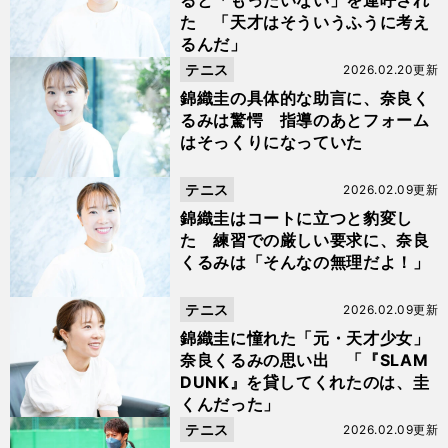
ると「もったいない」を連呼され
た 「天才はそういうふうに考え
るんだ」
テニス
2026.02.20更新
錦織圭の具体的な助言に、奈良く
るみは驚愕 指導のあとフォーム
はそっくりになっていた
テニス
2026.02.09更新
錦織圭はコートに立つと豹変し
た 練習での厳しい要求に、奈良
くるみは「そんなの無理だよ！」
テニス
2026.02.09更新
錦織圭に憧れた「元・天才少女」
奈良くるみの思い出 「『SLAM
DUNK』を貸してくれたのは、圭
くんだった」
テニス
2026.02.09更新