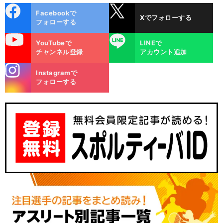
cebo
X
Facebookで
Xでフォローする
ok
フォローする
uTube
LINE
YouTubeで
LINEで
チャンネル登録
アカウント追加
stagra
Instagramで
m
フォローする