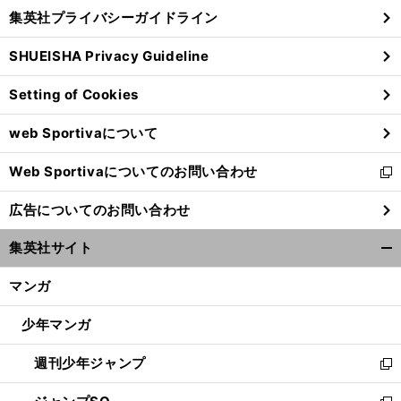
し
じ
集英社プライバシーガイドライン
い
る
ウ
SHUEISHA Privacy Guideline
ィ
ン
Setting of Cookies
ド
ウ
web Sportivaについて
で
開
Web Sportivaについてのお問い合わせ
く
新
し
広告についてのお問い合わせ
い
ウ
集英社サイト
ィ
開
ン
く/
マンガ
ド
閉
ウ
じ
少年マンガ
で
る
開
週刊少年ジャンプ
く
新
し