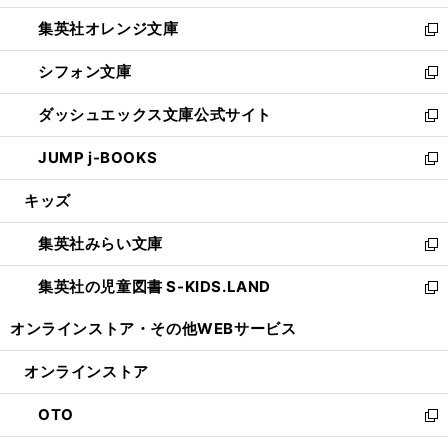
開
ウ
ン
し
集英社オレンジ文庫
く
で
ド
い
新
開
ウ
ウ
し
シフォン文庫
く
で
ィ
い
新
開
ン
ウ
し
ダッシュエックス文庫公式サイト
く
ド
ィ
い
新
ウ
ン
ウ
し
JUMP j-BOOKS
で
ド
ィ
い
新
開
ウ
ン
ウ
し
キッズ
く
で
ド
ィ
い
開
ウ
ン
ウ
集英社みらい文庫
く
で
ド
ィ
新
開
ウ
ン
し
集英社の児童図書 S-KIDS.LAND
く
で
ド
い
新
開
ウ
ウ
し
オンラインストア・
その他WEBサービス
く
で
ィ
い
開
ン
ウ
オンラインストア
く
ド
ィ
ウ
ン
OTO
で
ド
新
開
ウ
し