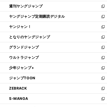
開
ウ
ン
ウ
週刊ヤングジャンプ
く
で
ド
ィ
新
開
ウ
ン
し
ヤングジャンプ定期購読デジタル
く
で
ド
い
新
開
ウ
ウ
し
ヤンジャン！
く
で
ィ
い
新
開
ン
ウ
し
となりのヤングジャンプ
く
ド
ィ
い
新
ウ
ン
ウ
し
グランドジャンプ
で
ド
ィ
い
新
開
ウ
ン
ウ
し
ウルトラジャンプ
く
で
ド
ィ
い
新
開
ウ
ン
ウ
し
少年ジャンプ+
く
で
ド
ィ
い
新
開
ウ
ン
ウ
し
ジャンプTOON
く
で
ド
ィ
い
新
開
ウ
ン
ウ
し
ZEBRACK
く
で
ド
ィ
い
新
開
ウ
ン
ウ
し
S-MANGA
く
で
ド
ィ
い
新
開
ウ
ン
ウ
し