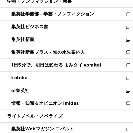
学芸・ノンフィクション・新書
く
で
ド
ィ
い
開
ウ
ン
ウ
集英社学芸部 - 学芸・ノンフィクション
く
で
ド
ィ
新
開
ウ
ン
し
集英社ビジネス書
く
で
ド
い
新
開
ウ
ウ
し
集英社新書
く
で
ィ
い
新
開
ン
ウ
し
集英社新書プラス - 知の水先案内人
く
ド
ィ
い
新
ウ
ン
ウ
し
1日5分で、明日は変わる よみタイ yomitai
で
ド
ィ
い
新
開
ウ
ン
ウ
し
kotoba
く
で
ド
ィ
い
新
開
ウ
ン
ウ
し
e!集英社
く
で
ド
ィ
い
新
開
ウ
ン
ウ
し
情報・知識＆オピニオン imidas
く
で
ド
ィ
い
新
開
ウ
ン
ウ
し
ライトノベル・ノベライズ
く
で
ド
ィ
い
開
ウ
ン
ウ
集英社Webマガジン コバルト
く
で
ド
ィ
新