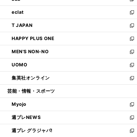
い
新
開
ウ
ン
ウ
し
eclat
く
で
ド
ィ
い
新
開
ウ
ン
ウ
し
T JAPAN
く
で
ド
ィ
い
新
開
ウ
ン
ウ
し
HAPPY PLUS ONE
く
で
ド
ィ
い
新
開
ウ
ン
ウ
し
MEN'S NON-NO
く
で
ド
ィ
い
新
開
ウ
ン
ウ
し
UOMO
く
で
ド
ィ
い
新
開
ウ
ン
ウ
し
集英社オンライン
く
で
ド
ィ
い
新
開
ウ
ン
ウ
し
芸能・情報・スポーツ
く
で
ド
ィ
い
開
ウ
ン
ウ
Myojo
く
で
ド
ィ
新
開
ウ
ン
し
週プレNEWS
く
で
ド
い
新
開
ウ
ウ
し
週プレ グラジャパ!
く
で
ィ
い
新