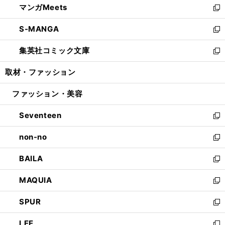
マンガMeets
く
で
ド
ィ
い
新
開
ウ
ン
ウ
し
S-MANGA
く
で
ド
ィ
い
新
開
ウ
ン
ウ
し
集英社コミック文庫
く
で
ド
ィ
い
新
開
ウ
ン
ウ
し
取材・ファッション
く
で
ド
ィ
い
開
ウ
ン
ウ
ファッション・美容
く
で
ド
ィ
開
ウ
ン
Seventeen
く
で
ド
新
開
ウ
し
non-no
く
で
い
新
開
ウ
し
BAILA
く
ィ
い
新
ン
ウ
し
MAQUIA
ド
ィ
い
新
ウ
ン
ウ
し
SPUR
で
ド
ィ
い
新
開
ウ
ン
ウ
し
LEE
く
で
ド
ィ