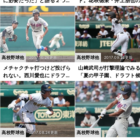
に必要だった」と語る２つの
ト。花咲徳栄・井上朋也
理由。広島とはチームカラー
球は音が違う
も合致で「３割くらいは打
つ」
高校野球他
高校野球他
2017.10.26更新
2017.09.26更新
メチャクチャ打つけど投げら
山﨑武司が打撃理論でみ
れない。西川愛也にドラフト
「夏の甲子園、ドラフト
指名はあるか
７人」の将来性
高校野球他
高校野球他
2017.08.24更新
2017.08.15更新