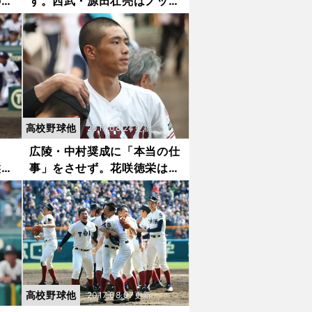
の打
す。西武・源田壮亮はノック
で泥まみれ
高校野球他
2017.08.24更新
る
広陵・中村奨成に「本当の仕
候補
事」をさせず。花咲徳栄は魔
物を知っていた
高校野球他
2017.08.07更新