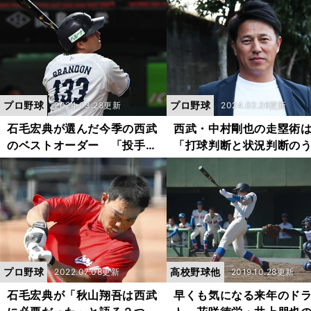
に色気がある」 慶大・清原
いている暇はあるのか」
正吾の指名は？
身を鼓舞した
プロ野球
プロ野球
2024.03.28更新
2024.02.26更新
石毛宏典が選んだ今季の西武
西武・中村剛也の走塁術
のベストオーダー 「投手王
「打球判断と状況判断の
国」との前評判も「点を取ら
さが想像を超えていた」
ないと」
ッドコーチ・平石洋介が
「走魂」の成果
プロ野球
高校野球他
2022.07.08更新
2019.10.28更新
石毛宏典が「秋山翔吾は西武
早くも気になる来年のド