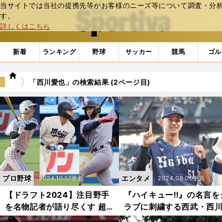
当サイトでは当社の提携先等がお客様のニーズ等について調査・分析し
web Sportiva (webスポルティーバ)
す。
詳しくはこちら
新着
ランキング
野球
サッカー
競馬
ゴル
we
「西川愛也」の検索結果 (2ページ目)
b
ス
ポ
ル
テ
ィ
ー
バ
プロ野球
エンタメ
2024.10.17更新
2024.08.06更新
【ドラフト2024】注目野手
『ハイキュー‼』の名言を
を名物記者が語り尽くす 超
ラブに刺繍する西武・西
目玉の明大・宗山塁は「守備
也 リハビリ期には「下