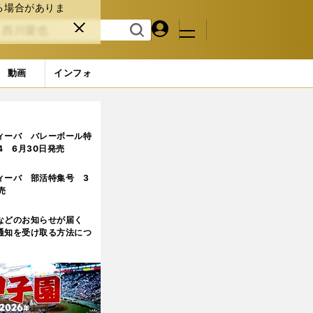
る場合がありま
マイペ
閉じ
検索
メニュ
ー
る
す
ジ
る
動画
インフォ
ィーバ バレーボール特
.4 6月30日発売
ィーバ 部活特集号 3
売
などのお知らせが届く
通知を受け取る方法につ