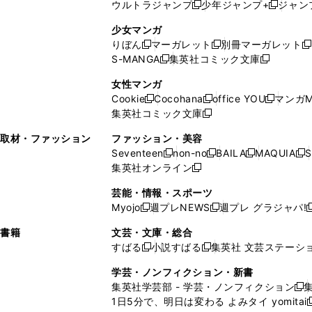
ウルトラジャンプ
少年ジャンプ+
ジャン
新
し
新
く
ィ
ン
ン
ィ
し
い
し
ン
ド
ド
ン
少女マンガ
い
ウ
い
ド
ウ
ウ
ド
りぼん
マーガレット
別冊マーガレット
新
新
新
ウ
ィ
ウ
ウ
で
で
ウ
S-MANGA
集英社コミック文庫
し
新
し
新
ィ
ン
ィ
で
開
開
で
い
し
い
し
ン
ド
ン
女性マンガ
開
く
く
開
ウ
い
ウ
い
ド
ウ
ド
Cookie
Cocohana
office YOU
マンガM
く
く
新
新
新
ィ
ウ
ィ
ウ
ウ
で
ウ
集英社コミック文庫
し
新
し
し
ン
ィ
ン
ィ
で
開
で
い
し
い
い
ド
ン
ド
ン
取材・ファッション
ファッション・美容
開
く
開
ウ
い
ウ
ウ
ウ
ド
ウ
ド
Seventeen
non-no
BAILA
MAQUIA
S
く
く
新
新
新
新
ィ
ウ
ィ
ィ
で
ウ
で
ウ
集英社オンライン
し
新
し
し
し
ン
ィ
ン
ン
開
で
開
で
い
し
い
い
い
ド
ン
ド
ド
芸能・情報・スポーツ
く
開
く
開
ウ
い
ウ
ウ
ウ
ウ
ド
ウ
ウ
Myojo
週プレNEWS
週プレ グラジャパ!
く
く
新
新
新
ィ
ウ
ィ
ィ
ィ
で
ウ
で
で
し
し
ン
ィ
ン
ン
ン
書籍
文芸・文庫・総合
開
で
開
開
い
い
ド
ン
ド
ド
ド
すばる
小説すばる
集英社 文芸ステーシ
く
開
く
く
新
新
ウ
ウ
ウ
ド
ウ
ウ
ウ
く
し
し
ィ
ィ
学芸・ノンフィクション・新書
で
ウ
で
で
で
い
い
ン
ン
集英社学芸部 - 学芸・ノンフィクション
開
で
開
開
開
新
ウ
ウ
ド
ド
1日5分で、明日は変わる よみタイ yomitai
く
開
く
く
く
し
新
ィ
ィ