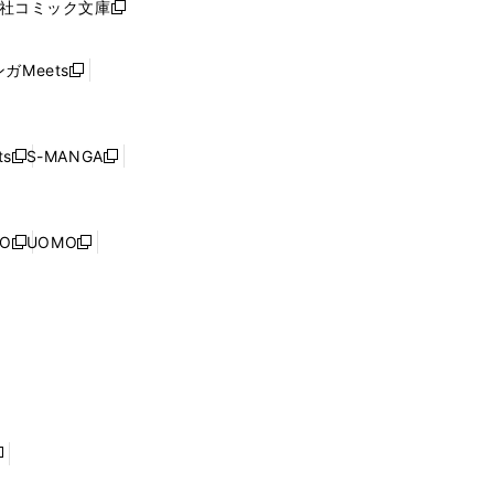
社コミック文庫
し
新
ン
い
し
ド
ウ
い
ウ
ガMeets
新
ィ
ウ
で
し
ン
ィ
開
い
ド
ン
く
ウ
ウ
ド
s
S-MANGA
新
新
ィ
で
ウ
し
し
ン
開
で
い
い
ド
く
開
ウ
ウ
ウ
NO
UOMO
く
新
新
ィ
ィ
で
し
し
ン
ン
開
い
い
ド
ド
く
ウ
ウ
ウ
ウ
ィ
ィ
で
で
ン
ン
開
開
ド
ド
く
く
ウ
ウ
で
で
開
開
く
く
し