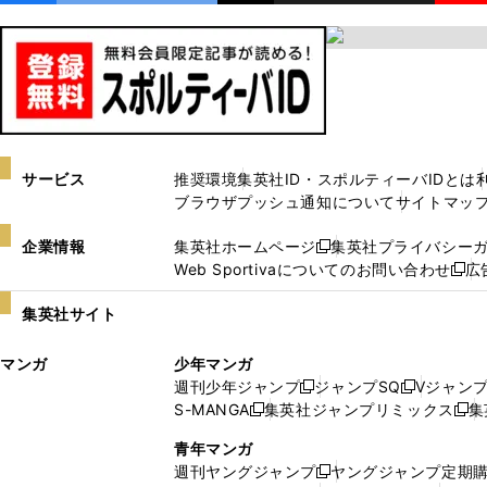
サービス
推奨環境
集英社ID・スポルティーバIDとは
ブラウザプッシュ通知について
サイトマッ
企業情報
集英社ホームページ
集英社プライバシー
新
Web Sportivaについてのお問い合わせ
広
し
新
い
し
集英社サイト
ウ
い
ィ
ウ
マンガ
少年マンガ
ン
ィ
週刊少年ジャンプ
ジャンプSQ
Vジャン
ド
ン
新
新
S-MANGA
集英社ジャンプリミックス
集
ウ
ド
新
し
し
新
で
ウ
し
い
い
し
青年マンガ
開
で
い
ウ
ウ
い
週刊ヤングジャンプ
ヤングジャンプ定期
新
く
開
ウ
ィ
ィ
ウ