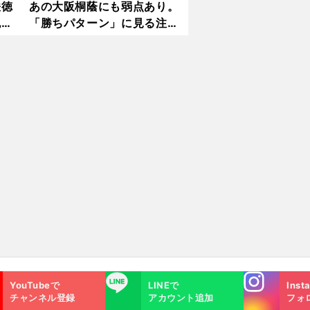
咲徳
あの大阪桐蔭にも弱点あり。
也が
「勝ちパターン」に見る注目
校の戦い方
へ
Instagra
LINE
YouTubeで
LINEで
Inst
m
チャンネル登録
アカウント追加
フォ