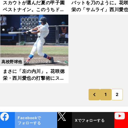
スカウトが選んだ夏の甲子園
バットを刀のように。花
ベストナイン。このうちドラ
栄の「サムライ」西川愛
フト指名は？
放つ必殺打撃
高校野球他
2017.07.10更新
まさに「左の内川」。花咲徳
栄・西川愛也の打撃術にスカ
ウトも惚れた
1
2
のページ
前
ebo
X
YouTube
Facebookで
Xでフォローする
ok
フォローする