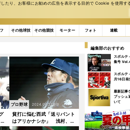
たり、お客様にお勧めの広告を表⽰する⽬的で Cookie を使⽤す
フ
その他球技
その他競技
モーター
フォト
連載
編集部のおすすめ
スポルテ
集号 Vol
スポルテ
月16日発
最新記事
プッシュ
いて
プロ野球
2024.04.27更新
グ
貧打に悩む西武「送りバント
川愛
はアリかナシか」 浅村、
を向
森、そして山川も...主軸のい