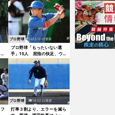
と自
ない山賊打線・崩壊後の問題
点
プロ野球
2023.12.01更新
は
プロ野球「もったいない選
うま
手」15人 屈指の快足、ウエ
 ヘ
スタン本塁打王らのブレイク
語る
に期待
プロ野球
2018.02.22更新
ラフ
打率３割より、エラーを減ら