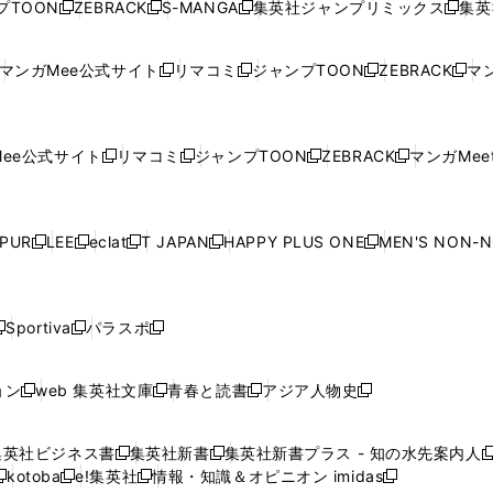
プTOON
ZEBRACK
S-MANGA
集英社ジャンプリミックス
集英
新
し
新
し
新
し
新
ン
ン
ィ
ン
ン
ン
し
い
し
い
し
い
し
ド
ド
ン
ド
ド
ド
い
ウ
い
ウ
い
ウ
い
ウ
ウ
ド
ウ
ウ
ウ
マンガMee公式サイト
リマコミ
ジャンプTOON
ZEBRACK
マン
新
新
新
新
ウ
ィ
ウ
ィ
ウ
ィ
ウ
で
で
ウ
で
で
で
し
し
し
し
し
ィ
ン
ィ
ン
ィ
ン
ィ
開
開
で
開
開
開
い
い
い
い
い
ン
ド
ン
ド
ン
ド
ン
く
く
開
く
く
く
ウ
ウ
ウ
ウ
ウ
ド
ウ
ド
ウ
ド
ウ
ド
ee公式サイト
リマコミ
ジャンプTOON
ZEBRACK
マンガMeet
く
新
新
新
新
ィ
ィ
ィ
ィ
ィ
ウ
で
ウ
で
ウ
で
ウ
し
し
し
し
ン
ン
ン
ン
ン
で
開
で
開
で
開
で
い
い
い
い
ド
ド
ド
ド
ド
開
く
開
く
開
く
開
ウ
ウ
ウ
ウ
ウ
ウ
ウ
ウ
ウ
PUR
LEE
eclat
T JAPAN
HAPPY PLUS ONE
MEN'S NON-
く
く
く
く
新
新
新
新
新
ィ
ィ
ィ
ィ
で
で
で
で
で
し
し
し
し
し
ン
ン
ン
ン
開
開
開
開
開
い
い
い
い
い
ド
ド
ド
ド
く
く
く
く
く
ウ
ウ
ウ
ウ
ウ
ウ
ウ
ウ
ウ
Sportiva
パラスポ
新
新
ィ
ィ
ィ
ィ
ィ
で
で
で
で
し
し
し
ン
ン
ン
ン
ン
開
開
開
開
い
い
い
ド
ド
ド
ド
ド
ョン
web 集英社文庫
青春と読書
アジア人物史
く
く
く
く
新
新
新
新
ウ
ウ
ウ
ウ
ウ
ウ
ウ
ウ
し
し
し
し
ィ
ィ
ィ
で
で
で
で
で
い
い
い
い
ン
ン
ン
集英社ビジネス書
集英社新書
集英社新書プラス - 知の水先案内人
開
開
開
開
開
新
新
新
ウ
ウ
ウ
ウ
ド
ド
ド
kotoba
e!集英社
情報・知識＆オピニオン imidas
く
く
く
く
く
新
し
新
し
新
ィ
ィ
ィ
ィ