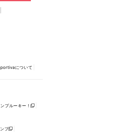
Sportivaについて
ャンプルーキー！
新
し
い
ウ
ャンプ
新
ィ