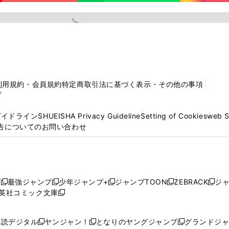
利用規約・会員規約
特定商取引法に基づく表示・その他の事項
プ
ガイドライン
SHUEISHA Privacy Guideline
Setting of Cookies
web 
告についてのお問い合わせ
プ
最強ジャンプ
少年ジャンプ+
ジャンプTOON
ZEBRACK
ジ
新
新
新
新
新
英社コミック文庫
し
新
し
し
し
し
い
い
し
い
い
い
ウ
ウ
い
ウ
ウ
ウ
購読デジタル
ヤンジャン！
となりのヤングジャンプ
グランドジ
新
新
新
ィ
ィ
ウ
ィ
ィ
ィ