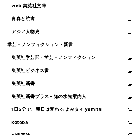
ウ
し
web 集英社文庫
ド
ィ
い
新
ウ
ン
ウ
し
青春と読書
で
ド
ィ
い
新
開
ウ
ン
ウ
し
アジア人物史
く
で
ド
ィ
い
新
開
ウ
ン
ウ
し
学芸・ノンフィクション・新書
く
で
ド
ィ
い
開
ウ
ン
ウ
集英社学芸部 - 学芸・ノンフィクション
く
で
ド
ィ
新
開
ウ
ン
し
集英社ビジネス書
く
で
ド
い
新
開
ウ
ウ
し
集英社新書
く
で
ィ
い
新
開
ン
ウ
し
集英社新書プラス - 知の水先案内人
く
ド
ィ
い
新
ウ
ン
ウ
し
1日5分で、明日は変わる よみタイ yomitai
で
ド
ィ
い
新
開
ウ
ン
ウ
し
kotoba
く
で
ド
ィ
い
新
開
ウ
ン
ウ
し