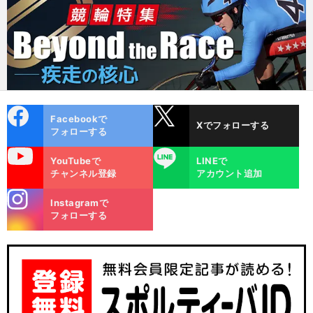
cebo
X
Facebookで
Xでフォローする
ok
フォローする
uTube
LINE
YouTubeで
LINEで
チャンネル登録
アカウント追加
stagra
Instagramで
m
フォローする