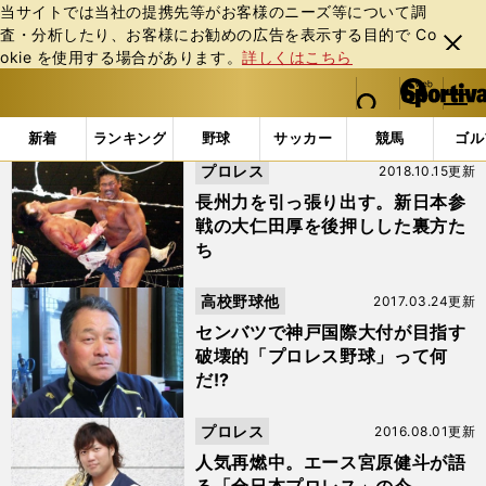
当サイトでは当社の提携先等がお客様のニーズ等について調
査・分析したり、お客様にお勧めの広告を表⽰する⽬的で Co
閉じ
okie を使⽤する場合があります。
詳しくはこちら
る
マイペ
web Sportiva (webスポルティーバ)
検索
メニュ
we
ー
「#武藤敬司」の最新ニュース・ 情報 (2ページ目)
b
ジ
新着
ランキング
野球
サッカー
競馬
ゴル
ス
プロレス
2018.10.15更新
ポ
ル
長州力を引っ張り出す。新日本参
テ
戦の大仁田厚を後押しした裏方た
ィ
ち
ー
バ
高校野球他
2017.03.24更新
センバツで神戸国際大付が目指す
破壊的「プロレス野球」って何
だ!?
プロレス
2016.08.01更新
人気再燃中。エース宮原健斗が語