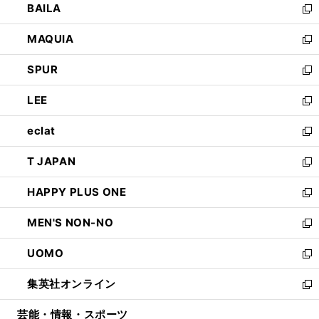
BAILA
く
ィ
い
新
ン
ウ
し
MAQUIA
ド
ィ
い
新
ウ
ン
ウ
し
SPUR
で
ド
ィ
い
新
開
ウ
ン
ウ
し
LEE
く
で
ド
ィ
い
新
開
ウ
ン
ウ
し
eclat
く
で
ド
ィ
い
新
開
ウ
ン
ウ
し
T JAPAN
く
で
ド
ィ
い
新
開
ウ
ン
ウ
し
HAPPY PLUS ONE
く
で
ド
ィ
い
新
開
ウ
ン
ウ
し
MEN'S NON-NO
く
で
ド
ィ
い
新
開
ウ
ン
ウ
し
UOMO
く
で
ド
ィ
い
新
開
ウ
ン
ウ
し
集英社オンライン
く
で
ド
ィ
い
新
開
ウ
ン
ウ
し
芸能・情報・スポーツ
く
で
ド
ィ
い