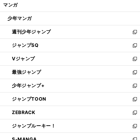
く/
マンガ
ド
閉
ウ
じ
少年マンガ
で
る
開
週刊少年ジャンプ
く
新
し
ジャンプSQ
い
新
ウ
し
Vジャンプ
ィ
い
新
ン
ウ
し
最強ジャンプ
ド
ィ
い
新
ウ
ン
ウ
し
少年ジャンプ+
で
ド
ィ
い
新
開
ウ
ン
ウ
し
ジャンプTOON
く
で
ド
ィ
い
新
開
ウ
ン
ウ
し
ZEBRACK
く
で
ド
ィ
い
新
開
ウ
ン
ウ
し
ジャンプルーキー！
く
で
ド
ィ
い
新
開
ウ
ン
ウ
し
S-MANGA
く
で
ド