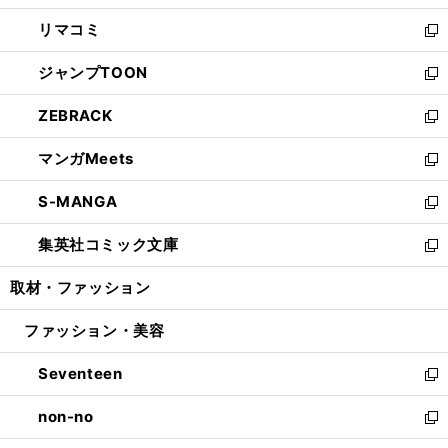
ウ
ン
ウ
し
リマコミ
で
ド
ィ
い
新
開
ウ
ン
ウ
し
ジャンプTOON
く
で
ド
ィ
い
新
開
ウ
ン
ウ
し
ZEBRACK
く
で
ド
ィ
い
新
開
ウ
ン
ウ
し
マンガMeets
く
で
ド
ィ
い
新
開
ウ
ン
ウ
し
S-MANGA
く
で
ド
ィ
い
新
開
ウ
ン
ウ
し
集英社コミック文庫
く
で
ド
ィ
い
新
開
ウ
ン
ウ
し
取材・ファッション
く
で
ド
ィ
い
開
ウ
ン
ウ
ファッション・美容
く
で
ド
ィ
開
ウ
ン
Seventeen
く
で
ド
新
開
ウ
し
non-no
く
で
い
新
開
ウ
し