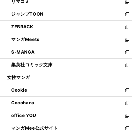
リマコミ
で
ド
ィ
い
新
開
ウ
ン
ウ
し
ジャンプTOON
く
で
ド
ィ
い
新
開
ウ
ン
ウ
し
ZEBRACK
く
で
ド
ィ
い
新
開
ウ
ン
ウ
し
マンガMeets
く
で
ド
ィ
い
新
開
ウ
ン
ウ
し
S-MANGA
く
で
ド
ィ
い
新
開
ウ
ン
ウ
し
集英社コミック文庫
く
で
ド
ィ
い
新
開
ウ
ン
ウ
し
女性マンガ
く
で
ド
ィ
い
開
ウ
ン
ウ
Cookie
く
で
ド
ィ
新
開
ウ
ン
し
Cocohana
く
で
ド
い
新
開
ウ
ウ
し
office YOU
く
で
ィ
い
新
開
ン
ウ
し
マンガMee公式サイト
く
ド
ィ
い
新