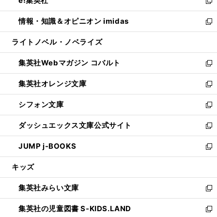
e!集英社
く
で
ド
ィ
い
新
開
ウ
ン
ウ
し
情報・知識＆オピニオン imidas
く
で
ド
ィ
い
新
開
ウ
ン
ウ
し
ライトノベル・ノベライズ
く
で
ド
ィ
い
開
ウ
ン
ウ
集英社Webマガジン コバルト
く
で
ド
ィ
新
開
ウ
ン
し
集英社オレンジ文庫
く
で
ド
い
新
開
ウ
ウ
し
シフォン文庫
く
で
ィ
い
新
開
ン
ウ
し
ダッシュエックス文庫公式サイト
く
ド
ィ
い
新
ウ
ン
ウ
し
JUMP j-BOOKS
で
ド
ィ
い
新
開
ウ
ン
ウ
し
キッズ
く
で
ド
ィ
い
開
ウ
ン
ウ
集英社みらい文庫
く
で
ド
ィ
新
開
ウ
ン
し
集英社の児童図書 S-KIDS.LAND
く
で
ド
い
新