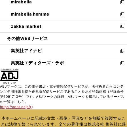
mirabella
く
で
ド
ィ
い
新
開
ウ
ン
ウ
し
mirabella homme
く
で
ド
ィ
い
新
開
ウ
ン
ウ
し
zakka market
く
で
ド
ィ
い
新
開
ウ
ン
ウ
し
その他WEBサービス
く
で
ド
ィ
い
開
ウ
ン
ウ
集英社アドナビ
く
で
ド
ィ
新
開
ウ
ン
し
集英社エディターズ・ラボ
く
で
ド
い
新
開
ウ
ウ
し
く
で
ィ
い
開
ン
ウ
ABJマークは、この電子書店・電子書籍配信サービスが、著作権者からコンテ
く
ド
ィ
ンツ使用許諾を得た正規版配信サービスであることを示す登録商標（登録番号
ウ
ン
第6091713号）です。ABJマークの詳細、ABJマークを掲示しているサービス
で
ド
の一覧はこちら。
開
ウ
https://aebs.or.jp/
新
く
で
し
い
開
本ホームページに記載の文章・画像・写真などを無断で複製するこ
ウ
く
とは法律で禁じられています。全ての著作権は株式会社 集英社に帰
ィ