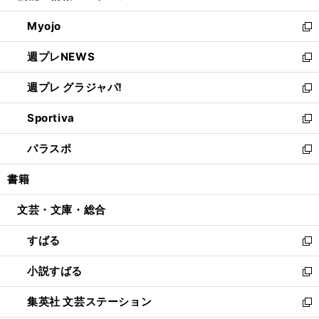
開
ウ
ン
ウ
Myojo
く
で
ド
ィ
新
開
ウ
ン
し
週プレNEWS
く
で
ド
い
新
開
ウ
ウ
し
週プレ グラジャパ!
く
で
ィ
い
新
開
ン
ウ
し
Sportiva
く
ド
ィ
い
新
ウ
ン
ウ
し
パラスポ
で
ド
ィ
い
新
開
ウ
ン
ウ
し
書籍
く
で
ド
ィ
い
開
ウ
ン
ウ
文芸・文庫・総合
く
で
ド
ィ
開
ウ
ン
すばる
く
で
ド
新
開
ウ
し
小説すばる
く
で
い
新
開
ウ
し
集英社 文芸ステーション
く
ィ
い
新
ン