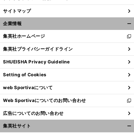
サイトマップ
企業情報
開
く/
集英社ホームページ
新
閉
し
じ
集英社プライバシーガイドライン
い
る
ウ
SHUEISHA Privacy Guideline
ィ
ン
Setting of Cookies
ド
ウ
web Sportivaについて
で
開
Web Sportivaについてのお問い合わせ
く
新
し
広告についてのお問い合わせ
い
ウ
集英社サイト
ィ
開
ン