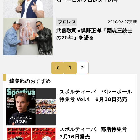
る「全日本プロレス」の今
プロレス
2019.02.27更新
武藤敬司×蝶野正洋「闘魂三銃士
の25年」を語る
1
2
のページへ
前
編集部のおすすめ
スポルティーバ バレーボール
特集号 Vol.4 6月30日発売
スポルティーバ 部活特集号
3月16日発売