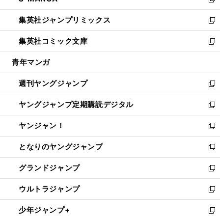
ィ
い
新
開
ウ
ン
ウ
し
集英社ジャンプリミックス
く
で
ド
ィ
い
新
開
ウ
ン
ウ
し
集英社コミック文庫
く
で
ド
ィ
い
新
開
ウ
ン
ウ
し
青年マンガ
く
で
ド
ィ
い
開
ウ
ン
ウ
週刊ヤングジャンプ
く
で
ド
ィ
新
開
ウ
ン
し
ヤングジャンプ定期購読デジタル
く
で
ド
い
新
開
ウ
ウ
し
ヤンジャン！
く
で
ィ
い
新
開
ン
ウ
し
となりのヤングジャンプ
く
ド
ィ
い
新
ウ
ン
ウ
し
グランドジャンプ
で
ド
ィ
い
新
開
ウ
ン
ウ
し
ウルトラジャンプ
く
で
ド
ィ
い
新
開
ウ
ン
ウ
し
少年ジャンプ+
く
で
ド
ィ
い
新