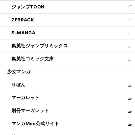
開
ウ
ン
ウ
し
ジャンプTOON
く
で
ド
ィ
い
新
開
ウ
ン
ウ
し
ZEBRACK
く
で
ド
ィ
い
新
開
ウ
ン
ウ
し
S-MANGA
く
で
ド
ィ
い
新
開
ウ
ン
ウ
し
集英社ジャンプリミックス
く
で
ド
ィ
い
新
開
ウ
ン
ウ
し
集英社コミック文庫
く
で
ド
ィ
い
新
開
ウ
ン
ウ
し
少女マンガ
く
で
ド
ィ
い
開
ウ
ン
ウ
りぼん
く
で
ド
ィ
新
開
ウ
ン
し
マーガレット
く
で
ド
い
新
開
ウ
ウ
し
別冊マーガレット
く
で
ィ
い
新
開
ン
ウ
し
マンガMee公式サイト
く
ド
ィ
い
新
ウ
ン
ウ
し