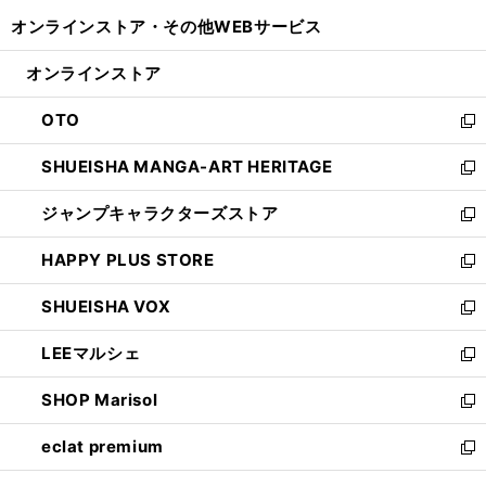
開
ウ
ウ
し
オンラインストア・
その他WEBサービス
く
で
ィ
い
開
ン
ウ
オンラインストア
く
ド
ィ
ウ
ン
OTO
で
ド
新
開
ウ
し
SHUEISHA MANGA-ART HERITAGE
く
で
い
新
開
ウ
し
ジャンプキャラクターズストア
く
ィ
い
新
ン
ウ
し
HAPPY PLUS STORE
ド
ィ
い
新
ウ
ン
ウ
し
SHUEISHA VOX
で
ド
ィ
い
新
開
ウ
ン
ウ
し
LEEマルシェ
く
で
ド
ィ
い
新
開
ウ
ン
ウ
し
SHOP Marisol
く
で
ド
ィ
い
新
開
ウ
ン
ウ
し
eclat premium
く
で
ド
ィ
い
新
開
ウ
ン
ウ
し