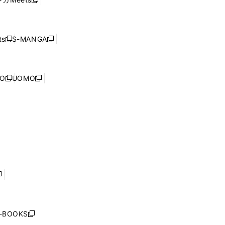
新
ィ
ウ
で
し
ン
ィ
開
い
ド
ン
く
ウ
ウ
ド
s
S-MANGA
新
新
ィ
で
ウ
し
し
ン
開
で
い
い
ド
く
開
ウ
ウ
ウ
NO
UOMO
く
新
新
ィ
ィ
で
し
し
ン
ン
開
い
い
ド
ド
く
ウ
ウ
ウ
ウ
ィ
ィ
で
で
ン
ン
開
開
ド
ド
く
く
ウ
ウ
で
で
開
開
く
く
し
い
ウ
j-BOOKS
新
ィ