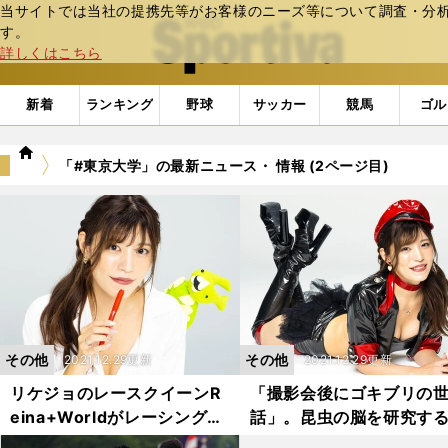
当サイトでは当社の提携先等がお客様のニーズ等について調査・分析し
web Sportiva (webスポルティーバ)
す。
詳しくはこちら
新着
ランキング
野球
サッカー
競馬
ゴル
we
「#東京大学」の最新ニュース・ 情報 (2ページ目)
b
ス
ポ
ル
テ
ィ
ー
バ
その他
その他
2021.12.29更新
2021.12.29更新
リケジョのレースクイーンR
「撮影会後にゴキブリの
eina+Worldがレーシングマ
話」。昆虫の脳を研究す
シンを解説。「高速走行時に
大大学院生のレースクイ