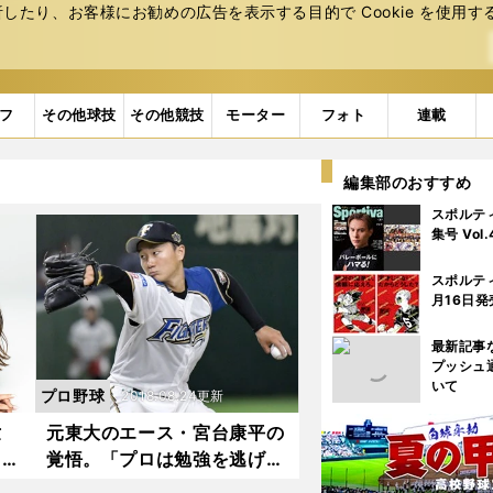
たり、お客様にお勧めの広告を表⽰する⽬的で Cookie を使⽤す
フ
その他球技
その他競技
モーター
フォト
連載
編集部のおすすめ
スポルテ
集号 Vol
スポルテ
月16日発
最新記事
プッシュ
いて
プロ野球
2018.08.24更新
世
元東大のエース・宮台康平の
る東
覚悟。「プロは勉強を逃げ道
ーン
にできない」