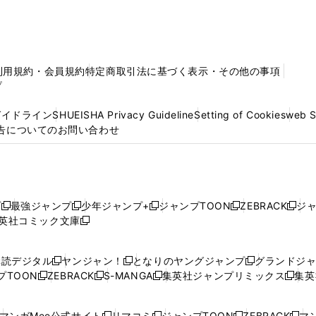
利用規約・会員規約
特定商取引法に基づく表示・その他の事項
プ
ガイドライン
SHUEISHA Privacy Guideline
Setting of Cookies
web 
告についてのお問い合わせ
プ
最強ジャンプ
少年ジャンプ+
ジャンプTOON
ZEBRACK
ジ
新
新
新
新
新
英社コミック文庫
し
新
し
し
し
し
い
い
し
い
い
い
ウ
ウ
い
ウ
ウ
ウ
購読デジタル
ヤンジャン！
となりのヤングジャンプ
グランドジ
新
新
新
ィ
ィ
ウ
ィ
ィ
ィ
プTOON
ZEBRACK
S-MANGA
集英社ジャンプリミックス
集英
新
し
新
し
新
し
新
ン
ン
ィ
ン
ン
ン
し
い
し
い
し
い
し
ド
ド
ン
ド
ド
ド
い
ウ
い
ウ
い
ウ
い
ウ
ウ
ド
ウ
ウ
ウ
マンガMee公式サイト
リマコミ
ジャンプTOON
ZEBRACK
マン