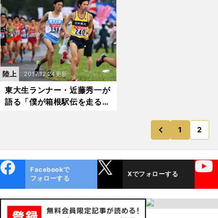
姿勢を安定させる形状で、そ
Reina+Worldとは何者？
れはマグロも一緒」
陸上
2017.12.24更新
東大生ランナー・近藤秀一が
語る「僕が箱根駅伝を走る前
に思うこと」
1
2
のページ
前
ebo
X
YouTube
Facebookで
Xでフォローする
ok
フォローする