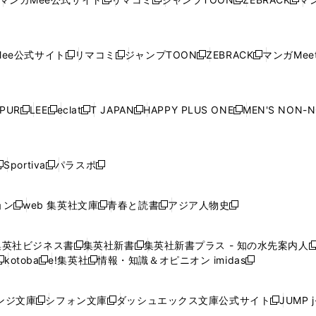
新
新
新
新
ウ
ィ
ウ
ィ
ウ
ィ
ウ
で
で
ウ
で
で
で
し
し
し
し
し
ィ
ン
ィ
ン
ィ
ン
ィ
開
開
で
開
開
開
い
い
い
い
い
ン
ド
ン
ド
ン
ド
ン
く
く
開
く
く
く
ウ
ウ
ウ
ウ
ウ
ド
ウ
ド
ウ
ド
ウ
ド
ee公式サイト
リマコミ
ジャンプTOON
ZEBRACK
マンガMeet
く
新
新
新
新
ィ
ィ
ィ
ィ
ィ
ウ
で
ウ
で
ウ
で
ウ
し
し
し
し
ン
ン
ン
ン
ン
で
開
で
開
で
開
で
い
い
い
い
ド
ド
ド
ド
ド
開
く
開
く
開
く
開
ウ
ウ
ウ
ウ
ウ
ウ
ウ
ウ
ウ
PUR
LEE
eclat
T JAPAN
HAPPY PLUS ONE
MEN'S NON-
く
く
く
く
新
新
新
新
新
ィ
ィ
ィ
ィ
で
で
で
で
で
し
し
し
し
し
ン
ン
ン
ン
開
開
開
開
開
い
い
い
い
い
ド
ド
ド
ド
く
く
く
く
く
ウ
ウ
ウ
ウ
ウ
ウ
ウ
ウ
ウ
Sportiva
パラスポ
新
新
ィ
ィ
ィ
ィ
ィ
で
で
で
で
し
し
し
ン
ン
ン
ン
ン
開
開
開
開
い
い
い
ド
ド
ド
ド
ド
ョン
web 集英社文庫
青春と読書
アジア人物史
く
く
く
く
新
新
新
新
ウ
ウ
ウ
ウ
ウ
ウ
ウ
ウ
し
し
し
し
ィ
ィ
ィ
で
で
で
で
で
い
い
い
い
ン
ン
ン
集英社ビジネス書
集英社新書
集英社新書プラス - 知の水先案内人
開
開
開
開
開
新
新
新
ウ
ウ
ウ
ウ
ド
ド
ド
kotoba
e!集英社
情報・知識＆オピニオン imidas
く
く
く
く
く
新
し
新
し
新
ィ
ィ
ィ
ィ
ウ
ウ
ウ
し
し
い
し
い
し
ン
ン
ン
ン
で
で
で
い
い
ウ
い
ウ
い
ド
ド
ド
ド
ンジ文庫
シフォン文庫
ダッシュエックス文庫公式サイト
JUMP 
開
開
開
新
新
新
ウ
ウ
ィ
ウ
ィ
ウ
ウ
ウ
ウ
ウ
く
く
く