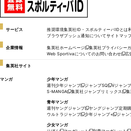
サービス
推奨環境
集英社ID・スポルティーバIDとは
ブラウザプッシュ通知について
サイトマッ
企業情報
集英社ホームページ
集英社プライバシー
新
Web Sportivaについてのお問い合わせ
広
し
新
い
し
集英社サイト
ウ
い
ィ
ウ
マンガ
少年マンガ
ン
ィ
週刊少年ジャンプ
ジャンプSQ
Vジャン
ド
ン
新
新
S-MANGA
集英社ジャンプリミックス
集
ウ
ド
新
し
し
新
で
ウ
し
い
い
し
青年マンガ
開
で
い
ウ
ウ
い
週刊ヤングジャンプ
ヤングジャンプ定期
新
く
開
ウ
ィ
ィ
ウ
ウルトラジャンプ
少年ジャンプ+
ジャン
新
し
新
く
ィ
ン
ン
ィ
し
い
し
ン
ド
ド
ン
少女マンガ
い
ウ
い
ド
ウ
ウ
ド
りぼん
マーガレット
別冊マーガレット