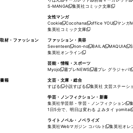
新
新
新
ウ
ィ
ウ
ウ
で
で
ウ
S-MANGA
集英社コミック文庫
し
新
し
新
ィ
ン
ィ
で
開
開
で
い
し
い
し
ン
ド
ン
女性マンガ
開
く
く
開
ウ
い
ウ
い
ド
ウ
ド
Cookie
Cocohana
office YOU
マンガM
く
く
新
新
新
ィ
ウ
ィ
ウ
ウ
で
ウ
集英社コミック文庫
し
新
し
し
ン
ィ
ン
ィ
で
開
で
い
し
い
い
ド
ン
ド
ン
取材・ファッション
ファッション・美容
開
く
開
ウ
い
ウ
ウ
ウ
ド
ウ
ド
Seventeen
non-no
BAILA
MAQUIA
S
く
く
新
新
新
新
ィ
ウ
ィ
ィ
で
ウ
で
ウ
集英社オンライン
し
新
し
し
し
ン
ィ
ン
ン
開
で
開
で
い
し
い
い
い
ド
ン
ド
ド
芸能・情報・スポーツ
く
開
く
開
ウ
い
ウ
ウ
ウ
ウ
ド
ウ
ウ
Myojo
週プレNEWS
週プレ グラジャパ!
く
く
新
新
新
ィ
ウ
ィ
ィ
ィ
で
ウ
で
で
し
し
ン
ィ
ン
ン
ン
書籍
文芸・文庫・総合
開
で
開
開
い
い
ド
ン
ド
ド
ド
すばる
小説すばる
集英社 文芸ステーシ
く
開
く
く
新
新
ウ
ウ
ウ
ド
ウ
ウ
ウ
く
し
し
ィ
ィ
学芸・ノンフィクション・新書
で
ウ
で
で
で
い
い
ン
ン
集英社学芸部 - 学芸・ノンフィクション
開
で
開
開
開
新
ウ
ウ
ド
ド
1日5分で、明日は変わる よみタイ yomitai
く
開
く
く
く
し
新
ィ
ィ
ウ
ウ
く
い
ン
ン
ライトノベル・ノベライズ
で
で
ウ
ド
ド
集英社Webマガジン コバルト
集英社オレ
開
開
新
ィ
ウ
ウ
く
く