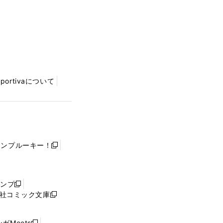
Sportivaについて
ャンプルーキー！
新
し
い
ウ
ャンプ
新
ィ
社コミック文庫
し
新
ン
い
し
ド
ウ
い
ウ
ガMeets