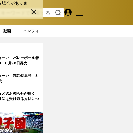
る場合がありま
マイペ
閉じ
検索
メニュ
ー
る
す
ジ
る
動画
インフォ
ィーバ バレーボール特
.4 6月30日発売
ィーバ 部活特集号 3
売
などのお知らせが届く
通知を受け取る方法につ