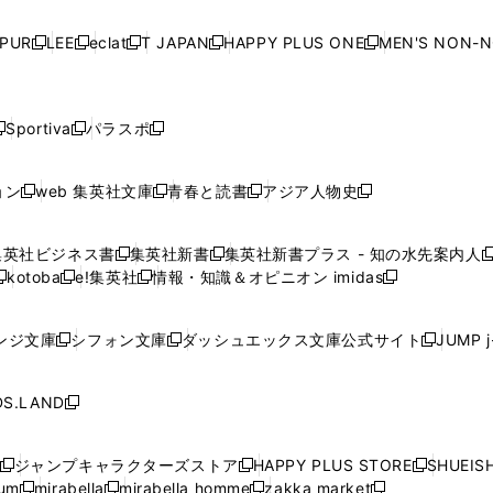
い
い
い
い
ド
ド
ド
ド
ド
開
く
開
く
開
く
開
ウ
ウ
ウ
ウ
ウ
ウ
ウ
ウ
ウ
PUR
LEE
eclat
T JAPAN
HAPPY PLUS ONE
MEN'S NON-
く
く
く
く
新
新
新
新
新
ィ
ィ
ィ
ィ
で
で
で
で
で
し
し
し
し
し
ン
ン
ン
ン
開
開
開
開
開
い
い
い
い
い
ド
ド
ド
ド
く
く
く
く
く
ウ
ウ
ウ
ウ
ウ
ウ
ウ
ウ
ウ
Sportiva
パラスポ
新
新
ィ
ィ
ィ
ィ
ィ
で
で
で
で
し
し
し
ン
ン
ン
ン
ン
開
開
開
開
い
い
い
ド
ド
ド
ド
ド
ョン
web 集英社文庫
青春と読書
アジア人物史
く
く
く
く
新
新
新
新
ウ
ウ
ウ
ウ
ウ
ウ
ウ
ウ
し
し
し
し
ィ
ィ
ィ
で
で
で
で
で
い
い
い
い
ン
ン
ン
集英社ビジネス書
集英社新書
集英社新書プラス - 知の水先案内人
開
開
開
開
開
新
新
新
ウ
ウ
ウ
ウ
ド
ド
ド
kotoba
e!集英社
情報・知識＆オピニオン imidas
く
く
く
く
く
新
し
新
し
新
ィ
ィ
ィ
ィ
ウ
ウ
ウ
し
し
い
し
い
し
ン
ン
ン
ン
で
で
で
い
い
ウ
い
ウ
い
ド
ド
ド
ド
ンジ文庫
シフォン文庫
ダッシュエックス文庫公式サイト
JUMP 
開
開
開
新
新
新
ウ
ウ
ィ
ウ
ィ
ウ
ウ
ウ
ウ
ウ
く
く
く
し
し
し
ィ
ィ
ン
ィ
ン
ィ
で
で
で
で
い
い
い
ン
ン
ド
ン
ド
ン
S.LAND
開
開
開
開
新
ウ
ウ
ウ
ド
ド
ウ
ド
ウ
ド
く
く
く
く
し
ィ
ィ
ィ
ウ
ウ
で
ウ
で
ウ
い
ン
ン
ン
ジャンプキャラクターズストア
HAPPY PLUS STORE
SHUEIS
で
で
開
で
開
で
新
新
新
ウ
ド
ド
ド
ium
mirabella
mirabella homme
zakka market
開
開
く
開
く
開
し
新
新
新
し
新
し