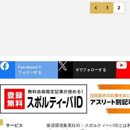
1
2
のページ
前
ebo
X
YouTube
Facebookで
Xでフォローする
ok
フォローする
サービス
推奨環境
集英社ID・スポルティーバIDとは