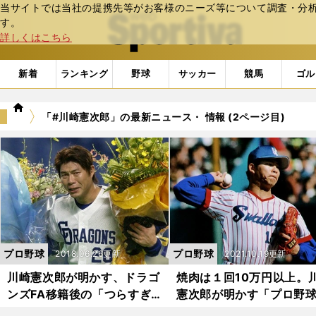
当サイトでは当社の提携先等がお客様のニーズ等について調査・分析し
web Sportiva (webスポルティーバ)
す。
詳しくはこちら
新着
ランキング
野球
サッカー
競馬
ゴル
we
「#川崎憲次郎」の最新ニュース・ 情報 (2ページ目)
b
ス
ポ
ル
テ
ィ
ー
バ
プロ野球
プロ野球
2018.06.26更新
2021.10.19更新
川崎憲次郎が明かす、ドラゴ
焼肉は１回10万円以上。
ンズFA移籍後の「つらすぎ
憲次郎が明かす「プロ野
る４年間」
お金」の話