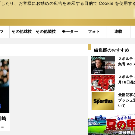
たり、お客様にお勧めの広告を表⽰する⽬的で Cookie を使⽤す
フ
その他球技
その他競技
モーター
フォト
連載
編集部のおすすめ
スポルテ
集号 Vol
スポルテ
月16日発
最新記事
プッシュ
いて
川崎
球と