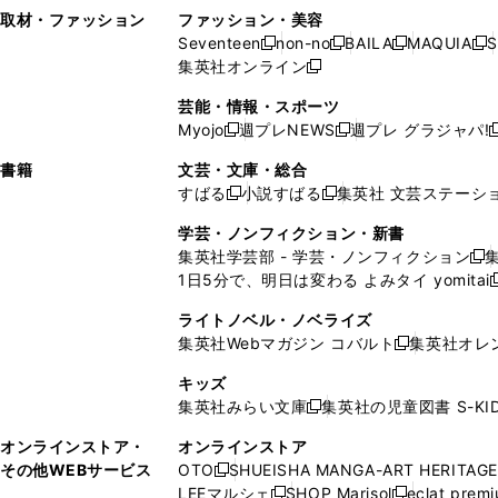
い
し
い
い
ド
ン
ド
ン
取材・ファッション
ファッション・美容
開
く
開
ウ
い
ウ
ウ
ウ
ド
ウ
ド
Seventeen
non-no
BAILA
MAQUIA
S
く
く
新
新
新
新
ィ
ウ
ィ
ィ
で
ウ
で
ウ
集英社オンライン
し
新
し
し
し
ン
ィ
ン
ン
開
で
開
で
い
し
い
い
い
ド
ン
ド
ド
芸能・情報・スポーツ
く
開
く
開
ウ
い
ウ
ウ
ウ
ウ
ド
ウ
ウ
Myojo
週プレNEWS
週プレ グラジャパ!
く
く
新
新
新
ィ
ウ
ィ
ィ
ィ
で
ウ
で
で
し
し
ン
ィ
ン
ン
ン
書籍
文芸・文庫・総合
開
で
開
開
い
い
ド
ン
ド
ド
ド
すばる
小説すばる
集英社 文芸ステーシ
く
開
く
く
新
新
ウ
ウ
ウ
ド
ウ
ウ
ウ
く
し
し
ィ
ィ
学芸・ノンフィクション・新書
で
ウ
で
で
で
い
い
ン
ン
集英社学芸部 - 学芸・ノンフィクション
開
で
開
開
開
新
ウ
ウ
ド
ド
1日5分で、明日は変わる よみタイ yomitai
く
開
く
く
く
し
新
ィ
ィ
ウ
ウ
く
い
ン
ン
ライトノベル・ノベライズ
で
で
ウ
ド
ド
集英社Webマガジン コバルト
集英社オレ
開
開
新
ィ
ウ
ウ
く
く
し
ン
キッズ
で
で
い
ド
集英社みらい文庫
集英社の児童図書 S-KID
開
開
新
ウ
ウ
く
く
し
ィ
オンラインストア・
オンラインストア
で
い
ン
その他WEBサービス
OTO
SHUEISHA MANGA-ART HERITAGE
開
新
ウ
ド
LEEマルシェ
SHOP Marisol
eclat prem
く
し
新
新