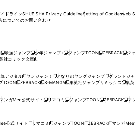
プ
ガイドライン
SHUEISHA Privacy Guideline
Setting of Cookies
web 
告についてのお問い合わせ
プ
最強ジャンプ
少年ジャンプ+
ジャンプTOON
ZEBRACK
ジ
新
新
新
新
新
英社コミック文庫
し
新
し
し
し
し
い
い
し
い
い
い
ウ
ウ
い
ウ
ウ
ウ
購読デジタル
ヤンジャン！
となりのヤングジャンプ
グランドジ
新
新
新
ィ
ィ
ウ
ィ
ィ
ィ
プTOON
ZEBRACK
S-MANGA
集英社ジャンプリミックス
集英
新
し
新
し
新
し
新
ン
ン
ィ
ン
ン
ン
し
い
し
い
し
い
し
ド
ド
ン
ド
ド
ド
い
ウ
い
ウ
い
ウ
い
ウ
ウ
ド
ウ
ウ
ウ
マンガMee公式サイト
リマコミ
ジャンプTOON
ZEBRACK
マン
新
新
新
新
ウ
ィ
ウ
ィ
ウ
ィ
ウ
で
で
ウ
で
で
で
し
し
し
し
し
ィ
ン
ィ
ン
ィ
ン
ィ
開
開
で
開
開
開
い
い
い
い
い
ン
ド
ン
ド
ン
ド
ン
く
く
開
く
く
く
ウ
ウ
ウ
ウ
ウ
ド
ウ
ド
ウ
ド
ウ
ド
ee公式サイト
リマコミ
ジャンプTOON
ZEBRACK
マンガMeet
く
新
新
新
新
ィ
ィ
ィ
ィ
ィ
ウ
で
ウ
で
ウ
で
ウ
し
し
し
し
ン
ン
ン
ン
ン
で
開
で
開
で
開
で