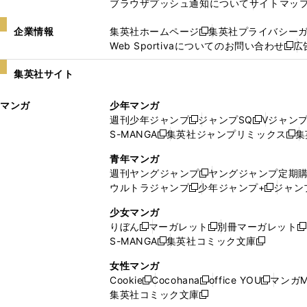
ブラウザプッシュ通知について
サイトマッ
企業情報
集英社ホームページ
集英社プライバシー
新
Web Sportivaについてのお問い合わせ
広
し
新
い
し
集英社サイト
ウ
い
ィ
ウ
マンガ
少年マンガ
ン
ィ
週刊少年ジャンプ
ジャンプSQ
Vジャン
ド
ン
新
新
S-MANGA
集英社ジャンプリミックス
集
ウ
ド
新
し
し
新
で
ウ
し
い
い
し
青年マンガ
開
で
い
ウ
ウ
い
週刊ヤングジャンプ
ヤングジャンプ定期
新
く
開
ウ
ィ
ィ
ウ
ウルトラジャンプ
少年ジャンプ+
ジャン
新
し
新
く
ィ
ン
ン
ィ
し
い
し
ン
ド
ド
ン
少女マンガ
い
ウ
い
ド
ウ
ウ
ド
りぼん
マーガレット
別冊マーガレット
新
新
新
ウ
ィ
ウ
ウ
で
で
ウ
S-MANGA
集英社コミック文庫
し
新
し
新
ィ
ン
ィ
で
開
開
で
い
し
い
し
ン
ド
ン
女性マンガ
開
く
く
開
ウ
い
ウ
い
ド
ウ
ド
Cookie
Cocohana
office YOU
マンガM
く
く
新
新
新
ィ
ウ
ィ
ウ
ウ
で
ウ
集英社コミック文庫
し
新
し
し
ン
ィ
ン
ィ
で
開
で