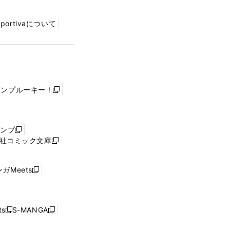
Sportivaについて
ャンプルーキー！
新
し
い
ウ
ャンプ
新
ィ
社コミック文庫
し
新
ン
い
し
ド
ウ
い
ウ
ガMeets
新
ィ
ウ
で
し
ン
ィ
開
い
ド
ン
く
ウ
ウ
ド
s
S-MANGA
新
新
ィ
で
ウ
し
し
ン
開
で