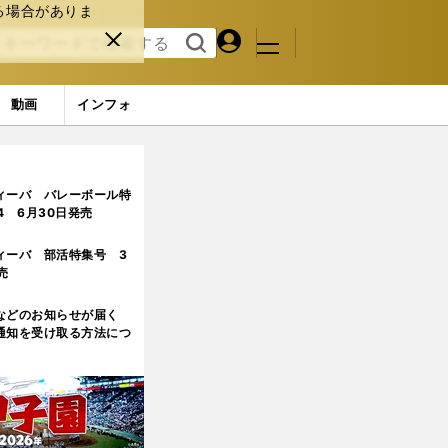
る場合がありま
マイペ
閉じ
検索
メニュ
ー
る
す
ジ
る
動画
インフォ
ィーバ バレーボール特
.4 6月30日発売
ィーバ 部活特集号 3
売
などのお知らせが届く
通知を受け取る方法につ