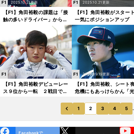
F1
F1
2025.10.21更新
2025.10.21更新
【F1】角田裕毅の課題は「接
【F1】角田裕毅がスター
触の多いドライバー」からの
一気にポジションアップ
脱却 目指すは「相手を引か
ッドブル代表も「１周目
せる」ドライビング
意技」と大喜び
F1
F1
2025.10.24更新
2025.09.19更新
【F1】角田裕毅デビューレー
【F1】角田裕毅、シート
ス９位から一転 ２戦目でク
危機にもあっけらかん「
ラッシュして激落ち「マルコ
走りを見せて、あとは上
さんに会いたくない」
が決めるだけ」
1
2
3
4
5
.
のページへ
のページへ
前
ebo
X
YouTube
Facebookで