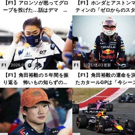
【F1】アロンソが怒ってグロ
【F1】ホンダとアストン
ーブを投げた...話はデマ ア
ティンの「ゼロからのス
ストンマーティン・ホンダの
ト」にアロンソも心躍る
周囲に飛び交った不穏なウワ
のテストが楽しみ」
サ
F1
F1
2026.01.14更新
2025.12.03更新
【F1】角田裕毅の５年間を振
【F1】角田裕毅の運命を
り返る 怖いもの知らずの１
たカタールGPは「今シー
年目はデビュー戦９位・最終
ンを象徴するようなレー
戦で自己最高４位
だった