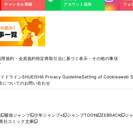
m
チャンネル登録
アカウント追加
フォ
利用規約・会員規約
特定商取引法に基づく表示・その他の事項
プ
ガイドライン
SHUEISHA Privacy Guideline
Setting of Cookies
web 
告についてのお問い合わせ
プ
最強ジャンプ
少年ジャンプ+
ジャンプTOON
ZEBRACK
ジ
新
新
新
新
新
英社コミック文庫
し
新
し
し
し
し
い
い
し
い
い
い