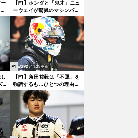
マー
【F1】ホンダと「鬼才」ニュ
ター
ーウェイが驚異のマシンパッ
「次
ケージングで合同テストに姿
を現した
F1
2025.11.25更新
決し
【F1】角田裕毅は「不運」を
ズ
強調するも...ひとつの理由で
ス」
ギャンブルに敗れたわけでは
ない