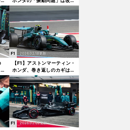
争う
ホンダの「振動問題」は改善
ナー
の兆し 中国GPで「真の開
」
幕」を迎えられるか
F1
2026.02.18更新
の
【F1】アストンマーティン・
にニ
ホンダ、巻き返しのカギは？
と言
ストレート車速が30km/h
アップする可能性も
F1
2026.02.02更新