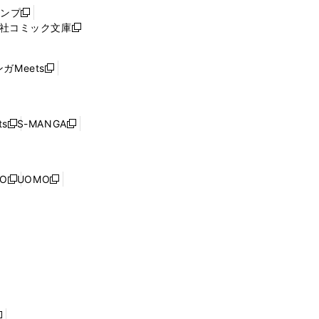
ウ
ャンプ
新
ィ
社コミック文庫
し
新
ン
い
し
ド
ウ
い
ウ
ガMeets
新
ィ
ウ
で
し
ン
ィ
開
い
ド
ン
く
ウ
ウ
ド
s
S-MANGA
新
新
ィ
で
ウ
し
し
ン
開
で
い
い
ド
く
開
ウ
ウ
ウ
NO
UOMO
く
新
新
ィ
ィ
で
し
し
ン
ン
開
い
い
ド
ド
く
ウ
ウ
ウ
ウ
ィ
ィ
で
で
ン
ン
開
開
ド
ド
く
く
ウ
ウ
で
で
開
開