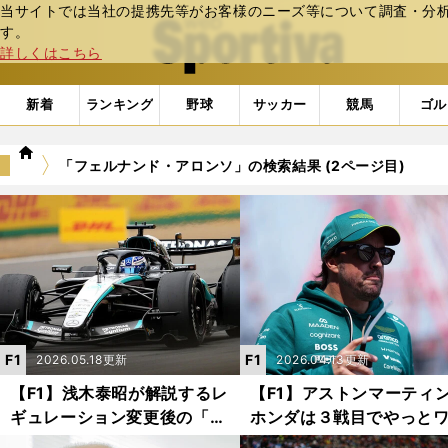
当サイトでは当社の提携先等がお客様のニーズ等について調査・分析し
web Sportiva (webスポルティーバ)
す。
詳しくはこちら
新着
ランキング
野球
サッカー
競馬
ゴル
we
「フェルナンド・アロンソ」の検索結果 (2ページ目)
b
ス
ポ
ル
テ
ィ
ー
バ
F1
F1
2026.05.18更新
2026.04.13更新
【F1】浅木泰昭が解説するレ
【F1】アストンマーティ
ギュレーション変更後の「最
ホンダは３戦目でやっと
大の見どころ」 ホンダへの
チームに「そもそも我々