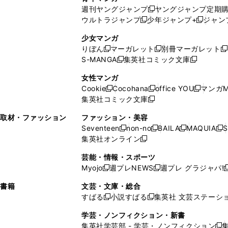
開
で
い
ウ
ウ
い
週刊ヤングジャンプ
ヤングジャンプ定期
新
く
開
ウ
ィ
ィ
ウ
ウルトラジャンプ
少年ジャンプ+
ジャン
新
し
新
く
ィ
ン
ン
ィ
し
い
し
ン
ド
ド
ン
少女マンガ
い
ウ
い
ド
ウ
ウ
ド
りぼん
マーガレット
別冊マーガレット
新
新
新
ウ
ィ
ウ
ウ
で
で
ウ
S-MANGA
集英社コミック文庫
し
新
し
新
ィ
ン
ィ
で
開
開
で
い
し
い
し
ン
ド
ン
女性マンガ
開
く
く
開
ウ
い
ウ
い
ド
ウ
ド
Cookie
Cocohana
office YOU
マンガM
く
く
新
新
新
ィ
ウ
ィ
ウ
ウ
で
ウ
集英社コミック文庫
し
新
し
し
ン
ィ
ン
ィ
で
開
で
い
し
い
い
ド
ン
ド
ン
取材・ファッション
ファッション・美容
開
く
開
ウ
い
ウ
ウ
ウ
ド
ウ
ド
Seventeen
non-no
BAILA
MAQUIA
S
く
く
新
新
新
新
ィ
ウ
ィ
ィ
で
ウ
で
ウ
集英社オンライン
し
新
し
し
し
ン
ィ
ン
ン
開
で
開
で
い
し
い
い
い
ド
ン
ド
ド
芸能・情報・スポーツ
く
開
く
開
ウ
い
ウ
ウ
ウ
ウ
ド
ウ
ウ
Myojo
週プレNEWS
週プレ グラジャパ!
く
く
新
新
新
ィ
ウ
ィ
ィ
ィ
で
ウ
で
で
し
し
ン
ィ
ン
ン
ン
書籍
文芸・文庫・総合
開
で
開
開
い
い
ド
ン
ド
ド
ド
すばる
小説すばる
集英社 文芸ステーシ
く
開
く
く
新
新
ウ
ウ
ウ
ド
ウ
ウ
ウ
く
し
し
ィ
ィ
学芸・ノンフィクション・新書
で
ウ
で
で
で
い
い
ン
ン
集英社学芸部 - 学芸・ノンフィクション
開
で
開
開
開
新