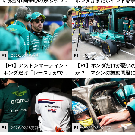
に抜かれ闘争心の糸ぷっつ
ホンダはまだポイントを
り 戦略は「大ハズレ」に終
状況にあらず「高速コー
わった
は上位より10kmほど遅い
F1
F1
2026.03.10更新
2026.03.06更新
【F1】アストンマーティン・
【F1】ホンダだけが悪い
ホンダだけ「レース」ができ
か？ マシンの振動問題
なかった「屈辱の開幕戦」を
ューウェイは「被害者」
整理する
わんばかりの口ぶり
F1
F1
2026.02.18更新
2026.02.02更新