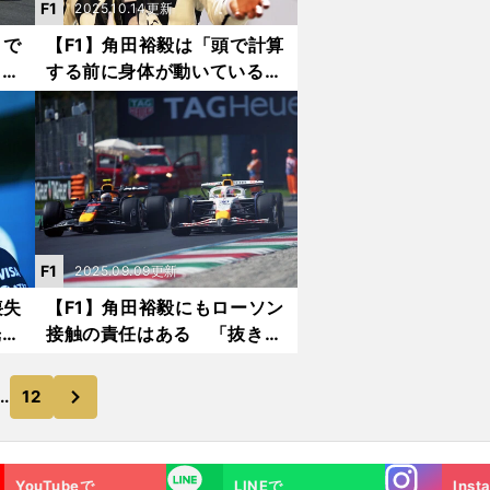
F1
2025.10.14更新
トで
【F1】角田裕毅は「頭で計算
 レ
する前に身体が動いている」
が得
ハミルトンやアロンソと同じ
タイプのドライバー
F1
2025.09.09更新
喪失
【F1】角田裕毅にもローソン
光る
接触の責任はある 「抜き返
層部
してこない」という思い込み
が不用意な幅寄せにつながっ
次
..
12
た
Instagra
LINE
YouTubeで
LINEで
Inst