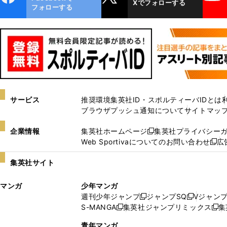
Xでフォローする
ok
フォローする
サービス
推奨環境
集英社ID・スポルティーバIDとは
ブラウザプッシュ通知について
サイトマッ
企業情報
集英社ホームページ
集英社プライバシー
新
Web Sportivaについてのお問い合わせ
広
し
新
い
し
集英社サイト
ウ
い
ィ
ウ
マンガ
少年マンガ
ン
ィ
週刊少年ジャンプ
ジャンプSQ
Vジャン
ド
ン
新
新
S-MANGA
集英社ジャンプリミックス
集
ウ
ド
新
し
し
新
で
ウ
し
い
い
し
青年マンガ