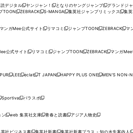
ウ
ウ
い
ウ
ウ
ウ
購読デジタル
ヤンジャン！
となりのヤングジャンプ
グランドジ
新
新
新
ィ
ィ
ウ
ィ
ィ
ィ
プTOON
ZEBRACK
S-MANGA
集英社ジャンプリミックス
集英
新
し
新
し
新
し
新
ン
ン
ィ
ン
ン
ン
し
い
し
い
し
い
し
ド
ド
ン
ド
ド
ド
い
ウ
い
ウ
い
ウ
い
ウ
ウ
ド
ウ
ウ
ウ
マンガMee公式サイト
リマコミ
ジャンプTOON
ZEBRACK
マン
新
新
新
新
ウ
ィ
ウ
ィ
ウ
ィ
ウ
で
で
ウ
で
で
で
し
し
し
し
し
ィ
ン
ィ
ン
ィ
ン
ィ
開
開
で
開
開
開
い
い
い
い
い
ン
ド
ン
ド
ン
ド
ン
く
く
開
く
く
く
ウ
ウ
ウ
ウ
ウ
ド
ウ
ド
ウ
ド
ウ
ド
ee公式サイト
リマコミ
ジャンプTOON
ZEBRACK
マンガMeet
く
新
新
新
新
ィ
ィ
ィ
ィ
ィ
ウ
で
ウ
で
ウ
で
ウ
し
し
し
し
ン
ン
ン
ン
ン
で
開
で
開
で
開
で
い
い
い
い
ド
ド
ド
ド
ド
開
く
開
く
開
く
開
ウ
ウ
ウ
ウ
ウ
ウ
ウ
ウ
ウ
PUR
LEE
eclat
T JAPAN
HAPPY PLUS ONE
MEN'S NON-
く
く
く
く
新
新
新
新
新
ィ
ィ
ィ
ィ
で
で
で
で
で
し
し
し
し
し
ン
ン
ン
ン
開
開
開
開
開
い
い
い
い
い
ド
ド
ド
ド
く
く
く
く
く
ウ
ウ
ウ
ウ
ウ
ウ
ウ
ウ
ウ
Sportiva
パラスポ
新
新
ィ
ィ
ィ
ィ
ィ
で
で
で
で
し
し
し
ン
ン
ン
ン
ン
開
開
開
開
い
い
い
ド
ド
ド
ド
ド
ョン
web 集英社文庫
青春と読書
アジア人物史
く
く
く
く
新
新
新
新
ウ
ウ
ウ
ウ
ウ
ウ
ウ
ウ
し
し
し
し
ィ
ィ
ィ
で
で
で
で
で
い
い
い
い
ン
ン
ン
集英社ビジネス書
集英社新書
集英社新書プラス - 知の水先案内人
開
開
開
開
開
新
新
新