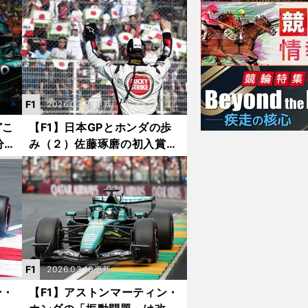
は絶対に避けたい
F1
2026.03.27更新
どこ
【F1】日本GPとホンダの歩
分
み（２）佐藤琢磨の初入賞に
とを
歓喜し、アロンソの「GP2エ
ンジン」発言に唇を噛んだ
F1
2026.03.10更新
ン・
【F1】アストンマーティン・