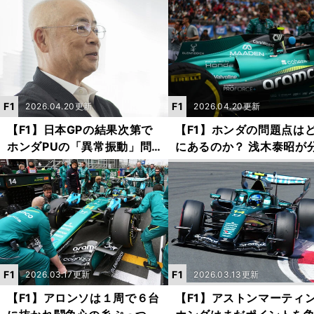
ADUO適用に否定的な理由と
係に問題なんてない」
は
F1
F1
2026.04.20更新
2026.04.20更新
【F1】日本GPの結果次第で
【F1】ホンダの問題点は
ホンダPUの「異常振動」問
にあるのか？ 浅木泰昭が
題が長期化する可能性......浅
析「やってはいけないこ
木泰昭が推察
やってしまった」
F1
F1
2026.03.17更新
2026.03.13更新
【F1】アロンソは１周で６台
【F1】アストンマーティ