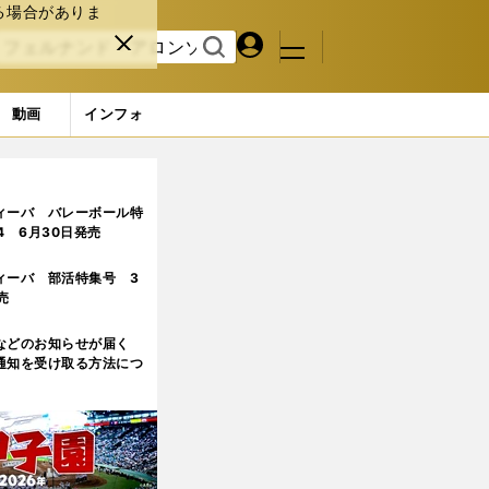
る場合がありま
マイペ
閉じ
検索
メニュ
ー
る
す
ジ
る
動画
インフォ
ィーバ バレーボール特
.4 6月30日発売
ィーバ 部活特集号 3
売
などのお知らせが届く
通知を受け取る方法につ