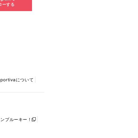
ローする
Sportivaについて
ャンプルーキー！
新
し
い