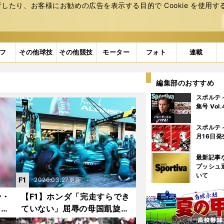
たり、お客様にお勧めの広告を表⽰する⽬的で Cookie を使⽤す
フ
その他球技
その他競技
モーター
フォト
連載
編集部のおすすめ
スポルテ
集号 Vol
スポルテ
月16日発
最新記事
プッシュ
いて
F1
2026.03.27更新
ン・
【F1】ホンダ「完走すらでき
ワン
ていない」屈辱の母国凱旋
の関
「レースをしない姿勢」だけ