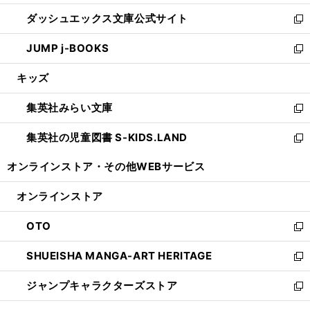
開
ン
ウ
し
ダッシュエックス文庫公式サイト
く
ド
ィ
い
新
ウ
ン
ウ
し
JUMP j-BOOKS
で
ド
ィ
い
新
開
ウ
ン
ウ
し
キッズ
く
で
ド
ィ
い
開
ウ
ン
ウ
集英社みらい文庫
く
で
ド
ィ
新
開
ウ
ン
し
集英社の児童図書 S-KIDS.LAND
く
で
ド
い
新
開
ウ
ウ
し
オンラインストア・
その他WEBサービス
く
で
ィ
い
開
ン
ウ
オンラインストア
く
ド
ィ
ウ
ン
OTO
で
ド
新
開
ウ
し
SHUEISHA MANGA-ART HERITAGE
く
で
い
新
開
ウ
し
ジャンプキャラクターズストア
く
ィ
い
新
ン
ウ
し