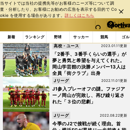
当サイトでは当社の提携先等がお客様のニーズ等について調
査・分析したり、お客様にお勧めの広告を表⽰する⽬的で Co
閉じ
okie を使⽤する場合があります。
詳しくはこちら
る
マイペ
web Sportiva (webスポルティーバ)
検索
メニュ
we
ー
「#ファジアーノ岡山」の最新ニュース・ 情報 (2ページ目)
b
ジ
新着
ランキング
野球
サッカー
競馬
ゴル
ス
高校・ユース
2023.01.11更新
ポ
ル
「2番手、3番手くらいの選手」が
テ
夢と勇気と希望を与えてくれた。
ィ
岡山学芸館の決勝メンバー13人は
ー
全員「街クラブ」出身
バ
Jリーグ
2022.11.01更新
J1参入プレーオフの謎。ファジア
ーノ岡山が完敗し、再び繰り返さ
れた「３位の悲劇」
Jリーグ
2022.08.22更新
今季のJ2で接戦が続く理由。首