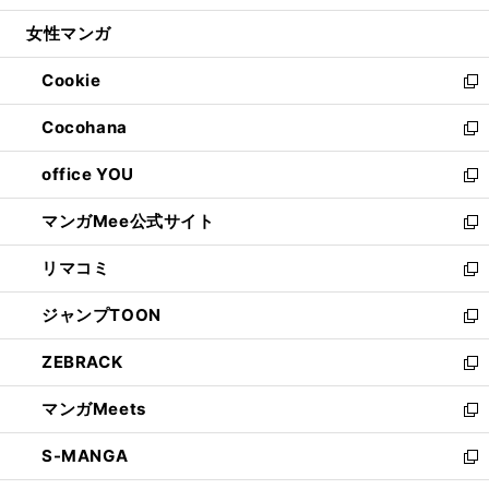
開
ウ
ン
ウ
し
女性マンガ
く
で
ド
ィ
い
開
ウ
ン
ウ
Cookie
く
で
ド
ィ
新
開
ウ
ン
し
Cocohana
く
で
ド
い
新
開
ウ
ウ
し
office YOU
く
で
ィ
い
新
開
ン
ウ
し
マンガMee公式サイト
く
ド
ィ
い
新
ウ
ン
ウ
し
リマコミ
で
ド
ィ
い
新
開
ウ
ン
ウ
し
ジャンプTOON
く
で
ド
ィ
い
新
開
ウ
ン
ウ
し
ZEBRACK
く
で
ド
ィ
い
新
開
ウ
ン
ウ
し
マンガMeets
く
で
ド
ィ
い
新
開
ウ
ン
ウ
し
S-MANGA
く
で
ド
ィ
い
新
開
ウ
ン
ウ
し