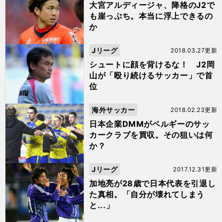
大宮アルディージャ、降格のJ2で
も崖っぷち。本当に浮上できるの
か
Jリーグ
2018.03.27更新
シュートに顔を背けるな！ J2岡
山が「殴り続けるサッカー」で首
位
海外サッカー
2018.02.23更新
日本企業DMMがベルギーのサッ
カークラブを買収。その狙いは何
か？
Jリーグ
2017.12.31更新
加地亮が28歳で日本代表を引退し
た真相。「自分が壊れてしまう
と...」