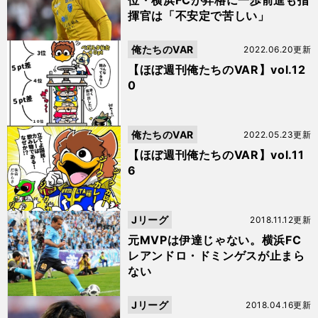
位・横浜FCが昇格に一歩前進も指
揮官は「不安定で苦しい」
俺たちのVAR
2022.06.20更新
【ほぼ週刊俺たちのVAR】vol.12
0
俺たちのVAR
2022.05.23更新
【ほぼ週刊俺たちのVAR】vol.11
6
Jリーグ
2018.11.12更新
元MVPは伊達じゃない。横浜FC
レアンドロ・ドミンゲスが止まら
ない
Jリーグ
2018.04.16更新