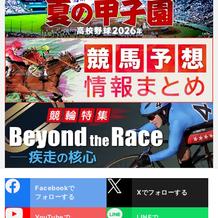
cebo
X
Facebookで
Xでフォローする
ok
フォローする
uTube
LINE
YouTubeで
LINEで