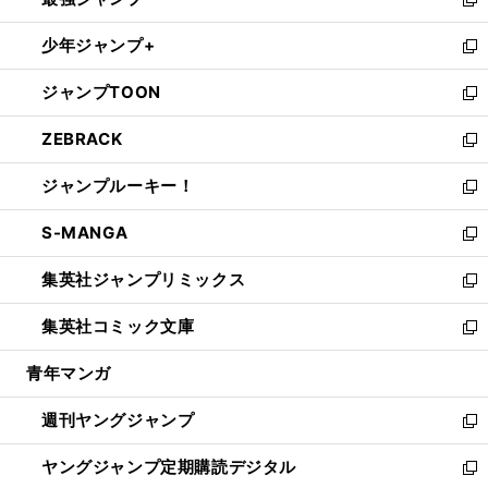
ド
ィ
い
新
ウ
ン
ウ
し
少年ジャンプ+
で
ド
ィ
い
新
開
ウ
ン
ウ
し
ジャンプTOON
く
で
ド
ィ
い
新
開
ウ
ン
ウ
し
ZEBRACK
く
で
ド
ィ
い
新
開
ウ
ン
ウ
し
ジャンプルーキー！
く
で
ド
ィ
い
新
開
ウ
ン
ウ
し
S-MANGA
く
で
ド
ィ
い
新
開
ウ
ン
ウ
し
集英社ジャンプリミックス
く
で
ド
ィ
い
新
開
ウ
ン
ウ
し
集英社コミック文庫
く
で
ド
ィ
い
新
開
ウ
ン
ウ
し
青年マンガ
く
で
ド
ィ
い
開
ウ
ン
ウ
週刊ヤングジャンプ
く
で
ド
ィ
新
開
ウ
ン
し
ヤングジャンプ定期購読デジタル
く
で
ド
い
新