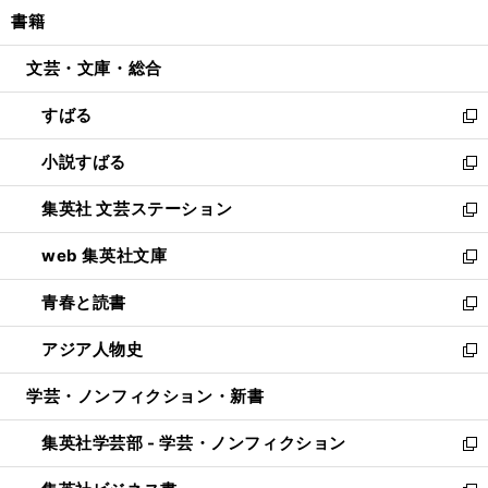
ン
ウ
し
書籍
く
で
ド
ィ
い
開
ウ
ン
ウ
文芸・文庫・総合
く
で
ド
ィ
開
ウ
ン
すばる
く
で
ド
新
開
ウ
し
小説すばる
く
で
い
新
開
ウ
し
集英社 文芸ステーション
く
ィ
い
新
ン
ウ
し
web 集英社文庫
ド
ィ
い
新
ウ
ン
ウ
し
青春と読書
で
ド
ィ
い
新
開
ウ
ン
ウ
し
アジア人物史
く
で
ド
ィ
い
新
開
ウ
ン
ウ
し
学芸・ノンフィクション・新書
く
で
ド
ィ
い
開
ウ
ン
ウ
集英社学芸部 - 学芸・ノンフィクション
く
で
ド
ィ
新
開
ウ
ン
し