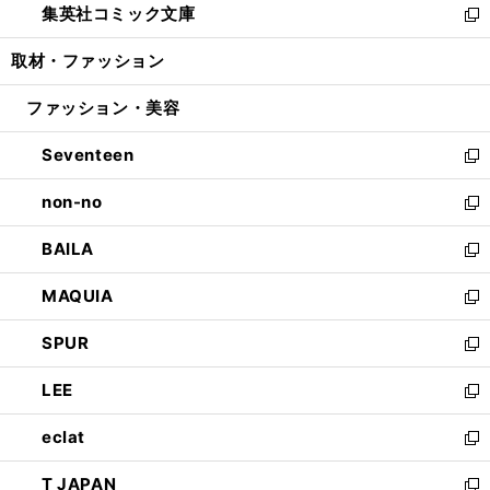
集英社コミック文庫
く
で
ド
ィ
い
新
開
ウ
ン
ウ
し
取材・ファッション
く
で
ド
ィ
い
開
ウ
ン
ウ
ファッション・美容
く
で
ド
ィ
開
ウ
ン
Seventeen
く
で
ド
新
開
ウ
し
non-no
く
で
い
新
開
ウ
し
BAILA
く
ィ
い
新
ン
ウ
し
MAQUIA
ド
ィ
い
新
ウ
ン
ウ
し
SPUR
で
ド
ィ
い
新
開
ウ
ン
ウ
し
LEE
く
で
ド
ィ
い
新
開
ウ
ン
ウ
し
eclat
く
で
ド
ィ
い
新
開
ウ
ン
ウ
し
T JAPAN
く
で
ド
ィ
い
新