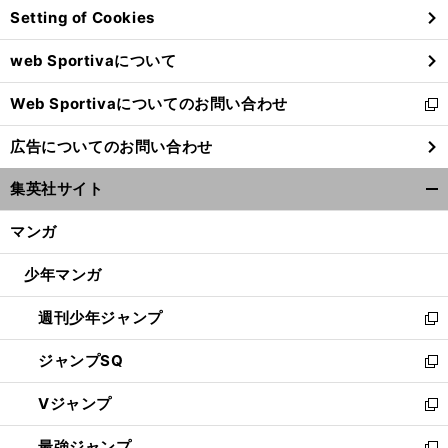
Setting of Cookies
ド
ウ
web Sportivaについて
で
開
Web Sportivaについてのお問い合わせ
く
新
し
広告についてのお問い合わせ
い
ウ
集英社サイト
ィ
開
ン
く/
マンガ
ド
閉
ウ
じ
少年マンガ
で
る
開
週刊少年ジャンプ
く
新
し
ジャンプSQ
い
新
ウ
し
Vジャンプ
ィ
い
新
ン
ウ
し
最強ジャンプ