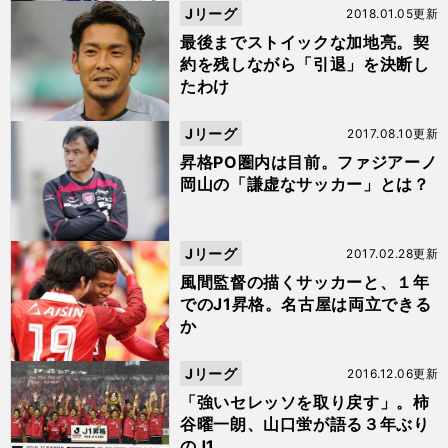
Jリーグ
2018.01.05更新
最後までストイックな加地亮。契
約を残しながら「引退」を決断し
たわけ
Jリーグ
2017.08.10更新
昇格PO圏内は目前。ファジアーノ
岡山の「謙虚なサッカー」とは？
Jリーグ
2017.02.28更新
風間監督の描くサッカーと、１年
でのJ1昇格。名古屋は両立できる
か
Jリーグ
2016.12.06更新
「強いセレッソを取り戻す」。柿
谷曜一朗、山口蛍が語る３年ぶり
のJ1