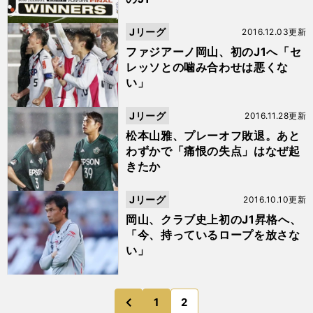
Jリーグ
2016.12.03更新
ファジアーノ岡山、初のJ1へ「セ
レッソとの噛み合わせは悪くな
い」
Jリーグ
2016.11.28更新
松本山雅、プレーオフ敗退。あと
わずかで「痛恨の失点」はなぜ起
きたか
Jリーグ
2016.10.10更新
岡山、クラブ史上初のJ1昇格へ、
「今、持っているロープを放さな
い」
1
2
のページへ
前