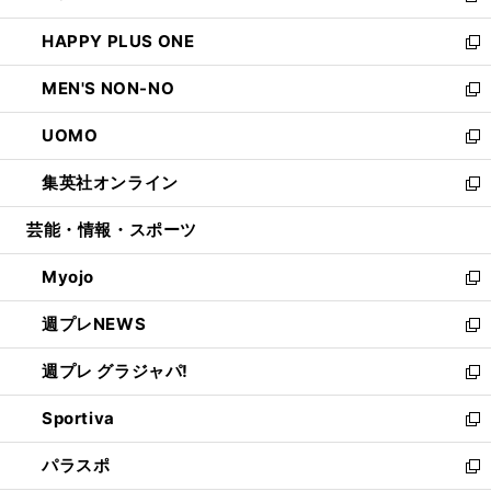
開
ウ
ン
ウ
し
HAPPY PLUS ONE
く
で
ド
ィ
い
新
開
ウ
ン
ウ
し
MEN'S NON-NO
く
で
ド
ィ
い
新
開
ウ
ン
ウ
し
UOMO
く
で
ド
ィ
い
新
開
ウ
ン
ウ
し
集英社オンライン
く
で
ド
ィ
い
新
開
ウ
ン
ウ
し
芸能・情報・スポーツ
く
で
ド
ィ
い
開
ウ
ン
ウ
Myojo
く
で
ド
ィ
新
開
ウ
ン
し
週プレNEWS
く
で
ド
い
新
開
ウ
ウ
し
週プレ グラジャパ!
く
で
ィ
い
新
開
ン
ウ
し
Sportiva
く
ド
ィ
い
新
ウ
ン
ウ
し
パラスポ
で
ド
ィ
い
新
開
ウ