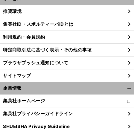
開
く/
推奨環境
閉
じ
集英社ID・スポルティーバIDとは
る
利用規約・会員規約
特定商取引法に基づく表示・その他の事項
ブラウザプッシュ通知について
サイトマップ
企業情報
開
く/
集英社ホームページ
新
閉
し
じ
集英社プライバシーガイドライン
い
る
ウ
SHUEISHA Privacy Guideline
ィ
ン