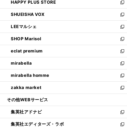
HAPPY PLUS STORE
ド
ィ
い
新
ウ
ン
ウ
し
SHUEISHA VOX
で
ド
ィ
い
新
開
ウ
ン
ウ
し
LEEマルシェ
く
で
ド
ィ
い
新
開
ウ
ン
ウ
し
SHOP Marisol
く
で
ド
ィ
い
新
開
ウ
ン
ウ
し
eclat premium
く
で
ド
ィ
い
新
開
ウ
ン
ウ
し
mirabella
く
で
ド
ィ
い
新
開
ウ
ン
ウ
し
mirabella homme
く
で
ド
ィ
い
新
開
ウ
ン
ウ
し
zakka market
く
で
ド
ィ
い
新
開
ウ
ン
ウ
し
その他WEBサービス
く
で
ド
ィ
い
開
ウ
ン
ウ
集英社アドナビ
く
で
ド
ィ
新
開
ウ
ン
し
集英社エディターズ・ラボ
く
で
ド
い
新