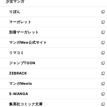
少女マンガ
く
で
ド
ィ
い
開
ウ
ン
ウ
りぼん
く
で
ド
ィ
新
開
ウ
ン
し
マーガレット
く
で
ド
い
新
開
ウ
ウ
し
別冊マーガレット
く
で
ィ
い
新
開
ン
ウ
し
マンガMee公式サイト
く
ド
ィ
い
新
ウ
ン
ウ
し
リマコミ
で
ド
ィ
い
新
開
ウ
ン
ウ
し
ジャンプTOON
く
で
ド
ィ
い
新
開
ウ
ン
ウ
し
ZEBRACK
く
で
ド
ィ
い
新
開
ウ
ン
ウ
し
マンガMeets
く
で
ド
ィ
い
新
開
ウ
ン
ウ
し
S-MANGA
く
で
ド
ィ
い
新
開
ウ
ン
ウ
し
集英社コミック文庫
く
で
ド
ィ
い
新