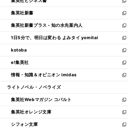
集英社ビジネス書
く
で
ド
い
新
開
ウ
ウ
し
集英社新書
く
で
ィ
い
新
開
ン
ウ
し
集英社新書プラス - 知の水先案内人
く
ド
ィ
い
新
ウ
ン
ウ
し
1日5分で、明日は変わる よみタイ yomitai
で
ド
ィ
い
新
開
ウ
ン
ウ
し
kotoba
く
で
ド
ィ
い
新
開
ウ
ン
ウ
し
e!集英社
く
で
ド
ィ
い
新
開
ウ
ン
ウ
し
情報・知識＆オピニオン imidas
く
で
ド
ィ
い
新
開
ウ
ン
ウ
し
ライトノベル・ノベライズ
く
で
ド
ィ
い
開
ウ
ン
ウ
集英社Webマガジン コバルト
く
で
ド
ィ
新
開
ウ
ン
し
集英社オレンジ文庫
く
で
ド
い
新
開
ウ
ウ
し
シフォン文庫
く
で
ィ
い
新