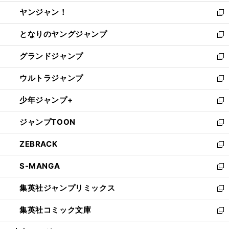
開
ウ
ウ
し
ヤンジャン！
く
で
ィ
い
新
開
ン
ウ
し
となりのヤングジャンプ
く
ド
ィ
い
新
ウ
ン
ウ
し
グランドジャンプ
で
ド
ィ
い
新
開
ウ
ン
ウ
し
ウルトラジャンプ
く
で
ド
ィ
い
新
開
ウ
ン
ウ
し
少年ジャンプ+
く
で
ド
ィ
い
新
開
ウ
ン
ウ
し
ジャンプTOON
く
で
ド
ィ
い
新
開
ウ
ン
ウ
し
ZEBRACK
く
で
ド
ィ
い
新
開
ウ
ン
ウ
し
S-MANGA
く
で
ド
ィ
い
新
開
ウ
ン
ウ
し
集英社ジャンプリミックス
く
で
ド
ィ
い
新
開
ウ
ン
ウ
し
集英社コミック文庫
く
で
ド
ィ
い
新
開
ウ
ン
ウ
し