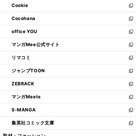
Cookie
く
で
ド
ィ
新
開
ウ
ン
し
Cocohana
く
で
ド
い
新
開
ウ
ウ
し
office YOU
く
で
ィ
い
新
開
ン
ウ
し
マンガMee公式サイト
く
ド
ィ
い
新
ウ
ン
ウ
し
リマコミ
で
ド
ィ
い
新
開
ウ
ン
ウ
し
ジャンプTOON
く
で
ド
ィ
い
新
開
ウ
ン
ウ
し
ZEBRACK
く
で
ド
ィ
い
新
開
ウ
ン
ウ
し
マンガMeets
く
で
ド
ィ
い
新
開
ウ
ン
ウ
し
S-MANGA
く
で
ド
ィ
い
新
開
ウ
ン
ウ
し
集英社コミック文庫
く
で
ド
ィ
い
新
開
ウ
ン
ウ
し
取材・ファッション
く