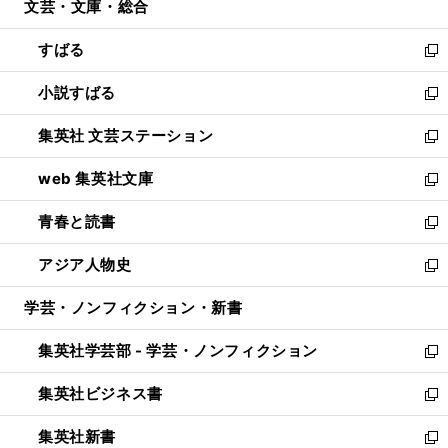
文芸・文庫・総合
く
で
ド
ィ
開
ウ
ン
すばる
く
で
ド
新
開
ウ
し
小説すばる
く
で
い
新
開
ウ
し
集英社 文芸ステーション
く
ィ
い
新
ン
ウ
し
web 集英社文庫
ド
ィ
い
新
ウ
ン
ウ
し
青春と読書
で
ド
ィ
い
新
開
ウ
ン
ウ
し
アジア人物史
く
で
ド
ィ
い
新
開
ウ
ン
ウ
し
学芸・ノンフィクション・新書
く
で
ド
ィ
い
開
ウ
ン
ウ
集英社学芸部 - 学芸・ノンフィクション
く
で
ド
ィ
新
開
ウ
ン
し
集英社ビジネス書
く
で
ド
い
新
開
ウ
ウ
し
集英社新書
く
で
ィ
い
新