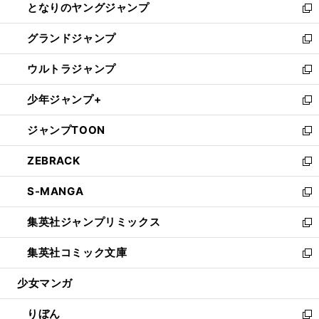
となりのヤングジャンプ
く
ド
ィ
い
新
ウ
ン
ウ
し
グランドジャンプ
で
ド
ィ
い
新
開
ウ
ン
ウ
し
ウルトラジャンプ
く
で
ド
ィ
い
新
開
ウ
ン
ウ
し
少年ジャンプ+
く
で
ド
ィ
い
新
開
ウ
ン
ウ
し
ジャンプTOON
く
で
ド
ィ
い
新
開
ウ
ン
ウ
し
ZEBRACK
く
で
ド
ィ
い
新
開
ウ
ン
ウ
し
S-MANGA
く
で
ド
ィ
い
新
開
ウ
ン
ウ
し
集英社ジャンプリミックス
く
で
ド
ィ
い
新
開
ウ
ン
ウ
し
集英社コミック文庫
く
で
ド
ィ
い
新
開
ウ
ン
ウ
し
少女マンガ
く
で
ド
ィ
い
開
ウ
ン
ウ
りぼん
く
で
ド
ィ
新