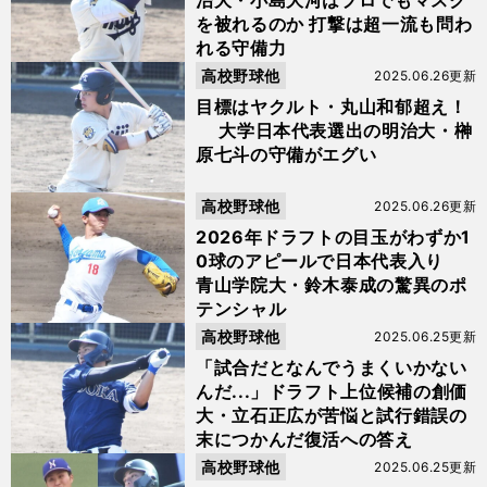
治大・小島大河はプロでもマスク
を被れるのか 打撃は超一流も問わ
れる守備力
高校野球他
2025.06.26更新
目標はヤクルト・丸山和郁超え！
大学日本代表選出の明治大・榊
原七斗の守備がエグい
高校野球他
2025.06.26更新
2026年ドラフトの目玉がわずか1
0球のアピールで日本代表入り
青山学院大・鈴木泰成の驚異のポ
テンシャル
高校野球他
2025.06.25更新
「試合だとなんでうまくいかない
んだ...」ドラフト上位候補の創価
大・立石正広が苦悩と試行錯誤の
末につかんだ復活への答え
高校野球他
2025.06.25更新