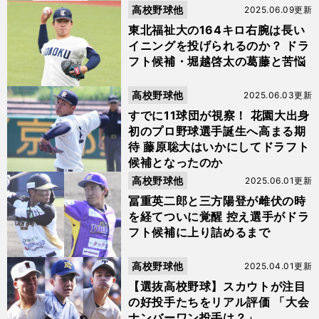
高校野球他
2025.06.09更新
東北福祉大の164キロ右腕は長い
イニングを投げられるのか？ ドラ
フト候補・堀越啓太の葛藤と苦悩
高校野球他
2025.06.03更新
すでに11球団が視察！ 花園大出身
初のプロ野球選手誕生へ高まる期
待 藤原聡大はいかにしてドラフト
候補となったのか
高校野球他
2025.06.01更新
冨重英二郎と三方陽登が雌伏の時
を経てついに覚醒 控え選手がドラ
フト候補に上り詰めるまで
高校野球他
2025.04.01更新
【選抜高校野球】スカウトが注目
の好投手たちをリアル評価 「大会
ナンバーワン投手は？」