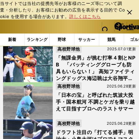
当サイトでは当社の提携先等がお客様のニーズ等について調
査・分析したり、お客様にお勧めの広告を表⽰する⽬的で Co
閉じ
okie を使⽤する場合があります。
詳しくはこちら
る
マイペ
web Sportiva (webスポルティーバ)
検索
メニュ
we
ー
「#ドラフト候補」の最新ニュース・ 情報 (2ページ目)
b
ジ
新着
ランキング
野球
サッカー
競馬
ゴル
ス
高校野球他
2025.07.01更新
ポ
ル
「無課金男」が挑む打率４割とNP
テ
B 「バッティンググローブも防
ィ
具もいらない！」 高知ファイティ
ー
ングドッグス海辺眺は大谷翔平レ
バ
ベルのスイング
高校野球他
2025.06.28更新
「日本の宝」と呼ばれた筑波大投
手・国本航河 不調とケガを乗り越
えて目指すプロへのラストサマー
高校野球他
2025.06.28更新
ドラフト注目の「打てる捕手」明