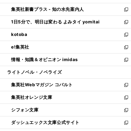
開
ン
ウ
し
集英社新書プラス - 知の水先案内人
く
ド
ィ
い
新
ウ
ン
ウ
し
1日5分で、明日は変わる よみタイ yomitai
で
ド
ィ
い
新
開
ウ
ン
ウ
し
kotoba
く
で
ド
ィ
い
新
開
ウ
ン
ウ
し
e!集英社
く
で
ド
ィ
い
新
開
ウ
ン
ウ
し
情報・知識＆オピニオン imidas
く
で
ド
ィ
い
新
開
ウ
ン
ウ
し
ライトノベル・ノベライズ
く
で
ド
ィ
い
開
ウ
ン
ウ
集英社Webマガジン コバルト
く
で
ド
ィ
新
開
ウ
ン
し
集英社オレンジ文庫
く
で
ド
い
新
開
ウ
ウ
し
シフォン文庫
く
で
ィ
い
新
開
ン
ウ
し
ダッシュエックス文庫公式サイト
く
ド
ィ
い
新
ウ
ン
ウ
し