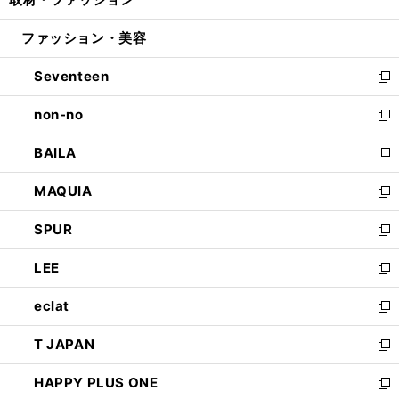
で
ド
ィ
い
開
ウ
ン
ウ
ファッション・美容
く
で
ド
ィ
開
ウ
ン
Seventeen
く
で
ド
新
開
ウ
し
non-no
く
で
い
新
開
ウ
し
BAILA
く
ィ
い
新
ン
ウ
し
MAQUIA
ド
ィ
い
新
ウ
ン
ウ
し
SPUR
で
ド
ィ
い
新
開
ウ
ン
ウ
し
LEE
く
で
ド
ィ
い
新
開
ウ
ン
ウ
し
eclat
く
で
ド
ィ
い
新
開
ウ
ン
ウ
し
T JAPAN
く
で
ド
ィ
い
新
開
ウ
ン
ウ
し
HAPPY PLUS ONE
く
で
ド
ィ
い
新