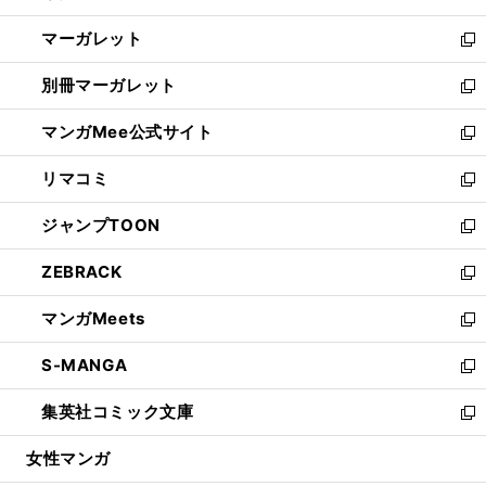
開
ウ
ン
し
マーガレット
く
で
ド
い
新
開
ウ
ウ
し
別冊マーガレット
く
で
ィ
い
新
開
ン
ウ
し
マンガMee公式サイト
く
ド
ィ
い
新
ウ
ン
ウ
し
リマコミ
で
ド
ィ
い
新
開
ウ
ン
ウ
し
ジャンプTOON
く
で
ド
ィ
い
新
開
ウ
ン
ウ
し
ZEBRACK
く
で
ド
ィ
い
新
開
ウ
ン
ウ
し
マンガMeets
く
で
ド
ィ
い
新
開
ウ
ン
ウ
し
S-MANGA
く
で
ド
ィ
い
新
開
ウ
ン
ウ
し
集英社コミック文庫
く
で
ド
ィ
い
新
開
ウ
ン
ウ
し
女性マンガ
く
で
ド
ィ
い
開
ウ
ン
ウ