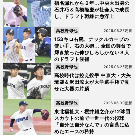
指名漏れから２年...中央大出身の
石井巧＆髙橋隆慶が社会人で成長
し、ドラフト戦線に急浮上
高校野球他
2025.06.25更新
153キロ右腕、ナックルカーブの
使い手、右の大砲... 全国の舞台で
輝き放った伸びしろしかない３人
のドラフト候補
高校野球他
2025.06.25更新
高校時代は控え投手 中京大・大矢
琉晟＆沢田涼太が大学選手権で見
せた大器の片鱗
高校野球他
2025.06.09更新
東北福祉大・櫻井頼之介が12球団
スカウトの前で一世一代の投球
「自分は自分なんで」の言葉に込
めたエースの矜持