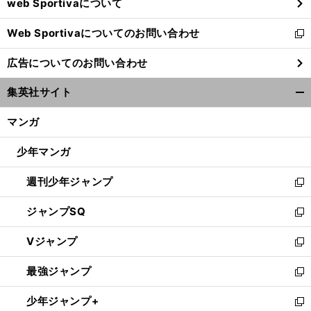
web Sportivaについて
で
開
Web Sportivaについてのお問い合わせ
く
新
し
広告についてのお問い合わせ
い
ウ
集英社サイト
ィ
開
ン
く/
マンガ
ド
閉
ウ
じ
少年マンガ
で
る
開
週刊少年ジャンプ
く
新
し
ジャンプSQ
い
新
ウ
し
Vジャンプ
ィ
い
新
ン
ウ
し
最強ジャンプ
ド
ィ
い
新
ウ
ン
ウ
し
少年ジャンプ+
で
ド
ィ
い
新