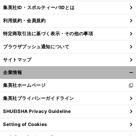
じ
集英社ID・スポルティーバIDとは
る
利用規約・会員規約
特定商取引法に基づく表示・その他の事項
ブラウザプッシュ通知について
サイトマップ
企業情報
開
く/
集英社ホームページ
新
閉
し
じ
集英社プライバシーガイドライン
い
る
ウ
SHUEISHA Privacy Guideline
ィ
ン
Setting of Cookies
ド
ウ