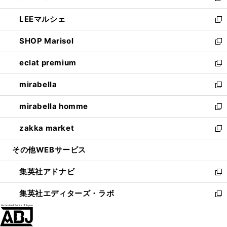
開
ウ
ン
ウ
し
LEEマルシェ
く
で
ド
ィ
い
新
開
ウ
ン
ウ
し
SHOP Marisol
く
で
ド
ィ
い
新
開
ウ
ン
ウ
し
eclat premium
く
で
ド
ィ
い
新
開
ウ
ン
ウ
し
mirabella
く
で
ド
ィ
い
新
開
ウ
ン
ウ
し
mirabella homme
く
で
ド
ィ
い
新
開
ウ
ン
ウ
し
zakka market
く
で
ド
ィ
い
新
開
ウ
ン
ウ
し
その他WEBサービス
く
で
ド
ィ
い
開
ウ
ン
ウ
集英社アドナビ
く
で
ド
ィ
新
開
ウ
ン
し
集英社エディターズ・ラボ
く
で
ド
い
新
開
ウ
ウ
し
く
で
ィ
い
開