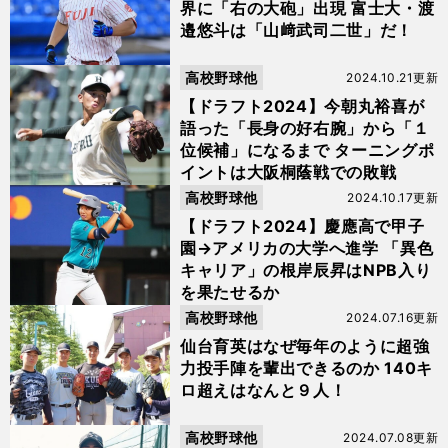
界に「右の大砲」出現 富士大・渡
邉悠斗は「山﨑武司二世」だ！
高校野球他
2024.10.21更新
【ドラフト2024】今朝丸裕喜が
語った「長身の好右腕」から「１
位候補」になるまで ターニングポ
イントは大阪桐蔭戦での敗戦
高校野球他
2024.10.17更新
【ドラフト2024】慶應高で甲子
園→アメリカの大学へ進学 「異色
キャリア」の根岸辰昇はNPB入り
を果たせるか
高校野球他
2024.07.16更新
仙台育英はなぜ毎年のように超強
力投手陣を輩出できるのか 140キ
ロ超えはなんと９人！
高校野球他
2024.07.08更新