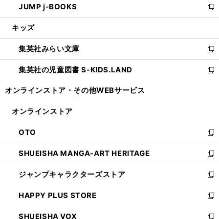
JUMP j-BOOKS
で
ド
ィ
い
新
開
ウ
ン
ウ
し
キッズ
く
で
ド
ィ
い
開
ウ
ン
ウ
集英社みらい文庫
く
で
ド
ィ
新
開
ウ
ン
し
集英社の児童図書 S-KIDS.LAND
く
で
ド
い
新
開
ウ
ウ
し
オンラインストア・
その他WEBサービス
く
で
ィ
い
開
ン
ウ
オンラインストア
く
ド
ィ
ウ
ン
OTO
で
ド
新
開
ウ
し
SHUEISHA MANGA-ART HERITAGE
く
で
い
新
開
ウ
し
ジャンプキャラクターズストア
く
ィ
い
新
ン
ウ
し
HAPPY PLUS STORE
ド
ィ
い
新
ウ
ン
ウ
し
SHUEISHA VOX
で
ド
ィ
い
新