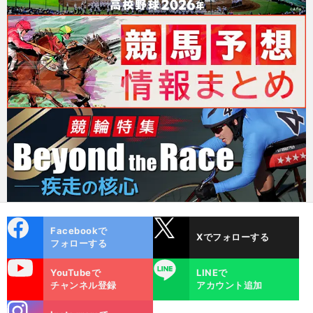
cebo
X
Facebookで
Xでフォローする
ok
フォローする
uTube
LINE
YouTubeで
LINEで
チャンネル登録
アカウント追加
stagra