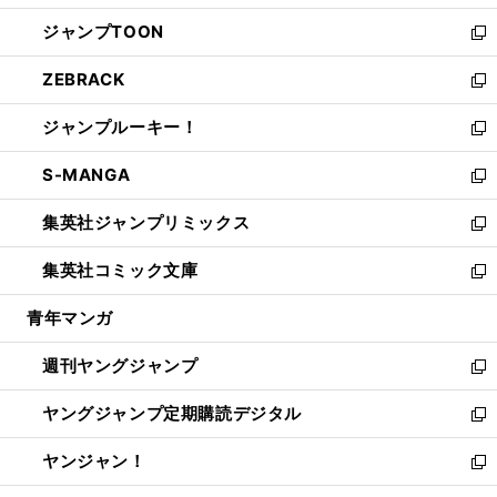
開
ウ
ン
ウ
し
ジャンプTOON
く
で
ド
ィ
い
新
開
ウ
ン
ウ
し
ZEBRACK
く
で
ド
ィ
い
新
開
ウ
ン
ウ
し
ジャンプルーキー！
く
で
ド
ィ
い
新
開
ウ
ン
ウ
し
S-MANGA
く
で
ド
ィ
い
新
開
ウ
ン
ウ
し
集英社ジャンプリミックス
く
で
ド
ィ
い
新
開
ウ
ン
ウ
し
集英社コミック文庫
く
で
ド
ィ
い
新
開
ウ
ン
ウ
し
青年マンガ
く
で
ド
ィ
い
開
ウ
ン
ウ
週刊ヤングジャンプ
く
で
ド
ィ
新
開
ウ
ン
し
ヤングジャンプ定期購読デジタル
く
で
ド
い
新
開
ウ
ウ
し
ヤンジャン！
く
で
ィ
い
新
開
ン
ウ
し