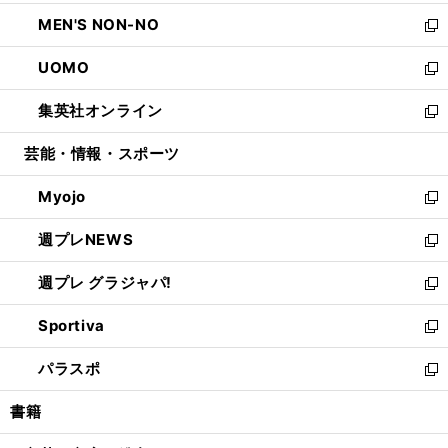
開
ウ
ン
ウ
し
MEN'S NON-NO
く
で
ド
ィ
い
新
開
ウ
ン
ウ
し
UOMO
く
で
ド
ィ
い
新
開
ウ
ン
ウ
し
集英社オンライン
く
で
ド
ィ
い
新
開
ウ
ン
ウ
し
芸能・情報・スポーツ
く
で
ド
ィ
い
開
ウ
ン
ウ
Myojo
く
で
ド
ィ
新
開
ウ
ン
し
週プレNEWS
く
で
ド
い
新
開
ウ
ウ
し
週プレ グラジャパ!
く
で
ィ
い
新
開
ン
ウ
し
Sportiva
く
ド
ィ
い
新
ウ
ン
ウ
し
パラスポ
で
ド
ィ
い
新
開
ウ
ン
ウ
し
書籍
く
で
ド
ィ
い
開
ウ
ン
ウ