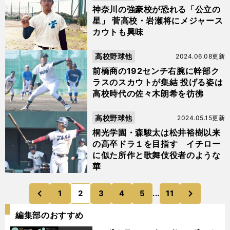
神奈川の強豪校が恐れる「公立の
星」 菅高校・岩瀬将にメジャース
カウトも興味
高校野球他
2024.06.08更新
前橋商の192センチ右腕に幹部ク
ラスのスカウトが集結 投げる姿は
高校時代の佐々木朗希を彷彿
高校野球他
2024.05.15更新
桐光学園・森駿太は松井裕樹以来
の高卒ドラ１を目指す イチロー
に似た所作と歌舞伎役者のような
華
次
1
2
3
4
5
...
11
のページへ
のページへ
前
編集部のおすすめ