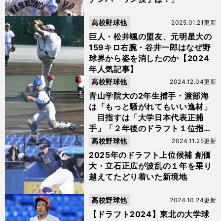
高校野球他
2025.01.21更新
巨人・松井颯の盟友、元明星大の
159キロ右腕・谷井一郎はなぜ野
球界から姿を消したのか【2024
年人気記事】
高校野球他
2024.12.04更新
青山学院大の2年生捕手・渡部海
は「もっと騒がれてもいい逸材」
目指すは「大学日本代表正捕
手」「２年後のドラフト１位指
名」
高校野球他
2024.11.25更新
2025年のドラフト上位候補 創価
大・立石正広が波乱の１年を乗り
越えてたどり着いた新境地
高校野球他
2024.10.24更新
【ドラフト2024】東北の大学球