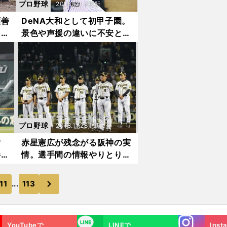
プロ野球
2018.12.14更新
瀬善
DeNA大和として初甲子園。
を決
景色や声援の違いに不安と期
待が交差した
プロ野球
2018.11.28更新
指
赤星憲広が残念がる阪神の実
勝つ
情。選手間の情報やりとりが
「全然ない」
次
11
...
113
Instagra
LINE
YouTubeで
LINEで
Inst