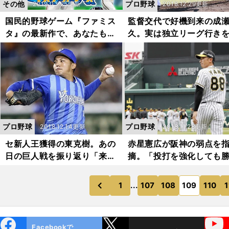
その他
プロ野球
2019.03.25更新
2018.12.29更新
国民的野球ゲーム『ファミス
監督交代で好機到来の成
タ』の最新作で、あなたも名
久。実は独立リーグ行き
監督に！
めかけていた
プロ野球
プロ野球
2018.12.14更新
2018.11.28更新
セ新人王獲得の東克樹。あの
赤星憲広が阪神の弱点を
日の巨人戦を振り返り「来季
摘。「投打を強化しても
につながる」
ことは難しい」
1
...
107
108
109
110
1
のページへ
のページへ
前
ebo
X
YouTube
Facebookで