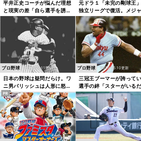
平井正史コーチが悩んだ理想
元ドラ１「未完の剛球王
と現実の差「自ら選手を誘う
独立リーグで復活。メジ
のはやめた」
への扉を叩く
プロ野球
プロ野球
2019.05.11更新
2019.05.10更新
日本の野球は疑問だらけ。ワ
三冠王ブーマーが誇って
ニ男パリッシュは人形に怒り
選手の絆「スターがいる
をぶつけた
では勝てない」
PR