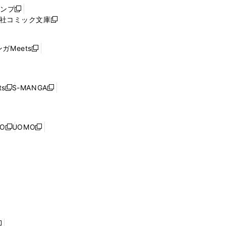
ウ
ャンプ
新
ィ
社コミック文庫
し
新
ン
い
し
ド
ウ
い
ウ
ガMeets
新
ィ
ウ
で
し
ン
ィ
開
い
ド
ン
く
ウ
ウ
ド
s
S-MANGA
新
新
ィ
で
ウ
し
し
ン
開
で
い
い
ド
く
開
ウ
ウ
ウ
NO
UOMO
く
新
新
ィ
ィ
で
し
し
ン
ン
開
い
い
ド
ド
く
ウ
ウ
ウ
ウ
ィ
ィ
で
で
ン
ン
開
開
ド
ド
く
く
ウ
ウ
で
で
開
開