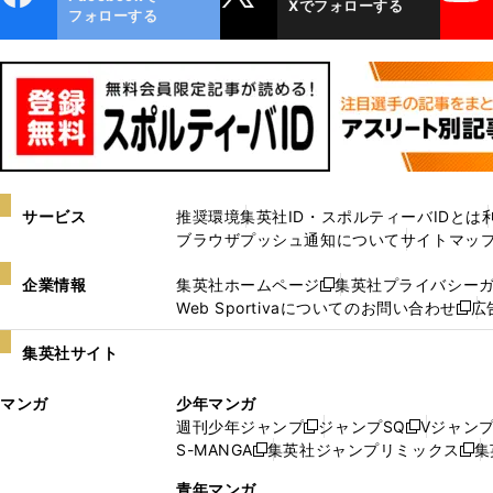
Xでフォローする
ok
フォローする
サービス
推奨環境
集英社ID・スポルティーバIDとは
ブラウザプッシュ通知について
サイトマッ
企業情報
集英社ホームページ
集英社プライバシー
新
Web Sportivaについてのお問い合わせ
広
し
新
い
し
集英社サイト
ウ
い
ィ
ウ
マンガ
少年マンガ
ン
ィ
週刊少年ジャンプ
ジャンプSQ
Vジャン
ド
ン
新
新
S-MANGA
集英社ジャンプリミックス
集
ウ
ド
新
し
し
新
で
ウ
し
い
い
し
青年マンガ