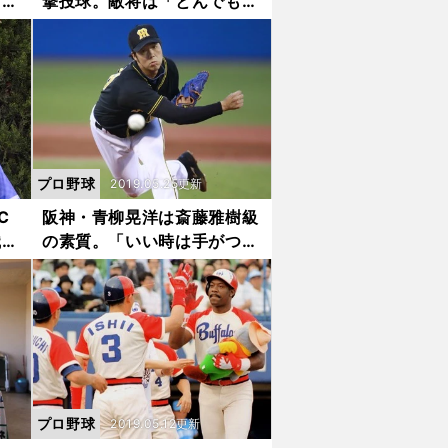
なき
撃投球。敵将は「とんでもな
い選手になる」
プロ野球
2019.05.25更新
C
阪神・青柳晃洋は斎藤雅樹級
識改
の素質。「いい時は手がつけ
られない」
プロ野球
2019.05.12更新