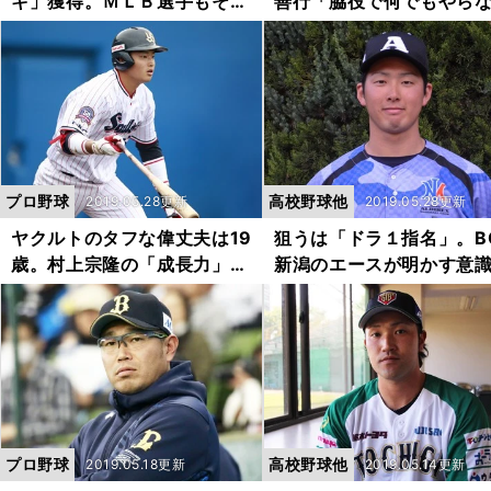
キ」獲得。ＭＬＢ選手もその
善行「脇役で何でもやら
運動学に心酔
ゃいけない」
プロ野球
高校野球他
2019.05.28更新
2019.05.28更新
ヤクルトのタフな偉丈夫は19
狙うは「ドラ１指名」。B
歳。村上宗隆の「成長力」が
新潟のエースが明かす意
驚異的だ
革のプロセス
プロ野球
高校野球他
2019.05.18更新
2019.05.14更新