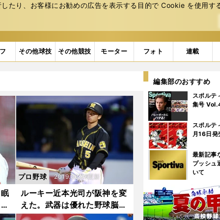
たり、お客様にお勧めの広告を表⽰する⽬的で Cookie を使⽤す
フ
その他球技
その他競技
モーター
フォト
連載
編集部のおすすめ
スポルテ
集号 Vol
スポルテ
月16日発
最新記事
プッシュ
いて
プロ野球
2019.06.06更新
。眠
ルーキー近本光司が阪神を変
えて
えた。武器は優れた野球脳と
溢れる好奇心