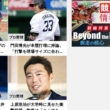
プロ野球
2019.06.04更新
プの
門田博光が本塁打増に持論。
に期
「打撃を球場サイズに合わせ
たらあかん」
プロ野球
2019.05.30更新
亀井
上原浩治が大学時に見せた衝