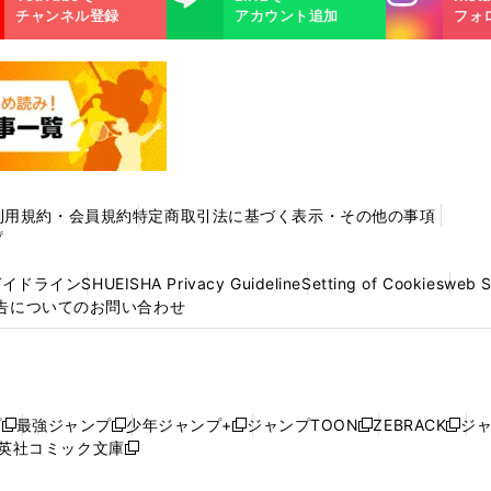
m
チャンネル登録
アカウント追加
フォ
利用規約・会員規約
特定商取引法に基づく表示・その他の事項
プ
ガイドライン
SHUEISHA Privacy Guideline
Setting of Cookies
web 
告についてのお問い合わせ
プ
最強ジャンプ
少年ジャンプ+
ジャンプTOON
ZEBRACK
ジ
新
新
新
新
新
英社コミック文庫
し
新
し
し
し
し
い
い
し
い
い
い