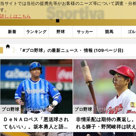
当サイトでは当社の提携先等がお客様のニーズ等について調査・分析し
web Sportiva (webスポルティーバ)
す。
詳しくはこちら
新着
ランキング
野球
サッカー
競馬
ゴル
we
「#プロ野球」の最新ニュース・ 情報 (109ページ目)
b
ス
ポ
ル
テ
ィ
ー
バ
プロ野球
プロ野球
2019.06.08更新
2019.06.07更新
ＤｅＮＡロペス「悪送球され
非情采配は期待の裏返し
てもいい」。坂本勇人と語り
れる獅子・野間峻祥は吠
合った守備論
試練に打ち勝つ