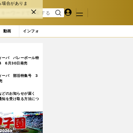
る場合がありま
マイペ
閉じ
検索
メニュ
ー
る
す
ジ
る
動画
インフォ
ィーバ バレーボール特
.4 6月30日発売
ィーバ 部活特集号 3
売
などのお知らせが届く
通知を受け取る方法につ