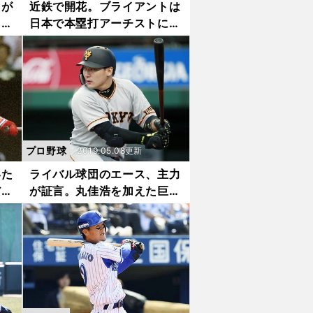
」が
近鉄で開花。ブライアントは
ャー
日本で本塁打アーチストにな
った
プロ野球
2019.05.08更新
いた
ライバル球団のエース、主力
だけ
が証言。丸佳浩を加えた巨人
打線の危険度