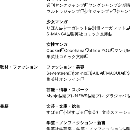
開
で
い
ウ
ウ
い
週刊ヤングジャンプ
ヤングジャンプ定期
新
く
開
ウ
ィ
ィ
ウ
ウルトラジャンプ
少年ジャンプ+
ジャン
新
し
新
く
ィ
ン
ン
ィ
し
い
し
ン
ド
ド
ン
少女マンガ
い
ウ
い
ド
ウ
ウ
ド
りぼん
マーガレット
別冊マーガレット
新
新
新
ウ
ィ
ウ
ウ
で
で
ウ
S-MANGA
集英社コミック文庫
し
新
し
新
ィ
ン
ィ
で
開
開
で
い
し
い
し
ン
ド
ン
女性マンガ
開
く
く
開
ウ
い
ウ
い
ド
ウ
ド
Cookie
Cocohana
office YOU
マンガM
く
く
新
新
新
ィ
ウ
ィ
ウ
ウ
で
ウ
集英社コミック文庫
し
新
し
し
ン
ィ
ン
ィ
で
開
で
い
し
い
い
ド
ン
ド
ン
取材・ファッション
ファッション・美容
開
く
開
ウ
い
ウ
ウ
ウ
ド
ウ
ド
Seventeen
non-no
BAILA
MAQUIA
S
く
く
新
新
新
新
ィ
ウ
ィ
ィ
で
ウ
で
ウ
集英社オンライン
し
新
し
し
し
ン
ィ
ン
ン
開
で
開
で
い
し
い
い
い
ド
ン
ド
ド
芸能・情報・スポーツ
く
開
く
開
ウ
い
ウ
ウ
ウ
ウ
ド
ウ
ウ
Myojo
週プレNEWS
週プレ グラジャパ!
く
く
新
新
新
ィ
ウ
ィ
ィ
ィ
で
ウ
で
で
し
し
ン
ィ
ン
ン
ン
書籍
文芸・文庫・総合
開
で
開
開
い
い
ド
ン
ド
ド
ド
すばる
小説すばる
集英社 文芸ステーシ
く
開
く
く
新
新
ウ
ウ
ウ
ド
ウ
ウ
ウ
く
し
し
ィ
ィ
学芸・ノンフィクション・新書
で
ウ
で
で
で
い
い
ン
ン
集英社学芸部 - 学芸・ノンフィクション
開
で
開
開
開
新