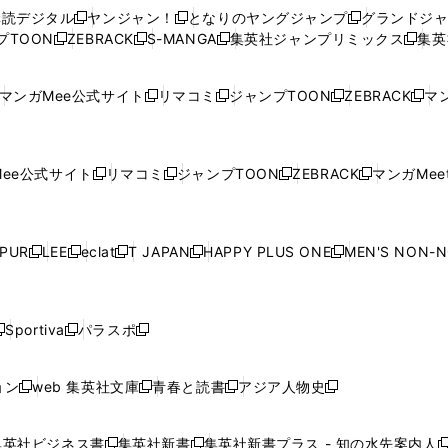
ウ
ウ
い
ウ
ウ
ウ
購読デジタル
ヤンジャン！
となりのヤングジャンプ
グランドジ
新
新
新
ィ
ィ
ウ
ィ
ィ
ィ
プTOON
ZEBRACK
S-MANGA
集英社ジャンプリミックス
集英
新
し
新
し
新
し
新
ン
ン
ィ
ン
ン
ン
し
い
し
い
し
い
し
ド
ド
ン
ド
ド
ド
い
ウ
い
ウ
い
ウ
い
ウ
ウ
ド
ウ
ウ
ウ
マンガMee公式サイト
リマコミ
ジャンプTOON
ZEBRACK
マン
新
新
新
新
ウ
ィ
ウ
ィ
ウ
ィ
ウ
で
で
ウ
で
で
で
し
し
し
し
し
ィ
ン
ィ
ン
ィ
ン
ィ
開
開
で
開
開
開
い
い
い
い
い
ン
ド
ン
ド
ン
ド
ン
く
く
開
く
く
く
ウ
ウ
ウ
ウ
ウ
ド
ウ
ド
ウ
ド
ウ
ド
ee公式サイト
リマコミ
ジャンプTOON
ZEBRACK
マンガMeet
く
新
新
新
新
ィ
ィ
ィ
ィ
ィ
ウ
で
ウ
で
ウ
で
ウ
し
し
し
し
ン
ン
ン
ン
ン
で
開
で
開
で
開
で
い
い
い
い
ド
ド
ド
ド
ド
開
く
開
く
開
く
開
ウ
ウ
ウ
ウ
ウ
ウ
ウ
ウ
ウ
PUR
LEE
eclat
T JAPAN
HAPPY PLUS ONE
MEN'S NON-
く
く
く
く
新
新
新
新
新
ィ
ィ
ィ
ィ
で
で
で
で
で
し
し
し
し
し
ン
ン
ン
ン
開
開
開
開
開
い
い
い
い
い
ド
ド
ド
ド
く
く
く
く
く
ウ
ウ
ウ
ウ
ウ
ウ
ウ
ウ
ウ
Sportiva
パラスポ
新
新
ィ
ィ
ィ
ィ
ィ
で
で
で
で
し
し
し
ン
ン
ン
ン
ン
開
開
開
開
い
い
い
ド
ド
ド
ド
ド
ョン
web 集英社文庫
青春と読書
アジア人物史
く
く
く
く
新
新
新
新
ウ
ウ
ウ
ウ
ウ
ウ
ウ
ウ
し
し
し
し
ィ
ィ
ィ
で
で
で
で
で
い
い
い
い
ン
ン
ン
集英社ビジネス書
集英社新書
集英社新書プラス - 知の水先案内人
開
開
開
開
開
新
新
新