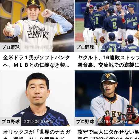
プロ野球
プロ野球
2019.06.06更新
2019.06.04更新
全米ドラ１男がソフトバンク
ヤクルト、16連敗ストッ
へ。ＭＬＢとの仁義なき契約
舞台裏。交流戦での逆襲
戦争が始まる
待だ
プロ野球
プロ野球
2019.06.08更新
2019.05.31更新
オリックスが「世界のナカガ
攻守で巨人に欠かせない