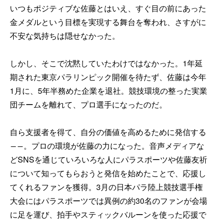
いつもポジティブな佐藤とはいえ、すぐ目の前にあった
金メダルという目標を実現する舞台を奪われ、さすがに
不安な気持ちは隠せなかった。
しかし、そこで沈黙していたわけではなかった。1年延
期された東京パラリンピック開催を待たず、佐藤は今年
1月に、5年半務めた企業を退社。競技環境の整った実業
団チームを離れて、プロ選手になったのだ。
自ら支援者を得て、自分の価値を高めるために発信する
――。プロの環境が佐藤の力になった。音声メディアな
どSNSを通じていろいろな人にパラスポーツや佐藤友祈
について知ってもらおうと発信を始めたことで、応援し
てくれるファンを獲得。3月の日本パラ陸上競技選手権
大会にはパラスポーツでは異例の約30名のファンが会場
に足を運び、拍手やスティックバルーンを使った応援で