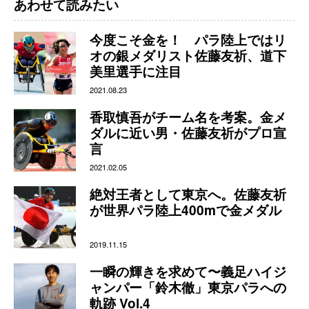
あわせて読みたい
今度こそ金を！ パラ陸上ではリ
オの銀メダリスト佐藤友祈、道下
美里選手に注目
2021.08.23
香取慎吾がチーム名を考案。金メ
ダルに近い男・佐藤友祈がプロ宣
言
2021.02.05
絶対王者として東京へ。佐藤友祈
が世界パラ陸上400mで金メダル
2019.11.15
一瞬の輝きを求めて〜義足ハイジ
ャンパー「鈴木徹」東京パラへの
軌跡 Vol.4