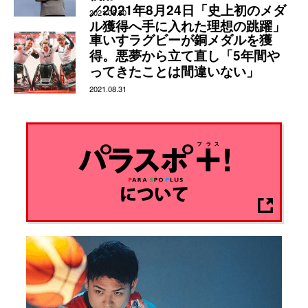
／2021年8月24日「史上初のメダ
2021.08.30
ル獲得へ手に入れた理想の跳躍」
車いすラグビーが銅メダルを獲
得。悪夢から立て直し「5年間や
ってきたことは間違いない」
2021.08.31