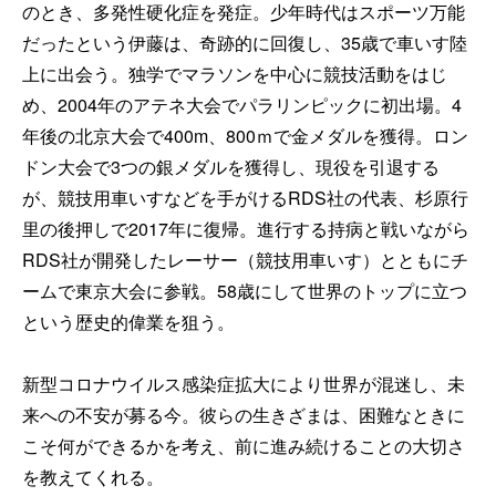
のとき、多発性硬化症を発症。少年時代はスポーツ万能
だったという伊藤は、奇跡的に回復し、35歳で車いす陸
上に出会う。独学でマラソンを中心に競技活動をはじ
め、2004年のアテネ大会でパラリンピックに初出場。4
年後の北京大会で400m、800ｍで金メダルを獲得。ロン
ドン大会で3つの銀メダルを獲得し、現役を引退する
が、競技用車いすなどを手がけるRDS社の代表、杉原行
里の後押しで2017年に復帰。進行する持病と戦いながら
RDS社が開発したレーサー（競技用車いす）とともにチ
ームで東京大会に参戦。58歳にして世界のトップに立つ
という歴史的偉業を狙う。
新型コロナウイルス感染症拡大により世界が混迷し、未
来への不安が募る今。彼らの生きざまは、困難なときに
こそ何ができるかを考え、前に進み続けることの大切さ
を教えてくれる。