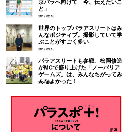
京パラへ向けて「今、伝えたいこ
と」
2019.02.18
世界のトップパラアスリートはみ
んなポジティブ。撮影していて学
ぶことがすごく多い
2019.03.15
パラアスリートも参戦。松岡修造
がMCで盛り上げた「ノーバリア
ゲームズ」は、みんなちがってみ
んなよかった！
2019.06.17