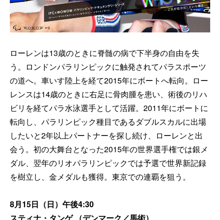
ローレンは13歳のときに脊髄の病で下半身の自由を失
う。ロンドンパラリンピックに触発されてパラスポーツ
の道へ。車いす陸上を経て2015年にボートへ転向。ロー
レンスは14歳のときに右足に骨肉腫を患い、術後のリハ
ビリを経てパラ水泳選手として活躍。2011年にボートに
転向し、パラリンピック種目であるダブルスカルに出場
したいと2年以上パートナーを探し続け、ローレンと出
会う。初の大舞台となった2015年の世界選手権では銀メ
ダル、翌年のリオパラリンピックでは予選で世界新記録
を樹立し、金メダルも獲得。東京での連覇を狙う。
8月15日（日）午後4:30
スティナ・タンゲ （デンマーク／馬術）