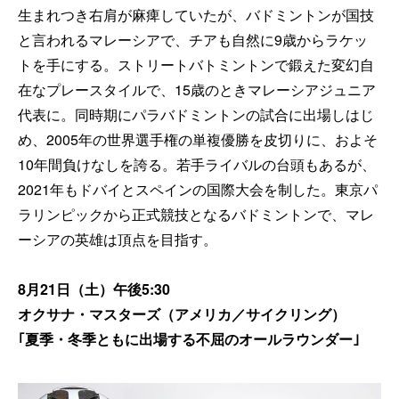
生まれつき右肩が麻痺していたが、バドミントンが国技
と言われるマレーシアで、チアも自然に9歳からラケッ
トを手にする。ストリートバトミントンで鍛えた変幻自
在なプレースタイルで、15歳のときマレーシアジュニア
代表に。同時期にパラバドミントンの試合に出場しはじ
め、2005年の世界選手権の単複優勝を皮切りに、およそ
10年間負けなしを誇る。若手ライバルの台頭もあるが、
2021年もドバイとスペインの国際大会を制した。東京パ
ラリンピックから正式競技となるバドミントンで、マレ
ーシアの英雄は頂点を目指す。
8月21日（土）午後5:30
オクサナ・マスターズ（アメリカ／サイクリング）
｢夏季・冬季ともに出場する不屈のオールラウンダー｣