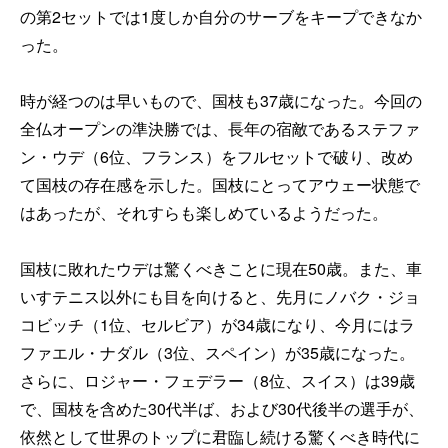
の第2セットでは1度しか自分のサーブをキープできなか
った。
時が経つのは早いもので、国枝も37歳になった。今回の
全仏オープンの準決勝では、長年の宿敵であるステファ
ン・ウデ（6位、フランス）をフルセットで破り、改め
て国枝の存在感を示した。国枝にとってアウェー状態で
はあったが、それすらも楽しめているようだった。
国枝に敗れたウデは驚くべきことに現在50歳。また、車
いすテニス以外にも目を向けると、先月にノバク・ジョ
コビッチ（1位、セルビア）が34歳になり、今月にはラ
ファエル・ナダル（3位、スペイン）が35歳になった。
さらに、ロジャー・フェデラー（8位、スイス）は39歳
で、国枝を含めた30代半ば、および30代後半の選手が、
依然として世界のトップに君臨し続ける驚くべき時代に