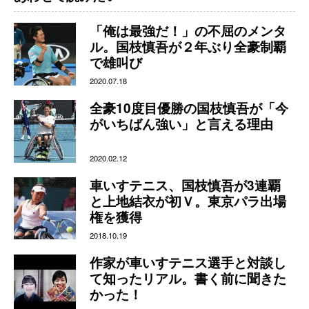
「俺は最強だ！」の不屈のメンタ
ル。国枝慎吾が２年ぶり全豪制覇
で雄叫び
2020.07.18
全豪10度目優勝の国枝慎吾が「今
がいちばん強い」と言える理由
2020.02.12
車いすテニス、国枝慎吾が3連覇
と上地結衣が初Ｖ。東京パラ出場
権を獲得
2018.10.19
作家が車いすテニス選手と対談し
て知ったリアル。書く前に聞きた
かった！