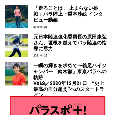
「走ることは 、止まらない挑
戦」パラ陸上・重本沙絵 インタ
ビュー動画
2019.01.25
元日本陸連強化委員長の原田康弘
さん、垣根を越えてパラ陸連の指
導に尽力
2021.04.23
一瞬の輝きを求めて〜義足ハイジ
ャンパー「鈴木徹」東京パラへの
軌跡
Vol.2／2020年12月21日「“史上
2021.03.06
最高の自分超え”へのスタートラ
イン」