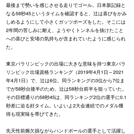
最後まで勢いを感じさせる走りでゴール。日本新記録と
なる58秒45というタイムを確認すると、辻は喜びをかみ
しめるようにして小さくガッツポーズをした。そこには
2年間の苦しみに耐え、ようやくトンネルを抜けたこと
への喜びと安堵の気持ちが含まれていたように感じられ
た。
東京パラリンピックの出場に大きな意味を持つ東京パラ
リンピック出場資格ランキング（2019年4月1日～2021
年4月1日）で、辻は6位。同ランキングの3位から7位ま
でが58秒台後半のため、辻は58秒台前半を狙っていた。
その目標通りの58秒45は、同ランキング2位の選手に0.1
秒差に迫る好タイム。いよいよ2大会連続でのメダル獲
得も現実味を帯びてきた。
先天性前腕欠損ながらハンドボールの選手として活躍し