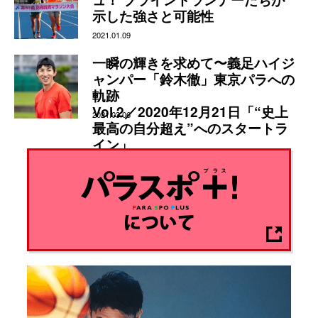
示した強さと可能性
2021.01.09
一瞬の輝きを求めて〜義足ハイジ
ャンパー「鈴木徹」東京パラへの
軌跡
Vol.2／2020年12月21日「“史上
2021.03.06
最高の自分超え”へのスタートラ
イン」