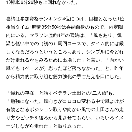
1時間36分26秒も上回れなかった。
喜納は参加資格ランキング4位につけ、目標となった1位
相当タイム1時間35分50秒は喜納自身のもので、内定圏
内にいる。マラソン歴約4年の喜納は、「風もあり、気
温も低い中での（初の）周回コースで、タイム的には厳
しくなるだろうというところもあり、シンプルに今どれ
だけ走れるかをみるために出場した」と言い、「向かい
風でも（ペースが）思ったほど落ちなかった」と、昨年
から精力的に取り組む筋力強化の手ごたえを口にした。
「憧れの存在」と話すベテラン土田との“二人旅”も、
「勉強になった。風向きがコロコロ変わる中で風よけが
有効となるポジション取りや向かい風での土田さんの走
り方やピッチを後ろから見させてもらい、いろいろイメ
ージしながら走れた」と振り返った。