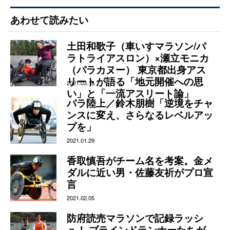
あわせて読みたい
土田和歌子（車いすマラソン/パ
ラトライアスロン）×瀬立モニカ
（パラカヌー） 東京都出身アス
リートが語る「地元開催への思
2021.03.16
い」と「一流アスリート論」
パラ陸上／鈴木朋樹「逆境をチャ
ンスに変え、さらなるレベルアッ
プを」
2021.01.29
香取慎吾がチーム名を考案。金メ
ダルに近い男・佐藤友祈がプロ宣
言
2021.02.05
防府読売マラソンで記録ラッシ
ュ！ ブラインドランナーたちが