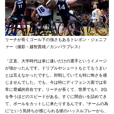
リーチが長くゴール下の強さもあるトレボン・ジェニフ
ァー（撮影・越智貴雄／カンパラプレス）
「正直、大学時代は単に速いだけの選手というイメージ
が強かったんです。ドリブルやシュートもとてもうまい
とは言えなかったですし、対戦していても特に怖さを感
じませんでした。でも、今は特にディフェンス面では非
常に脅威的存在です。リーチが長くて、世界でも1、2位
を争うほどのスピードがある。すぐに間合いを詰めてき
て、ボールをカットしに来たりするんです。“チームの為
に”という気持ちが感じられる彼のハッスルプレーから、