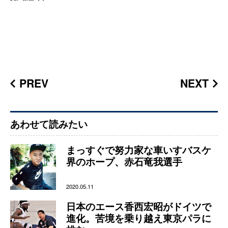
PREV
NEXT
あわせて読みたい
まっすぐで努力家な車いすバスケ
界のホープ、赤石竜我選手
2020.05.11
日本のエース香西宏昭がドイツで
進化。苦境を乗り越え東京パラに