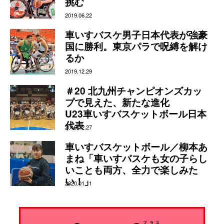
挑む
2019.06.22
車いすバスケ男子日本代表が強豪
国に勝利。東京パラで呪縛を解け
るか
2019.12.29
＃20 北九州チャンピオンズカッ
プで見えた、新たな進化
U23車いすバスケットボール日本
代表
2019.12.27
車いすバスケットボール／柳本あ
まね「車いすバスケも女の子らし
いことも両方、全力で楽しみた
い！」
2020.01.11