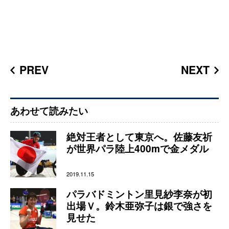
PREV
NEXT
あわせて読みたい
絶対王者として東京へ。佐藤友祈
が世界パラ陸上400mで金メダル
2019.11.15
パラバドミントン里見紗李奈が初
出場Ｖ。鈴木亜弥子は銀で強さを
見せた