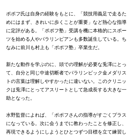
ポポフ氏は自身の経験をもとに、「競技用義足で走るた
めにはまず、きれいに歩くことが重要」など熱心な指導
に定評がある。「ポポフ塾」受講を機に本格的にスポー
ツを始める人やパラリンピアンも多数誕生している。ち
なみに前川も村上も「ポポフ塾」卒業生だ。
新たな動作を学ぶのに、頭での理解が必要な兎澤にとっ
て、自分と同じ中途切断者でパラリンピック金メダリス
トの言葉は理解しやすかったに違いない。このクリニッ
クは兎澤にとってアスリートとして急成長する大きな一
助となった。
水野監督によれば、「ポポフさんの指導がすごくプラス
になっている。次に会うまでに教わったことを修正し、
再現できるようにしようとひとつずつ目標を立て練習し