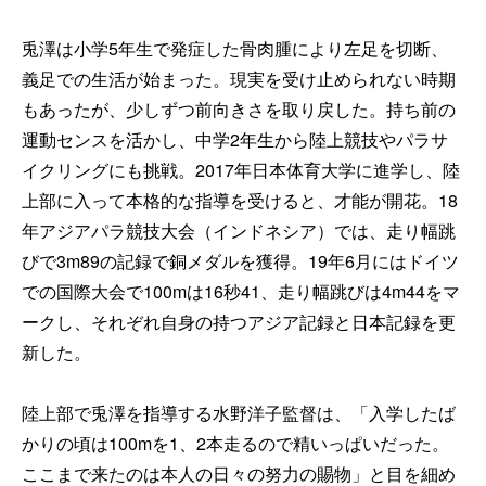
兎澤は小学5年生で発症した骨肉腫により左足を切断、
義足での生活が始まった。現実を受け止められない時期
もあったが、少しずつ前向きさを取り戻した。持ち前の
運動センスを活かし、中学2年生から陸上競技やパラサ
イクリングにも挑戦。2017年日本体育大学に進学し、陸
上部に入って本格的な指導を受けると、才能が開花。18
年アジアパラ競技大会（インドネシア）では、走り幅跳
びで3m89の記録で銅メダルを獲得。19年6月にはドイツ
での国際大会で100mは16秒41、走り幅跳びは4m44をマ
ークし、それぞれ自身の持つアジア記録と日本記録を更
新した。
陸上部で兎澤を指導する水野洋子監督は、「入学したば
かりの頃は100mを1、2本走るので精いっぱいだった。
ここまで来たのは本人の日々の努力の賜物」と目を細め