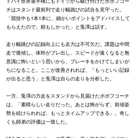
ドバイ世界選手権にもドイツから駆け付けたポポフコー
チはスタンド最前列で走り幅跳びの試合を見守った。
「競技中も1本1本に、細かいポイントをアドバイスして
もらえたので、頼もしかった」と兎澤は話す。
走り幅跳びの記録向上にも走力は不可欠だ。課題は中間
走で後傾し、体幹がブレ出し、スピードが速くなると無
意識に怖いという思いから、ブレーキをかけてしまいが
ちになること。ここが改善されれば、「もっといい記録
が出ると思う」と兎澤は自らの走りを分析した。
一方、兎澤の力走をスタンドから見届けたポポフコーチ
は、「素晴らしい走りだった。あとは怖がらず、前傾姿
勢を続けられれば、もっとタイムアップできる」。奇し
くも師弟の評価は一致した。