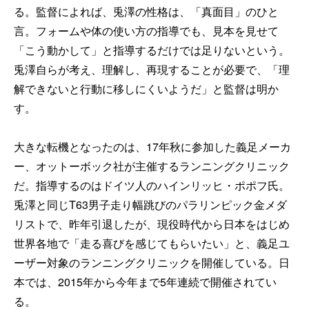
る。監督によれば、兎澤の性格は、「真面目」のひと
言。フォームや体の使い方の指導でも、見本を見せて
「こう動かして」と指導するだけでは足りないという。
兎澤自らが考え、理解し、再現することが必要で、「理
解できないと行動に移しにくいようだ」と監督は明か
す。
大きな転機となったのは、17年秋に参加した義足メーカ
ー、オットーボック社が主催するランニングクリニック
だ。指導するのはドイツ人のハインリッヒ・ポポフ氏。
兎澤と同じT63男子走り幅跳びのパラリンピック金メダ
リストで、昨年引退したが、現役時代から日本をはじめ
世界各地で「走る喜びを感じてもらいたい」と、義足ユ
ーザー対象のランニングクリニックを開催している。日
本では、2015年から今年まで5年連続で開催されてい
る。