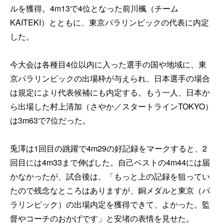
ルを獲得。4m13で4位となった前川楓（チーム
KAITEKI）とともに、東京パラリンピックの代表に内定
した。
今大会は各種目4位以内に入った選手の国や地域に、東
京パラリンピックの出場枠が与えられ、日本選手の場合
は規定により代表候補にも内定する。もう一人、日本か
ら出場した村上清加（さやか／スタートラインTOKYO）
は3m63で7位だった。
兎澤は1回目の跳躍で4m29の好記録をマークすると、2
回目には4m33まで伸ばした。自己ベストの4m44には届
かなかったが、試合後は、「もっと上の記録を狙ってい
たので残念なところはありますが、銅メダルと東京（パ
ラリンピック）の出場内定を獲得できて、よかった。監
督やコーチのおかげです」と安堵の表情を見せた。