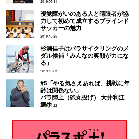
2019.09.11
視覚障がいのある人と晴眼者が協
力して初めて成立するブラインド
サッカーの魅力
2019.10.25
杉浦佳子はパラサイクリングのメ
ダル候補「みんなの笑顔が力にな
る」
2019.10.03
#5「やる気さえあれば、挑戦に年
齢は関係ない」
パラ陸上（砲丸投げ） 大井利江
選手
2019.04.22