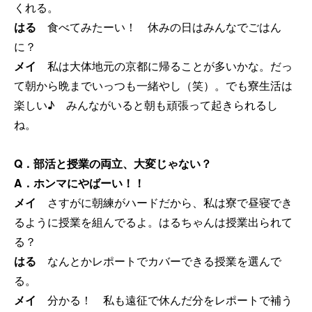
くれる。
はる
食べてみたーい！ 休みの日はみんなでごはん
に？
メイ
私は大体地元の京都に帰ることが多いかな。だっ
て朝から晩までいっつも一緒やし（笑）。でも寮生活は
楽しい♪ みんながいると朝も頑張って起きられるし
ね。
Q．部活と授業の両立、大変じゃない？
A．ホンマにやばーい！！
メイ
さすがに朝練がハードだから、私は寮で昼寝でき
るように授業を組んでるよ。はるちゃんは授業出られて
る？
はる
なんとかレポートでカバーできる授業を選んで
る。
メイ
分かる！ 私も遠征で休んだ分をレポートで補う