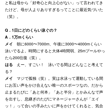
と私は母から「好奇心と向上心がない」って言われてき
たけど、母が人よりありすぎるってことに最近気づいた
（笑）。
Q．1日にどのくらい泳ぐの？
A．1万mくらい
メイ
朝に6000〜7000m、午後に3000〜4000mくらい
泳いでるよ。時間にすると大体4時間弱、25mプールやっ
たら200往復（笑）。
はる
えー、すごい！ 泳いでる間はどんなこと考えて
る？
メイ
マジで孤独（笑）。実は水泳って運動している間
にお互い声をかけ合えない唯一のスポーツなの。だから
止まるたびに「あと何本」「あと半分」とかみんなで声
を出すし、息継ぎのたびにマネージャーさんが「エイ
ッ！」って合いの手みたいに声をかけてくれると、気合