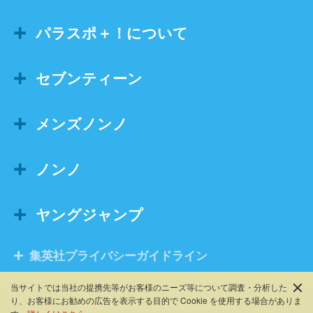
パラスポ＋！について
セブンティーン
メンズノンノ
ノンノ
ヤングジャンプ
集英社プライバシーガイドライン
当サイトでは当社の提携先等がお客様のニーズ等について調査・分析した
り、お客様にお勧めの広告を表⽰する⽬的で Cookie を使⽤する場合がありま
©SHUEISHA, ALL RIGHTS RESERVED.