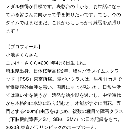
メダル獲得が目標です。表彰台の上から、お世話になっ
ている皆さんに向かって手を振りたいです。でも、今の
タイムではまだまだ。これからもしっかり練習を頑張り
ます！
【プロフィール】
小池さくらさん
こいけ・さくら●2001年4月3日生まれ。
埼玉県出身。日体桜華高校2年、峰村パラスイムスクワ
ッド（PSS）東京所属。障がいクラスは、生後11カ月で
脊髄硬膜外血腫を患い、両脚にマヒが残った。日常生活
では車いすを使うが、活発な幼少期を過ごし、中学時代
から本格的に水泳に取り組むと、才能がすぐに開花。専
門とする400m自由形をはじめ、複数の種目で障害クラス
（下肢機能障害／S7、SB6、SM7）の日本記録をもつ。
2020年東京パラリンピックのホープの一人。