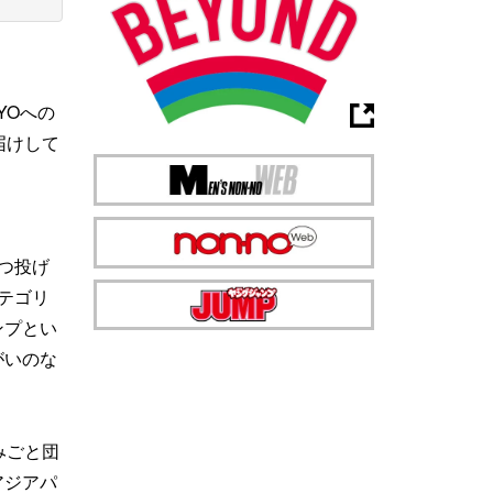
YOへの
届けして
つ投げ
テゴリ
ンプとい
がいのな
みごと団
アジアパ