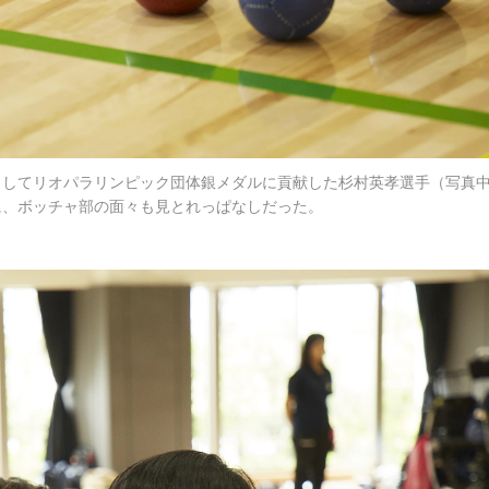
としてリオパラリンピック団体銀メダルに貢献した杉村英孝選手（写真
に、ボッチャ部の面々も見とれっぱなしだった。