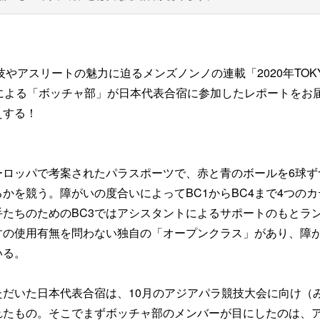
技やアスリートの魅力に迫るメンズノンノの連載「2020年TOK
による「ボッチャ部」が日本代表合宿に参加したレポートをお
えする！
ーロッパで考案されたパラスポーツで、赤と青のボールを6球ず
かを競う。障がいの度合いによってBC1からBC4まで4つのカ
たちのためのBC3ではアシスタントによるサポートのもとラ
すの使用有無を問わない独自の「オープンクラス」があり、障
いる。
だいた日本代表合宿は、10月のアジアパラ競技大会に向け（
れたもの。そこでまずボッチャ部のメンバーが目にしたのは、