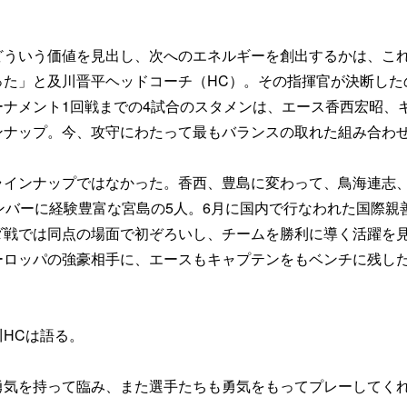
どういう価値を見出し、次へのエネルギーを創出するかは、こ
った」と及川晋平ヘッドコーチ（HC）。その指揮官が決断した
ナメント1回戦までの4試合のスタメンは、エース香西宏昭、
ンナップ。今、攻守にわたって最もバランスの取れた組み合わ
ラインナップではなかった。香西、豊島に変わって、鳥海連志
ンバーに経験豊富な宮島の5人。6月に国内で行なわれた国際親
ダ戦では同点の場面で初ぞろいし、チームを勝利に導く活躍を
ーロッパの強豪相手に、エースもキャプテンをもベンチに残し
HCは語る。
勇気を持って臨み、また選手たちも勇気をもってプレーしてく