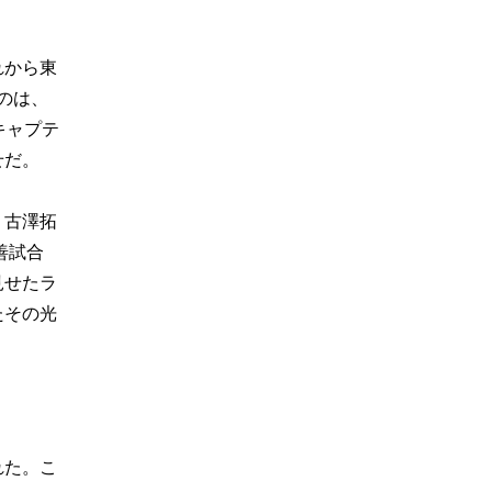
れから東
のは、
キャプテ
せだ。
、古澤拓
善試合
見せたラ
たその光
れた。こ