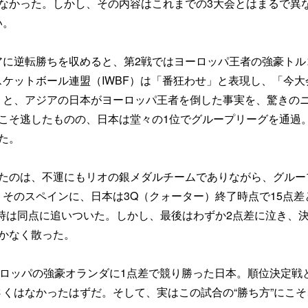
なかった。しかし、その内容はこれまでの3大会とはまるで異
い。
アに逆転勝ちを収めると、第2戦ではヨーロッパ王者の強豪トル
ケットボール連盟（IWBF）は「番狂わせ」と表現し、「今大
」と、アジアの日本がヨーロッパ王者を倒した事実を、驚きの
こそ逃したものの、日本は堂々の1位でグループリーグを通過
た。
ったのは、不運にもリオの銀メダルチームでありながら、グルー
そのスペインに、日本は3Q（クォーター）終了時点で15点差
時は同点に追いついた。しかし、最後はわずか2点差に泣き、
かなく散った。
ーロッパの強豪オランダに1点差で競り勝った日本。順位決定戦
くはなかったはずだ。そして、実はこの試合の“勝ち方”にこそ