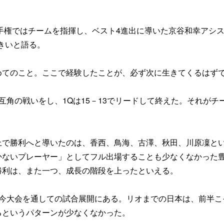
選手権ではチームを指揮し、ベスト4進出に導いた京谷和幸アシ
きいと語る。
めてのこと。ここで経験したことが、必ず次に生きてくるはず
互角の戦いをし、1Qは15－13でリードして終えた。それがチ
上で勝利へと導いたのは、香西、鳥海、古澤、秋田、川原凜と
かないプレーヤー」としてフル出場することも少なくなかった
勝利は、また一つ、成長の階段を上ったといえる。
、今大会を通しての試合展開にある。リオまでの日本は、前半こ
るというパターンが少なくなかった。