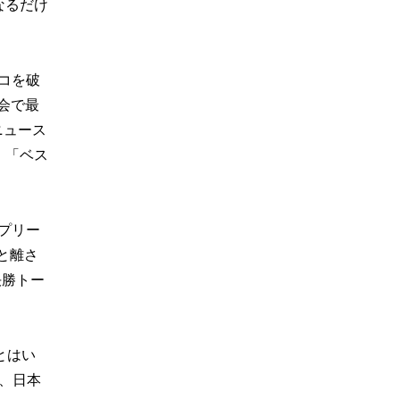
なるだけ
コを破
会で最
ニュース
。「ベス
プリー
と離さ
決勝トー
とはい
、日本