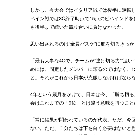
しかし、今大会ではイタリア戦では後半に逆転し
ペイン戦では3Q終了時点で15点のビハインド
も後半まで続いた競り合いに負けなかった。
思い出されるのは“全員バスケ”に舵を切るきっ
「最も大事な4Qで、チームが“逃げ切る力”“追
めには、固定したメンバーに頼るのではなく、1
と。それがこれから日本が克服しなければなら
4年という歳月をかけて、日本は今、「勝ち切
会はこれまでの「9位」とは違う意味を持つこと
「常に結果が問われているのが代表。ただ、今
ない。ただ、自分たちは下を向く必要はないと