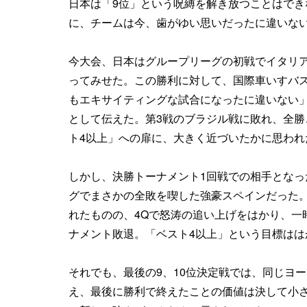
日本は「9位」という呪縛を解き放つことはでき
に、チームは今、歯がゆい思いだったに違いな
今大会、日本はグループリーグの初戦でイタリ
ってみせた。この勝利に対して、国際車いすバス
もエキサイティングな試合になったに違いない
として伝えた。第3戦のブラジル戦に敗れ、全勝
ト4以上」への扉に、大きく近づいたかに思われ
しかし、決勝トーナメント1回戦での相手とな
グでまさかの全敗を喫した強豪スペインだった。
れたものの、4Qで怒涛の追い上げをはかり、一
ナメント敗退。「ベスト4以上」という目標はは
それでも、最後の9、10位決定戦では、同じヨ
え、最後に勝利で終えたことの価値は決して小さ