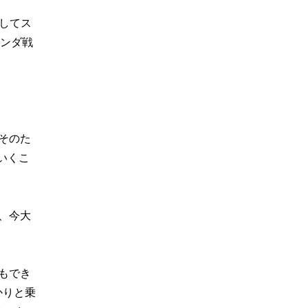
してス
ランダ戦
そのた
いくこ
、今大
もでき
かりと乗