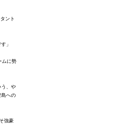
スタント
です」
ームに勢
いう、や
豊島への
そ強豪