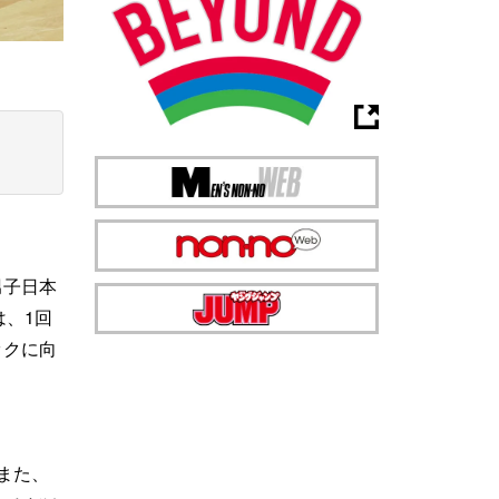
男子日本
は、1回
ックに向
また、