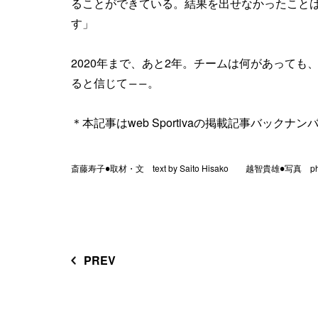
ることができている。結果を出せなかったこと
す」
2020年まで、あと2年。チームは何があっても
ると信じて――。
＊本記事はweb Sportivaの掲載記事バック
斎藤寿子●取材・文 text by Saito Hisako 越智貴雄●写真 photo 
PREV