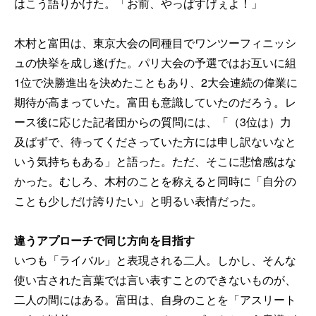
はこう語りかけた。「お前、やっぱすげぇよ！」
木村と富田は、東京大会の同種目でワンツーフィニッシ
ュの快挙を成し遂げた。パリ大会の予選ではお互いに組
1位で決勝進出を決めたこともあり、2大会連続の偉業に
期待が高まっていた。富田も意識していたのだろう。レ
ース後に応じた記者団からの質問には、「（3位は）力
及ばずで、待ってくださっていた方には申し訳ないなと
いう気持ちもある」と語った。ただ、そこに悲愴感はな
かった。むしろ、木村のことを称えると同時に「自分の
ことも少しだけ誇りたい」と明るい表情だった。
違うアプローチで同じ方向を目指す
いつも「ライバル」と表現される二人。しかし、そんな
使い古された言葉では言い表すことのできないものが、
二人の間にはある。富田は、自身のことを「アスリート