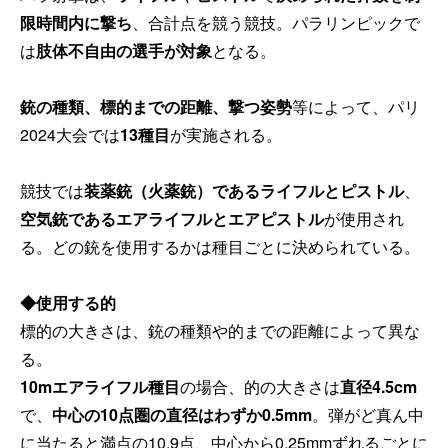
限時間内に撃ち
、合計点を競う競技。パラリンピックで
は
肢体不自由の選手が対象
となる。
銃の種類、標的までの距離、撃つ姿勢
等によって、パリ
2024大会では
13種目
が実施される。
競技では
装薬銃（火薬銃）であるライフルとピストル
、
空気銃であるエアライフルとエアピストル
が使用され
る。どの銃を使用するかは種目ごとに決められている。
◆使用する的
標的の大きさは、銃の種類や的までの距離によって異な
る。
10mエアライフル種目
の場合、的の大きさは
直径4.5cm
で、
中心の10点圏の直径はわずか0.5mm
。弾がど真ん中
に当たると満点の10.9点、中心から0.25mmずれるごとに