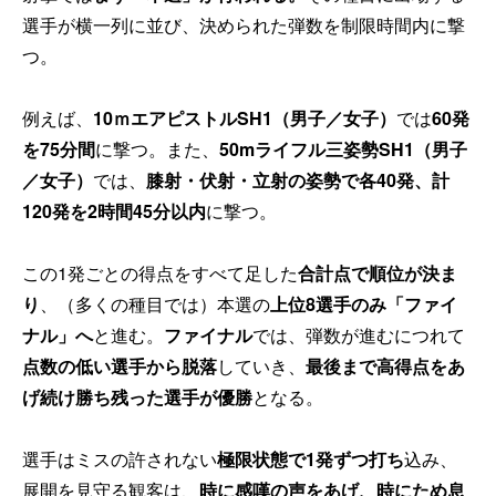
選手が横一列に並び、決められた弾数を制限時間内に撃
つ。
例えば、
10ｍエアピストルSH1（男子／女子）
では
60発
を75分間
に撃つ。また、
50mライフル三姿勢SH1（男子
／女子）
では、
膝射・伏射・立射の姿勢で各40発、計
120発を2時間45分以内
に撃つ。
この1発ごとの得点をすべて足した
合計点で順位が決ま
り
、（多くの種目では）本選の
上位8選手のみ「ファイ
ナル」へ
と進む。
ファイナル
では、弾数が進むにつれて
点数の低い選手から脱落
していき、
最後まで高得点をあ
げ続け勝ち残った選手が優勝
となる。
選手はミスの許されない
極限状態で1発ずつ打ち
込み、
展開を見守る観客は、
時に感嘆の声をあげ、時にため息