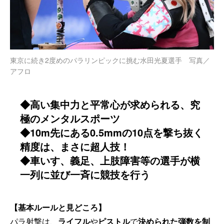
東京に続き2度めのパラリンピックに挑む水田光夏選手 写真／
アフロ
◆高い集中力と平常心が求められる、究
極のメンタルスポーツ
◆10m先にある0.5mmの10点を撃ち抜く
精度は、まさに超人技！
◆車いす、義足、上肢障害等の選手が横
一列に並び一斉に競技を行う
【基本ルールと見ど
ころ】
パラ射撃は、
ライフル
や
ピストル
で
決められた弾数を制