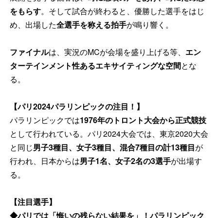
をもらす
。そして試合が終わると、優勝した選手をはじ
め、出場した
全選手を称える拍手
が鳴り響く。
ファイナル
は、実況のMCが会場を盛り上げる等、
エン
ターテインメント性あるエキサイティングな空間
とな
る。
【パリ2024パラリンピックの注目！】
パラリンピックでは
1976年のトロント大会から正式競技
として行われている。パリ2024大会では、東京2020大会
と同じ
男子3種目、女子3種目、混合7種目の計13種目
が
行われ、日本からは
男子1名、女子2名の3選手
が出場す
る。
【注目選手】
◆パリでは「悔いの残らない結果を」！パラリンピック