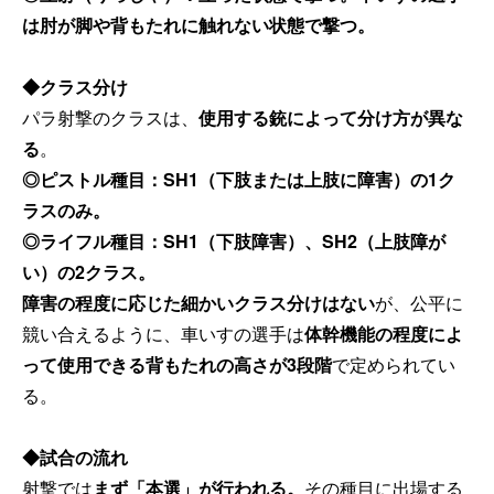
は肘が脚や背もたれに触れない状態で撃つ。
◆クラス分け
パラ射撃のクラスは、
使用する銃によって分け方が異な
る
。
◎ピストル種目：SH1（下肢または上肢に障害）の1ク
ラスのみ。
◎ライフル種目：SH1（下肢障害）、SH2（上肢障が
い）の2クラス。
障害の程度に応じた細かいクラス分けはない
が、公平に
競い合えるように、車いすの選手は
体幹機能の程度によ
って使用できる背もたれの高さが3段階
で定められてい
る。
◆試合の流れ
射撃では
まず「本選」が行われる。
その種目に出場する