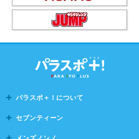
パラスポ＋！について
セブンティーン
メンズノンノ