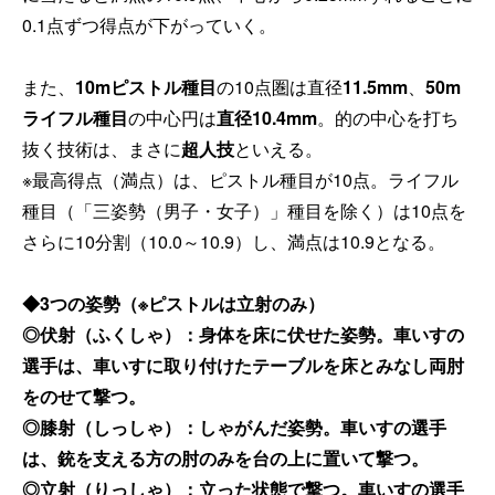
0.1点ずつ得点が下がっていく。
また、
10mピストル種目
の10点圏は直径
11.5mm
、
50m
ライフル種目
の中心円は
直径10.4mm
。的の中心を打ち
抜く技術は、まさに
超人技
といえる。
※最高得点（満点）は、ピストル種目が10点。ライフル
種目（「三姿勢（男子・女子）」種目を除く）は10点を
さらに10分割（10.0～10.9）し、満点は10.9となる。
◆3つの姿勢（※ピストルは立射のみ）
◎伏射（ふくしゃ）：身体を床に伏せた姿勢。車いすの
選手は、車いすに取り付けたテーブルを床とみなし両肘
をのせて撃つ。
◎膝射（しっしゃ）：しゃがんだ姿勢。車いすの選手
は、銃を支える方の肘のみを台の上に置いて撃つ。
◎立射（りっしゃ）：立った状態で撃つ。車いすの選手