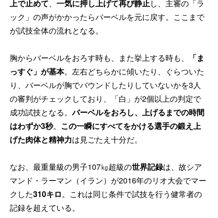
上で止めて
、
一気に押し上げて再び静止
し、主審の「ラ
ック」の声がかかったらバーベルを元に戻す。ここまで
が試技全体の流れとなる。
胸からバーベルをおろす時も、また挙上する時も、
「ま
っすぐ」が基本
。左右どちらかに傾いたり、ぐらついた
り、バーベルが胸でバウンドしたりしていないかを3人
の審判がチェックしており、「白」が2個以上の判定で
成功試技となる。
バーベルをおろし、上げるまでの時間
はわずか3秒
。
この一瞬にすべてをかける選手の鍛え上
げた肉体と精神力
は見ごたえ十分だ。
なお、最重量級の男子107㎏超級の
世界記録
は、故シア
マンド・ラーマン（イラン）が2016年のリオ大会でマー
クした
310キロ
。これは同じ条件で試技を行う健常者の
記録を超えている。