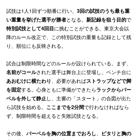
試技は1人1回ずつ順番に行い、
3回の試技のうち最も重
い重量を挙げた選手が勝者
となる。
新記録を狙う目的
で
特別試技として4回目
に挑むことができる。東京大会以
降のルール改正で、この特別試技の重量も記録として残
り、順位にも反映される。
試合は制限時間などのルールが設けられている。まず、
名前がコール
された選手は舞台上に登場し、ベンチ台に
あおむけに横たわり
、必要があれば
ストラップなどで脚
を固定
する。心身ともに準備ができたら
ラックからバー
ベルを外して静止
し、主審の「スタート」の合図が出た
ら試技を始める。
ここまでを2分間
で行わなければなら
ず、制限時間を超えると失敗試技となる。
その後、
バーベルを胸の位置までおろし
、
ピタリと胸の