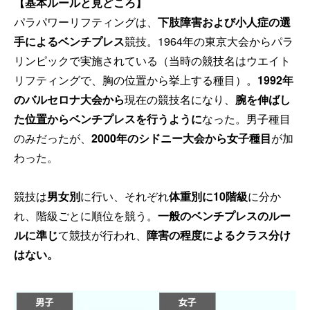
【基本ルールと見どころ】
パラパワーリフティングは、
下肢障害および小人症の選
手によるベンチプレス
競技。1964年の東京大会からパラ
リンピックで実施されている（当時の競技名はウエイト
リフティングで、胸の位置から挙上する種目）。
1992年
のバルセロナ大会から
現在の競技名になり、
腕を伸ばし
た位置からベンチプレスを行うように
なった。男子種目
のみだったが、
2000年のシドニー大会から女子種目
が加
わった。
競技は
男女別
に行い、それぞれ
体重別に10階級
に分か
れ、階級ごとに順位を競う。
一般のベンチプレスのルー
ルに準じ
て競技が行われ、
障害の程度によるクラス分け
はない。