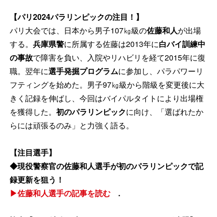
【パリ2024パラリンピックの注目！】
パリ大会では、日本から男子107㎏級の
佐藤和人
が出場
する。
兵庫県警
に所属する佐藤は2013年に
白バイ訓練中
の事故
で障害を負い、入院やリハビリを経て2015年に復
職。翌年に
選手発掘プログラム
に参加し、パラパワーリ
フティングを始めた。男子97㎏級から階級を変更後に大
きく記録を伸ばし、今回はバイパルタイトにより出場権
を獲得した。
初のパラリンピック
に向け、「選ばれたか
らには頑張るのみ」と力強く語る。
【注目選手】
◆現役警察官の佐藤和人選手が初のパラリンピックで記
録更新を狙う！
▶佐藤和人選手の記事を読む
.