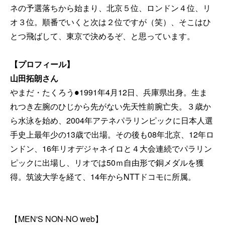
ネの予選落ちから始まり、北京５位、ロンドン４位、リ
オ３位。順番でいくと次は２位ですが（笑）、そこはひ
とつ飛ばして、東京で決めるぞ、と思っています。
【プロフィール】
山田拓朗さん
やまだ・たくろう●1991年4月12日、兵庫県出身。生ま
れつき左腕のひじから先がない先天性前腕亡失。３歳か
ら水泳を始め、2004年アテネパラリンピックに日本人選
手史上最年少の13歳で出場。その後も08年北京、12年ロ
ンドン、16年リオデジャネイロと４大会連続でパラリン
ピックに出場し、リオでは50ｍ自由形で銅メダルを獲
得。筑波大学を経て、14年からNTTドコモに所属。
【MEN'S NON-NO web】