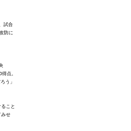
、試合
攻防に
央
0得点。
だろう」
けること
てみせ