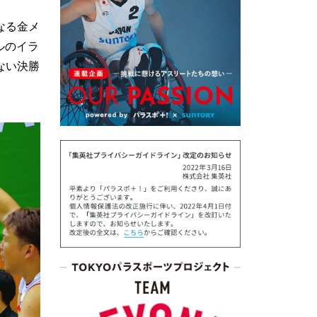
なる金メ
ルのイラ
ない決勝