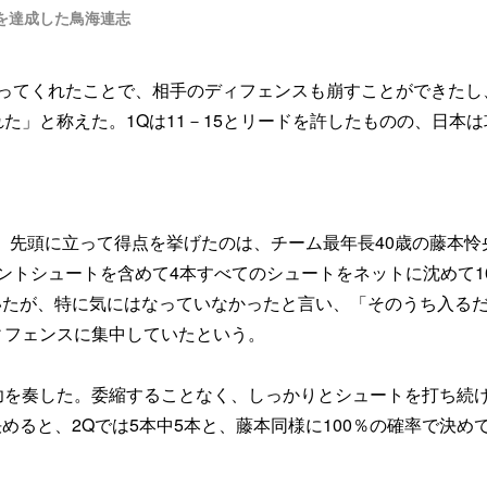
ルを達成した鳥海連志
取ってくれたことで、相手のディフェンスも崩すことができたし
た」と称えた。1Qは11－15とリードを許したものの、日本は
。
！
。先頭に立って得点を挙げたのは、チーム最年長40歳の藤本怜
イントシュートを含めて4本すべてのシュートをネットに沈めて1
いたが、特に気にはなっていなかったと言い、「そのうち入る
ィフェンスに集中していたという。
功を奏した。委縮することなく、しっかりとシュートを打ち続
めると、2Qでは5本中5本と、藤本同様に100％の確率で決め