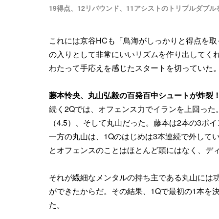
19得点、12リバウンド、11アシストのトリプルダブ
これには京谷HCも「鳥海がしっかりと得点を
の入りとして非常にいいリズムを作り出してくれ
わたって手応えを感じたスタートを切っていた
藤本怜央、丸山弘毅の百発百中シュートが炸裂
続く2Qでは、オフェンス力でイランを上回った
（4.5）、そして丸山だった。藤本は2本の3ポ
一方の丸山は、1Qのはじめは3本連続で外して
とオフェンスのことはほとんど頭にはなく、デ
それが繊細なメンタルの持ち主である丸山には
ができたからだ。その結果、1Qで最初の1本を決
た。