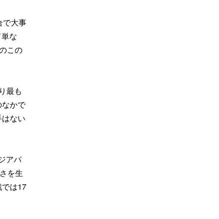
合で大事
て単な
のこの
り最も
のなかで
手はない
アジアパ
長さを生
では17