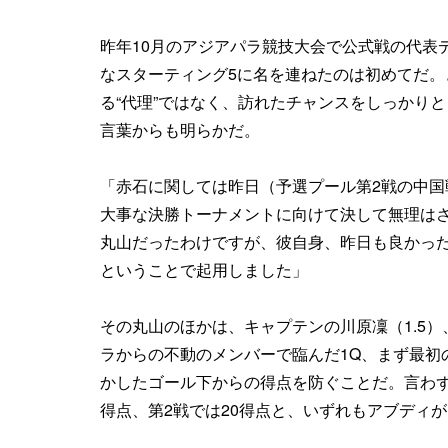
昨年10月のアジアパラ競技大会で公式戦の代表
なスターティング5に名を連ねたのは初めてだ。
る“代理”ではなく、訪れたチャンスをしっかり
言葉からも明らかだ。
「赤石に関しては昨日（予選プール第2戦の中
大事な決勝トーナメントに向けて決して無理は
丸山だったわけですが、彼自身、昨日も良かっ
ということで起用しました」
その丸山のほかは、キャプテンの川原凜（1.5）、
ラからの不動のメンバーで臨んだ1Q、まず最初
かしたゴール下からの得点を防ぐことだ。言わず
得点、第2戦では20得点と、いずれもアブディ