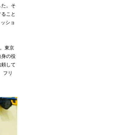
した。そ
すること
ミッショ
だ。東京
自身の役
信頼して
、フリ