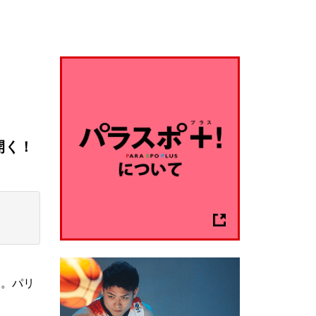
開く！
幕。パリ