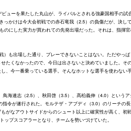
デビューを果たした丸山が、ライバルとされる強豪国相手の試
きっかけは今大会初戦での赤石竜我（2.5）の負傷だが、決し
とものにした実力が買われての先発出場だった。それは、指揮官
国戦）も出場した通り、プレーできないことはない。ただやっぱ
させたくなかったので、今日は出さないと決めていました。そ
たし、今一番乗っている選手。そんなホットな選手を使わない
鳥海連志（2.5）、秋田啓（3.5）、髙柗義伸（4.0）という
の指令が遂行された。モルテザ・アブディ（3.0）のリーチの
もがなアウトサイドからのシュート以上に確実性が高く、初戦
がトップスコアラーとなり、チームを勢いづけていた。