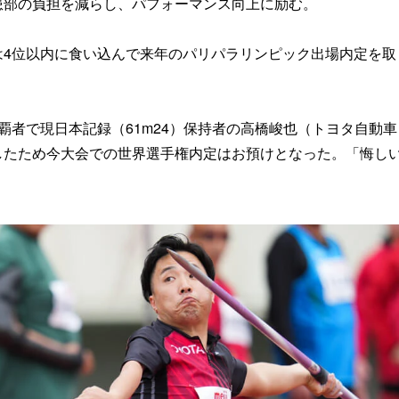
患部の負担を減らし、パフォーマンス向上に励む。
は4位以内に食い込んで来年のパリパラリンピック出場内定を取
覇者で現日本記録（61m24）保持者の高橋峻也（トヨタ自動
したため今大会での世界選手権内定はお預けとなった。「悔し