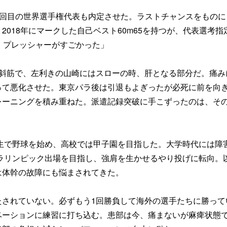
身3回目の世界選手権代表も内定させた。ラストチャンスをものに
018年にマークした自己ベスト60m65を持つが、代表選考指
、プレッシャーがすごかった」
腹斜筋で、左利きの山崎にはスローの時、肝となる部分だ。痛み
って悪化させた。東京パラ後は引退もよぎったが必死に前を向
レーニングを積み重ねた。派遣記録突破に手こずったのは、そ
学生で野球を始め、高校では甲子園を目指した。大学時代には障
パラリンピック出場を目指し、強肩を生かせるやり投げに転向。
は体幹の故障にも悩まされてきた。
たされていない。必ずもう1回勝負して海外の選手たちに勝って
ベーションに練習に打ち込む。患部は今、痛まないが麻痺状態