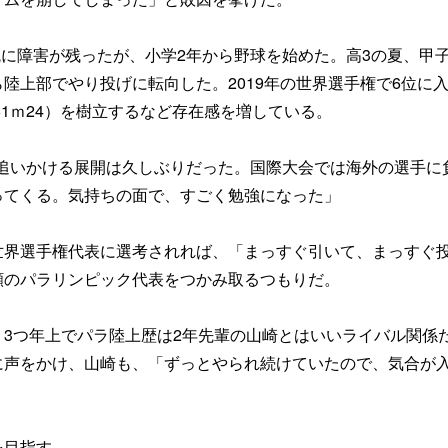
腕に障害が残ったが、小学2年から野球を始めた。高3の夏、甲
陸上部でやり投げに転向した。2019年の世界選手権で6位に
61ｍ24）を樹立するなど存在感を増している。
追いかける展開は久しぶりだった。国際大会では海外の選手に
ってくる。気持ちの面で、すごく勉強になった」
世界選手権代表に選考されれば、「まっすぐ引いて、まっすぐ
願のパラリンピック代表をつかみ取るつもりだ。
3つ年上でパラ陸上歴は2年先輩の山崎とはいいライバル関係
に声をかけ、山崎も、「ずっとやられ続けていたので、気合が
を目指す。