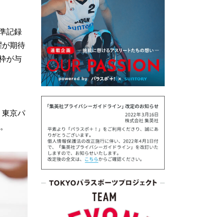
準記録
躍が期待
枠が与
、東京パ
た。