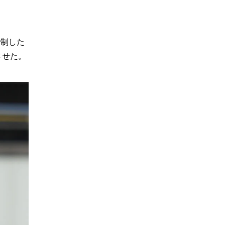
で制した
させた。