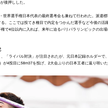
客が後押しした。
上・世界選手権日本代表の最終選考会も兼ねて行われた。派遣標
する。ここでは投てき種目で内定をつかんだ選手など今後の活
手権で4位以内に入れば、来年に迫るパリパラリンピックの出場
配
多く、「ライバル対決」が注目されたが、元日本記録ホルダーで
が4投目に58m37を投げ、2大会ぶりの日本王者に返り咲い