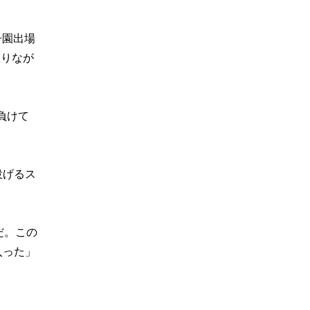
子園出場
入りなが
負けて
投げるス
だ。この
入った」