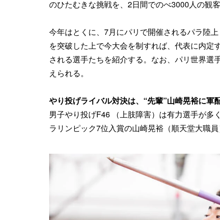
のひたむきな挑戦を、2日間でのべ3000人の観
今年はとくに、7月にパリで開催されるパラ陸
を突破した上で今大会を制すれば、代表に内定
される選手たちを紹介する。なお、パリ世界選
えられる。
やり投げライバル対決は、“先輩”山崎晃裕に軍
男子やり投げF46 （上肢障害）は有力選手が
ラリンピック7位入賞の山崎晃裕（順天堂大職員）