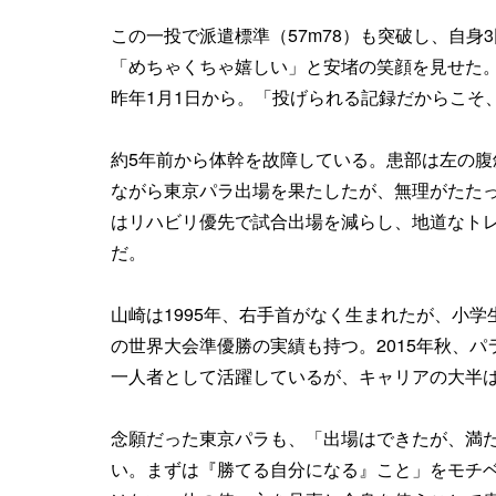
この一投で派遣標準（57m78）も突破し、自
「めちゃくちゃ嬉しい」と安堵の笑顔を見せた。2
昨年1月1日から。「投げられる記録だからこそ
約5年前から体幹を故障している。患部は左の
ながら東京パラ出場を果たしたが、無理がたた
はリハビリ優先で試合出場を減らし、地道なト
だ。
山崎は1995年、右手首がなく生まれたが、小
の世界大会準優勝の実績も持つ。2015年秋、
一人者として活躍しているが、キャリアの大半
念願だった東京パラも、「出場はできたが、満
い。まずは『勝てる自分になる』こと」をモチ