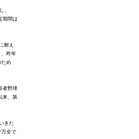
し、
定期間は
に耐え
き、昨年
のため
害者野球
以来、第
いきた
で万全で