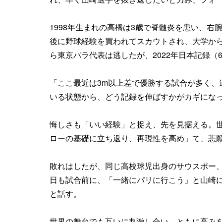
1998年生まれの高橋は3歳で脊髄炎を患い、右
後に野球経験を買われてスカウトされ、大学から
ら東京パラ代表は逃したが、2022年日本記録（
「ここ最近は3m以上差で優勝する試合が多く、
いる状態から、どう記録を伸ばすかがカギにな
悔しさも「いい経験」と捉え、先を見据える。
ローの基礎に立ち返り、再現性を高め」て、悲
敗れはしたが、同じ高校球児出身のサウスポー、
日も試合前に、「一緒にパリに行こう」と山崎
と話す。
世界の舞台でも互いに刺激し合い、ともに高み