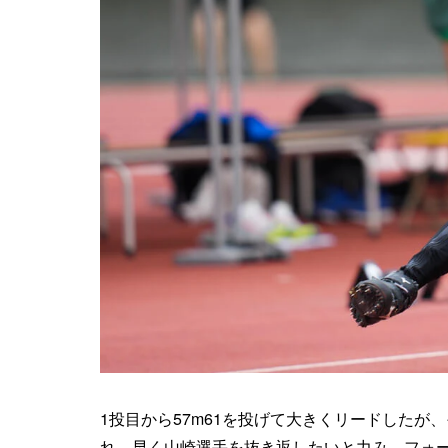
1投目から57m61を投げて大きくリードした
れ、早く山崎選手を抜き返したいと力み、フォ