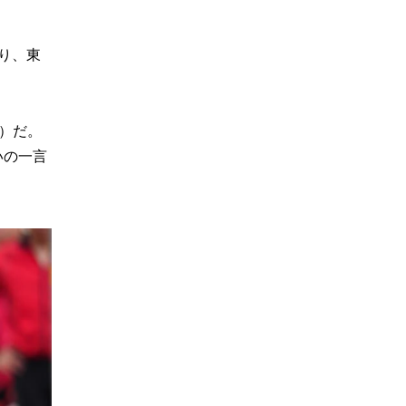
り、東
車）だ。
いの一言