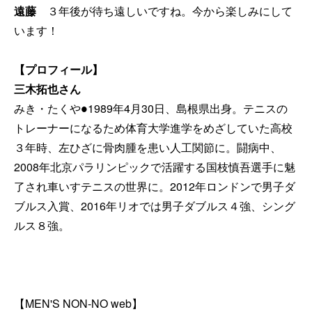
遠藤
３年後が待ち遠しいですね。今から楽しみにして
います！
【プロフィール】
三木拓也さん
みき・たくや●1989年4月30日、島根県出身。テニスの
トレーナーになるため体育大学進学をめざしていた高校
３年時、左ひざに骨肉腫を患い人工関節に。闘病中、
2008年北京パラリンピックで活躍する国枝慎吾選手に魅
了され車いすテニスの世界に。2012年ロンドンで男子ダ
ブルス入賞、2016年リオでは男子ダブルス４強、シング
ルス８強。
【MEN'S NON-NO web】