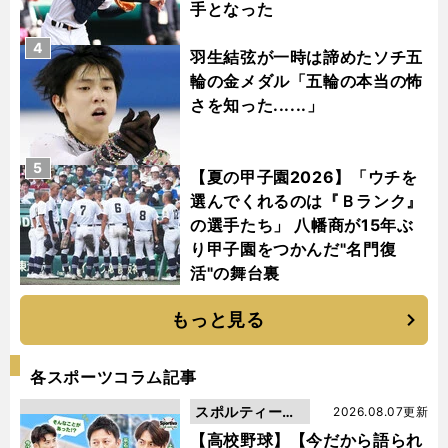
手となった
4
羽生結弦が一時は諦めたソチ五
輪の金メダル「五輪の本当の怖
さを知った......」
5
【夏の甲子園2026】「ウチを
選んでくれるのは『Ｂランク』
の選手たち」 八幡商が15年ぶ
り甲子園をつかんだ"名門復
活"の舞台裏
もっと見る
各スポーツコラム記事
スポルティーバ
2026.08.07更新
動画
【高校野球】【今だから語られ