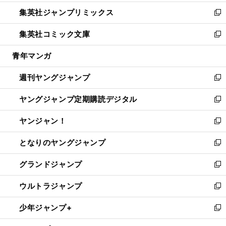
開
ウ
ン
ウ
し
集英社ジャンプリミックス
く
で
ド
ィ
い
新
開
ウ
ン
ウ
し
集英社コミック文庫
く
で
ド
ィ
い
新
開
ウ
ン
ウ
し
青年マンガ
く
で
ド
ィ
い
開
ウ
ン
ウ
週刊ヤングジャンプ
く
で
ド
ィ
新
開
ウ
ン
し
ヤングジャンプ定期購読デジタル
く
で
ド
い
新
開
ウ
ウ
し
ヤンジャン！
く
で
ィ
い
新
開
ン
ウ
し
となりのヤングジャンプ
く
ド
ィ
い
新
ウ
ン
ウ
し
グランドジャンプ
で
ド
ィ
い
新
開
ウ
ン
ウ
し
ウルトラジャンプ
く
で
ド
ィ
い
新
開
ウ
ン
ウ
し
少年ジャンプ+
く
で
ド
ィ
い
新
開
ウ
ン
ウ
し