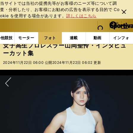
当サイトでは当社の提携先等がお客様のニーズ等について調
査・分析したり、お客様にお勧めの広告を表⽰する⽬的で Co
閉じ
okie を使⽤する場合があります。
詳しくはこちら
る
マイペ
web Sportiva (webスポルティーバ)
検索
メニュ
we
ー
フォトギャラリー
女子高生プロレスラー山岡聖怜・イ
b
ジ
の他競技
モーター
フォト
連載
動画
インフォ
ス
女子高生プロレスラー山岡聖怜・インタビュ
ポ
ーカット集
ル
テ
2024年11月22日 06:00 公開
2024年11月22日 06:02 更新
ィ
ー
バ
次へ