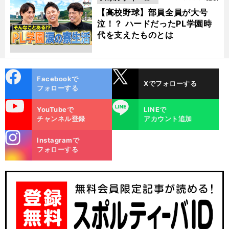
動画
【高校野球】部員全員が大号
泣！？ ハードだったPL学園時
代を支えたものとは
cebo
X
Facebookで
Xでフォローする
ok
フォローする
uTube
LINE
YouTubeで
LINEで
チャンネル登録
アカウント追加
stagra
Instagramで
m
フォローする