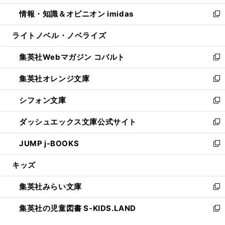
開
ウ
ン
ウ
し
情報・知識＆オピニオン imidas
く
で
ド
ィ
い
新
開
ウ
ン
ウ
し
ライトノベル・ノベライズ
く
で
ド
ィ
い
開
ウ
ン
ウ
集英社Webマガジン コバルト
く
で
ド
ィ
新
開
ウ
ン
し
集英社オレンジ文庫
く
で
ド
い
新
開
ウ
ウ
し
シフォン文庫
く
で
ィ
い
新
開
ン
ウ
し
ダッシュエックス文庫公式サイト
く
ド
ィ
い
新
ウ
ン
ウ
し
JUMP j-BOOKS
で
ド
ィ
い
新
開
ウ
ン
ウ
し
キッズ
く
で
ド
ィ
い
開
ウ
ン
ウ
集英社みらい文庫
く
で
ド
ィ
新
開
ウ
ン
し
集英社の児童図書 S-KIDS.LAND
く
で
ド
い
新
開
ウ
ウ
し