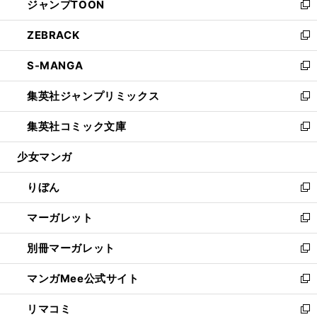
ジャンプTOON
く
で
ド
ィ
い
新
開
ウ
ン
ウ
し
ZEBRACK
く
で
ド
ィ
い
新
開
ウ
ン
ウ
し
S-MANGA
く
で
ド
ィ
い
新
開
ウ
ン
ウ
し
集英社ジャンプリミックス
く
で
ド
ィ
い
新
開
ウ
ン
ウ
し
集英社コミック文庫
く
で
ド
ィ
い
新
開
ウ
ン
ウ
し
少女マンガ
く
で
ド
ィ
い
開
ウ
ン
ウ
りぼん
く
で
ド
ィ
新
開
ウ
ン
し
マーガレット
く
で
ド
い
新
開
ウ
ウ
し
別冊マーガレット
く
で
ィ
い
新
開
ン
ウ
し
マンガMee公式サイト
く
ド
ィ
い
新
ウ
ン
ウ
し
リマコミ
で
ド
ィ
い
新