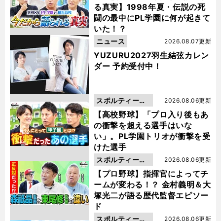
る真実】1998年夏・伝説の死
闘の最中にPL学園に何が起きて
いた！？
ニュース
2026.08.07更新
YUZURU2027羽生結弦カレン
ダー 予約受付中！
スポルティーバ
2026.08.06更新
動画
【高校野球】「プロ入り後もあ
の衝撃を超える選手はいな
い」。PL学園トリオが衝撃を受
けた選手
スポルティーバ
2026.08.06更新
動画
【プロ野球】指揮官によってチ
ームが変わる！？ 金村義明＆大
塚光二が語る歴代監督エピソー
ド
スポルティーバ
2026.08.06更新