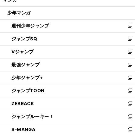
ド
閉
ウ
じ
少年マンガ
で
る
開
週刊少年ジャンプ
く
新
し
ジャンプSQ
い
新
ウ
し
Vジャンプ
ィ
い
新
ン
ウ
し
最強ジャンプ
ド
ィ
い
新
ウ
ン
ウ
し
少年ジャンプ+
で
ド
ィ
い
新
開
ウ
ン
ウ
し
ジャンプTOON
く
で
ド
ィ
い
新
開
ウ
ン
ウ
し
ZEBRACK
く
で
ド
ィ
い
新
開
ウ
ン
ウ
し
ジャンプルーキー！
く
で
ド
ィ
い
新
開
ウ
ン
ウ
し
S-MANGA
く
で
ド
ィ
い
新