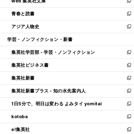
web 集英社文庫
ド
ィ
い
新
ウ
ン
ウ
し
青春と読書
で
ド
ィ
い
新
開
ウ
ン
ウ
し
アジア人物史
く
で
ド
ィ
い
新
開
ウ
ン
ウ
し
学芸・ノンフィクション・新書
く
で
ド
ィ
い
開
ウ
ン
ウ
集英社学芸部 - 学芸・ノンフィクション
く
で
ド
ィ
新
開
ウ
ン
し
集英社ビジネス書
く
で
ド
い
新
開
ウ
ウ
し
集英社新書
く
で
ィ
い
新
開
ン
ウ
し
集英社新書プラス - 知の水先案内人
く
ド
ィ
い
新
ウ
ン
ウ
し
1日5分で、明日は変わる よみタイ yomitai
で
ド
ィ
い
新
開
ウ
ン
ウ
し
kotoba
く
で
ド
ィ
い
新
開
ウ
ン
ウ
し
e!集英社
く
で
ド
ィ
い
新