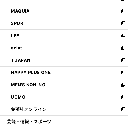
ン
ウ
し
MAQUIA
ド
ィ
い
新
ウ
ン
ウ
し
SPUR
で
ド
ィ
い
新
開
ウ
ン
ウ
し
LEE
く
で
ド
ィ
い
新
開
ウ
ン
ウ
し
eclat
く
で
ド
ィ
い
新
開
ウ
ン
ウ
し
T JAPAN
く
で
ド
ィ
い
新
開
ウ
ン
ウ
し
HAPPY PLUS ONE
く
で
ド
ィ
い
新
開
ウ
ン
ウ
し
MEN'S NON-NO
く
で
ド
ィ
い
新
開
ウ
ン
ウ
し
UOMO
く
で
ド
ィ
い
新
開
ウ
ン
ウ
し
集英社オンライン
く
で
ド
ィ
い
新
開
ウ
ン
ウ
し
芸能・情報・スポーツ
く
で
ド
ィ
い
開
ウ