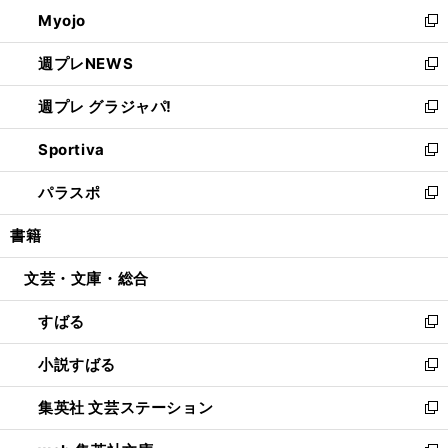
ン
ウ
Myojo
く
で
ド
ィ
新
開
ウ
ン
し
週プレNEWS
く
で
ド
い
新
開
ウ
ウ
し
週プレ グラジャパ!
く
で
ィ
い
新
開
ン
ウ
し
Sportiva
く
ド
ィ
い
新
ウ
ン
ウ
し
パラスポ
で
ド
ィ
い
新
開
ウ
ン
ウ
し
書籍
く
で
ド
ィ
い
開
ウ
ン
ウ
文芸・文庫・総合
く
で
ド
ィ
開
ウ
ン
すばる
く
で
ド
新
開
ウ
し
小説すばる
く
で
い
新
開
ウ
し
集英社 文芸ステーション
く
ィ
い
新
ン
ウ
し