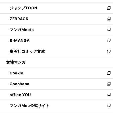
開
ウ
ン
ウ
し
ジャンプTOON
く
で
ド
ィ
い
新
開
ウ
ン
ウ
し
ZEBRACK
く
で
ド
ィ
い
新
開
ウ
ン
ウ
し
マンガMeets
く
で
ド
ィ
い
新
開
ウ
ン
ウ
し
S-MANGA
く
で
ド
ィ
い
新
開
ウ
ン
ウ
し
集英社コミック文庫
く
で
ド
ィ
い
新
開
ウ
ン
ウ
し
女性マンガ
く
で
ド
ィ
い
開
ウ
ン
ウ
Cookie
く
で
ド
ィ
新
開
ウ
ン
し
Cocohana
く
で
ド
い
新
開
ウ
ウ
し
office YOU
く
で
ィ
い
新
開
ン
ウ
し
マンガMee公式サイト
く
ド
ィ
い
新
ウ
ン
ウ
し