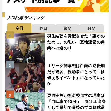
人気記事ランキング
今日
昨日
週間
月間
羽生結弦を覚醒させた「誰かの
1
ために」の思い 五輪連覇の偉
業への道のり
Ｊリーグ開幕戦は白熱の逆転劇
2
だが観客、視聴者にとって「価
値あるイベント」になっていた
か
栗原陵矢が無名校進学の理由は
3
「自転車で13分」 春江工出身
として最初で最後のプロ野球選