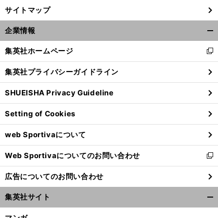
サイトマップ
企業情報
開
く/
集英社ホームページ
新
閉
し
じ
集英社プライバシーガイドライン
い
る
ウ
SHUEISHA Privacy Guideline
ィ
ン
Setting of Cookies
ド
ウ
web Sportivaについて
で
開
Web Sportivaについてのお問い合わせ
く
新
し
広告についてのお問い合わせ
い
ウ
集英社サイト
ィ
開
ン
く/
マンガ