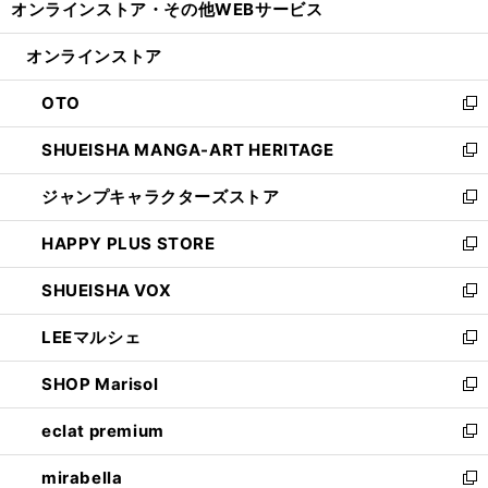
オンラインストア・
その他WEBサービス
く
で
ィ
い
開
ン
ウ
オンラインストア
く
ド
ィ
ウ
ン
OTO
で
ド
新
開
ウ
し
SHUEISHA MANGA-ART HERITAGE
く
で
い
新
開
ウ
し
ジャンプキャラクターズストア
く
ィ
い
新
ン
ウ
し
HAPPY PLUS STORE
ド
ィ
い
新
ウ
ン
ウ
し
SHUEISHA VOX
で
ド
ィ
い
新
開
ウ
ン
ウ
し
LEEマルシェ
く
で
ド
ィ
い
新
開
ウ
ン
ウ
し
SHOP Marisol
く
で
ド
ィ
い
新
開
ウ
ン
ウ
し
eclat premium
く
で
ド
ィ
い
新
開
ウ
ン
ウ
し
mirabella
く
で
ド
ィ
い
新