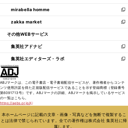
開
ウ
ン
ウ
し
mirabella homme
く
で
ド
ィ
い
新
開
ウ
ン
ウ
し
zakka market
く
で
ド
ィ
い
新
開
ウ
ン
ウ
し
その他WEBサービス
く
で
ド
ィ
い
開
ウ
ン
ウ
集英社アドナビ
く
で
ド
ィ
新
開
ウ
ン
し
集英社エディターズ・ラボ
く
で
ド
い
新
開
ウ
ウ
し
く
で
ィ
い
開
ン
ウ
ABJマークは、この電子書店・電子書籍配信サービスが、著作権者からコンテ
く
ド
ィ
ンツ使用許諾を得た正規版配信サービスであることを示す登録商標（登録番号
ウ
ン
第6091713号）です。ABJマークの詳細、ABJマークを掲示しているサービス
で
ド
の一覧はこちら。
開
ウ
https://aebs.or.jp/
新
く
で
し
い
開
本ホームページに記載の文章・画像・写真などを無断で複製するこ
ウ
く
とは法律で禁じられています。全ての著作権は株式会社 集英社に帰
ィ
属します。
ン