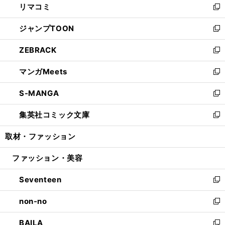
リマコミ
で
ド
ィ
い
新
開
ウ
ン
ウ
し
ジャンプTOON
く
で
ド
ィ
い
新
開
ウ
ン
ウ
し
ZEBRACK
く
で
ド
ィ
い
新
開
ウ
ン
ウ
し
マンガMeets
く
で
ド
ィ
い
新
開
ウ
ン
ウ
し
S-MANGA
く
で
ド
ィ
い
新
開
ウ
ン
ウ
し
集英社コミック文庫
く
で
ド
ィ
い
新
開
ウ
ン
ウ
し
取材・ファッション
く
で
ド
ィ
い
開
ウ
ン
ウ
ファッション・美容
く
で
ド
ィ
開
ウ
ン
Seventeen
く
で
ド
新
開
ウ
し
non-no
く
で
い
新
開
ウ
し
BAILA
く
ィ
い
新