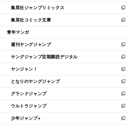
開
ウ
ン
ウ
し
集英社ジャンプリミックス
く
で
ド
ィ
い
新
開
ウ
ン
ウ
し
集英社コミック文庫
く
で
ド
ィ
い
新
開
ウ
ン
ウ
し
青年マンガ
く
で
ド
ィ
い
開
ウ
ン
ウ
週刊ヤングジャンプ
く
で
ド
ィ
新
開
ウ
ン
し
ヤングジャンプ定期購読デジタル
く
で
ド
い
新
開
ウ
ウ
し
ヤンジャン！
く
で
ィ
い
新
開
ン
ウ
し
となりのヤングジャンプ
く
ド
ィ
い
新
ウ
ン
ウ
し
グランドジャンプ
で
ド
ィ
い
新
開
ウ
ン
ウ
し
ウルトラジャンプ
く
で
ド
ィ
い
新
開
ウ
ン
ウ
し
少年ジャンプ+
く
で
ド
ィ
い
新
開
ウ
ン
ウ
し