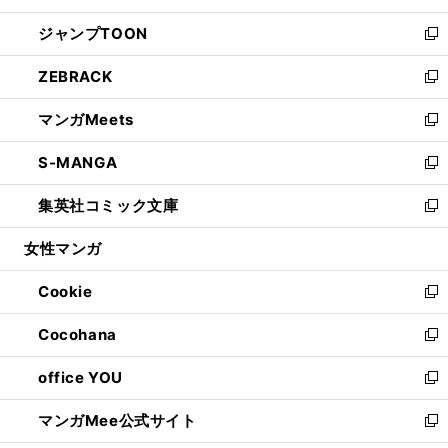
開
ウ
ン
ウ
し
ジャンプTOON
く
で
ド
ィ
い
新
開
ウ
ン
ウ
し
ZEBRACK
く
で
ド
ィ
い
新
開
ウ
ン
ウ
し
マンガMeets
く
で
ド
ィ
い
新
開
ウ
ン
ウ
し
S-MANGA
く
で
ド
ィ
い
新
開
ウ
ン
ウ
し
集英社コミック文庫
く
で
ド
ィ
い
新
開
ウ
ン
ウ
し
女性マンガ
く
で
ド
ィ
い
開
ウ
ン
ウ
Cookie
く
で
ド
ィ
新
開
ウ
ン
し
Cocohana
く
で
ド
い
新
開
ウ
ウ
し
office YOU
く
で
ィ
い
新
開
ン
ウ
し
マンガMee公式サイト
く
ド
ィ
い
新
ウ
ン
ウ
し