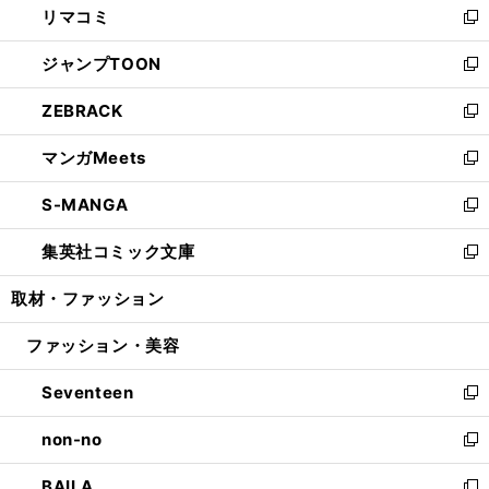
リマコミ
で
ド
ィ
い
新
開
ウ
ン
ウ
し
ジャンプTOON
く
で
ド
ィ
い
新
開
ウ
ン
ウ
し
ZEBRACK
く
で
ド
ィ
い
新
開
ウ
ン
ウ
し
マンガMeets
く
で
ド
ィ
い
新
開
ウ
ン
ウ
し
S-MANGA
く
で
ド
ィ
い
新
開
ウ
ン
ウ
し
集英社コミック文庫
く
で
ド
ィ
い
新
開
ウ
ン
ウ
し
取材・ファッション
く
で
ド
ィ
い
開
ウ
ン
ウ
ファッション・美容
く
で
ド
ィ
開
ウ
ン
Seventeen
く
で
ド
新
開
ウ
し
non-no
く
で
い
新
開
ウ
し
BAILA
く
ィ