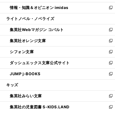
開
ウ
ン
ウ
し
情報・知識＆オピニオン imidas
く
で
ド
ィ
い
新
開
ウ
ン
ウ
し
ライトノベル・ノベライズ
く
で
ド
ィ
い
開
ウ
ン
ウ
集英社Webマガジン コバルト
く
で
ド
ィ
新
開
ウ
ン
し
集英社オレンジ文庫
く
で
ド
い
新
開
ウ
ウ
し
シフォン文庫
く
で
ィ
い
新
開
ン
ウ
し
ダッシュエックス文庫公式サイト
く
ド
ィ
い
新
ウ
ン
ウ
し
JUMP j-BOOKS
で
ド
ィ
い
新
開
ウ
ン
ウ
し
キッズ
く
で
ド
ィ
い
開
ウ
ン
ウ
集英社みらい文庫
く
で
ド
ィ
新
開
ウ
ン
し
集英社の児童図書 S-KIDS.LAND
く
で
ド
い
新
開
ウ
ウ
し