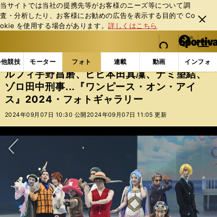
当サイトでは当社の提携先等がお客様のニーズ等について調
査・分析したり、お客様にお勧めの広告を表⽰する⽬的で Co
閉じ
okie を使⽤する場合があります。
詳しくはこちら
る
マイペ
web Sportiva (webスポルティーバ)
検索
メニュ
we
ー
フォトギャラリー
ルフィ宇野昌磨、ビビ本田真凜、ナミ
b
ジ
の他競技
モーター
フォト
連載
動画
インフォ
ス
ルフィ宇野昌磨、ビビ本田真凜、ナミ望結、
ポ
ゾロ田中刑事...『ワンピース・オン・アイ
ル
ス』2024・フォトギャラリー
テ
ィ
2024年09月07日 10:30 公開
2024年09月07日 11:05 更新
ー
バ
次へ