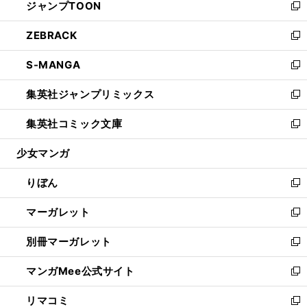
ジャンプTOON
く
で
ド
ィ
い
新
開
ウ
ン
ウ
し
ZEBRACK
く
で
ド
ィ
い
新
開
ウ
ン
ウ
し
S-MANGA
く
で
ド
ィ
い
新
開
ウ
ン
ウ
し
集英社ジャンプリミックス
く
で
ド
ィ
い
新
開
ウ
ン
ウ
し
集英社コミック文庫
く
で
ド
ィ
い
新
開
ウ
ン
ウ
し
少女マンガ
く
で
ド
ィ
い
開
ウ
ン
ウ
りぼん
く
で
ド
ィ
新
開
ウ
ン
し
マーガレット
く
で
ド
い
新
開
ウ
ウ
し
別冊マーガレット
く
で
ィ
い
新
開
ン
ウ
し
マンガMee公式サイト
く
ド
ィ
い
新
ウ
ン
ウ
し
リマコミ
で
ド
ィ
い
新