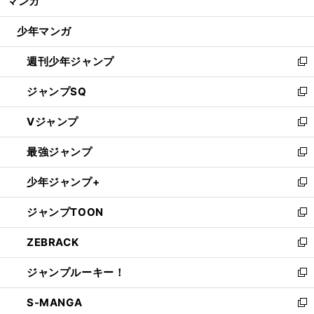
マンガ
ド
閉
ウ
じ
少年マンガ
で
る
開
週刊少年ジャンプ
く
新
し
ジャンプSQ
い
新
ウ
し
Vジャンプ
ィ
い
新
ン
ウ
し
最強ジャンプ
ド
ィ
い
新
ウ
ン
ウ
し
少年ジャンプ+
で
ド
ィ
い
新
開
ウ
ン
ウ
し
ジャンプTOON
く
で
ド
ィ
い
新
開
ウ
ン
ウ
し
ZEBRACK
く
で
ド
ィ
い
新
開
ウ
ン
ウ
し
ジャンプルーキー！
く
で
ド
ィ
い
新
開
ウ
ン
ウ
し
S-MANGA
く
で
ド
ィ
い
新