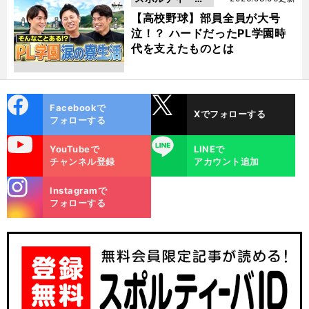
動画
【高校野球】部員全員が大号
泣！？ ハードだったPL学園時
代を支えたものとは
cebo
X
Facebookで
Xでフォローする
ok
フォローする
uTube
LINE
YouTubeで
LINEで
チャンネル登録
アカウント追加
stagra
Instagramで
m
フォローする