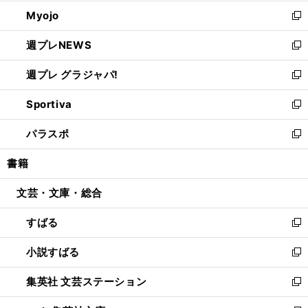
開
ウ
ン
ウ
Myojo
く
で
ド
ィ
新
開
ウ
ン
し
週プレNEWS
く
で
ド
い
新
開
ウ
ウ
し
週プレ グラジャパ!
く
で
ィ
い
新
開
ン
ウ
し
Sportiva
く
ド
ィ
い
新
ウ
ン
ウ
し
パラスポ
で
ド
ィ
い
新
開
ウ
ン
ウ
し
書籍
く
で
ド
ィ
い
開
ウ
ン
ウ
文芸・文庫・総合
く
で
ド
ィ
開
ウ
ン
すばる
く
で
ド
新
開
ウ
し
小説すばる
く
で
い
新
開
ウ
し
集英社 文芸ステーション
く
ィ
い
新
ン
ウ
し