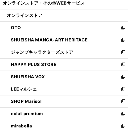
オンラインストア・
その他WEBサービス
く
で
ィ
い
開
ン
ウ
オンラインストア
く
ド
ィ
ウ
ン
OTO
で
ド
新
開
ウ
し
SHUEISHA MANGA-ART HERITAGE
く
で
い
新
開
ウ
し
ジャンプキャラクターズストア
く
ィ
い
新
ン
ウ
し
HAPPY PLUS STORE
ド
ィ
い
新
ウ
ン
ウ
し
SHUEISHA VOX
で
ド
ィ
い
新
開
ウ
ン
ウ
し
LEEマルシェ
く
で
ド
ィ
い
新
開
ウ
ン
ウ
し
SHOP Marisol
く
で
ド
ィ
い
新
開
ウ
ン
ウ
し
eclat premium
く
で
ド
ィ
い
新
開
ウ
ン
ウ
し
mirabella
く
で
ド
ィ
い
新