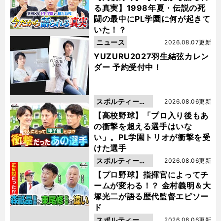
る真実】1998年夏・伝説の死
闘の最中にPL学園に何が起きて
いた！？
ニュース
2026.08.07更新
YUZURU2027羽生結弦カレン
ダー 予約受付中！
スポルティーバ
2026.08.06更新
動画
【高校野球】「プロ入り後もあ
の衝撃を超える選手はいな
い」。PL学園トリオが衝撃を受
けた選手
スポルティーバ
2026.08.06更新
動画
【プロ野球】指揮官によってチ
ームが変わる！？ 金村義明＆大
塚光二が語る歴代監督エピソー
ド
スポルティーバ
2026.08.06更新