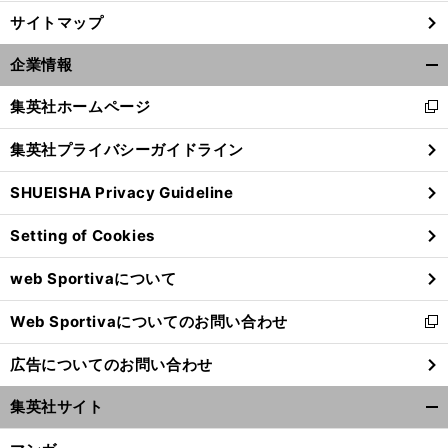
サイトマップ
企業情報
開
く/
集英社ホームページ
新
閉
し
じ
集英社プライバシーガイドライン
い
る
ウ
SHUEISHA Privacy Guideline
ィ
ン
Setting of Cookies
ド
ウ
web Sportivaについて
で
開
Web Sportivaについてのお問い合わせ
く
新
し
広告についてのお問い合わせ
い
ウ
集英社サイト
ィ
開
ン
く/