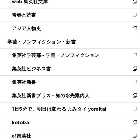
web 集英社文庫
ド
ィ
い
新
ウ
ン
ウ
し
青春と読書
で
ド
ィ
い
新
開
ウ
ン
ウ
し
アジア人物史
く
で
ド
ィ
い
新
開
ウ
ン
ウ
し
学芸・ノンフィクション・新書
く
で
ド
ィ
い
開
ウ
ン
ウ
集英社学芸部 - 学芸・ノンフィクション
く
で
ド
ィ
新
開
ウ
ン
し
集英社ビジネス書
く
で
ド
い
新
開
ウ
ウ
し
集英社新書
く
で
ィ
い
新
開
ン
ウ
し
集英社新書プラス - 知の水先案内人
く
ド
ィ
い
新
ウ
ン
ウ
し
1日5分で、明日は変わる よみタイ yomitai
で
ド
ィ
い
新
開
ウ
ン
ウ
し
kotoba
く
で
ド
ィ
い
新
開
ウ
ン
ウ
し
e!集英社
く
で
ド
ィ
い
新