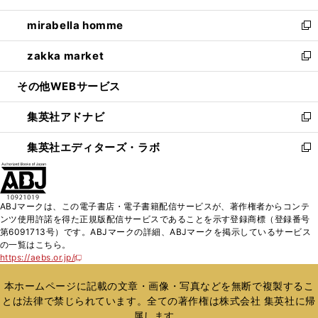
開
ウ
ン
ウ
し
mirabella homme
く
で
ド
ィ
い
新
開
ウ
ン
ウ
し
zakka market
く
で
ド
ィ
い
新
開
ウ
ン
ウ
し
その他WEBサービス
く
で
ド
ィ
い
開
ウ
ン
ウ
集英社アドナビ
く
で
ド
ィ
新
開
ウ
ン
し
集英社エディターズ・ラボ
く
で
ド
い
新
開
ウ
ウ
し
く
で
ィ
い
開
ン
ウ
ABJマークは、この電子書店・電子書籍配信サービスが、著作権者からコンテ
く
ド
ィ
ンツ使用許諾を得た正規版配信サービスであることを示す登録商標（登録番号
ウ
ン
第6091713号）です。ABJマークの詳細、ABJマークを掲示しているサービス
で
ド
の一覧はこちら。
開
ウ
https://aebs.or.jp/
新
く
で
し
い
開
本ホームページに記載の文章・画像・写真などを無断で複製するこ
ウ
く
とは法律で禁じられています。全ての著作権は株式会社 集英社に帰
ィ
属します。
ン