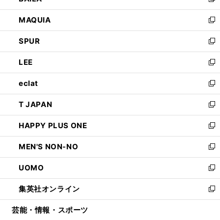
い
新
ン
ウ
し
MAQUIA
ド
ィ
い
新
ウ
ン
ウ
し
SPUR
で
ド
ィ
い
新
開
ウ
ン
ウ
し
LEE
く
で
ド
ィ
い
新
開
ウ
ン
ウ
し
eclat
く
で
ド
ィ
い
新
開
ウ
ン
ウ
し
T JAPAN
く
で
ド
ィ
い
新
開
ウ
ン
ウ
し
HAPPY PLUS ONE
く
で
ド
ィ
い
新
開
ウ
ン
ウ
し
MEN'S NON-NO
く
で
ド
ィ
い
新
開
ウ
ン
ウ
し
UOMO
く
で
ド
ィ
い
新
開
ウ
ン
ウ
し
集英社オンライン
く
で
ド
ィ
い
新
開
ウ
ン
ウ
し
芸能・情報・スポーツ
く
で
ド
ィ
い