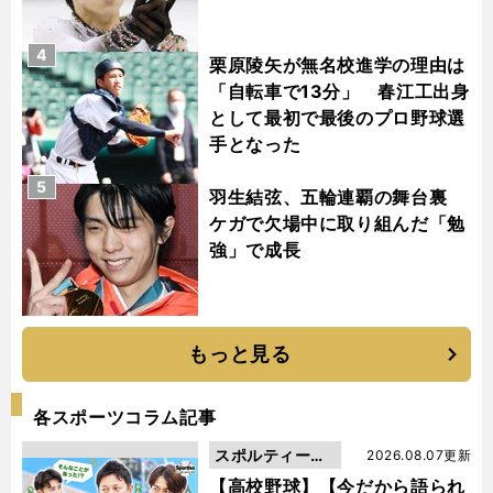
4
栗原陵矢が無名校進学の理由は
「自転車で13分」 春江工出身
として最初で最後のプロ野球選
手となった
5
羽生結弦、五輪連覇の舞台裏
ケガで欠場中に取り組んだ「勉
強」で成長
もっと見る
各スポーツコラム記事
スポルティーバ
2026.08.07更新
動画
【高校野球】【今だから語られ