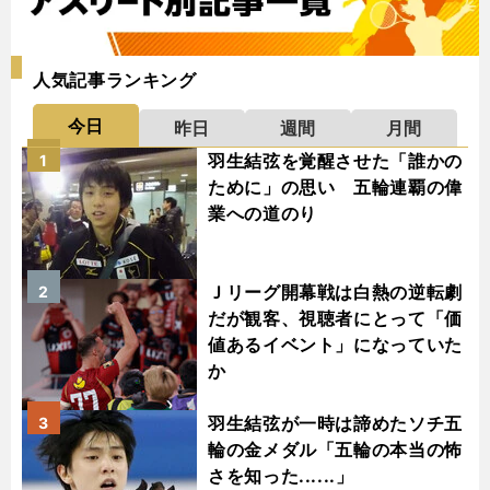
人気記事ランキング
今日
昨日
週間
月間
羽生結弦を覚醒させた「誰かの
1
ために」の思い 五輪連覇の偉
業への道のり
Ｊリーグ開幕戦は白熱の逆転劇
2
だが観客、視聴者にとって「価
値あるイベント」になっていた
か
羽生結弦が一時は諦めたソチ五
3
輪の金メダル「五輪の本当の怖
さを知った......」