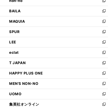
non-no
く
で
い
新
開
ウ
し
BAILA
く
ィ
い
新
ン
ウ
し
MAQUIA
ド
ィ
い
新
ウ
ン
ウ
し
SPUR
で
ド
ィ
い
新
開
ウ
ン
ウ
し
LEE
く
で
ド
ィ
い
新
開
ウ
ン
ウ
し
eclat
く
で
ド
ィ
い
新
開
ウ
ン
ウ
し
T JAPAN
く
で
ド
ィ
い
新
開
ウ
ン
ウ
し
HAPPY PLUS ONE
く
で
ド
ィ
い
新
開
ウ
ン
ウ
し
MEN'S NON-NO
く
で
ド
ィ
い
新
開
ウ
ン
ウ
し
UOMO
く
で
ド
ィ
い
新
開
ウ
ン
ウ
し
集英社オンライン
く
で
ド
ィ
い
新