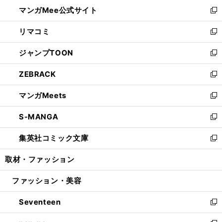
ン
ウ
し
マンガMee公式サイト
く
ド
ィ
い
新
ウ
ン
ウ
し
リマコミ
で
ド
ィ
い
新
開
ウ
ン
ウ
し
ジャンプTOON
く
で
ド
ィ
い
新
開
ウ
ン
ウ
し
ZEBRACK
く
で
ド
ィ
い
新
開
ウ
ン
ウ
し
マンガMeets
く
で
ド
ィ
い
新
開
ウ
ン
ウ
し
S-MANGA
く
で
ド
ィ
い
新
開
ウ
ン
ウ
し
集英社コミック文庫
く
で
ド
ィ
い
新
開
ウ
ン
ウ
し
取材・ファッション
く
で
ド
ィ
い
開
ウ
ン
ウ
ファッション・美容
く
で
ド
ィ
開
ウ
ン
Seventeen
く
で
ド
新
開
ウ
し