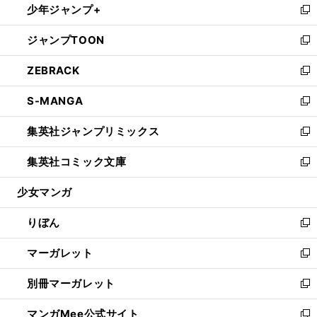
少年ジャンプ+
く
で
ド
ィ
い
新
開
ウ
ン
ウ
し
ジャンプTOON
く
で
ド
ィ
い
新
開
ウ
ン
ウ
し
ZEBRACK
く
で
ド
ィ
い
新
開
ウ
ン
ウ
し
S-MANGA
く
で
ド
ィ
い
新
開
ウ
ン
ウ
し
集英社ジャンプリミックス
く
で
ド
ィ
い
新
開
ウ
ン
ウ
し
集英社コミック文庫
く
で
ド
ィ
い
新
開
ウ
ン
ウ
し
少女マンガ
く
で
ド
ィ
い
開
ウ
ン
ウ
りぼん
く
で
ド
ィ
新
開
ウ
ン
し
マーガレット
く
で
ド
い
新
開
ウ
ウ
し
別冊マーガレット
く
で
ィ
い
新
開
ン
ウ
し
マンガMee公式サイト
く
ド
ィ
い
新