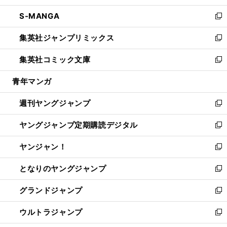
開
ウ
ン
ウ
し
S-MANGA
く
で
ド
ィ
い
新
開
ウ
ン
ウ
し
集英社ジャンプリミックス
く
で
ド
ィ
い
新
開
ウ
ン
ウ
し
集英社コミック文庫
く
で
ド
ィ
い
新
開
ウ
ン
ウ
し
青年マンガ
く
で
ド
ィ
い
開
ウ
ン
ウ
週刊ヤングジャンプ
く
で
ド
ィ
新
開
ウ
ン
し
ヤングジャンプ定期購読デジタル
く
で
ド
い
新
開
ウ
ウ
し
ヤンジャン！
く
で
ィ
い
新
開
ン
ウ
し
となりのヤングジャンプ
く
ド
ィ
い
新
ウ
ン
ウ
し
グランドジャンプ
で
ド
ィ
い
新
開
ウ
ン
ウ
し
ウルトラジャンプ
く
で
ド
ィ
い
新
開
ウ
ン
ウ
し