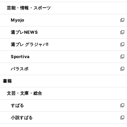
開
ウ
ン
ウ
し
芸能・情報・スポーツ
く
で
ド
ィ
い
開
ウ
ン
ウ
Myojo
く
で
ド
ィ
新
開
ウ
ン
し
週プレNEWS
く
で
ド
い
新
開
ウ
ウ
し
週プレ グラジャパ!
く
で
ィ
い
新
開
ン
ウ
し
Sportiva
く
ド
ィ
い
新
ウ
ン
ウ
し
パラスポ
で
ド
ィ
い
新
開
ウ
ン
ウ
し
書籍
く
で
ド
ィ
い
開
ウ
ン
ウ
文芸・文庫・総合
く
で
ド
ィ
開
ウ
ン
すばる
く
で
ド
新
開
ウ
し
小説すばる
く
で
い
新
開
ウ
し