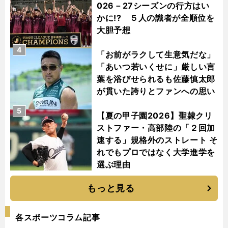
026－27シーズンの行方はい
かに!? ５人の識者が全順位を
大胆予想
4
「お前がラクして生意気だな」
「あいつ若いくせに」厳しい言
葉を浴びせられるも佐藤慎太郎
が貫いた誇りとファンへの思い
5
【夏の甲子園2026】聖隷クリ
ストファー・高部陸の「２回加
速する」規格外のストレート そ
れでもプロではなく大学進学を
選ぶ理由
もっと見る
各スポーツコラム記事