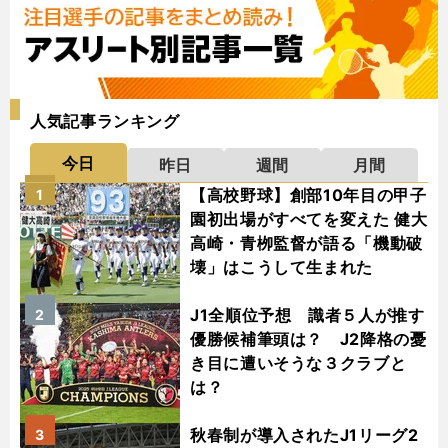
人気記事ランキング
今日
昨日
週間
月間
【高校野球】創部10年目の甲子
1
園初出場がすべてを変えた 健大
高崎・青栁監督が語る「機動破
壊」はこうして生まれた
J1全順位予想 識者５人が推す
2
優勝候補筆頭は？ J2降格の憂
き目に遭いそうな３クラブと
は？
秋春制が導入されたJ1リーグ2
3