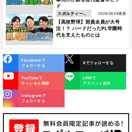
ド
スポルティーバ
2026.08.06更新
動画
【高校野球】部員全員が大号
泣！？ ハードだったPL学園時
代を支えたものとは
cebo
X
Facebookで
Xでフォローする
ok
フォローする
uTube
LINE
YouTubeで
LINEで
チャンネル登録
アカウント追加
stagra
Instagramで
m
フォローする