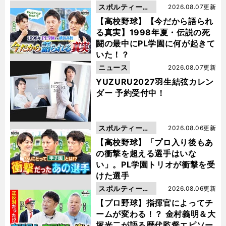
スポルティーバ
2026.08.07更新
動画
【高校野球】【今だから語られ
る真実】1998年夏・伝説の死
闘の最中にPL学園に何が起きて
いた！？
ニュース
2026.08.07更新
YUZURU2027羽生結弦カレン
ダー 予約受付中！
スポルティーバ
2026.08.06更新
動画
【高校野球】「プロ入り後もあ
の衝撃を超える選手はいな
い」。PL学園トリオが衝撃を受
けた選手
スポルティーバ
2026.08.06更新
動画
【プロ野球】指揮官によってチ
ームが変わる！？ 金村義明＆大
塚光二が語る歴代監督エピソー