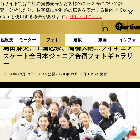
当サイトでは当社の提携先等がお客様のニーズ等について調
査・分析したり、お客様にお勧めの広告を表⽰する⽬的で Co
閉じ
okie を使⽤する場合があります。
詳しくはこちら
る
マイペ
web Sportiva (webスポルティーバ)
検索
メニュ
we
ー
フォトギャラリー
島田麻央、上薗恋奈、高橋大輔...
b
ジ
の他競技
モーター
フォト
連載
動画
インフォ
ス
島田麻央、上薗恋奈、高橋大輔...フィギュア
ポ
スケート全日本ジュニア合宿フォトギャラリ
ル
ー
テ
ィ
2024年08月18日 00:05 公開
2024年08月18日 10:33 更新
ー
バ
次へ