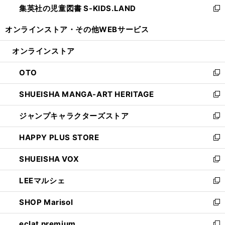
集英社の児童図書 S-KIDS.LAND
く
で
ド
い
新
開
ウ
ウ
し
オンラインストア・
その他WEBサービス
く
で
ィ
い
開
ン
ウ
オンラインストア
く
ド
ィ
ウ
ン
OTO
で
ド
新
開
ウ
し
SHUEISHA MANGA-ART HERITAGE
く
で
い
新
開
ウ
し
ジャンプキャラクターズストア
く
ィ
い
新
ン
ウ
し
HAPPY PLUS STORE
ド
ィ
い
新
ウ
ン
ウ
し
SHUEISHA VOX
で
ド
ィ
い
新
開
ウ
ン
ウ
し
LEEマルシェ
く
で
ド
ィ
い
新
開
ウ
ン
ウ
し
SHOP Marisol
く
で
ド
ィ
い
新
開
ウ
ン
ウ
し
eclat premium
く
で
ド
ィ