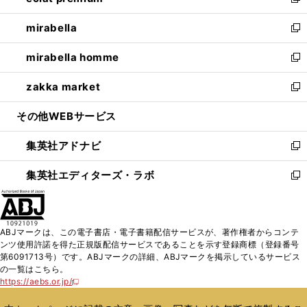
い
新
開
ウ
ン
ウ
し
mirabella
く
で
ド
ィ
い
新
開
ウ
ン
ウ
し
mirabella homme
く
で
ド
ィ
い
新
開
ウ
ン
ウ
し
zakka market
く
で
ド
ィ
い
新
開
ウ
ン
ウ
し
その他WEBサービス
く
で
ド
ィ
い
開
ウ
ン
ウ
集英社アドナビ
く
で
ド
ィ
新
開
ウ
ン
し
集英社エディターズ・ラボ
く
で
ド
い
新
開
ウ
ウ
し
く
で
ィ
い
開
ン
ウ
ABJマークは、この電子書店・電子書籍配信サービスが、著作権者からコンテ
く
ド
ィ
ンツ使用許諾を得た正規版配信サービスであることを示す登録商標（登録番号
ウ
ン
第6091713号）です。ABJマークの詳細、ABJマークを掲示しているサービス
で
ド
の一覧はこちら。
開
ウ
https://aebs.or.jp/
新
く
で
し
い