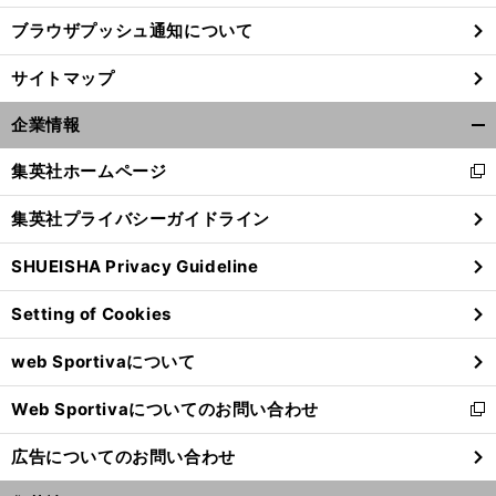
ブラウザプッシュ通知について
サイトマップ
企業情報
開
く/
集英社ホームページ
新
閉
し
じ
集英社プライバシーガイドライン
い
る
ウ
SHUEISHA Privacy Guideline
ィ
ン
Setting of Cookies
ド
ウ
web Sportivaについて
で
開
Web Sportivaについてのお問い合わせ
く
新
し
広告についてのお問い合わせ
い
ウ