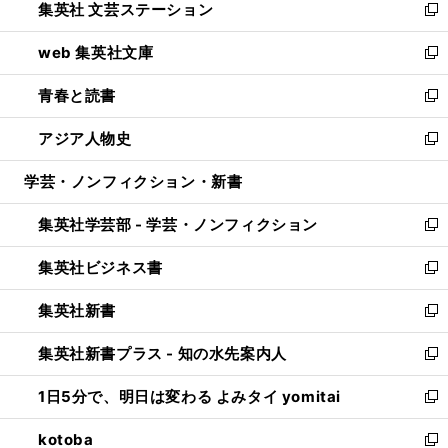
集英社 文芸ステーション
く
ィ
い
新
ン
ウ
し
web 集英社文庫
ド
ィ
い
新
ウ
ン
ウ
し
青春と読書
で
ド
ィ
い
新
開
ウ
ン
ウ
し
アジア人物史
く
で
ド
ィ
い
新
開
ウ
ン
ウ
し
学芸・ノンフィクション・新書
く
で
ド
ィ
い
開
ウ
ン
ウ
集英社学芸部 - 学芸・ノンフィクション
く
で
ド
ィ
新
開
ウ
ン
し
集英社ビジネス書
く
で
ド
い
新
開
ウ
ウ
し
集英社新書
く
で
ィ
い
新
開
ン
ウ
し
集英社新書プラス - 知の水先案内人
く
ド
ィ
い
新
ウ
ン
ウ
し
1日5分で、明日は変わる よみタイ yomitai
で
ド
ィ
い
新
開
ウ
ン
ウ
し
kotoba
く
で
ド
ィ
い
新