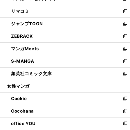
ウ
ン
ウ
し
リマコミ
で
ド
ィ
い
新
開
ウ
ン
ウ
し
ジャンプTOON
く
で
ド
ィ
い
新
開
ウ
ン
ウ
し
ZEBRACK
く
で
ド
ィ
い
新
開
ウ
ン
ウ
し
マンガMeets
く
で
ド
ィ
い
新
開
ウ
ン
ウ
し
S-MANGA
く
で
ド
ィ
い
新
開
ウ
ン
ウ
し
集英社コミック文庫
く
で
ド
ィ
い
新
開
ウ
ン
ウ
し
女性マンガ
く
で
ド
ィ
い
開
ウ
ン
ウ
Cookie
く
で
ド
ィ
新
開
ウ
ン
し
Cocohana
く
で
ド
い
新
開
ウ
ウ
し
office YOU
く
で
ィ
い
新
開