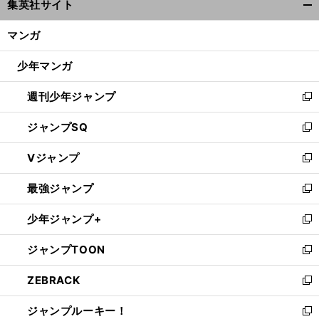
集英社サイト
ィ
開
ン
く/
マンガ
ド
閉
ウ
じ
少年マンガ
で
る
開
週刊少年ジャンプ
く
新
し
ジャンプSQ
い
新
ウ
し
Vジャンプ
ィ
い
新
ン
ウ
し
最強ジャンプ
ド
ィ
い
新
ウ
ン
ウ
し
少年ジャンプ+
で
ド
ィ
い
新
開
ウ
ン
ウ
し
ジャンプTOON
く
で
ド
ィ
い
新
開
ウ
ン
ウ
し
ZEBRACK
く
で
ド
ィ
い
新
開
ウ
ン
ウ
し
ジャンプルーキー！
く
で
ド
ィ
い
新