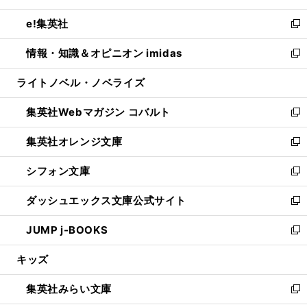
開
ウ
ン
ウ
し
e!集英社
く
で
ド
ィ
い
新
開
ウ
ン
ウ
し
情報・知識＆オピニオン imidas
く
で
ド
ィ
い
新
開
ウ
ン
ウ
し
ライトノベル・ノベライズ
く
で
ド
ィ
い
開
ウ
ン
ウ
集英社Webマガジン コバルト
く
で
ド
ィ
新
開
ウ
ン
し
集英社オレンジ文庫
く
で
ド
い
新
開
ウ
ウ
し
シフォン文庫
く
で
ィ
い
新
開
ン
ウ
し
ダッシュエックス文庫公式サイト
く
ド
ィ
い
新
ウ
ン
ウ
し
JUMP j-BOOKS
で
ド
ィ
い
新
開
ウ
ン
ウ
し
キッズ
く
で
ド
ィ
い
開
ウ
ン
ウ
集英社みらい文庫
く
で
ド
ィ
新
開
ウ
ン
し