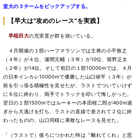
堂大の３チームをピックアップする。
【早大は"攻めのレース
"
を実践】
早稲田大
の充実度が群を抜いている。
４月開催の１部ハーフマラソンでは主将の小平敦之
（４年）が４位、瀬間元輔（３年）が
10
位、堀野正太
（２年）が
14
位。そして初日の１部
10000m
では、４月
の日本インカレ
10000m
で優勝した山口竣平（３年）が
前を引っ張る積極性を見せたが、ラストでついていけず
に６位に終わり、両手でトラックを叩いて悔しがった。
翌日の１部
1500m
ではルーキーの本田桜二郎が
400m
過
ぎから大逃げを打ち、ラストの直線で差されて２位に終
わったものの、山口同様に果敢なレースを見せた。
「（ラストで）後ろにつかれた時は『離れてくれ』と思