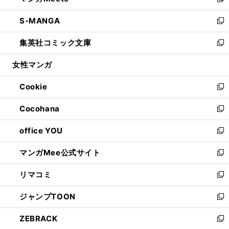
い
新
開
ウ
ン
ウ
し
S-MANGA
く
で
ド
ィ
い
新
開
ウ
ン
ウ
し
集英社コミック文庫
く
で
ド
ィ
い
新
開
ウ
ン
ウ
し
女性マンガ
く
で
ド
ィ
い
開
ウ
ン
ウ
Cookie
く
で
ド
ィ
新
開
ウ
ン
し
Cocohana
く
で
ド
い
新
開
ウ
ウ
し
office YOU
く
で
ィ
い
新
開
ン
ウ
し
マンガMee公式サイト
く
ド
ィ
い
新
ウ
ン
ウ
し
リマコミ
で
ド
ィ
い
新
開
ウ
ン
ウ
し
ジャンプTOON
く
で
ド
ィ
い
新
開
ウ
ン
ウ
し
ZEBRACK
く
で
ド
ィ
い
新