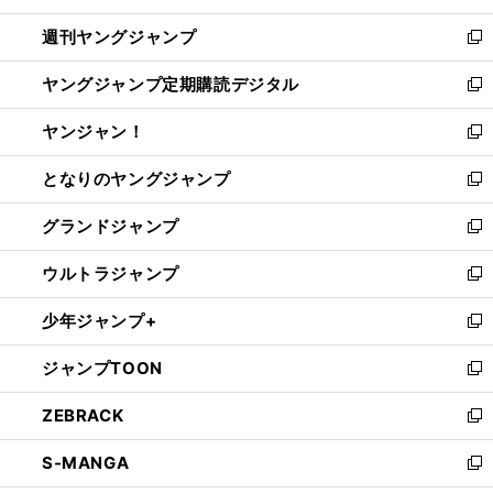
開
ウ
ン
ウ
週刊ヤングジャンプ
く
で
ド
ィ
新
開
ウ
ン
し
ヤングジャンプ定期購読デジタル
く
で
ド
い
新
開
ウ
ウ
し
ヤンジャン！
く
で
ィ
い
新
開
ン
ウ
し
となりのヤングジャンプ
く
ド
ィ
い
新
ウ
ン
ウ
し
グランドジャンプ
で
ド
ィ
い
新
開
ウ
ン
ウ
し
ウルトラジャンプ
く
で
ド
ィ
い
新
開
ウ
ン
ウ
し
少年ジャンプ+
く
で
ド
ィ
い
新
開
ウ
ン
ウ
し
ジャンプTOON
く
で
ド
ィ
い
新
開
ウ
ン
ウ
し
ZEBRACK
く
で
ド
ィ
い
新
開
ウ
ン
ウ
し
S-MANGA
く
で
ド
ィ
い
新
開
ウ
ン
ウ
し