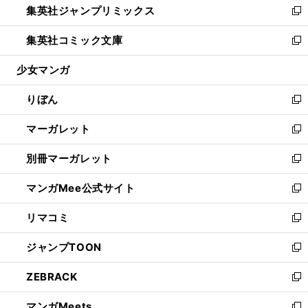
集英社ジャンプリミックス
く
で
ド
ィ
い
新
開
ウ
ン
ウ
し
集英社コミック文庫
く
で
ド
ィ
い
新
開
ウ
ン
ウ
し
少女マンガ
く
で
ド
ィ
い
開
ウ
ン
ウ
りぼん
く
で
ド
ィ
新
開
ウ
ン
し
マーガレット
く
で
ド
い
新
開
ウ
ウ
し
別冊マーガレット
く
で
ィ
い
新
開
ン
ウ
し
マンガMee公式サイト
く
ド
ィ
い
新
ウ
ン
ウ
し
リマコミ
で
ド
ィ
い
新
開
ウ
ン
ウ
し
ジャンプTOON
く
で
ド
ィ
い
新
開
ウ
ン
ウ
し
ZEBRACK
く
で
ド
ィ
い
新
開
ウ
ン
ウ
し
マンガMeets
く
で
ド
ィ