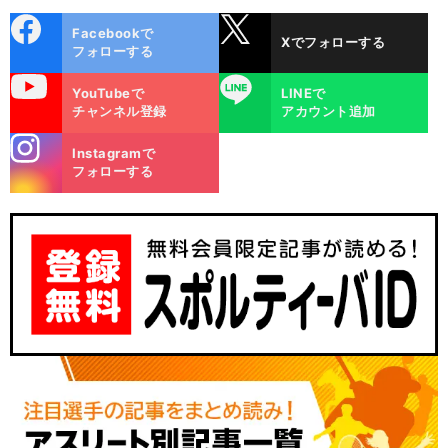
cebo
X
Facebookで
Xでフォローする
ok
フォローする
uTube
LINE
YouTubeで
LINEで
チャンネル登録
アカウント追加
stagra
Instagramで
m
フォローする