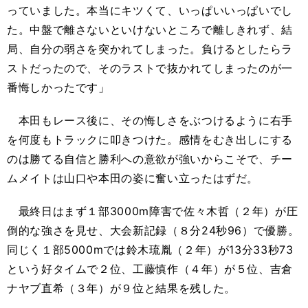
っていました。本当にキツくて、いっぱいいっぱいでし
た。中盤で離さないといけないところで離しきれず、結
局、自分の弱さを突かれてしまった。負けるとしたらラ
ストだったので、そのラストで抜かれてしまったのが一
番悔しかったです」
本田もレース後に、その悔しさをぶつけるように右手
を何度もトラックに叩きつけた。感情をむき出しにする
のは勝てる自信と勝利への意欲が強いからこそで、チー
ムメイトは山口や本田の姿に奮い立ったはずだ。
最終日はまず１部
3000m
障害で佐々木哲（２年）が圧
倒的な強さを見せ、大会新記録（８分
24
秒
96
）で優勝。
同じく１部
5000m
では鈴木琉胤（２年）が
13
分
33
秒
73
という好タイムで２位、工藤慎作（４年）が５位、吉倉
ナヤブ直希（３年）が９位と結果を残した。