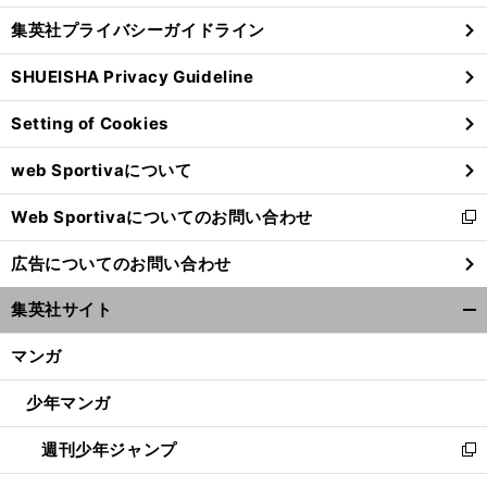
し
じ
集英社プライバシーガイドライン
い
る
ウ
SHUEISHA Privacy Guideline
ィ
ン
Setting of Cookies
ド
ウ
web Sportivaについて
で
開
Web Sportivaについてのお問い合わせ
く
新
し
広告についてのお問い合わせ
い
ウ
集英社サイト
ィ
開
ン
く/
マンガ
ド
閉
ウ
じ
少年マンガ
で
る
開
週刊少年ジャンプ
く
新
し