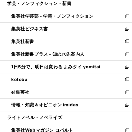
学芸・ノンフィクション・新書
く
で
ド
ィ
い
開
ウ
ン
ウ
集英社学芸部 - 学芸・ノンフィクション
く
で
ド
ィ
新
開
ウ
ン
し
集英社ビジネス書
く
で
ド
い
新
開
ウ
ウ
し
集英社新書
く
で
ィ
い
新
開
ン
ウ
し
集英社新書プラス - 知の水先案内人
く
ド
ィ
い
新
ウ
ン
ウ
し
1日5分で、明日は変わる よみタイ yomitai
で
ド
ィ
い
新
開
ウ
ン
ウ
し
kotoba
く
で
ド
ィ
い
新
開
ウ
ン
ウ
し
e!集英社
く
で
ド
ィ
い
新
開
ウ
ン
ウ
し
情報・知識＆オピニオン imidas
く
で
ド
ィ
い
新
開
ウ
ン
ウ
し
ライトノベル・ノベライズ
く
で
ド
ィ
い
開
ウ
ン
ウ
集英社Webマガジン コバルト
く
で
ド
ィ
新