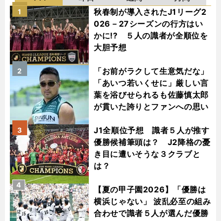
秋春制が導入されたJ1リーグ2
1
026－27シーズンの行方はい
かに!? ５人の識者が全順位を
大胆予想
「お前がラクして生意気だな」
2
「あいつ若いくせに」厳しい言
葉を浴びせられるも佐藤慎太郎
が貫いた誇りとファンへの思い
J1全順位予想 識者５人が推す
3
優勝候補筆頭は？ J2降格の憂
き目に遭いそうな３クラブと
は？
4
【夏の甲子園2026】「優勝は
横浜じゃない」 波乱必至の組み
合わせで識者５人が選んだ優勝