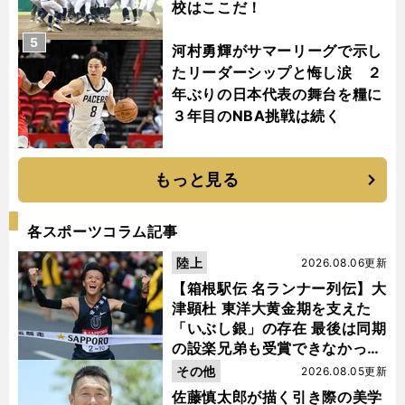
校はここだ！
5
河村勇輝がサマーリーグで示し
たリーダーシップと悔し涙 ２
年ぶりの日本代表の舞台を糧に
３年目のNBA挑戦は続く
もっと見る
各スポーツコラム記事
陸上
2026.08.06更新
【箱根駅伝 名ランナー列伝】大
津顕杜 東洋大黄金期を支えた
「いぶし銀」の存在 最後は同期
の設楽兄弟も受賞できなかった
金栗杯に輝く
その他
2026.08.05更新
佐藤慎太郎が描く引き際の美学