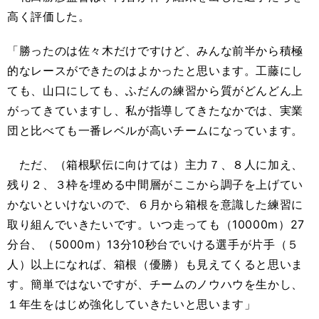
高く評価した。
「勝ったのは佐々木だけですけど、みんな前半から積極
的なレースができたのはよかったと思います。工藤にし
ても、山口にしても、ふだんの練習から質がどんどん上
がってきていますし、私が指導してきたなかでは、実業
団と比べても一番レベルが高いチームになっています。
ただ、（箱根駅伝に向けては）主力７、８人に加え、
残り２、３枠を埋める中間層がここから調子を上げてい
かないといけないので、６月から箱根を意識した練習に
取り組んでいきたいです。いつ走っても（
10000m
）
27
分台、（
5000m
）
13
分
10
秒台でいける選手が片手（５
人）以上になれば、箱根（優勝）も見えてくると思いま
す。簡単ではないですが、チームのノウハウを生かし、
１年生をはじめ強化していきたいと思います」