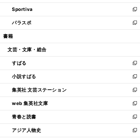
開
ン
ウ
し
Sportiva
く
ド
ィ
い
新
ウ
ン
ウ
し
パラスポ
で
ド
ィ
い
新
開
ウ
ン
ウ
し
書籍
く
で
ド
ィ
い
開
ウ
ン
ウ
文芸・文庫・総合
く
で
ド
ィ
開
ウ
ン
すばる
く
で
ド
新
開
ウ
し
小説すばる
く
で
い
新
開
ウ
し
集英社 文芸ステーション
く
ィ
い
新
ン
ウ
し
web 集英社文庫
ド
ィ
い
新
ウ
ン
ウ
し
青春と読書
で
ド
ィ
い
新
開
ウ
ン
ウ
し
アジア人物史
く
で
ド
ィ
い
新
開
ウ
ン
ウ
し