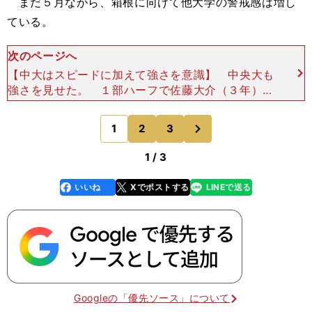
まだ５月ながら、箱根に向けて他大学の警戒感は増し
ている。
次のページへ
【中大はスピードに加えて強さを意識】 中央大も
強さを見せた。 １部ハーフで佐藤大介（３年）が
日本人トップの２位と快走し、田中伶央（３年）が
12位。１部10000mでは三宅悠斗（２年）が28分2
次
1
2
3
のページへ
2秒
1 / 3
いいね
Xでポストする
LINEで送る
line
faceboo
x
k
Googleの「優先ソース」について