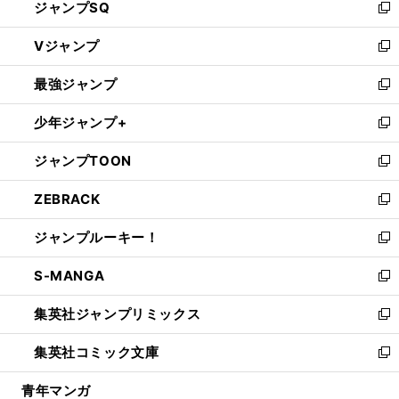
ジャンプSQ
い
新
ウ
し
Vジャンプ
ィ
い
新
ン
ウ
し
最強ジャンプ
ド
ィ
い
新
ウ
ン
ウ
し
少年ジャンプ+
で
ド
ィ
い
新
開
ウ
ン
ウ
し
ジャンプTOON
く
で
ド
ィ
い
新
開
ウ
ン
ウ
し
ZEBRACK
く
で
ド
ィ
い
新
開
ウ
ン
ウ
し
ジャンプルーキー！
く
で
ド
ィ
い
新
開
ウ
ン
ウ
し
S-MANGA
く
で
ド
ィ
い
新
開
ウ
ン
ウ
し
集英社ジャンプリミックス
く
で
ド
ィ
い
新
開
ウ
ン
ウ
し
集英社コミック文庫
く
で
ド
ィ
い
新
開
ウ
ン
ウ
し
青年マンガ
く
で
ド
ィ
い