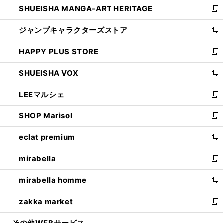
SHUEISHA MANGA-ART HERITAGE
く
で
い
新
開
ウ
し
ジャンプキャラクターズストア
く
ィ
い
新
ン
ウ
し
HAPPY PLUS STORE
ド
ィ
い
新
ウ
ン
ウ
し
SHUEISHA VOX
で
ド
ィ
い
新
開
ウ
ン
ウ
し
LEEマルシェ
く
で
ド
ィ
い
新
開
ウ
ン
ウ
し
SHOP Marisol
く
で
ド
ィ
い
新
開
ウ
ン
ウ
し
eclat premium
く
で
ド
ィ
い
新
開
ウ
ン
ウ
し
mirabella
く
で
ド
ィ
い
新
開
ウ
ン
ウ
し
mirabella homme
く
で
ド
ィ
い
新
開
ウ
ン
ウ
し
zakka market
く
で
ド
ィ
い
新
開
ウ
ン
ウ
し
その他WEBサービス
く
で