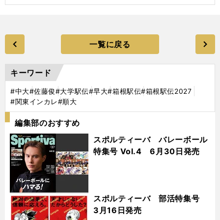
一覧に戻る
キーワード
#中大
#佐藤俊
#大学駅伝
#早大
#箱根駅伝
#箱根駅伝2027
#関東インカレ
#順大
編集部のおすすめ
スポルティーバ バレーボール
特集号 Vol.4 6月30日発売
スポルティーバ 部活特集号
3月16日発売