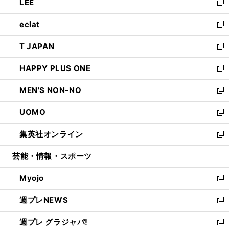
LEE
く
で
ド
ィ
い
新
開
ウ
ン
ウ
し
eclat
く
で
ド
ィ
い
新
開
ウ
ン
ウ
し
T JAPAN
く
で
ド
ィ
い
新
開
ウ
ン
ウ
し
HAPPY PLUS ONE
く
で
ド
ィ
い
新
開
ウ
ン
ウ
し
MEN'S NON-NO
く
で
ド
ィ
い
新
開
ウ
ン
ウ
し
UOMO
く
で
ド
ィ
い
新
開
ウ
ン
ウ
し
集英社オンライン
く
で
ド
ィ
い
新
開
ウ
ン
ウ
し
芸能・情報・スポーツ
く
で
ド
ィ
い
開
ウ
ン
ウ
Myojo
く
で
ド
ィ
新
開
ウ
ン
し
週プレNEWS
く
で
ド
い
新
開
ウ
ウ
し
週プレ グラジャパ!
く
で
ィ
い
新