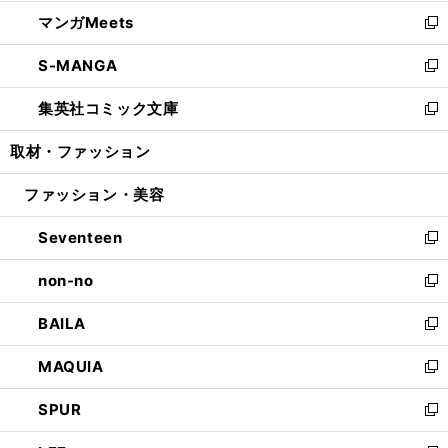
開
ウ
ン
ウ
し
マンガMeets
く
で
ド
ィ
い
新
開
ウ
ン
ウ
し
S-MANGA
く
で
ド
ィ
い
新
開
ウ
ン
ウ
し
集英社コミック文庫
く
で
ド
ィ
い
新
開
ウ
ン
ウ
し
取材・ファッション
く
で
ド
ィ
い
開
ウ
ン
ウ
ファッション・美容
く
で
ド
ィ
開
ウ
ン
Seventeen
く
で
ド
新
開
ウ
し
non-no
く
で
い
新
開
ウ
し
BAILA
く
ィ
い
新
ン
ウ
し
MAQUIA
ド
ィ
い
新
ウ
ン
ウ
し
SPUR
で
ド
ィ
い
新
開
ウ
ン
ウ
し