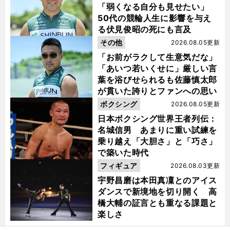
「弱くなる自分も見せたい」
50代の競輪人生に影響を与え
る伏見俊昭の死にも言及
その他
2026.08.05更新
「お前がラクして生意気だな」
「あいつ若いくせに」厳しい言
葉を浴びせられるも佐藤慎太郎
が貫いた誇りとファンへの思い
】
・
・
山
）
最
」
前
ボクシング
2026.08.05更新
へ
日本ボクシング世界王者列伝：
名城信男 あまりに重い試練を
乗り越え「大胆さ」と「巧さ」
で築いた時代
フィギュア
2026.08.03更新
宇野昌磨は本田真凜とのアイス
ダンスで新境地を切り開く 高
橋大輔の証言とも重なる課題と
楽しさ