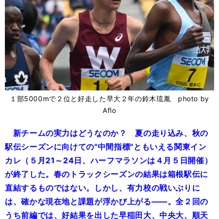
１部5000mで２位と好走した早大２年の鈴木琉胤 photo by
Aflo
新チームの実力はどうなのか？ 夏の走り込み、秋の
駅伝シーズンに向けての"中間指標"ともいえる関東イン
カレ（５月21～24日、ハーフマラソンは４月５日開催）
が終了した。春のトラックシーズンの結果は箱根駅伝に
直結するものではない。しかし、有力校の戦いぶりに
は、確かな現在地と課題が浮かび上がる――。全２回の
うち前編では、好結果を出した早稲田大、中央大、順天