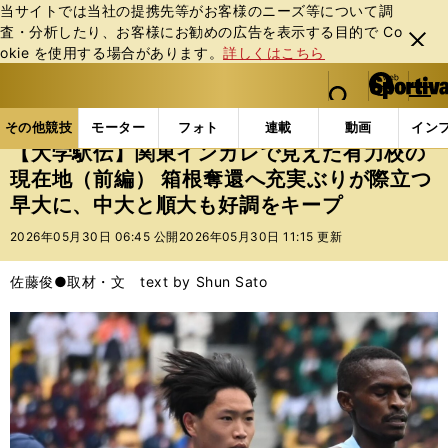
当サイトでは当社の提携先等がお客様のニーズ等について調
査・分析したり、お客様にお勧めの広告を表⽰する⽬的で Co
閉じ
okie を使⽤する場合があります。
詳しくはこちら
る
マイペ
web Sportiva (webスポルティーバ)
検索
メニュ
we
ー
その他競技の記事一覧
陸上
【大学駅伝】関東インカ
b
ジ
その他競技
モーター
フォト
連載
動画
イン
ス
【大学駅伝】関東インカレで見えた有力校の
ポ
現在地（前編） 箱根奪還へ充実ぶりが際立つ
ル
早大に、中大と順大も好調をキープ
テ
ィ
2026年05月30日 06:45 公開
2026年05月30日 11:15 更新
ー
バ
佐藤俊●取材・文 text by Shun Sato