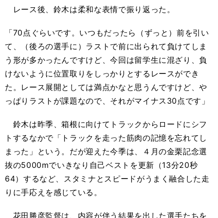
レース後、鈴木は柔和な表情で振り返った。
「
70
点ぐらいです。いつもだったら（ずっと）前を引い
て、（後ろの選手に）ラストで前に出られて負けてしま
う形が多かったんですけど、今回は留学生に混ざり、負
けないように位置取りをしっかりとするレースができ
た。レース展開としては満点かなと思うんですけど、や
っぱりラストが課題なので、それがマイナス
30
点です」
鈴木は昨季、箱根に向けてトラックからロードにシフ
トするなかで「トラックを走った筋肉の記憶を忘れてし
まった」という。だが迎えた今季は、４月の金栗記念選
抜の
5000m
でいきなり自己ベストを更新（
13
分
20
秒
64
）するなど、スタミナとスピードがうまく融合した走
りに手応えを感じている。
花田勝彦監督は、内容が伴う結果を出した選手たちを