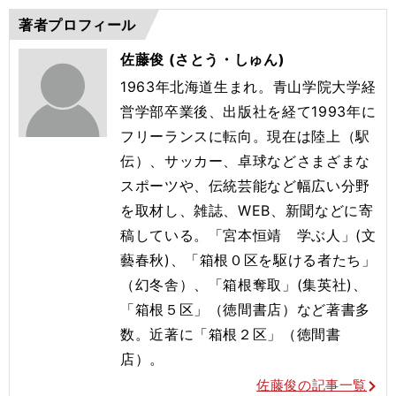
著者プロフィール
佐藤俊 (さとう・しゅん)
1963年北海道生まれ。青山学院大学経
営学部卒業後、出版社を経て1993年に
フリーランスに転向。現在は陸上（駅
伝）、サッカー、卓球などさまざまな
スポーツや、伝統芸能など幅広い分野
を取材し、雑誌、WEB、新聞などに寄
稿している。「宮本恒靖 学ぶ人」(文
藝春秋)、「箱根０区を駆ける者たち」
（幻冬舎）、「箱根奪取」(集英社)、
「箱根５区」（徳間書店）など著書多
数。近著に「箱根２区」（徳間書
店）。
佐藤俊の記事一覧