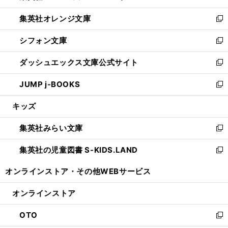
開
ウ
ン
し
集英社オレンジ文庫
く
で
ド
い
新
開
ウ
ウ
し
シフォン文庫
く
で
ィ
い
新
開
ン
ウ
し
ダッシュエックス文庫公式サイト
く
ド
ィ
い
新
ウ
ン
ウ
し
JUMP j-BOOKS
で
ド
ィ
い
新
開
ウ
ン
ウ
し
キッズ
く
で
ド
ィ
い
開
ウ
ン
ウ
集英社みらい文庫
く
で
ド
ィ
新
開
ウ
ン
し
集英社の児童図書 S-KIDS.LAND
く
で
ド
い
新
開
ウ
ウ
し
オンラインストア・
その他WEBサービス
く
で
ィ
い
開
ン
ウ
オンラインストア
く
ド
ィ
ウ
ン
OTO
で
ド
新
開
ウ
し