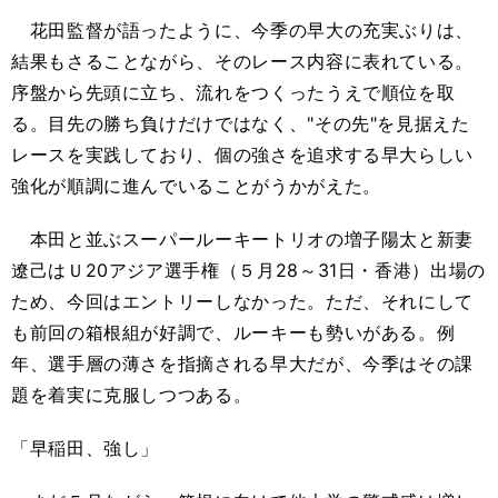
花田監督が語ったように、今季の早大の充実ぶりは、
結果もさることながら、そのレース内容に表れている。
序盤から先頭に立ち、流れをつくったうえで順位を取
る。目先の勝ち負けだけではなく、"その先"を見据えた
レースを実践しており、個の強さを追求する早大らしい
強化が順調に進んでいることがうかがえた。
本田と並ぶスーパールーキートリオの増子陽太と新妻
遼己はＵ
20
アジア選手権（５月
28
～
31
日・香港）出場の
ため、今回はエントリーしなかった。ただ、それにして
も前回の箱根組が好調で、ルーキーも勢いがある。例
年、選手層の薄さを指摘される早大だが、今季はその課
題を着実に克服しつつある。
「早稲田、強し」