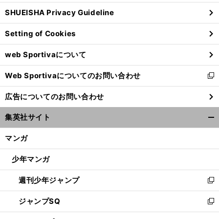
ウ
SHUEISHA Privacy Guideline
ィ
ン
Setting of Cookies
ド
ウ
web Sportivaについて
で
開
Web Sportivaについてのお問い合わせ
く
新
し
広告についてのお問い合わせ
い
ウ
集英社サイト
ィ
開
ン
く/
マンガ
ド
閉
ウ
じ
少年マンガ
で
る
開
週刊少年ジャンプ
く
新
し
ジャンプSQ
い
新
ウ
し