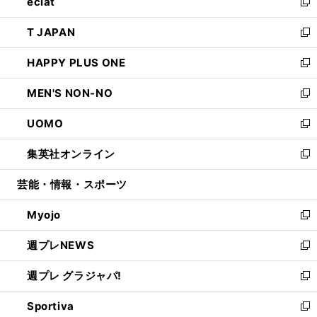
eclat
く
で
ド
ィ
い
新
開
ウ
ン
ウ
し
T JAPAN
く
で
ド
ィ
い
新
開
ウ
ン
ウ
し
HAPPY PLUS ONE
く
で
ド
ィ
い
新
開
ウ
ン
ウ
し
MEN'S NON-NO
く
で
ド
ィ
い
新
開
ウ
ン
ウ
し
UOMO
く
で
ド
ィ
い
新
開
ウ
ン
ウ
し
集英社オンライン
く
で
ド
ィ
い
新
開
ウ
ン
ウ
し
芸能・情報・スポーツ
く
で
ド
ィ
い
開
ウ
ン
ウ
Myojo
く
で
ド
ィ
新
開
ウ
ン
し
週プレNEWS
く
で
ド
い
新
開
ウ
ウ
し
週プレ グラジャパ!
く
で
ィ
い
新
開
ン
ウ
し
Sportiva
く
ド
ィ
い
新