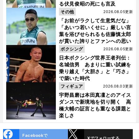
る伏見俊昭の死にも言及
その他
2026.08.05更新
「お前がラクして生意気だな」
「あいつ若いくせに」厳しい言
葉を浴びせられるも佐藤慎太郎
が貫いた誇りとファンへの思い
ボクシング
2026.08.05更新
日本ボクシング世界王者列伝：
名城信男 あまりに重い試練を
乗り越え「大胆さ」と「巧さ」
で築いた時代
フィギュア
2026.08.03更新
宇野昌磨は本田真凜とのアイス
ダンスで新境地を切り開く 高
橋大輔の証言とも重なる課題と
楽しさ
前
へ
cebo
X
Facebookで
Xでフォローする