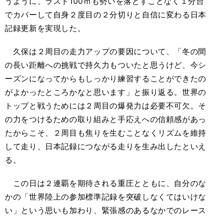
うように、ラスト100ｍも勢いを落とすことなく１分台
でカバーして自身２度目の２分切りと自信に変わる日本
記録更新を実現した。
久保は２周目の走力アップの要因について、「冬の間
の長い距離への挑戦で持久力もついたと思うけど、今シ
ーズンになってからもしっかり練習することができたの
がよかったところかなと思います」と振り返る。世界の
トップと戦うためには２周目の爆発力は必要不可欠。そ
の力をつけるための取り組みと手応えへの信頼感があっ
たからこそ、２周目も焦りを生むことなくリズムを維持
して走り、日本記録につながる走りを生み出したといえ
る。
この日は２連覇を期待される重圧とともに、自分のな
かの「世界陸上の参加標準記録を突破しなくてはいけな
い」という思いも加わり、緊張感のあるなかでのレース