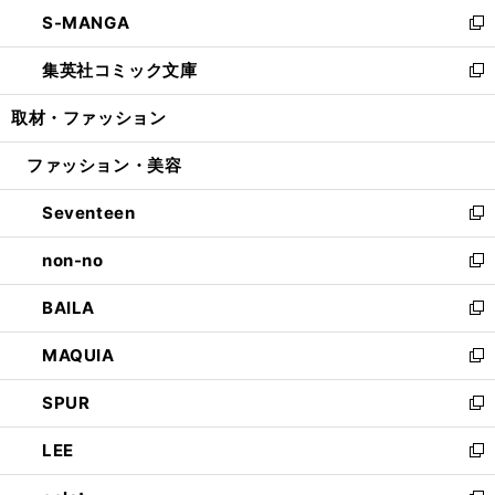
ン
ウ
し
S-MANGA
く
で
ド
ィ
い
新
開
ウ
ン
ウ
し
集英社コミック文庫
く
で
ド
ィ
い
新
開
ウ
ン
ウ
し
取材・ファッション
く
で
ド
ィ
い
開
ウ
ン
ウ
ファッション・美容
く
で
ド
ィ
開
ウ
ン
Seventeen
く
で
ド
新
開
ウ
し
non-no
く
で
い
新
開
ウ
し
BAILA
く
ィ
い
新
ン
ウ
し
MAQUIA
ド
ィ
い
新
ウ
ン
ウ
し
SPUR
で
ド
ィ
い
新
開
ウ
ン
ウ
し
LEE
く
で
ド
ィ
い
新
開
ウ
ン
ウ
し