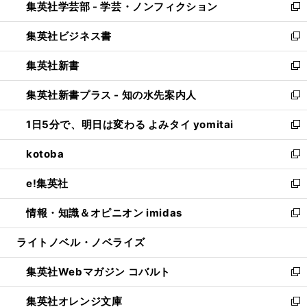
集英社学芸部 - 学芸・ノンフィクション
く
で
ド
ィ
新
開
ウ
ン
し
集英社ビジネス書
く
で
ド
い
新
開
ウ
ウ
し
集英社新書
く
で
ィ
い
新
開
ン
ウ
し
集英社新書プラス - 知の水先案内人
く
ド
ィ
い
新
ウ
ン
ウ
し
1日5分で、明日は変わる よみタイ yomitai
で
ド
ィ
い
新
開
ウ
ン
ウ
し
kotoba
く
で
ド
ィ
い
新
開
ウ
ン
ウ
し
e!集英社
く
で
ド
ィ
い
新
開
ウ
ン
ウ
し
情報・知識＆オピニオン imidas
く
で
ド
ィ
い
新
開
ウ
ン
ウ
し
ライトノベル・ノベライズ
く
で
ド
ィ
い
開
ウ
ン
ウ
集英社Webマガジン コバルト
く
で
ド
ィ
新
開
ウ
ン
し
集英社オレンジ文庫
く
で
ド
い
新