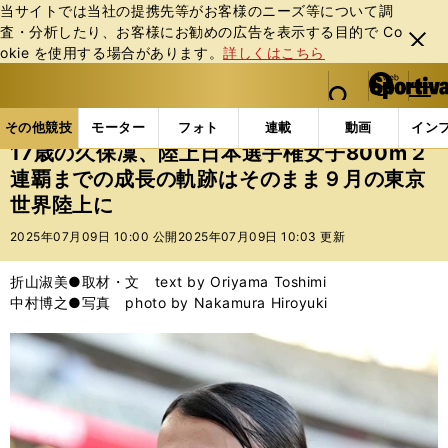
当サイトでは当社の提携先等がお客様のニーズ等について調
査・分析したり、お客様にお勧めの広告を表⽰する⽬的で Co
閉じ
okie を使⽤する場合があります。
詳しくはこちら
る
マイペ
web Sportiva (webスポルティーバ)
検索
メニュ
we
ー
その他競技の記事一覧
陸上
17歳の久保凜、陸上日
b
ジ
その他競技
モーター
フォト
連載
動画
イン
ス
17歳の久保凜、陸上日本選手権女子800m２
ポ
連覇までの成長の軌跡はそのまま９月の東京
ル
世界陸上に
テ
ィ
2025年07月09日 10:00 公開
2025年07月09日 10:03 更新
ー
バ
折山淑美●取材・文 text by Oriyama Toshimi
中村博之●写真 photo by Nakamura Hiroyuki