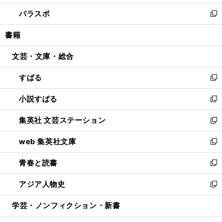
ウ
ン
ウ
し
パラスポ
で
ド
ィ
い
新
開
ウ
ン
ウ
し
書籍
く
で
ド
ィ
い
開
ウ
ン
ウ
文芸・文庫・総合
く
で
ド
ィ
開
ウ
ン
すばる
く
で
ド
新
開
ウ
し
小説すばる
く
で
い
新
開
ウ
し
集英社 文芸ステーション
く
ィ
い
新
ン
ウ
し
web 集英社文庫
ド
ィ
い
新
ウ
ン
ウ
し
青春と読書
で
ド
ィ
い
新
開
ウ
ン
ウ
し
アジア人物史
く
で
ド
ィ
い
新
開
ウ
ン
ウ
し
学芸・ノンフィクション・新書
く
で
ド
ィ
い
開
ウ
ン
ウ