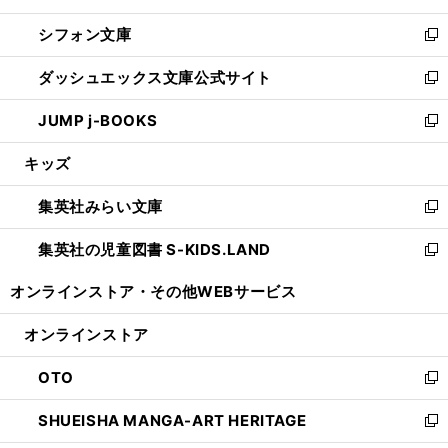
開
ウ
ウ
し
シフォン文庫
く
で
ィ
い
新
開
ン
ウ
し
ダッシュエックス文庫公式サイト
く
ド
ィ
い
新
ウ
ン
ウ
し
JUMP j-BOOKS
で
ド
ィ
い
新
開
ウ
ン
ウ
し
キッズ
く
で
ド
ィ
い
開
ウ
ン
ウ
集英社みらい文庫
く
で
ド
ィ
新
開
ウ
ン
し
集英社の児童図書 S-KIDS.LAND
く
で
ド
い
新
開
ウ
ウ
し
オンラインストア・
その他WEBサービス
く
で
ィ
い
開
ン
ウ
オンラインストア
く
ド
ィ
ウ
ン
OTO
で
ド
新
開
ウ
し
SHUEISHA MANGA-ART HERITAGE
く
で
い
新
開
ウ
し