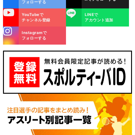
ok
フォローする
uTube
LINE
YouTubeで
LINEで
チャンネル登録
アカウント追加
stagra
Instagramで
m
フォローする