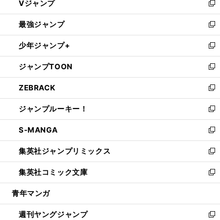
Vジャンプ
ィ
い
新
ン
ウ
し
最強ジャンプ
ド
ィ
い
新
ウ
ン
ウ
し
少年ジャンプ+
で
ド
ィ
い
新
開
ウ
ン
ウ
し
ジャンプTOON
く
で
ド
ィ
い
新
開
ウ
ン
ウ
し
ZEBRACK
く
で
ド
ィ
い
新
開
ウ
ン
ウ
し
ジャンプルーキー！
く
で
ド
ィ
い
新
開
ウ
ン
ウ
し
S-MANGA
く
で
ド
ィ
い
新
開
ウ
ン
ウ
し
集英社ジャンプリミックス
く
で
ド
ィ
い
新
開
ウ
ン
ウ
し
集英社コミック文庫
く
で
ド
ィ
い
新
開
ウ
ン
ウ
し
青年マンガ
く
で
ド
ィ
い
開
ウ
ン
ウ
週刊ヤングジャンプ
く
で
ド
ィ
新