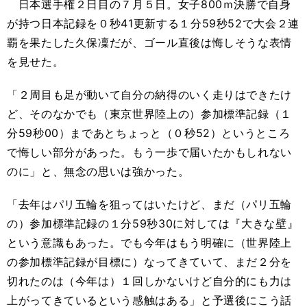
日本選手権２日目の７月５日。女子800ｍ決勝で自身
が持つ日本記録を０秒41更新する１分59秒52で大会２連
覇を果たした久保凜だが、ゴール直後は悔しそうな表情
を見せた。
「２周目も足が動いて自分の納得のいく走りはできたけ
ど、そのなかでも（東京世界陸上の）参加標準記録（１
分59秒00）まであとちょっと（０秒52）というところ
で悔しい部分があった。もう一歩で届いたかもしれない
のに」と、無念の思いは強かった。
「去年はパリ五輪を狙ってはいたけど、まだ（パリ五輪
の）参加標準記録の１分59秒30に対しては『大きな壁』
という意識もあった。でも今年はもう明確に（世界陸上
の参加標準記録が目標に）なってきていて、まだ２分を
切れたのは（今年は）１回しかないけど自分的にも力は
上がってきているという感触はある」と予選後にこう話