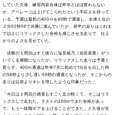
していた久保。練習内容自体は昨年とほぼ変わらない
が、アベレージは上げてこられたという手応えを持って
いる。予選は最初の400ｍを60秒で通過し、全体１位の
２分02秒56で決勝に進んでいたが、前半の走りはこれま
で以上にリラックスした余裕を感じさせる走りで、仕上
がりのよさを見せていた。
決勝の１周目はすぐ後ろに塩見綾乃（岩谷産業）がつ
いてくる展開になったが、リラックスした走りは予選と
変らず。400ｍ通過は昨年7月に初めて1分台を出した時
の58秒より少し遅い59秒の通過となったが、そこからの
走りは以前よりキレを増したような印象だった。
「今日は２周目の感覚もすごく足が軽くて、そこはリラ
ックスして走れた。ラストの200mでまだ余裕があっ
て、もう一段階ギアを上げることができた」と久保が言