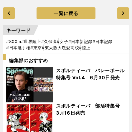
一覧に戻る
キーワード
#800m
#世界陸上
#久保凜
#女子
#日本新記録
#日本記録
#日本選手権
#東京
#東大阪大敬愛高校
#陸上
編集部のおすすめ
スポルティーバ バレーボール
特集号 Vol.4 6月30日発売
スポルティーバ 部活特集号
3月16日発売