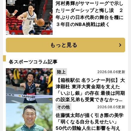
5
河村勇輝がサマーリーグで示し
たリーダーシップと悔し涙 ２
年ぶりの日本代表の舞台を糧に
３年目のNBA挑戦は続く
もっと見る
各スポーツコラム記事
陸上
2026.08.06更新
【箱根駅伝 名ランナー列伝】大
津顕杜 東洋大黄金期を支えた
「いぶし銀」の存在 最後は同期
の設楽兄弟も受賞できなかった
金栗杯に輝く
その他
2026.08.05更新
佐藤慎太郎が描く引き際の美学
「弱くなる自分も見せたい」
50代の競輪人生に影響を与え