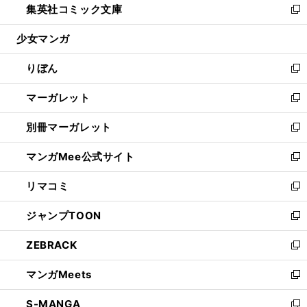
集英社コミック文庫
く
で
ド
ィ
い
新
開
ウ
ン
ウ
し
少女マンガ
く
で
ド
ィ
い
開
ウ
ン
ウ
りぼん
く
で
ド
ィ
新
開
ウ
ン
し
マーガレット
く
で
ド
い
新
開
ウ
ウ
し
別冊マーガレット
く
で
ィ
い
新
開
ン
ウ
し
マンガMee公式サイト
く
ド
ィ
い
新
ウ
ン
ウ
し
リマコミ
で
ド
ィ
い
新
開
ウ
ン
ウ
し
ジャンプTOON
く
で
ド
ィ
い
新
開
ウ
ン
ウ
し
ZEBRACK
く
で
ド
ィ
い
新
開
ウ
ン
ウ
し
マンガMeets
く
で
ド
ィ
い
新
開
ウ
ン
ウ
し
S-MANGA
く
で
ド
ィ
い
新