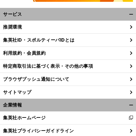
サービス
開
く/
推奨環境
閉
じ
集英社ID・スポルティーバIDとは
る
利用規約・会員規約
特定商取引法に基づく表示・その他の事項
ブラウザプッシュ通知について
サイトマップ
企業情報
開
く/
集英社ホームページ
新
閉
し
じ
集英社プライバシーガイドライン
い
る