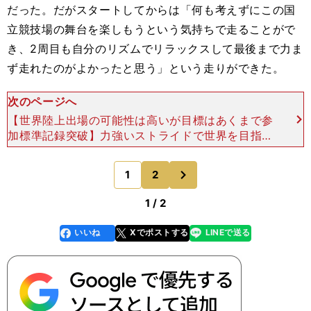
だった。だがスタートしてからは「何も考えずにこの国
立競技場の舞台を楽しもうという気持ちで走ることがで
き、2周目も自分のリズムでリラックスして最後まで力ま
ず走れたのがよかったと思う」という走りができた。
次のページへ
【世界陸上出場の可能性は高いが目標はあくまで参
加標準記録突破】力強いストライドで世界を目指す
久保凛 photo by Nakamura Hiroyuki そう話
す久保も、昨年から一気に注目を浴びるラ
次
1
2
のページへ
1 / 2
いいね
Xでポストする
LINEで送る
line
faceboo
x
k