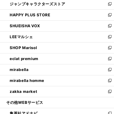
ジャンプキャラクターズストア
く
ィ
い
新
ン
ウ
し
HAPPY PLUS STORE
ド
ィ
い
新
ウ
ン
ウ
し
SHUEISHA VOX
で
ド
ィ
い
新
開
ウ
ン
ウ
し
LEEマルシェ
く
で
ド
ィ
い
新
開
ウ
ン
ウ
し
SHOP Marisol
く
で
ド
ィ
い
新
開
ウ
ン
ウ
し
eclat premium
く
で
ド
ィ
い
新
開
ウ
ン
ウ
し
mirabella
く
で
ド
ィ
い
新
開
ウ
ン
ウ
し
mirabella homme
く
で
ド
ィ
い
新
開
ウ
ン
ウ
し
zakka market
く
で
ド
ィ
い
新
開
ウ
ン
ウ
し
その他WEBサービス
く
で
ド
ィ
い
開
ウ
ン
ウ
集英社アドナビ
く
で
ド
ィ