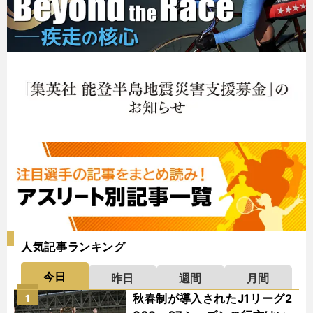
人気記事ランキング
今日
昨日
週間
月間
秋春制が導入されたJ1リーグ2
1