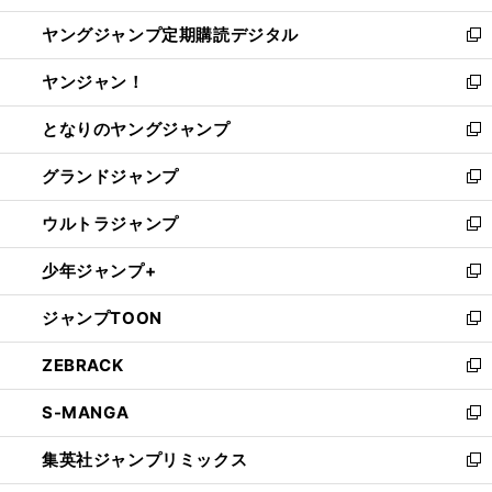
開
ウ
ン
し
ヤングジャンプ定期購読デジタル
く
で
ド
い
新
開
ウ
ウ
し
ヤンジャン！
く
で
ィ
い
新
開
ン
ウ
し
となりのヤングジャンプ
く
ド
ィ
い
新
ウ
ン
ウ
し
グランドジャンプ
で
ド
ィ
い
新
開
ウ
ン
ウ
し
ウルトラジャンプ
く
で
ド
ィ
い
新
開
ウ
ン
ウ
し
少年ジャンプ+
く
で
ド
ィ
い
新
開
ウ
ン
ウ
し
ジャンプTOON
く
で
ド
ィ
い
新
開
ウ
ン
ウ
し
ZEBRACK
く
で
ド
ィ
い
新
開
ウ
ン
ウ
し
S-MANGA
く
で
ド
ィ
い
新
開
ウ
ン
ウ
し
集英社ジャンプリミックス
く
で
ド
ィ
い
新
開
ウ
ン
ウ
し