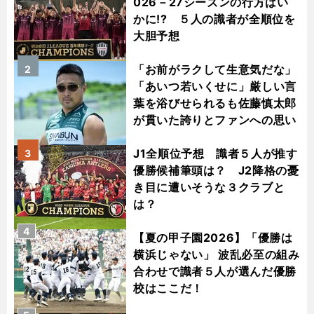
026－27シーズンの行方はい
かに!? ５人の識者が全順位を
大胆予想
「お前がラクして生意気だな」
2
「あいつ若いくせに」厳しい言
葉を浴びせられるも佐藤慎太郎
が貫いた誇りとファンへの思い
J1全順位予想 識者５人が推す
3
優勝候補筆頭は？ J2降格の憂
き目に遭いそうな３クラブと
は？
4
【夏の甲子園2026】「優勝は
横浜じゃない」 波乱必至の組み
合わせで識者５人が選んだ優勝
校はここだ！