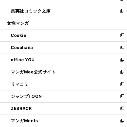
開
ウ
ン
ウ
し
集英社コミック文庫
く
で
ド
ィ
い
新
開
ウ
ン
ウ
し
女性マンガ
く
で
ド
ィ
い
開
ウ
ン
ウ
Cookie
く
で
ド
ィ
新
開
ウ
ン
し
Cocohana
く
で
ド
い
新
開
ウ
ウ
し
office YOU
く
で
ィ
い
新
開
ン
ウ
し
マンガMee公式サイト
く
ド
ィ
い
新
ウ
ン
ウ
し
リマコミ
で
ド
ィ
い
新
開
ウ
ン
ウ
し
ジャンプTOON
く
で
ド
ィ
い
新
開
ウ
ン
ウ
し
ZEBRACK
く
で
ド
ィ
い
新
開
ウ
ン
ウ
し
マンガMeets
く
で
ド
ィ
い
新
開
ウ