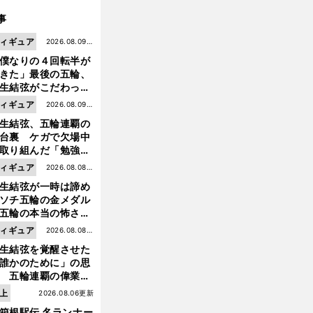
事
ィギュア
2026.08.09更
僕なりの４回転半が
新
きた」最後の五輪、
生結弦がこだわった
ャンプの美学
ィギュア
2026.08.09更
生結弦、五輪連覇の
新
台裏 ケガで欠場中
取り組んだ「勉強」
成長
ィギュア
2026.08.08更
生結弦が一時は諦め
新
ソチ五輪の金メダル
五輪の本当の怖さを
った......」
ィギュア
2026.08.08更
生結弦を覚醒させた
新
誰かのために」の思
 五輪連覇の偉業へ
道のり
上
2026.08.06更新
箱根駅伝 名ランナー