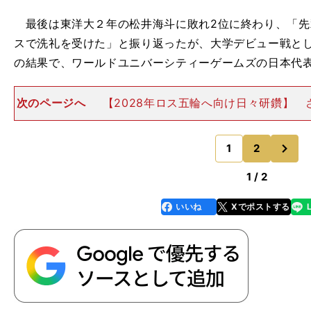
最後は東洋大２年の松井海斗に敗れ2位に終わり、「先
スで洗礼を受けた」と振り返ったが、大学デビュー戦と
の結果で、ワールドユニバーシティーゲームズの日本代
次のページへ
【2028年ロス五輪へ向け日々研鑽】 
残したのが、５月11日の関東インカレだ。最終日の500
鈴木は、留学生が相手でも攻めのレースを貫き、序盤
次
た。 1000
1
2
のページへ
1 / 2
いいね
Xでポストする
line
faceboo
x
k