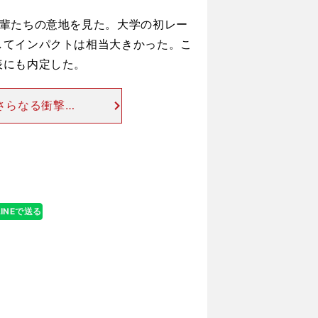
崩しに手応え
輩たちの意地を見た。大学の初レー
してインパクトは相当大きかった。こ
表にも内定した。
さらなる衝撃を
0mに出場した
から先頭を走っ
LINEで送る