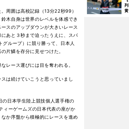
列
周囲は高校記録（13分22秒99）
黄
し
、鈴木自身は世界のレベルを体感でき
期
ペースのアップダウンが大きいレース
き
く
録にあと３秒まで迫ったうえに、スパ
トグループ）に競り勝って、日本人
器の片鱗を存分に見せつけた。
なレース運びには目を奪われる。
ースは続けていこうと思っていまし
日の日本学生陸上競技個人選手権の
シティーゲームズの日本代表の座がか
くなか序盤から積極的にレースを進め