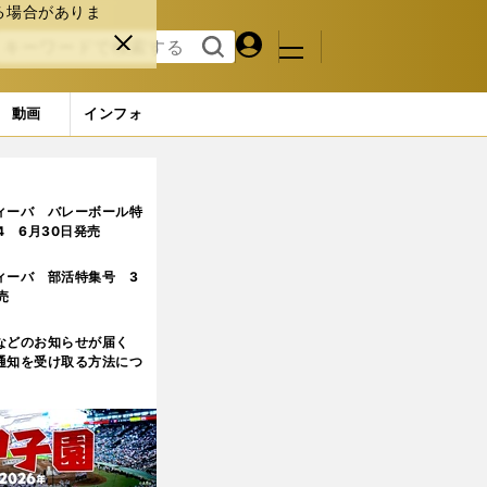
る場合がありま
マイペ
閉じ
検索
メニュ
ー
る
す
ジ
る
動画
インフォ
に外さない」
ィーバ バレーボール特
.4 6月30日発売
ィーバ 部活特集号 3
売
などのお知らせが届く
通知を受け取る方法につ