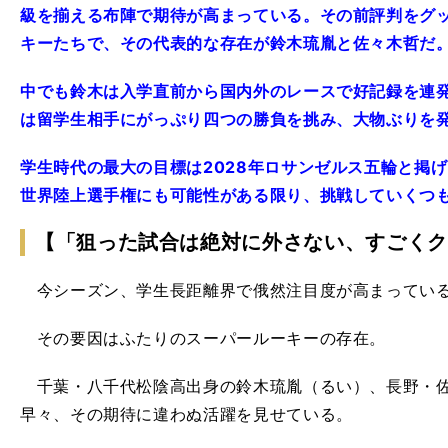
級を揃える布陣で期待が高まっている。その前評判をグ
キーたちで、その代表的な存在が鈴木琉胤と佐々木哲だ
中でも鈴木は入学直前から国内外のレースで好記録を連発
は留学生相手にがっぷり四つの勝負を挑み、大物ぶりを
学生時代の最大の目標は2028年ロサンゼルス五輪と掲
世界陸上選手権にも可能性がある限り、挑戦していくつ
【「狙った試合は絶対に外さない、すごくク
今シーズン、学生長距離界で俄然注目度が高まっている
その要因はふたりのスーパールーキーの存在。
千葉・八千代松陰高出身の鈴木琉胤（るい）、長野・佐
早々、その期待に違わぬ活躍を見せている。