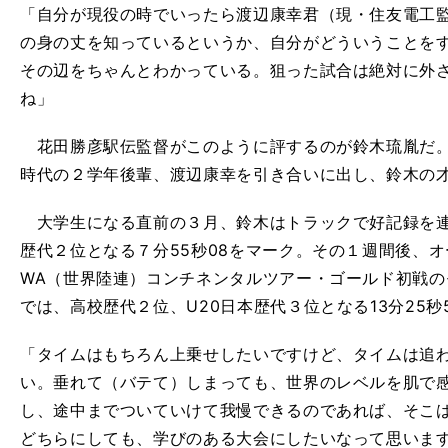
「自分が現役の時でいったら渡辺康幸君（現・住友電工
の身の丈を知っているというか、自分がどういうことを
その辺をちゃんとわかっている。狙った試合は絶対に外
ね」
花田勝彦駅伝監督がこのように評するのが鈴木琉胤だ。
時代の２学年後輩、渡辺康幸を引き合いに出し、鈴木の
大学生になる直前の３月、鈴木はトラックで好記録を連発
歴代２位となる７分55秒08をマーク。その１週間後、
WA（世界陸連）コンチネンタルツアー・ゴールド初戦の
では、高校歴代２位、U20日本歴代３位となる13分25秒
「タイムはもちろん上乗せしたいですけど、タイムは追
い。垂れて（バテて）しまっても、世界のレベルを肌で
し、途中までついていけて我慢できるのであれば、そこ
どちらにしても、学びのある大会にしたいなって思いま