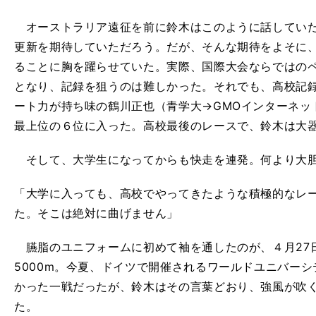
オーストラリア遠征を前に鈴木はこのように話していた。
更新を期待していただろう。だが、そんな期待をよそに
ることに胸を躍らせていた。実際、国際大会ならではの
となり、記録を狙うのは難しかった。それでも、高校記
ート力が持ち味の鶴川正也（青学大→GMOインターネッ
最上位の６位に入った。高校最後のレースで、鈴木は大
そして、大学生になってからも快走を連発。何より大胆
「大学に入っても、高校でやってきたような積極的なレ
た。そこは絶対に曲げません」
臙脂のユニフォームに初めて袖を通したのが、４月27
5000m。今夏、ドイツで開催されるワールドユニバー
かった一戦だったが、鈴木はその言葉どおり、強風が吹
た。
】
危
」
、
５
」