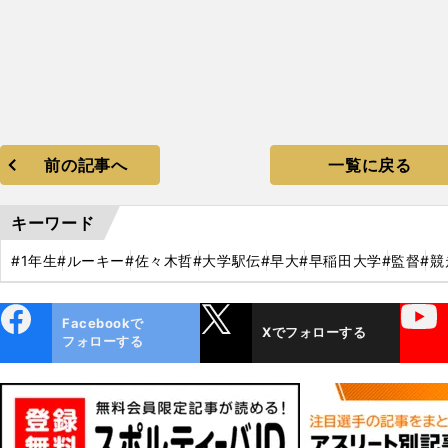
前の記事へ
一覧に戻る
キーワード
#1年生
#ルーキー
#佐々木哲
#大学駅伝
#早大
#早稲田大学
#監督
#競
ebo
X
YouTube
Facebookで
Xでフォローする
ok
フォローする