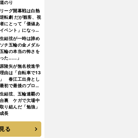
道のり
リーグ開幕戦は白熱
逆転劇 だが観客、視
者にとって「価値あ
イベント」になって
たか
生結弦が一時は諦め
ソチ五輪の金メダル
五輪の本当の怖さを
った......」
原陵矢が無名校進学
理由は「自転車で13
」 春江工出身とし
最初で最後のプロ野
選手となった
生結弦、五輪連覇の
台裏 ケガで欠場中
取り組んだ「勉強」
成長
見る