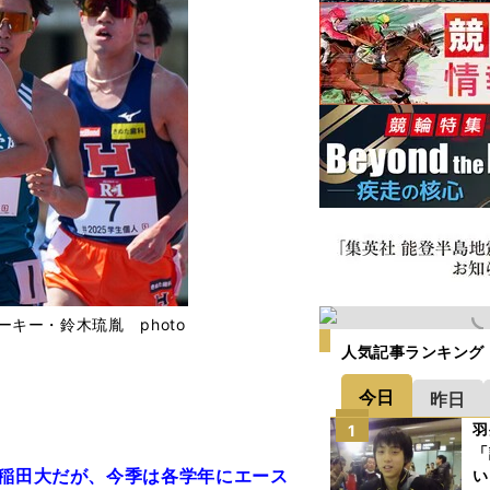
キー・鈴木琉胤 photo
人気記事ランキング
今日
昨日
羽
1
「
早稲田大だが、今季は各学年にエース
い