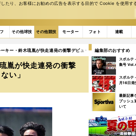
たり、お客様にお勧めの広告を表⽰する⽬的で Cookie を使⽤す
フ
その他球技
その他競技
モーター
フォト
連載
ルーキー・鈴木琉胤が快走連発の衝撃デビュー 「狙った試合は絶対
編集部のおすすめ
スポルテ
琉胤が快走連発の衝撃
集号 Vol
さない」
スポルテ
月16日発
最新記事
プッシュ
いて