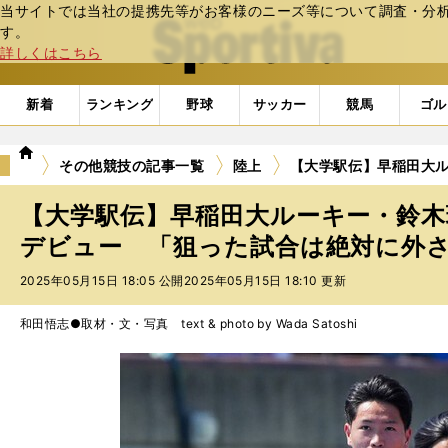
当サイトでは当社の提携先等がお客様のニーズ等について調査・分析し
web Sportiva (webスポルティーバ)
す。
詳しくはこちら
新着
ランキング
野球
サッカー
競馬
ゴル
we
その他競技の記事一覧
陸上
【大学駅伝】早稲田大
b
ス
【大学駅伝】早稲田大ルーキー・鈴木
ポ
ル
デビュー 「狙った試合は絶対に外
テ
2025年05月15日 18:05 公開
2025年05月15日 18:10 更新
ィ
ー
バ
和田悟志●取材・文・写真 text & photo by Wada Satoshi