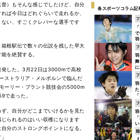
監督）もそんな感じでしたけど、自分
各スポーツコラム記
すれば今日はどれぐらいで走れるか、
フ
さない、すごくクレバーな選手です
「
で
羽
ジ
箱根駅伝で数々の伝説を残した早大
フ
才能を絶賛する。
羽
舞
に
した。3月22日は3000mで高校
で
フ
オーストラリア・メルボルンで臨んだ
羽
モーリー・プラント競技会の5000m
た
59で走った。
「
知
フ
わず、自分がどこまでいけるかを見た
羽
「
感じられるのはいい収穫になります
い
は自分のストロングポイントになる。
の
陸
す」
【