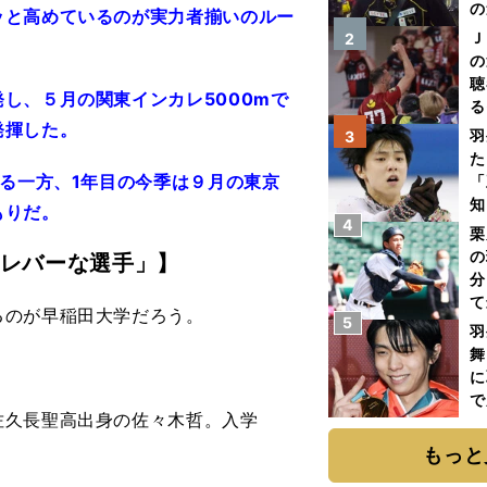
の
ッと高めているのが実力者揃いのルー
Ｊ
2
。
の
聴
し、５月の関東インカレ5000mで
る
発揮した。
い
羽
3
た
げる一方、1年目の今季は９月の東京
「
知
もりだ。
4
栗
の
レバーな選手」】
分
て
のが早稲田大学だろう。
5
球
羽
舞
に
で
久長聖高出身の佐々木哲。入学
もっと