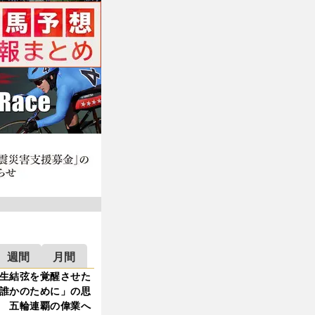
週間
月間
生結弦を覚醒させた
誰かのために」の思
 五輪連覇の偉業へ