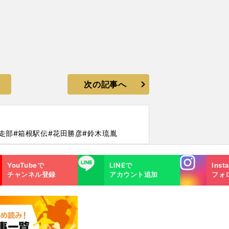
次の記事へ
走部
#箱根駅伝
#花田勝彦
#鈴木琉胤
Instagra
LINE
YouTubeで
LINEで
Inst
m
チャンネル登録
アカウント追加
フォ