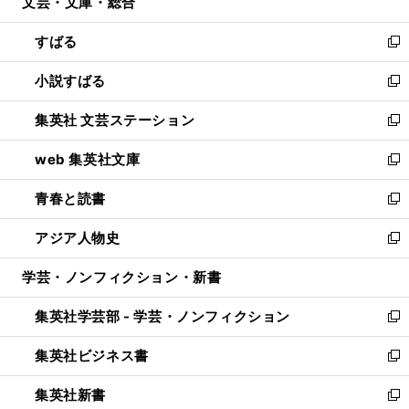
文芸・文庫・総合
く
で
ド
ィ
開
ウ
ン
すばる
く
で
ド
新
開
ウ
し
小説すばる
く
で
い
新
開
ウ
し
集英社 文芸ステーション
く
ィ
い
新
ン
ウ
し
web 集英社文庫
ド
ィ
い
新
ウ
ン
ウ
し
青春と読書
で
ド
ィ
い
新
開
ウ
ン
ウ
し
アジア人物史
く
で
ド
ィ
い
新
開
ウ
ン
ウ
し
学芸・ノンフィクション・新書
く
で
ド
ィ
い
開
ウ
ン
ウ
集英社学芸部 - 学芸・ノンフィクション
く
で
ド
ィ
新
開
ウ
ン
し
集英社ビジネス書
く
で
ド
い
新
開
ウ
ウ
し
集英社新書
く
で
ィ
い
新