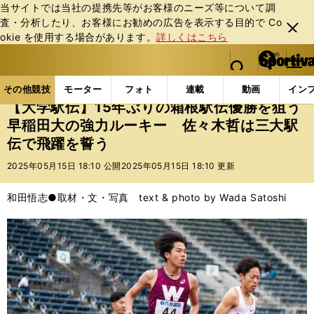
当サイトでは当社の提携先等がお客様のニーズ等について調
査・分析したり、お客様にお勧めの広告を表⽰する⽬的で Co
閉じ
okie を使⽤する場合があります。
詳しくはこちら
る
マイペ
web Sportiva (webスポルティーバ)
検索
メニュ
we
ー
その他競技の記事一覧
陸上
【大学駅伝】15年ぶり
b
ジ
その他競技
モーター
フォト
連載
動画
イン
ス
【大学駅伝】15年ぶりの箱根駅伝優勝を狙う
ポ
早稲田大の強力ルーキー 佐々木哲は三大駅
ル
伝で飛躍を誓う
テ
ィ
2025年05月15日 18:10 公開
2025年05月15日 18:10 更新
ー
バ
和田悟志●取材・文・写真 text & photo by Wada Satoshi