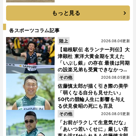
もっと見る
各スポーツコラム記事
陸上
2026.08.06更新
【箱根駅伝 名ランナー列伝】大
津顕杜 東洋大黄金期を支えた
「いぶし銀」の存在 最後は同期
の設楽兄弟も受賞できなかった
金栗杯に輝く
その他
2026.08.05更新
佐藤慎太郎が描く引き際の美学
「弱くなる自分も見せたい」
50代の競輪人生に影響を与え
】
・
狙
前
る伏見俊昭の死にも言及
へ
その他
2026.08.05更新
「お前がラクして生意気だな」
「あいつ若いくせに」厳しい言
葉を浴びせられるも佐藤慎太郎