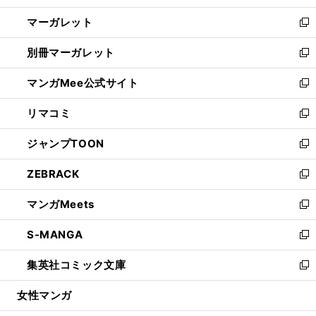
開
ウ
ン
し
マーガレット
く
で
ド
い
新
開
ウ
ウ
し
別冊マーガレット
く
で
ィ
い
新
開
ン
ウ
し
マンガMee公式サイト
く
ド
ィ
い
新
ウ
ン
ウ
し
リマコミ
で
ド
ィ
い
新
開
ウ
ン
ウ
し
ジャンプTOON
く
で
ド
ィ
い
新
開
ウ
ン
ウ
し
ZEBRACK
く
で
ド
ィ
い
新
開
ウ
ン
ウ
し
マンガMeets
く
で
ド
ィ
い
新
開
ウ
ン
ウ
し
S-MANGA
く
で
ド
ィ
い
新
開
ウ
ン
ウ
し
集英社コミック文庫
く
で
ド
ィ
い
新
開
ウ
ン
ウ
し
女性マンガ
く
で
ド
ィ
い
開
ウ
ン
ウ