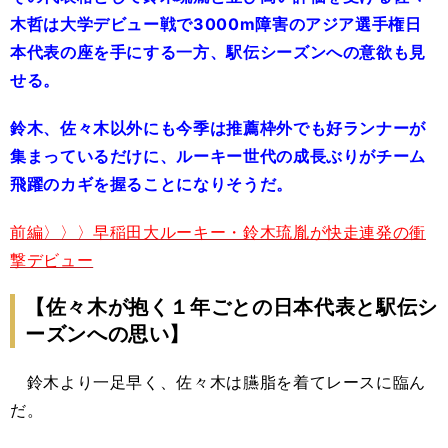
木哲は大学デビュー戦で3000m障害のアジア選手権日
本代表の座を手にする一方、駅伝シーズンへの意欲も見
せる。
鈴木、佐々木以外にも今季は推薦枠外でも好ランナーが
集まっているだけに、ルーキー世代の成長ぶりがチーム
飛躍のカギを握ることになりそうだ。
前編〉〉〉早稲田大ルーキー・鈴木琉胤が快走連発の衝
撃デビュー
【佐々木が抱く１年ごとの日本代表と駅伝シ
ーズンへの思い】
鈴木より一足早く、佐々木は臙脂を着てレースに臨ん
だ。