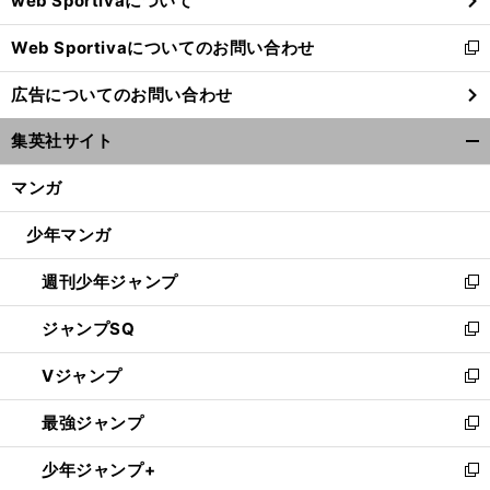
web Sportivaについて
で
開
Web Sportivaについてのお問い合わせ
く
新
し
広告についてのお問い合わせ
い
ウ
集英社サイト
ィ
開
ン
く/
マンガ
ド
閉
ウ
じ
少年マンガ
で
る
開
週刊少年ジャンプ
く
新
し
ジャンプSQ
い
新
ウ
し
Vジャンプ
ィ
い
新
ン
ウ
し
最強ジャンプ
ド
ィ
い
新
ウ
ン
ウ
し
少年ジャンプ+
で
ド
ィ
い
新