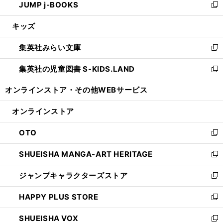
JUMP j-BOOKS
で
ド
ィ
い
新
開
ウ
ン
ウ
し
キッズ
く
で
ド
ィ
い
開
ウ
ン
ウ
集英社みらい文庫
く
で
ド
ィ
新
開
ウ
ン
し
集英社の児童図書 S-KIDS.LAND
く
で
ド
い
新
開
ウ
ウ
し
オンラインストア・
その他WEBサービス
く
で
ィ
い
開
ン
ウ
オンラインストア
く
ド
ィ
ウ
ン
OTO
で
ド
新
開
ウ
し
SHUEISHA MANGA-ART HERITAGE
く
で
い
新
開
ウ
し
ジャンプキャラクターズストア
く
ィ
い
新
ン
ウ
し
HAPPY PLUS STORE
ド
ィ
い
新
ウ
ン
ウ
し
SHUEISHA VOX
で
ド
ィ
い
新