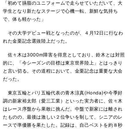
「初めて臙脂のユニフォームで走らせていただいて、大
学生となり新たなステージで心機一転、新鮮な気持ち
で、体も軽かった」
その大学デビュー戦となったのが、４月12日に行なわ
れた金栗記念選抜陸上だった。
佐々木は3000m障害を得意としており、鈴木とは対照
的に、「今シーズンの目標は東京世界陸上」とはっきり
と言い切る。その道程において、金栗記念は重要な大会
だった。
東京五輪とパリ五輪代表の青木涼真(Honda)や今季好
調の新家裕太郎（愛三工業）といった実力者に、佐々木
はレース序盤から果敢に挑んだ。中盤で新家には離され
たものの、最後は激しい２位争いを制して、シニアのレ
ースで準優勝を果たした。記録は、自己ベストを約８秒