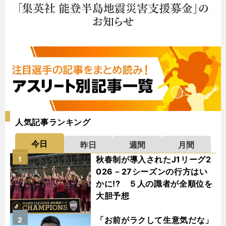
人気記事ランキング
今日
昨日
週間
月間
秋春制が導入されたJ1リーグ2
1
026－27シーズンの行方はい
かに!? ５人の識者が全順位を
大胆予想
「お前がラクして生意気だな」
2