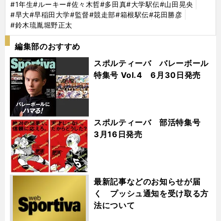
#1年生
#ルーキー
#佐々木哲
#多田真
#大学駅伝
#山田晃央
#早大
#早稲田大学
#監督
#競走部
#箱根駅伝
#花田勝彦
#鈴木琉胤堀野正太
編集部のおすすめ
スポルティーバ バレーボール
特集号 Vol.4 6月30日発売
スポルティーバ 部活特集号
3月16日発売
最新記事などのお知らせが届
く プッシュ通知を受け取る方
法について