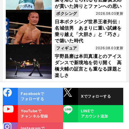
が貫いた誇りとファンへの思い
ボクシング
2026.08.05更新
日本ボクシング世界王者列伝：
名城信男 あまりに重い試練を
乗り越え「大胆さ」と「巧さ」
で築いた時代
フィギュア
2026.08.03更新
宇野昌磨は本田真凜とのアイス
ダンスで新境地を切り開く 高
橋大輔の証言とも重なる課題と
楽しさ
cebo
X
Facebookで
Xでフォローする
ok
フォローする
uTube
LINE
YouTubeで
LINEで
チャンネル登録
アカウント追加
stagra
Instagramで