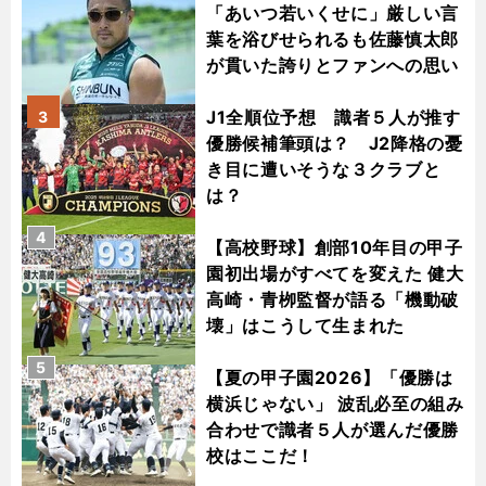
「あいつ若いくせに」厳しい言
葉を浴びせられるも佐藤慎太郎
が貫いた誇りとファンへの思い
J1全順位予想 識者５人が推す
3
優勝候補筆頭は？ J2降格の憂
き目に遭いそうな３クラブと
は？
4
【高校野球】創部10年目の甲子
園初出場がすべてを変えた 健大
高崎・青栁監督が語る「機動破
壊」はこうして生まれた
5
【夏の甲子園2026】「優勝は
横浜じゃない」 波乱必至の組み
合わせで識者５人が選んだ優勝
校はここだ！