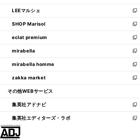
開
ウ
ン
ウ
し
LEEマルシェ
く
で
ド
ィ
い
新
開
ウ
ン
ウ
し
SHOP Marisol
く
で
ド
ィ
い
新
開
ウ
ン
ウ
し
eclat premium
く
で
ド
ィ
い
新
開
ウ
ン
ウ
し
mirabella
く
で
ド
ィ
い
新
開
ウ
ン
ウ
し
mirabella homme
く
で
ド
ィ
い
新
開
ウ
ン
ウ
し
zakka market
く
で
ド
ィ
い
新
開
ウ
ン
ウ
し
その他WEBサービス
く
で
ド
ィ
い
開
ウ
ン
ウ
集英社アドナビ
く
で
ド
ィ
新
開
ウ
ン
し
集英社エディターズ・ラボ
く
で
ド
い
新
開
ウ
ウ
し
く
で
ィ
い
開
ン
ウ