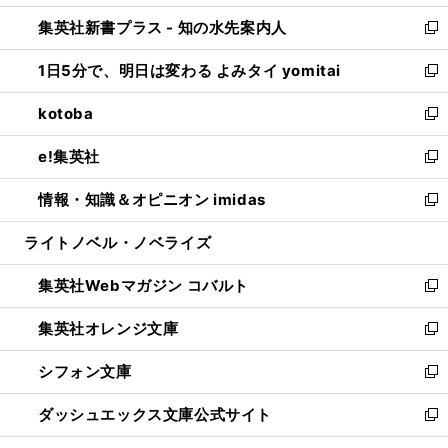
開
ン
ウ
し
集英社新書プラス - 知の水先案内人
く
ド
ィ
い
新
ウ
ン
ウ
し
1日5分で、明日は変わる よみタイ yomitai
で
ド
ィ
い
新
開
ウ
ン
ウ
し
kotoba
く
で
ド
ィ
い
新
開
ウ
ン
ウ
し
e!集英社
く
で
ド
ィ
い
新
開
ウ
ン
ウ
し
情報・知識＆オピニオン imidas
く
で
ド
ィ
い
新
開
ウ
ン
ウ
し
ライトノベル・ノベライズ
く
で
ド
ィ
い
開
ウ
ン
ウ
集英社Webマガジン コバルト
く
で
ド
ィ
新
開
ウ
ン
し
集英社オレンジ文庫
く
で
ド
い
新
開
ウ
ウ
し
シフォン文庫
く
で
ィ
い
新
開
ン
ウ
し
ダッシュエックス文庫公式サイト
く
ド
ィ
い
新
ウ
ン
ウ
し