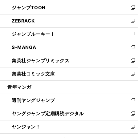
開
ウ
ン
ウ
し
ジャンプTOON
く
で
ド
ィ
い
新
開
ウ
ン
ウ
し
ZEBRACK
く
で
ド
ィ
い
新
開
ウ
ン
ウ
し
ジャンプルーキー！
く
で
ド
ィ
い
新
開
ウ
ン
ウ
し
S-MANGA
く
で
ド
ィ
い
新
開
ウ
ン
ウ
し
集英社ジャンプリミックス
く
で
ド
ィ
い
新
開
ウ
ン
ウ
し
集英社コミック文庫
く
で
ド
ィ
い
新
開
ウ
ン
ウ
し
青年マンガ
く
で
ド
ィ
い
開
ウ
ン
ウ
週刊ヤングジャンプ
く
で
ド
ィ
新
開
ウ
ン
し
ヤングジャンプ定期購読デジタル
く
で
ド
い
新
開
ウ
ウ
し
ヤンジャン！
く
で
ィ
い
新
開
ン
ウ
し