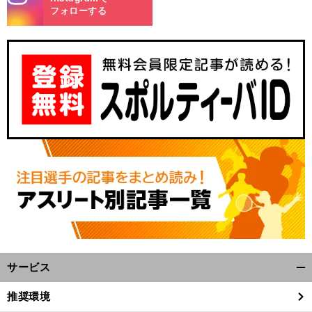
m
フォローする
サービス
開
く/
推奨環境
閉