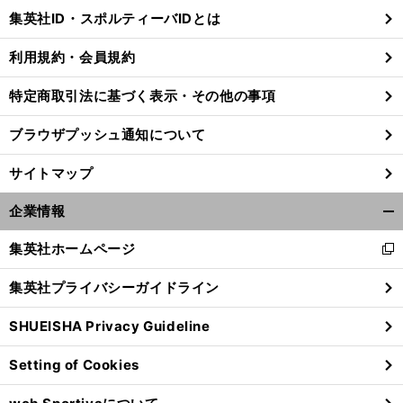
じ
集英社ID・スポルティーバIDとは
る
利用規約・会員規約
特定商取引法に基づく表示・その他の事項
ブラウザプッシュ通知について
サイトマップ
企業情報
開
く/
集英社ホームページ
新
閉
し
じ
集英社プライバシーガイドライン
い
る
ウ
SHUEISHA Privacy Guideline
ィ
ン
Setting of Cookies
ド
ウ