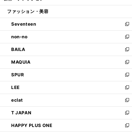
開
ウ
ン
ウ
ファッション・美容
く
で
ド
ィ
開
ウ
ン
Seventeen
く
で
ド
新
開
ウ
し
non-no
く
で
い
新
開
ウ
し
BAILA
く
ィ
い
新
ン
ウ
し
MAQUIA
ド
ィ
い
新
ウ
ン
ウ
し
SPUR
で
ド
ィ
い
新
開
ウ
ン
ウ
し
LEE
く
で
ド
ィ
い
新
開
ウ
ン
ウ
し
eclat
く
で
ド
ィ
い
新
開
ウ
ン
ウ
し
T JAPAN
く
で
ド
ィ
い
新
開
ウ
ン
ウ
し
HAPPY PLUS ONE
く
で
ド
ィ
い
新
開
ウ