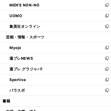
ン
ウ
し
MEN'S NON-NO
く
で
ド
ィ
い
新
開
ウ
ン
ウ
し
UOMO
く
で
ド
ィ
い
新
開
ウ
ン
ウ
し
集英社オンライン
く
で
ド
ィ
い
新
開
ウ
ン
ウ
し
芸能・情報・スポーツ
く
で
ド
ィ
い
開
ウ
ン
ウ
Myojo
く
で
ド
ィ
新
開
ウ
ン
し
週プレNEWS
く
で
ド
い
新
開
ウ
ウ
し
週プレ グラジャパ!
く
で
ィ
い
新
開
ン
ウ
し
Sportiva
く
ド
ィ
い
新
ウ
ン
ウ
し
パラスポ
で
ド
ィ
い
新
開
ウ
ン
ウ
し
書籍
く
で
ド
ィ
い
開
ウ
ン
ウ