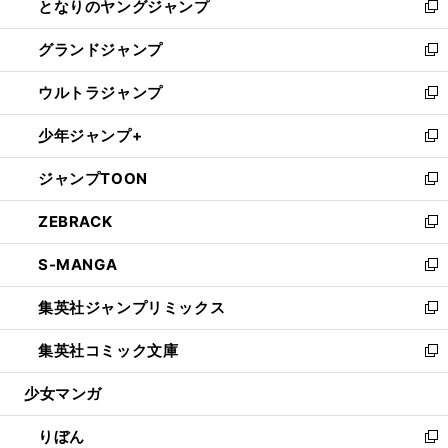
となりのヤングジャンプ
く
ド
ィ
い
新
ウ
ン
ウ
し
グランドジャンプ
で
ド
ィ
い
新
開
ウ
ン
ウ
し
ウルトラジャンプ
く
で
ド
ィ
い
新
開
ウ
ン
ウ
し
少年ジャンプ+
く
で
ド
ィ
い
新
開
ウ
ン
ウ
し
ジャンプTOON
く
で
ド
ィ
い
新
開
ウ
ン
ウ
し
ZEBRACK
く
で
ド
ィ
い
新
開
ウ
ン
ウ
し
S-MANGA
く
で
ド
ィ
い
新
開
ウ
ン
ウ
し
集英社ジャンプリミックス
く
で
ド
ィ
い
新
開
ウ
ン
ウ
し
集英社コミック文庫
く
で
ド
ィ
い
新
開
ウ
ン
ウ
し
少女マンガ
く
で
ド
ィ
い
開
ウ
ン
ウ
りぼん
く
で
ド
ィ
新