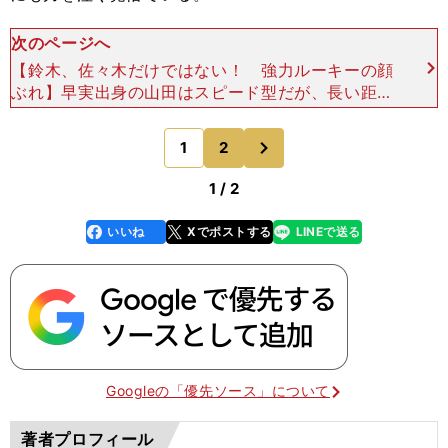
次のページへ
【鈴木、佐々木だけではない！ 強力ルーキーの顔
ぶれ】早実出身の山田はスピード型だが、長い距離
にも対応できる photo by Wada Satoshi 今季
の早大のルーキーは、この世代をリードしてき
次
1
2
のページへ
1 / 2
いいね
Xでポストする
LINEで送る
line
faceboo
x
k
Googleの「優先ソース」について
著者プロフィール