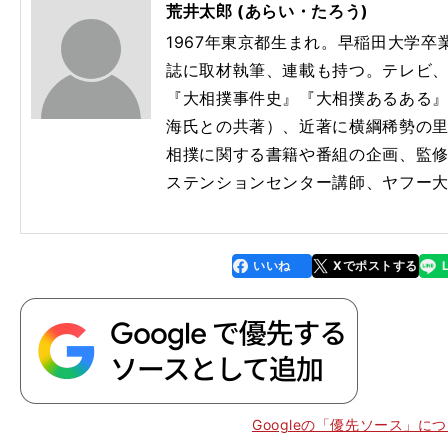
荒井太郎 (あらい・たろう)
1967年東京都生まれ。早稲田大学
誌に取材執筆、連載も持つ。テレビ
『大相撲事件史』『大相撲あるある
海氏との共著）、近著に横綱稀勢の
相撲に関する書籍や番組の企画、監
ステンションセンター講師、ヤフー
いいね
Xでポストする
line
faceboo
x
k
Googleの「優先ソース」に