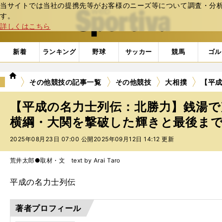
当サイトでは当社の提携先等がお客様のニーズ等について調査・分析し
web Sportiva (webスポルティーバ)
す。
詳しくはこちら
新着
ランキング
野球
サッカー
競馬
ゴル
we
その他競技の記事一覧
その他競技
大相撲
【平
b
ス
【平成の名力士列伝：北勝力】銭湯
ポ
ル
横綱・大関を撃破した輝きと最後ま
テ
2025年08月23日 07:00 公開
2025年09月12日 14:12 更新
ィ
ー
バ
荒井太郎●取材・文 text by Arai Taro
平成の名力士列伝
著者プロフィール