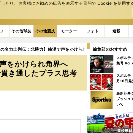
たり、お客様にお勧めの広告を表⽰する⽬的で Cookie を使⽤す
フ
その他球技
その他競技
モーター
フォト
連載
成の名力士列伝：北勝力】銭湯で声をかけられ角界へ 横綱・大関を
編集部のおすすめ
スポルテ
で声をかけられ角界へ
集号 Vol
で貫き通したプラス思考
スポルテ
月16日発
最新記事
プッシュ
いて