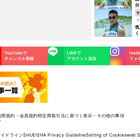
く
分
代
そ
与
「
も
気
く
浴
太
Instagra
LINE
ァ
YouTubeで
LINEで
Inst
m
チャンネル登録
アカウント追加
フォ
利用規約・会員規約
特定商取引法に基づく表示・その他の事項
プ
ガイドライン
SHUEISHA Privacy Guideline
Setting of Cookies
web 