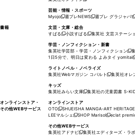
し
新
し
し
し
ン
ィ
ン
ン
開
で
開
で
い
し
い
い
い
ド
ン
ド
ド
芸能・情報・スポーツ
く
開
く
開
ウ
い
ウ
ウ
ウ
ウ
ド
ウ
ウ
Myojo
週プレNEWS
週プレ グラジャパ!
く
く
新
新
新
ィ
ウ
ィ
ィ
ィ
で
ウ
で
で
し
し
ン
ィ
ン
ン
ン
書籍
文芸・文庫・総合
開
で
開
開
い
い
ド
ン
ド
ド
ド
すばる
小説すばる
集英社 文芸ステーシ
く
開
く
く
新
新
ウ
ウ
ウ
ド
ウ
ウ
ウ
く
し
し
ィ
ィ
学芸・ノンフィクション・新書
で
ウ
で
で
で
い
い
ン
ン
集英社学芸部 - 学芸・ノンフィクション
開
で
開
開
開
新
ウ
ウ
ド
ド
1日5分で、明日は変わる よみタイ yomitai
く
開
く
く
く
し
新
ィ
ィ
ウ
ウ
く
い
ン
ン
ライトノベル・ノベライズ
で
で
ウ
ド
ド
集英社Webマガジン コバルト
集英社オレ
開
開
新
ィ
ウ
ウ
く
く
し
ン
キッズ
で
で
い
ド
集英社みらい文庫
集英社の児童図書 S-KID
開
開
新
ウ
ウ
く
く
し
ィ
オンラインストア・
オンラインストア
で
い
ン
その他WEBサービス
OTO
SHUEISHA MANGA-ART HERITAGE
開
新
ウ
ド
LEEマルシェ
SHOP Marisol
eclat prem
く
し
新
新
ィ
ウ
い
し
し
ン
その他WEBサービス
で
ウ
い
い
ド
集英社アドナビ
集英社エディターズ・ラ
開
新