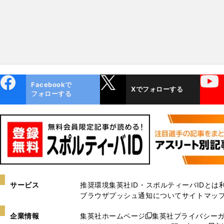
ebo
X
YouTube
Facebookで
Xでフォローする
ok
フォローする
サービス
推奨環境
集英社ID・スポルティーバIDとは
ブラウザプッシュ通知について
サイトマッ
企業情報
集英社ホームページ
集英社プライバシー
新