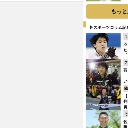
ト
く
もっと
各スポーツコラム記
フ
羽
た
「
知
フ
羽
「
い
・
悔
」
の
陸
【
列
黄
し
そ
期
佐
き
際