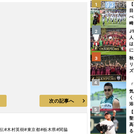
【
1
目
べ
崎
「
J
2
て
人
は
に
と
秋
3
リ
ズ
4
を
「
気
く
次の記事へ
浴
5
太
【
ァ
聖
高
伝
#木村英樹
#東京都
#栃木県
#関脇
る