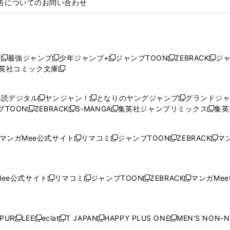
告についてのお問い合わせ
プ
最強ジャンプ
少年ジャンプ+
ジャンプTOON
ZEBRACK
ジ
新
新
新
新
新
英社コミック文庫
し
新
し
し
し
し
い
い
し
い
い
い
ウ
ウ
い
ウ
ウ
ウ
購読デジタル
ヤンジャン！
となりのヤングジャンプ
グランドジ
新
新
新
ィ
ィ
ウ
ィ
ィ
ィ
プTOON
ZEBRACK
S-MANGA
集英社ジャンプリミックス
集英
新
し
新
し
新
し
新
ン
ン
ィ
ン
ン
ン
し
い
し
い
し
い
し
ド
ド
ン
ド
ド
ド
い
ウ
い
ウ
い
ウ
い
ウ
ウ
ド
ウ
ウ
ウ
マンガMee公式サイト
リマコミ
ジャンプTOON
ZEBRACK
マン
新
新
新
新
ウ
ィ
ウ
ィ
ウ
ィ
ウ
で
で
ウ
で
で
で
し
し
し
し
し
ィ
ン
ィ
ン
ィ
ン
ィ
開
開
で
開
開
開
い
い
い
い
い
ン
ド
ン
ド
ン
ド
ン
く
く
開
く
く
く
ウ
ウ
ウ
ウ
ウ
ド
ウ
ド
ウ
ド
ウ
ド
ee公式サイト
リマコミ
ジャンプTOON
ZEBRACK
マンガMeet
く
新
新
新
新
ィ
ィ
ィ
ィ
ィ
ウ
で
ウ
で
ウ
で
ウ
し
し
し
し
ン
ン
ン
ン
ン
で
開
で
開
で
開
で
い
い
い
い
ド
ド
ド
ド
ド
開
く
開
く
開
く
開
ウ
ウ
ウ
ウ
ウ
ウ
ウ
ウ
ウ
PUR
LEE
eclat
T JAPAN
HAPPY PLUS ONE
MEN'S NON-
く
く
く
く
新
新
新
新
新
ィ
ィ
ィ
ィ
で
で
で
で
で