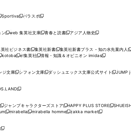
し
し
し
し
し
ン
ン
ン
ン
開
開
開
開
開
い
い
い
い
い
ド
ド
ド
ド
く
く
く
く
く
ウ
ウ
ウ
ウ
ウ
ウ
ウ
ウ
ウ
Sportiva
パラスポ
新
新
ィ
ィ
ィ
ィ
ィ
で
で
で
で
し
し
し
ン
ン
ン
ン
ン
開
開
開
開
い
い
い
ド
ド
ド
ド
ド
ョン
web 集英社文庫
青春と読書
アジア人物史
く
く
く
く
新
新
新
新
ウ
ウ
ウ
ウ
ウ
ウ
ウ
ウ
し
し
し
し
ィ
ィ
ィ
で
で
で
で
で
い
い
い
い
ン
ン
ン
集英社ビジネス書
集英社新書
集英社新書プラス - 知の水先案内人
開
開
開
開
開
新
新
新
ウ
ウ
ウ
ウ
ド
ド
ド
kotoba
e!集英社
情報・知識＆オピニオン imidas
く
く
く
く
く
新
し
新
し
新
ィ
ィ
ィ
ィ
ウ
ウ
ウ
し
し
い
し
い
し
ン
ン
ン
ン
で
で
で
い
い
ウ
い
ウ
い
ド
ド
ド
ド
ンジ文庫
シフォン文庫
ダッシュエックス文庫公式サイト
JUMP 
開
開
開
新
新
新
ウ
ウ
ィ
ウ
ィ
ウ
ウ
ウ
ウ
ウ
く
く
く
し
し
し
ィ
ィ
ン
ィ
ン
ィ
で
で
で
で
い
い
い
ン
ン
ド
ン
ド
ン
S.LAND
開
開
開
開
新
ウ
ウ
ウ
ド
ド
ウ
ド
ウ
ド
く
く
く
く
し
ィ
ィ
ィ
ウ
ウ
で
ウ
で
ウ
い
ン
ン
ン
ジャンプキャラクターズストア
HAPPY PLUS STORE
SHUEIS
で
で
開
で
開
で
新
新
新
ウ
ド
ド
ド
ium
mirabella
mirabella homme
zakka market
開
開
く
開
く
開
し
新
新
新
し
新
し
ィ
ウ
ウ
ウ
く
く
く
く
い
し
し
い
し
し
い
ン
で
で
で
ウ
い
い
ウ
い
い
ウ
ド
ボ
開
開
開
新