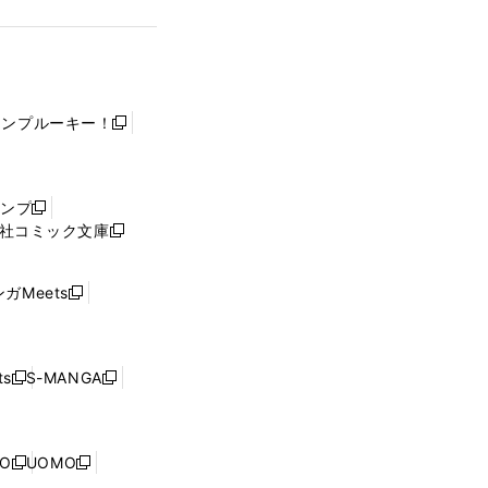
ャンプルーキー！
新
し
い
ウ
ャンプ
新
ィ
社コミック文庫
し
新
ン
い
し
ド
ウ
い
ウ
ガMeets
新
ィ
ウ
で
し
ン
ィ
開
い
ド
ン
く
ウ
ウ
ド
s
S-MANGA
新
新
ィ
で
ウ
し
し
ン
開
で
い
い
ド
く
開
ウ
ウ
ウ
NO
UOMO
く
新
新
ィ
ィ
で