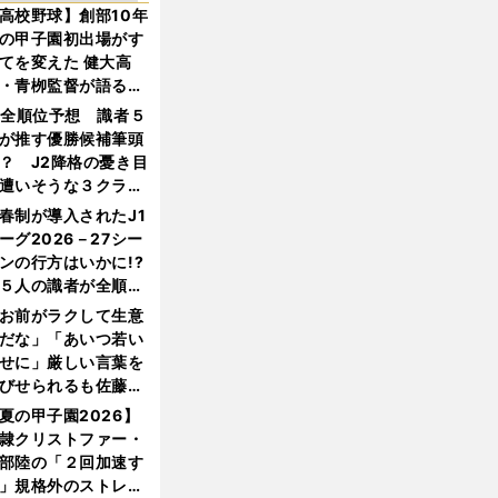
高校野球】創部10年
の甲子園初出場がす
てを変えた 健大高
・青栁監督が語る
機動破壊」はこうし
1全順位予想 識者５
生まれた
が推す優勝候補筆頭
？ J2降格の憂き目
遭いそうな３クラブ
は？
春制が導入されたJ1
ーグ2026－27シー
ンの行方はいかに!?
５人の識者が全順位
大胆予想
お前がラクして生意
だな」「あいつ若い
せに」厳しい言葉を
びせられるも佐藤慎
郎が貫いた誇りとフ
夏の甲子園2026】
ンへの思い
隷クリストファー・
部陸の「２回加速す
」規格外のストレー