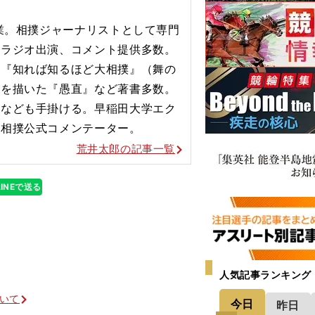
卒業。相撲ジャーナリストとして専門
、ラジオ出演、コメント提供多数。
』『知れば知るほど大相撲』（舞の
里を描いた『愚直』など著書多数。
修なども手掛ける。早稲田大学エク
大相撲公式コメンテーター。
荒井太郎の記事一覧
LINEで送る
人気記事ランキング
ついて
今日
昨日