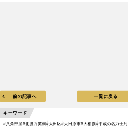
前の記事へ
一覧に戻る
キーワード
#八角部屋
#北勝力英樹
#大田区
#大田原市
#大相撲
#平成の名力士列