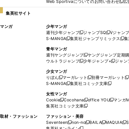
Web Sportivaについてのお問い合わせ
広
し
新
い
し
集英社サイト
ウ
い
ィ
ウ
マンガ
少年マンガ
ン
ィ
週刊少年ジャンプ
ジャンプSQ
Vジャン
ド
ン
新
新
S-MANGA
集英社ジャンプリミックス
集
ウ
ド
新
し
し
新
で
ウ
し
い
い
し
青年マンガ
開
で
い
ウ
ウ
い
週刊ヤングジャンプ
ヤングジャンプ定期
新
く
開
ウ
ィ
ィ
ウ
ウルトラジャンプ
少年ジャンプ+
ジャン
新
し
新
く
ィ
ン
ン
ィ
し
い
し
ン
ド
ド
ン
少女マンガ
い
ウ
い
ド
ウ
ウ
ド
りぼん
マーガレット
別冊マーガレット
新
新
新
ウ
ィ
ウ
ウ
で
で
ウ
S-MANGA
集英社コミック文庫
し
新
し
新
ィ
ン
ィ
で
開
開
で
い
し
い
し
ン
ド
ン
女性マンガ
開
く
く
開
ウ
い
ウ
い
ド
ウ
ド
Cookie
Cocohana
office YOU
マンガM
く
く
新
新
新
ィ
ウ
ィ
ウ
ウ
で
ウ
集英社コミック文庫
し
新
し
し
ン
ィ
ン
ィ
で
開
で
い
し
い
い
ド
ン
ド
ン
取材・ファッション
ファッション・美容
開
く
開
ウ
い
ウ
ウ
ウ
ド
ウ
ド
Seventeen
non-no
BAILA
MAQUIA
S
く
く
新
新
新
新
ィ
ウ
ィ
ィ
で
ウ
で
ウ
集英社オンライン