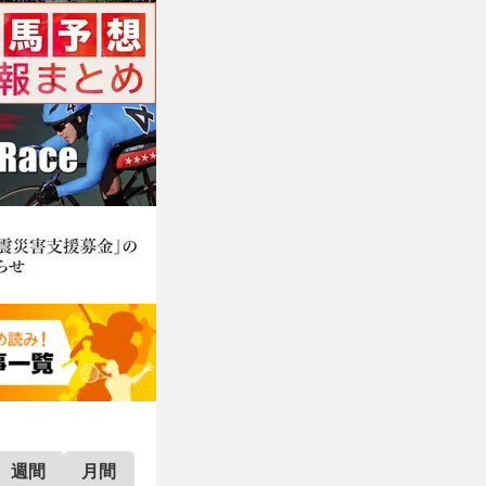
週間
月間