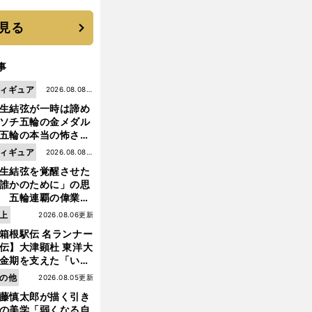
 それでもプロではな
大学進学を選ぶ理由
見る
事
ィギュア
2026.08.08更
生結弦が一時は諦め
新
ソチ五輪の金メダル
五輪の本当の怖さを
った......」
ィギュア
2026.08.08更
生結弦を覚醒させた
新
誰かのために」の思
 五輪連覇の偉業へ
道のり
【
平
：
】
大
」
上
2026.08.06更新
の真意と競輪の深淵とは
成の名力士列伝
栃乃洋
同郷ライバルとの切磋琢磨で成長
金星12の「
物食い
として存在感をアピール
箱根駅伝 名ランナー
伝】大津顕杜 東洋大
金期を支えた「いぶ
銀」の存在 最後は同
の他
2026.08.05更新
の設楽兄弟も受賞で
藤慎太郎が描く引き
なかった金栗杯に輝
の美学「弱くなる自