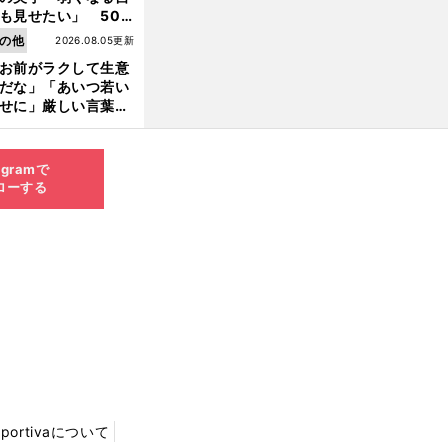
も見せたい」 50
の競輪人生に影響を
の他
2026.08.05更新
える伏見俊昭の死に
お前がラクして生意
言及
だな」「あいつ若い
せに」厳しい言葉を
びせられるも佐藤慎
郎が貫いた誇りとフ
ンへの思い
agramで
ローする
Sportivaについて