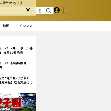
る場合がありま
マイペ
閉じ
検索
メニュ
ー
る
す
ジ
る
動画
インフォ
撃破した輝きと最後まで貫き通したプラス思考
ィーバ バレーボール特
.4 6月30日発売
ィーバ 部活特集号 3
売
などのお知らせが届く
通知を受け取る方法につ