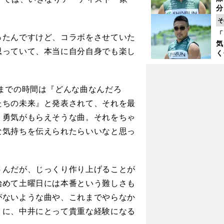
く
分
代
そ
与
「
ったんですけど、コラボをさせていた
も
気
思っていて、本当に自分自身でも楽し
く
浴
太
ァ
までの時間は『どんな曲なんだろ
たちの未来』と発表されて、それを最
、勇気がもらえそうな曲。それをちゃ
な気持ちを伝えられたらいいなと思っ
さんだが、
じっくり
作り上げることが
始めて土曜日には本番という難しさも
がないような曲や、これまでやらなか
うに、中井にとって貴重な経験になる