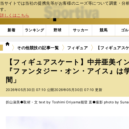
当サイトでは当社の提携先等がお客様のニーズ等について調査・分析し
web Sportiva (webスポルティーバ)
す。
詳しくはこちら
新着
ランキング
野球
サッカー
競馬
ゴル
we
その他競技の記事一覧
フィギュア
【フィギュアス
b
ス
【フィギュアスケート】中井亜美イ
ポ
ル
『ファンタジー・オン・アイス』は
テ
間」
ィ
ー
2026年05月30日 07:10 公開
2026年05月30日 07:10 更新
バ
折山淑美●取材・文 text by Toshimi Oriyama
能登 直●撮影 photo by Sunao