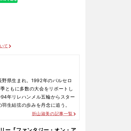
ついて
長野県生まれ。1992年のバルセロ
冬季ともに多数の大会をリポートし
994年リレハンメル五輪からスター
後の羽生結弦の歩みを丹念に追う。
折山淑美の記事一覧
リー『ファンタジー・オン・ア