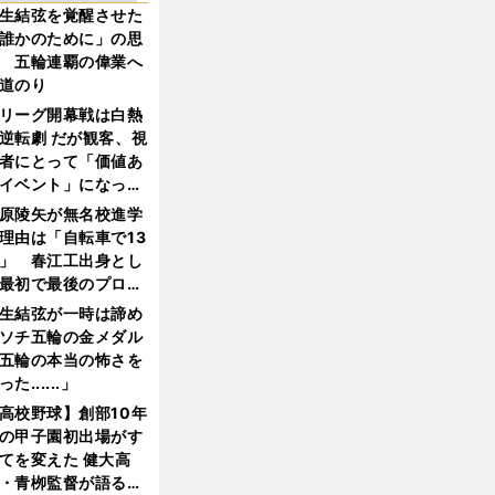
生結弦を覚醒させた
誰かのために」の思
 五輪連覇の偉業へ
道のり
リーグ開幕戦は白熱
逆転劇 だが観客、視
者にとって「価値あ
イベント」になって
たか
原陵矢が無名校進学
理由は「自転車で13
」 春江工出身とし
最初で最後のプロ野
選手となった
生結弦が一時は諦め
ソチ五輪の金メダル
五輪の本当の怖さを
った......」
高校野球】創部10年
の甲子園初出場がす
てを変えた 健大高
・青栁監督が語る