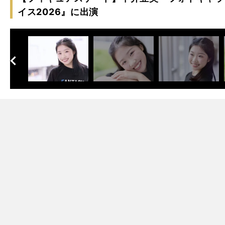
イス2026』に出演
へ
次