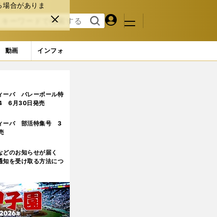
る場合がありま
マイペ
閉じ
検索
メニュ
ー
る
す
ジ
る
動画
インフォ
イス』は学びだらけ「幸せな時間」
ィーバ バレーボール特
.4 6月30日発売
ィーバ 部活特集号 3
売
などのお知らせが届く
通知を受け取る方法につ