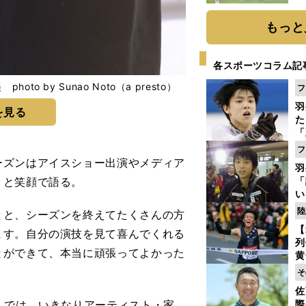
「
て
もっと
各スポーツコラム記
 by Sunao Noto（a presto）
フ
羽
を見る
た
「
知
フ
ズンはアイスショー出演やメディア
羽
」と笑顔で語る。
「
い
の
陸
とと、シーズンを終えてたくさんの方
【
ます。自分の演技を見て喜んでくれる
列
とができて、本当に頑張ってよかった
黄
し
そ
期
佐
き
』では、いきなりアーティスト・家
際