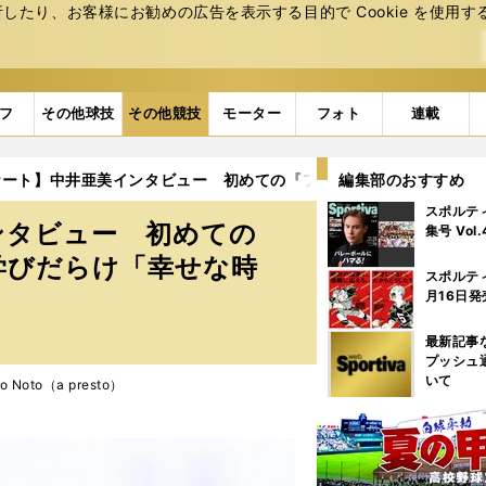
たり、お客様にお勧めの広告を表⽰する⽬的で Cookie を使⽤す
フ
その他球技
その他競技
モーター
フォト
連載
ケート】中井亜美インタビュー 初めての『ファンタジー・オン・ア
編集部のおすすめ
スポルテ
ンタビュー 初めての
集号 Vol
学びだらけ「幸せな時
スポルテ
月16日発
最新記事
プッシュ
いて
 Noto（a presto）