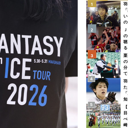
羽
1
「
い
の
Ｊ
2
の
聴
る
い
栗
3
の
分
て
4
球
羽
た
「
知
5
【
目
べ
崎