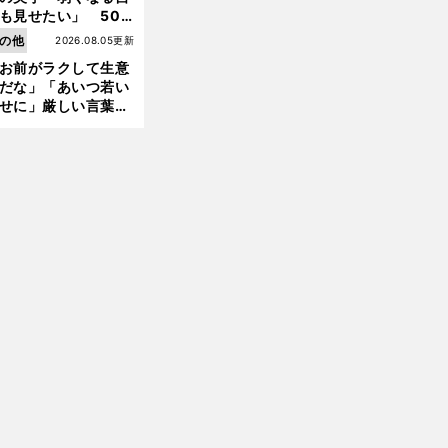
も見せたい」 50
の競輪人生に影響を
の他
2026.08.05更新
える伏見俊昭の死に
お前がラクして生意
言及
だな」「あいつ若い
せに」厳しい言葉を
びせられるも佐藤慎
郎が貫いた誇りとフ
ンへの思い
前