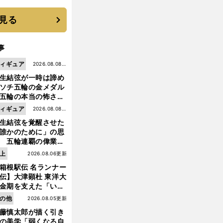
機動破壊」はこうし
生まれた
見る
事
ィギュア
2026.08.08更
生結弦が一時は諦め
新
ソチ五輪の金メダル
五輪の本当の怖さを
った......」
ィギュア
2026.08.08更
生結弦を覚醒させた
新
誰かのために」の思
 五輪連覇の偉業へ
道のり
上
2026.08.06更新
箱根駅伝 名ランナー
伝】大津顕杜 東洋大
金期を支えた「いぶ
銀」の存在 最後は同
の他
2026.08.05更新
の設楽兄弟も受賞で
藤慎太郎が描く引き
なかった金栗杯に輝
の美学「弱くなる自