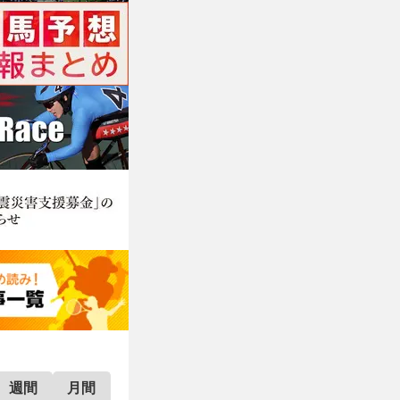
週間
月間