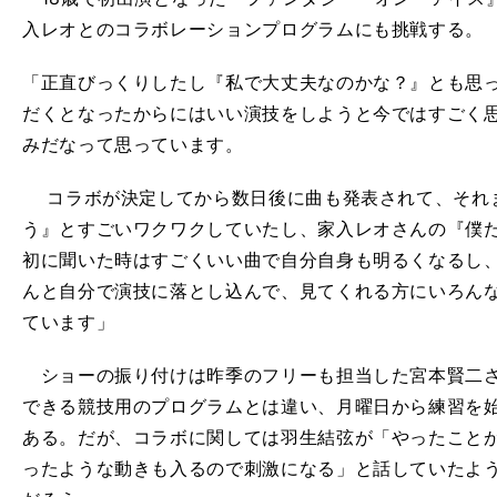
入レオとのコラボレーションプログラムにも挑戦する。
「正直びっくりしたし『私で大丈夫なのかな？』とも思
だくとなったからにはいい演技をしようと今ではすごく
みだなって思っています。
コラボが決定してから数日後に曲も発表されて、それ
う』とすごいワクワクしていたし、家入レオさんの『僕
初に聞いた時はすごくいい曲で自分自身も明るくなるし
んと自分で演技に落とし込んで、見てくれる方にいろん
ています」
ショーの振り付けは昨季のフリーも
担当した
宮本賢二
できる競技用のプログラムとは違い、月曜日から練習を
ある。だが、コラボに関しては羽生結弦が「やったこと
ったような動きも入るので刺激になる」と話していたよ
】
今
」