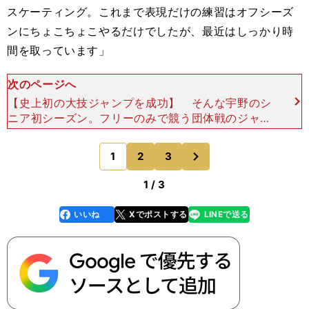
スケーティング。これまで表現だけの練習はオフシーズ
ンにちょこちょこやるだけでしたが、最近はしっかり時
間を取っています」
次のページへ
【史上初の大技ジャンプを成功】 そんな宇野のシ
ニア初シーズン。フリーのみで競う団体戦のジャパ
ンオープンでは、４回転トーループを入れた構成を
ノーミスで滑り、ソチ五輪２位のパトリック・チャ
次
1
2
3
のページへ
ン（カナダ）を
1 / 3
いいね
Xでポストする
LINEで送る
line
faceboo
x
k