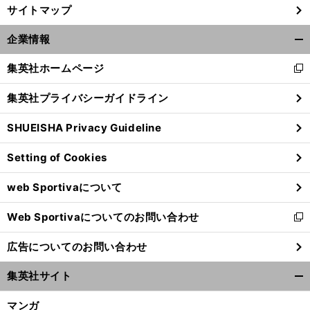
サイトマップ
企業情報
開
く/
集英社ホームページ
新
閉
し
じ
集英社プライバシーガイドライン
い
る
ウ
SHUEISHA Privacy Guideline
ィ
ン
Setting of Cookies
ド
ウ
web Sportivaについて
で
開
Web Sportivaについてのお問い合わせ
く
新
し
広告についてのお問い合わせ
い
ウ
集英社サイト
ィ
開
ン
く/
マンガ
ド