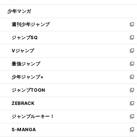
閉
ウ
じ
少年マンガ
で
る
開
週刊少年ジャンプ
く
新
し
ジャンプSQ
い
新
ウ
し
Vジャンプ
ィ
い
新
ン
ウ
し
最強ジャンプ
ド
ィ
い
新
ウ
ン
ウ
し
少年ジャンプ+
で
ド
ィ
い
新
開
ウ
ン
ウ
し
ジャンプTOON
く
で
ド
ィ
い
新
開
ウ
ン
ウ
し
ZEBRACK
く
で
ド
ィ
い
新
開
ウ
ン
ウ
し
ジャンプルーキー！
く
で
ド
ィ
い
新
開
ウ
ン
ウ
し
S-MANGA
く
で
ド
ィ
い
新
開
ウ
ン
ウ