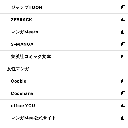
開
ウ
ン
ウ
し
ジャンプTOON
く
で
ド
ィ
い
新
開
ウ
ン
ウ
し
ZEBRACK
く
で
ド
ィ
い
新
開
ウ
ン
ウ
し
マンガMeets
く
で
ド
ィ
い
新
開
ウ
ン
ウ
し
S-MANGA
く
で
ド
ィ
い
新
開
ウ
ン
ウ
し
集英社コミック文庫
く
で
ド
ィ
い
新
開
ウ
ン
ウ
し
女性マンガ
く
で
ド
ィ
い
開
ウ
ン
ウ
Cookie
く
で
ド
ィ
新
開
ウ
ン
し
Cocohana
く
で
ド
い
新
開
ウ
ウ
し
office YOU
く
で
ィ
い
新
開
ン
ウ
し
マンガMee公式サイト
く
ド
ィ
い
新
ウ
ン
ウ
し