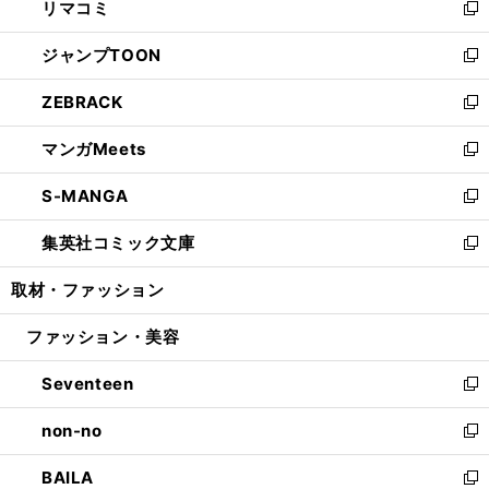
リマコミ
で
ド
ィ
い
新
開
ウ
ン
ウ
し
ジャンプTOON
く
で
ド
ィ
い
新
開
ウ
ン
ウ
し
ZEBRACK
く
で
ド
ィ
い
新
開
ウ
ン
ウ
し
マンガMeets
く
で
ド
ィ
い
新
開
ウ
ン
ウ
し
S-MANGA
く
で
ド
ィ
い
新
開
ウ
ン
ウ
し
集英社コミック文庫
く
で
ド
ィ
い
新
開
ウ
ン
ウ
し
取材・ファッション
く
で
ド
ィ
い
開
ウ
ン
ウ
ファッション・美容
く
で
ド
ィ
開
ウ
ン
Seventeen
く
で
ド
新
開
ウ
し
non-no
く
で
い
新
開
ウ
し
BAILA
く
ィ
い
新