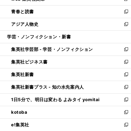
新
ウ
ン
ウ
し
青春と読書
で
ド
ィ
い
新
開
ウ
ン
ウ
し
アジア人物史
く
で
ド
ィ
い
新
開
ウ
ン
ウ
し
学芸・ノンフィクション・新書
く
で
ド
ィ
い
開
ウ
ン
ウ
集英社学芸部 - 学芸・ノンフィクション
く
で
ド
ィ
新
開
ウ
ン
し
集英社ビジネス書
く
で
ド
い
新
開
ウ
ウ
し
集英社新書
く
で
ィ
い
新
開
ン
ウ
し
集英社新書プラス - 知の水先案内人
く
ド
ィ
い
新
ウ
ン
ウ
し
1日5分で、明日は変わる よみタイ yomitai
で
ド
ィ
い
新
開
ウ
ン
ウ
し
kotoba
く
で
ド
ィ
い
新
開
ウ
ン
ウ
し
e!集英社
く
で
ド
ィ
い
新
開