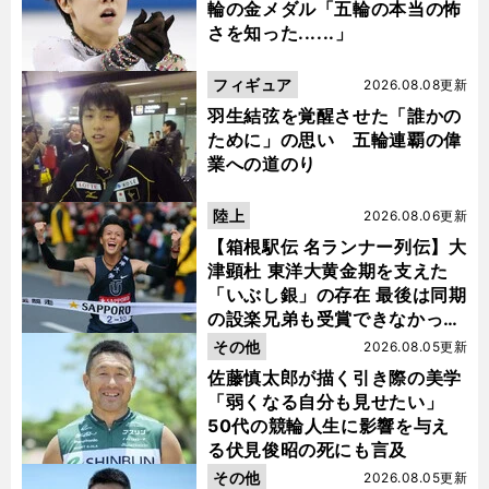
輪の金メダル「五輪の本当の怖
さを知った......」
フィギュア
2026.08.08更新
羽生結弦を覚醒させた「誰かの
ために」の思い 五輪連覇の偉
業への道のり
陸上
2026.08.06更新
【箱根駅伝 名ランナー列伝】大
津顕杜 東洋大黄金期を支えた
「いぶし銀」の存在 最後は同期
の設楽兄弟も受賞できなかった
金栗杯に輝く
その他
2026.08.05更新
佐藤慎太郎が描く引き際の美学
「弱くなる自分も見せたい」
50代の競輪人生に影響を与え
る伏見俊昭の死にも言及
その他
2026.08.05更新