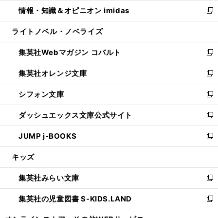
ウ
ン
ウ
し
情報・知識＆オピニオン imidas
く
で
ド
ィ
い
新
開
ウ
ン
ウ
し
ライトノベル・ノベライズ
く
で
ド
ィ
い
開
ウ
ン
ウ
集英社Webマガジン コバルト
く
で
ド
ィ
新
開
ウ
ン
し
集英社オレンジ文庫
く
で
ド
い
新
開
ウ
ウ
し
シフォン文庫
く
で
ィ
い
新
開
ン
ウ
し
ダッシュエックス文庫公式サイト
く
ド
ィ
い
新
ウ
ン
ウ
し
JUMP j-BOOKS
で
ド
ィ
い
新
開
ウ
ン
ウ
し
キッズ
く
で
ド
ィ
い
開
ウ
ン
ウ
集英社みらい文庫
く
で
ド
ィ
新
開
ウ
ン
し
集英社の児童図書 S-KIDS.LAND
く
で
ド
い
新
開
ウ
ウ
し