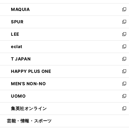
ン
ウ
し
MAQUIA
ド
ィ
い
新
ウ
ン
ウ
し
SPUR
で
ド
ィ
い
新
開
ウ
ン
ウ
し
LEE
く
で
ド
ィ
い
新
開
ウ
ン
ウ
し
eclat
く
で
ド
ィ
い
新
開
ウ
ン
ウ
し
T JAPAN
く
で
ド
ィ
い
新
開
ウ
ン
ウ
し
HAPPY PLUS ONE
く
で
ド
ィ
い
新
開
ウ
ン
ウ
し
MEN'S NON-NO
く
で
ド
ィ
い
新
開
ウ
ン
ウ
し
UOMO
く
で
ド
ィ
い
新
開
ウ
ン
ウ
し
集英社オンライン
く
で
ド
ィ
い
新
開
ウ
ン
ウ
し
芸能・情報・スポーツ
く
で
ド
ィ
い
開
ウ
ン
ウ