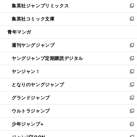
し
集英社ジャンプリミックス
く
で
ド
ィ
い
新
開
ウ
ン
ウ
し
集英社コミック文庫
く
で
ド
ィ
い
新
開
ウ
ン
ウ
し
青年マンガ
く
で
ド
ィ
い
開
ウ
ン
ウ
週刊ヤングジャンプ
く
で
ド
ィ
新
開
ウ
ン
し
ヤングジャンプ定期購読デジタル
く
で
ド
い
新
開
ウ
ウ
し
ヤンジャン！
く
で
ィ
い
新
開
ン
ウ
し
となりのヤングジャンプ
く
ド
ィ
い
新
ウ
ン
ウ
し
グランドジャンプ
で
ド
ィ
い
新
開
ウ
ン
ウ
し
ウルトラジャンプ
く
で
ド
ィ
い
新
開
ウ
ン
ウ
し
少年ジャンプ+
く
で
ド
ィ
い
新
開
ウ
ン
ウ
し
く