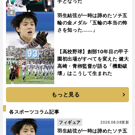
手となった
4
羽生結弦が一時は諦めたソチ五
輪の金メダル「五輪の本当の怖
さを知った......」
5
【高校野球】創部10年目の甲子
園初出場がすべてを変えた 健大
高崎・青栁監督が語る「機動破
壊」はこうして生まれた
もっと見る
各スポーツコラム記事
フィギュア
2026.08.08更新
羽生結弦が一時は諦めたソチ五