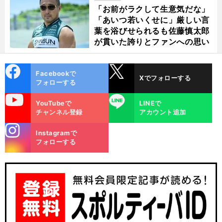
「お前がラクして生意気だな」
衝
前
へ
「あいつ若いくせに」厳しい言
葉を浴びせられるも佐藤慎太郎
が貫いた誇りとファンへの思い
cebo
X
Facebookで
Xでフォローする
ok
フォローする
uTube
LINE
YouTubeで
LINEで
チャンネル登録
アカウント追加
stagra
Instagramで
m
フォローする