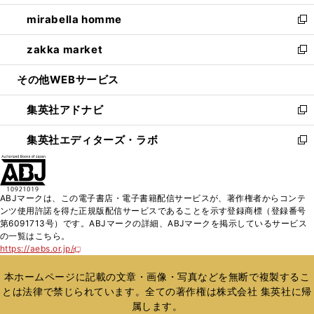
開
ウ
ン
ウ
し
mirabella homme
く
で
ド
ィ
い
新
開
ウ
ン
ウ
し
zakka market
く
で
ド
ィ
い
新
開
ウ
ン
ウ
し
その他WEBサービス
く
で
ド
ィ
い
開
ウ
ン
ウ
集英社アドナビ
く
で
ド
ィ
新
開
ウ
ン
し
集英社エディターズ・ラボ
く
で
ド
い
新
開
ウ
ウ
し
く
で
ィ
い
開
ン
ウ
ABJマークは、この電子書店・電子書籍配信サービスが、著作権者からコンテ
く
ド
ィ
ンツ使用許諾を得た正規版配信サービスであることを示す登録商標（登録番号
ウ
ン
第6091713号）です。ABJマークの詳細、ABJマークを掲示しているサービス
で
ド
の一覧はこちら。
開
ウ
https://aebs.or.jp/
新
く
で
し
い
開
本ホームページに記載の文章・画像・写真などを無断で複製するこ
ウ
く
とは法律で禁じられています。全ての著作権は株式会社 集英社に帰
ィ
属します。
ン