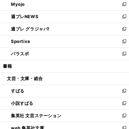
Myojo
く
で
ド
ィ
新
開
ウ
ン
し
週プレNEWS
く
で
ド
い
新
開
ウ
ウ
し
週プレ グラジャパ!
く
で
ィ
い
新
開
ン
ウ
し
Sportiva
く
ド
ィ
い
新
ウ
ン
ウ
し
パラスポ
で
ド
ィ
い
新
開
ウ
ン
ウ
し
書籍
く
で
ド
ィ
い
開
ウ
ン
ウ
文芸・文庫・総合
く
で
ド
ィ
開
ウ
ン
すばる
く
で
ド
新
開
ウ
し
小説すばる
く
で
い
新
開
ウ
し
集英社 文芸ステーション
く
ィ
い
新
ン
ウ
し
web 集英社文庫
ド
ィ
い