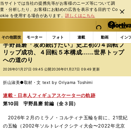
当サイトでは当社の提携先等がお客様のニーズ等について調
査・分析したり、お客様にお勧めの広告を表⽰する⽬的で Co
閉じ
okie を使⽤する場合があります。
詳しくはこちら
る
マイペ
web Sportiva (webスポルティーバ)
検索
メニュ
we
ー
その他競技の記事一覧
フィギュア
宇野昌磨「攻め続
b
ジ
その他競技
モーター
フォト
連載
動画
イン
ス
宇野昌磨「攻め続けたい」史上初の４回転フ
ポ
リップ成功、４回転５本構成......世界トップ
ル
への道のり
テ
ィ
2026年01月27日 09:45 公開
2026年01月27日 09:49 更新
ー
バ
折山淑美●取材・文 text by Oriyama Toshimi
連載・日本人フィギュアスケーターの軌跡
第10回 宇野昌磨 前編（全３回）
2026年２月のミラノ・コルティナ五輪を前に、21世紀
の五輪（2002年ソルトレイクシティ大会〜2022年北京