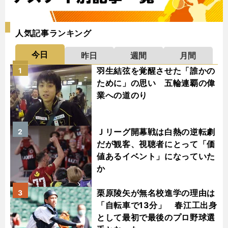
人気記事ランキング
今日
昨日
週間
月間
羽生結弦を覚醒させた「誰かの
1
ために」の思い 五輪連覇の偉
業への道のり
Ｊリーグ開幕戦は白熱の逆転劇
2
だが観客、視聴者にとって「価
値あるイベント」になっていた
か
栗原陵矢が無名校進学の理由は
3
「自転車で13分」 春江工出身
として最初で最後のプロ野球選