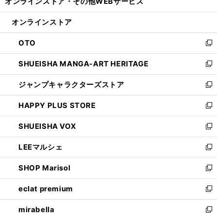
オンラインストア・
その他WEBサービス
く
で
ィ
い
開
ン
ウ
オンラインストア
く
ド
ィ
ウ
ン
OTO
で
ド
新
開
ウ
し
SHUEISHA MANGA-ART HERITAGE
く
で
い
新
開
ウ
し
ジャンプキャラクターズストア
く
ィ
い
新
ン
ウ
し
HAPPY PLUS STORE
ド
ィ
い
新
ウ
ン
ウ
し
SHUEISHA VOX
で
ド
ィ
い
新
開
ウ
ン
ウ
し
LEEマルシェ
く
で
ド
ィ
い
新
開
ウ
ン
ウ
し
SHOP Marisol
く
で
ド
ィ
い
新
開
ウ
ン
ウ
し
eclat premium
く
で
ド
ィ
い
新
開
ウ
ン
ウ
し
mirabella
く
で
ド
ィ
い
新