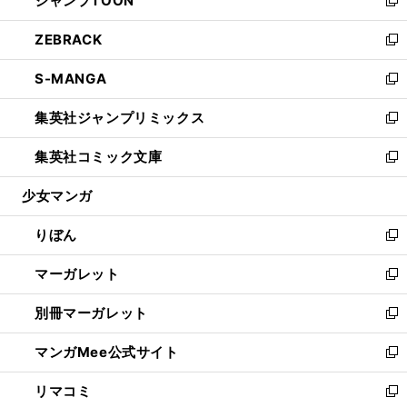
ジャンプTOON
で
ド
ィ
い
新
開
ウ
ン
ウ
し
ZEBRACK
く
で
ド
ィ
い
新
開
ウ
ン
ウ
し
S-MANGA
く
で
ド
ィ
い
新
開
ウ
ン
ウ
し
集英社ジャンプリミックス
く
で
ド
ィ
い
新
開
ウ
ン
ウ
し
集英社コミック文庫
く
で
ド
ィ
い
新
開
ウ
ン
ウ
し
少女マンガ
く
で
ド
ィ
い
開
ウ
ン
ウ
りぼん
く
で
ド
ィ
新
開
ウ
ン
し
マーガレット
く
で
ド
い
新
開
ウ
ウ
し
別冊マーガレット
く
で
ィ
い
新
開
ン
ウ
し
マンガMee公式サイト
く
ド
ィ
い
新
ウ
ン
ウ
し
リマコミ
で
ド
ィ
い
新