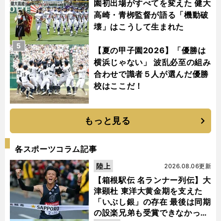
園初出場がすべてを変えた 健大
高崎・青栁監督が語る「機動破
壊」はこうして生まれた
5
【夏の甲子園2026】「優勝は
横浜じゃない」 波乱必至の組み
合わせで識者５人が選んだ優勝
校はここだ！
もっと見る
各スポーツコラム記事
陸上
2026.08.06更新
【箱根駅伝 名ランナー列伝】大
津顕杜 東洋大黄金期を支えた
「いぶし銀」の存在 最後は同期
の設楽兄弟も受賞できなかった