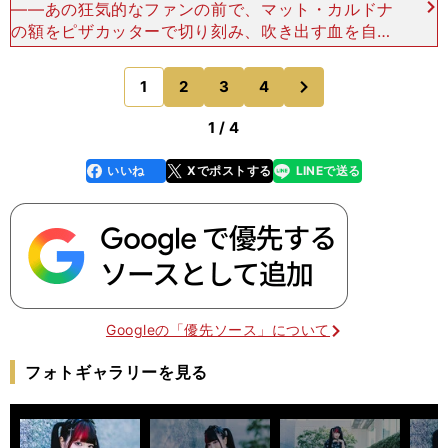
――あの狂気的なファンの前で、マット・カルドナ
の額をピザカッターで切り刻み、吹き出す血を自分
の頬に塗った姿は衝撃でした。伊藤：オーナーのブ
レット・ローダーデールが「バカっぽいことが好
次
1
2
3
4
のページへ
き」ということだ
1 / 4
いいね
Xでポストする
LINEで送る
line
faceboo
x
k
Googleの「優先ソース」について
フォトギャラリーを見る