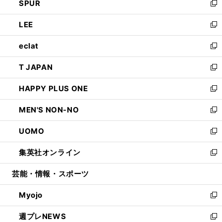
SPUR
で
ド
ィ
い
新
開
ウ
ン
ウ
し
LEE
く
で
ド
ィ
い
新
開
ウ
ン
ウ
し
eclat
く
で
ド
ィ
い
新
開
ウ
ン
ウ
し
T JAPAN
く
で
ド
ィ
い
新
開
ウ
ン
ウ
し
HAPPY PLUS ONE
く
で
ド
ィ
い
新
開
ウ
ン
ウ
し
MEN'S NON-NO
く
で
ド
ィ
い
新
開
ウ
ン
ウ
し
UOMO
く
で
ド
ィ
い
新
開
ウ
ン
ウ
し
集英社オンライン
く
で
ド
ィ
い
新
開
ウ
ン
ウ
し
芸能・情報・スポーツ
く
で
ド
ィ
い
開
ウ
ン
ウ
Myojo
く
で
ド
ィ
新
開
ウ
ン
し
週プレNEWS
く
で
ド
い
新