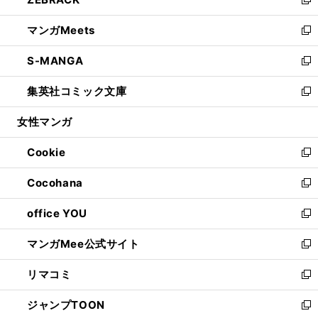
ド
ィ
い
新
開
ウ
ン
ウ
し
マンガMeets
く
で
ド
ィ
い
新
開
ウ
ン
ウ
し
S-MANGA
く
で
ド
ィ
い
新
開
ウ
ン
ウ
し
集英社コミック文庫
く
で
ド
ィ
い
新
開
ウ
ン
ウ
し
女性マンガ
く
で
ド
ィ
い
開
ウ
ン
ウ
Cookie
く
で
ド
ィ
新
開
ウ
ン
し
Cocohana
く
で
ド
い
新
開
ウ
ウ
し
office YOU
く
で
ィ
い
新
開
ン
ウ
し
マンガMee公式サイト
く
ド
ィ
い
新
ウ
ン
ウ
し
リマコミ
で
ド
ィ
い
新
開
ウ
ン
ウ
し
ジャンプTOON
く
で
ド
ィ
い
新