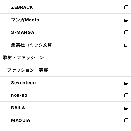
開
ウ
ン
ウ
し
ZEBRACK
く
で
ド
ィ
い
新
開
ウ
ン
ウ
し
マンガMeets
く
で
ド
ィ
い
新
開
ウ
ン
ウ
し
S-MANGA
く
で
ド
ィ
い
新
開
ウ
ン
ウ
し
集英社コミック文庫
く
で
ド
ィ
い
新
開
ウ
ン
ウ
し
取材・ファッション
く
で
ド
ィ
い
開
ウ
ン
ウ
ファッション・美容
く
で
ド
ィ
開
ウ
ン
Seventeen
く
で
ド
新
開
ウ
し
non-no
く
で
い
新
開
ウ
し
BAILA
く
ィ
い
新
ン
ウ
し
MAQUIA
ド
ィ
い
新
ウ
ン
ウ
し