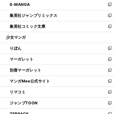
S-MANGA
く
で
ド
ィ
い
新
開
ウ
ン
ウ
し
集英社ジャンプリミックス
く
で
ド
ィ
い
新
開
ウ
ン
ウ
し
集英社コミック文庫
く
で
ド
ィ
い
新
開
ウ
ン
ウ
し
少女マンガ
く
で
ド
ィ
い
開
ウ
ン
ウ
りぼん
く
で
ド
ィ
新
開
ウ
ン
し
マーガレット
く
で
ド
い
新
開
ウ
ウ
し
別冊マーガレット
く
で
ィ
い
新
開
ン
ウ
し
マンガMee公式サイト
く
ド
ィ
い
新
ウ
ン
ウ
し
リマコミ
で
ド
ィ
い
新
開
ウ
ン
ウ
し
ジャンプTOON
く
で
ド
ィ
い
新
開
ウ
ン
ウ
し
ZEBRACK
く
で