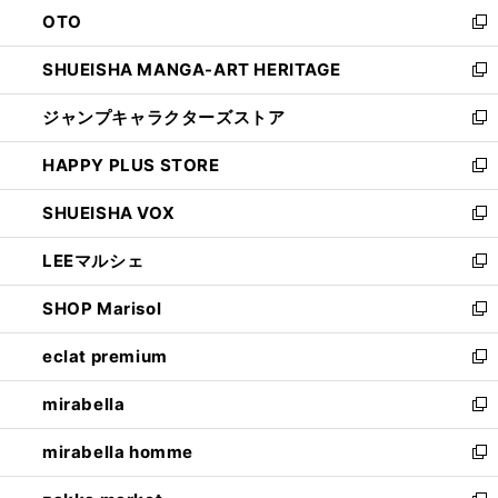
ン
OTO
で
ド
新
開
ウ
し
SHUEISHA MANGA-ART HERITAGE
く
で
い
新
開
ウ
し
ジャンプキャラクターズストア
く
ィ
い
新
ン
ウ
し
HAPPY PLUS STORE
ド
ィ
い
新
ウ
ン
ウ
し
SHUEISHA VOX
で
ド
ィ
い
新
開
ウ
ン
ウ
し
LEEマルシェ
く
で
ド
ィ
い
新
開
ウ
ン
ウ
し
SHOP Marisol
く
で
ド
ィ
い
新
開
ウ
ン
ウ
し
eclat premium
く
で
ド
ィ
い
新
開
ウ
ン
ウ
し
mirabella
く
で
ド
ィ
い
新
開
ウ
ン
ウ
し
mirabella homme
く
で
ド
ィ
い
新
開
ウ
ン
ウ
し