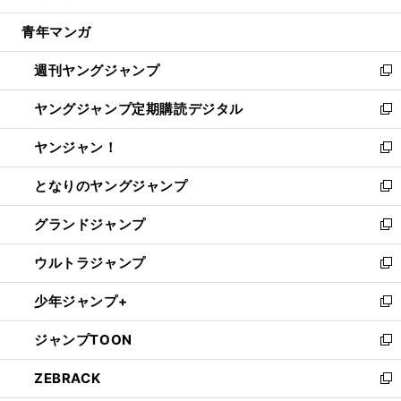
開
ウ
ン
ウ
し
青年マンガ
く
で
ド
ィ
い
開
ウ
ン
ウ
週刊ヤングジャンプ
く
で
ド
ィ
新
開
ウ
ン
し
ヤングジャンプ定期購読デジタル
く
で
ド
い
新
開
ウ
ウ
し
ヤンジャン！
く
で
ィ
い
新
開
ン
ウ
し
となりのヤングジャンプ
く
ド
ィ
い
新
ウ
ン
ウ
し
グランドジャンプ
で
ド
ィ
い
新
開
ウ
ン
ウ
し
ウルトラジャンプ
く
で
ド
ィ
い
新
開
ウ
ン
ウ
し
少年ジャンプ+
く
で
ド
ィ
い
新
開
ウ
ン
ウ
し
ジャンプTOON
く
で
ド
ィ
い
新
開
ウ
ン
ウ
し
ZEBRACK
く
で
ド
ィ
い
新
開
ウ
ン
ウ
し