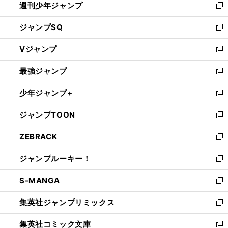
週刊少年ジャンプ
く
新
し
ジャンプSQ
い
新
ウ
し
Vジャンプ
ィ
い
新
ン
ウ
し
最強ジャンプ
ド
ィ
い
新
ウ
ン
ウ
し
少年ジャンプ+
で
ド
ィ
い
新
開
ウ
ン
ウ
し
ジャンプTOON
く
で
ド
ィ
い
新
開
ウ
ン
ウ
し
ZEBRACK
く
で
ド
ィ
い
新
開
ウ
ン
ウ
し
ジャンプルーキー！
く
で
ド
ィ
い
新
開
ウ
ン
ウ
し
S-MANGA
く
で
ド
ィ
い
新
開
ウ
ン
ウ
し
集英社ジャンプリミックス
く
で
ド
ィ
い
新
開
ウ
ン
ウ
し
集英社コミック文庫
く
で
ド
ィ
い
新