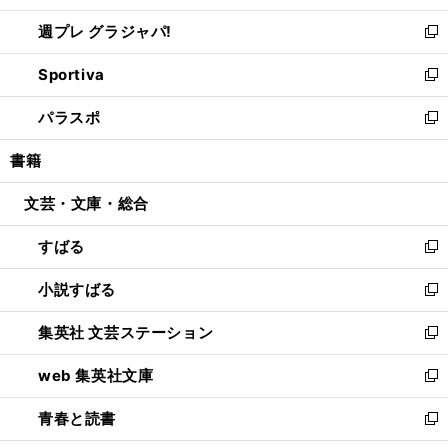
開
ウ
ウ
し
週プレ グラジャパ!
く
で
ィ
い
新
開
ン
ウ
し
Sportiva
く
ド
ィ
い
新
ウ
ン
ウ
し
パラスポ
で
ド
ィ
い
新
開
ウ
ン
ウ
し
書籍
く
で
ド
ィ
い
開
ウ
ン
ウ
文芸・文庫・総合
く
で
ド
ィ
開
ウ
ン
すばる
く
で
ド
新
開
ウ
し
小説すばる
く
で
い
新
開
ウ
し
集英社 文芸ステーション
く
ィ
い
新
ン
ウ
し
web 集英社文庫
ド
ィ
い
新
ウ
ン
ウ
し
青春と読書
で
ド
ィ
い
新
開
ウ
ン
ウ
し