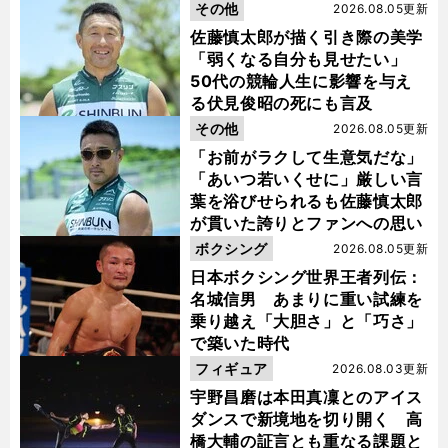
金栗杯に輝く
その他
2026.08.05更新
佐藤慎太郎が描く引き際の美学
「弱くなる自分も見せたい」
50代の競輪人生に影響を与え
る伏見俊昭の死にも言及
その他
2026.08.05更新
「お前がラクして生意気だな」
「あいつ若いくせに」厳しい言
葉を浴びせられるも佐藤慎太郎
が貫いた誇りとファンへの思い
ボクシング
2026.08.05更新
日本ボクシング世界王者列伝：
名城信男 あまりに重い試練を
乗り越え「大胆さ」と「巧さ」
で築いた時代
フィギュア
2026.08.03更新
宇野昌磨は本田真凜とのアイス
ダンスで新境地を切り開く 高
橋大輔の証言とも重なる課題と