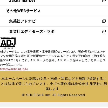
zakka market
く
で
ド
ィ
い
新
開
ウ
ン
ウ
し
その他WEBサービス
く
で
ド
ィ
い
開
ウ
ン
ウ
集英社アドナビ
く
で
ド
ィ
新
開
ウ
ン
し
集英社エディターズ・ラボ
く
で
ド
い
新
開
ウ
ウ
し
く
で
ィ
い
開
ン
ウ
ABJマークは、この電子書店・電子書籍配信サービスが、著作権者からコンテ
く
ド
ィ
ンツ使用許諾を得た正規版配信サービスであることを示す登録商標（登録番号
ウ
ン
第6091713号）です。ABJマークの詳細、ABJマークを掲示しているサービス
で
ド
の一覧はこちら。
開
ウ
https://aebs.or.jp/
新
く
で
し
い
開
本ホームページに記載の文章・画像・写真などを無断で複製するこ
ウ
く
とは法律で禁じられています。全ての著作権は株式会社 集英社に帰
ィ
属します。
ン
ド
© SHUEISHA Inc. All Rights Reserved.
ウ
で
開
く