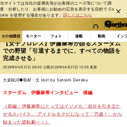
当サイトでは当社の提携先等がお客様のニーズ等について調
査・分析したり、お客様にお勧めの広告を表⽰する⽬的で Co
閉じ
okie を使⽤する場合があります。
詳しくはこちら
る
マイペ
web Sportiva (webスポルティーバ)
検索
メニュ
we
ー
その他競技の記事一覧
格闘技
プロレス
【女子
b
ジ
その他競技
モーター
フォト
連載
動画
イン
ス
【女子プロレス】伊藤麻希が語るスターダム
ポ
での野望「引退するまでに、すべての物語を
ル
完成させる」
テ
ィ
2026年04月21日 09:50 公開
2026年04月21日 10:05 更新
ー
バ
大楽聡詞●取材・文 text by Satoshi Dairaku
スターダム 伊藤麻希インタビュー 後編
（前編：伊藤麻希にとってはイジメも「自分を引き立た
せるスパイス」 アイドルをクビになって「万歳！」から
始まった逆転劇＞＞）