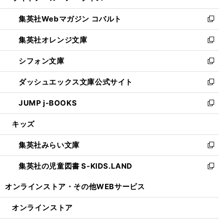
開
ウ
ン
ウ
集英社Webマガジン コバルト
く
で
ド
ィ
新
開
ウ
ン
し
集英社オレンジ文庫
く
で
ド
い
新
開
ウ
ウ
し
シフォン文庫
く
で
ィ
い
新
開
ン
ウ
し
ダッシュエックス文庫公式サイト
く
ド
ィ
い
新
ウ
ン
ウ
し
JUMP j-BOOKS
で
ド
ィ
い
新
開
ウ
ン
ウ
し
キッズ
く
で
ド
ィ
い
開
ウ
ン
ウ
集英社みらい文庫
く
で
ド
ィ
新
開
ウ
ン
し
集英社の児童図書 S-KIDS.LAND
く
で
ド
い
新
開
ウ
ウ
し
オンラインストア・
その他WEBサービス
く
で
ィ
い
開
ン
ウ
オンラインストア
く
ド
ィ
ウ