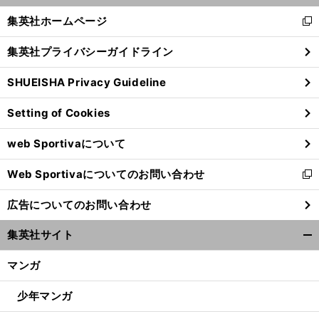
く/
集英社ホームページ
新
閉
し
じ
集英社プライバシーガイドライン
い
る
ウ
SHUEISHA Privacy Guideline
ィ
ン
Setting of Cookies
ド
ウ
web Sportivaについて
で
開
Web Sportivaについてのお問い合わせ
く
新
し
広告についてのお問い合わせ
い
ウ
集英社サイト
ィ
開
ン
く/
マンガ
ド
閉
ウ
じ
少年マンガ
で
る
開