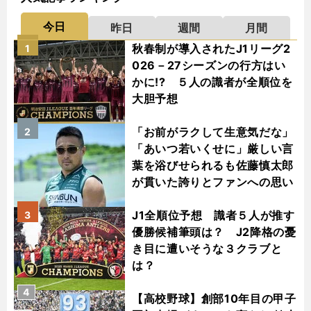
今日
昨日
週間
月間
秋春制が導入されたJ1リーグ2
1
026－27シーズンの行方はい
かに!? ５人の識者が全順位を
大胆予想
「お前がラクして生意気だな」
2
「あいつ若いくせに」厳しい言
葉を浴びせられるも佐藤慎太郎
が貫いた誇りとファンへの思い
J1全順位予想 識者５人が推す
3
優勝候補筆頭は？ J2降格の憂
き目に遭いそうな３クラブと
は？
4
【高校野球】創部10年目の甲子