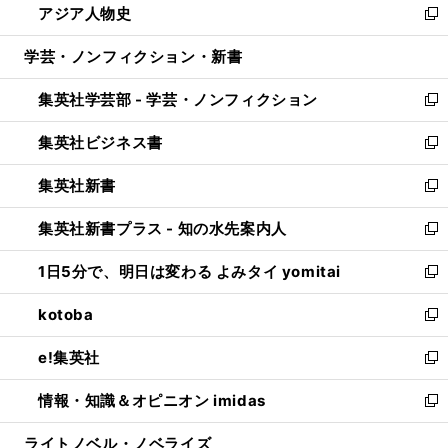
アジア人物史
く
で
ド
ィ
い
新
開
ウ
ン
ウ
し
学芸・ノンフィクション・新書
く
で
ド
ィ
い
開
ウ
ン
ウ
集英社学芸部 - 学芸・ノンフィクション
く
で
ド
ィ
新
開
ウ
ン
し
集英社ビジネス書
く
で
ド
い
新
開
ウ
ウ
し
集英社新書
く
で
ィ
い
新
開
ン
ウ
し
集英社新書プラス - 知の水先案内人
く
ド
ィ
い
新
ウ
ン
ウ
し
1日5分で、明日は変わる よみタイ yomitai
で
ド
ィ
い
新
開
ウ
ン
ウ
し
kotoba
く
で
ド
ィ
い
新
開
ウ
ン
ウ
し
e!集英社
く
で
ド
ィ
い
新
開
ウ
ン
ウ
し
情報・知識＆オピニオン imidas
く
で
ド
ィ
い
新
開
ウ
ン
ウ
し
ライトノベル・ノベライズ
く
で
ド
ィ
い