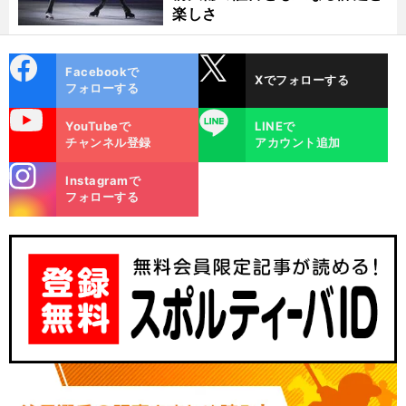
楽しさ
cebo
X
Facebookで
Xでフォローする
ok
フォローする
uTube
LINE
YouTubeで
LINEで
チャンネル登録
アカウント追加
stagra
Instagramで
m
フォローする
】
自
」
万
！
前