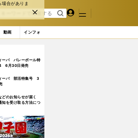
る場合がありま
マイペ
閉じ
検索
メニュ
ー
る
す
ジ
る
動画
インフォ
開 名王者が苦しんだメガ・ファイト前でも「ブレない」
ィーバ バレーボール特
.4 6月30日発売
ィーバ 部活特集号 3
売
などのお知らせが届く
通知を受け取る方法につ