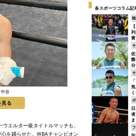
各スポーツコラム記
陸
【
列
黄
し
そ
期
佐
き
際
く
分
代
そ
与
「
も
気
る中谷
く
浴
ボ
を見る
太
日
ァ
者
ま
統一ウエルター級タイトルマッチも、
越
フ
さ
心を踊らせた。WBAチャンピオン
宇