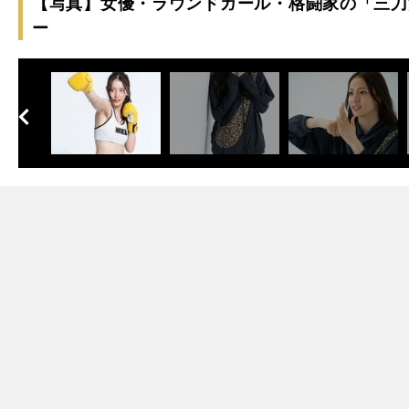
【写真】女優・ラウンドガール・格闘家の「三刀
ー
へ
次