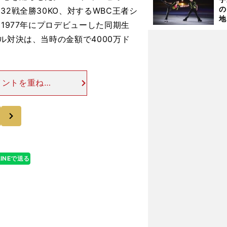
の
2戦全勝30KO、対するWBC王者シ
地
1977年にプロデビューした同期生
輔
題
ル対決は、当時の金額で4000万ド
イントを重ねた
勢に立たされて
き、第13ラウ
次
LINEで送る