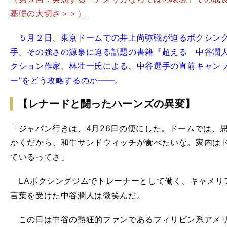
基礎の大切さ＞＞）
５月２日、東京ドームでの井上尚弥戦が迫るボクシング
手。その強さの源泉に迫る話題の書籍『超える 中谷潤
クション作家、林壮一氏による、中谷選手の直前キャンプ
ー"をどう攻略するのか――。
【レナードと闘ったハーンズの異変】
「ジャパン行きは、4月26日の便にした。ドームでは、
かくだから、和牛サンドウィッチが食べたいな。家内は
ているってさ」
LAボクシングジムでトレーナーとして働く、キャメリ
言葉を受けた中谷潤人は微笑んだ。
この日は中谷の熱狂的ファンであるフィリピン系アメリ