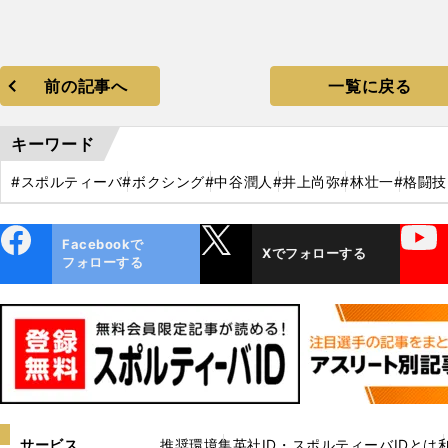
前の記事へ
一覧に戻る
キーワード
#スポルティーバ
#ボクシング
#中谷潤人
#井上尚弥
#林壮一
#格闘技
ebo
X
YouTube
Facebookで
Xでフォローする
ok
フォローする
サービス
推奨環境
集英社ID・スポルティーバIDとは