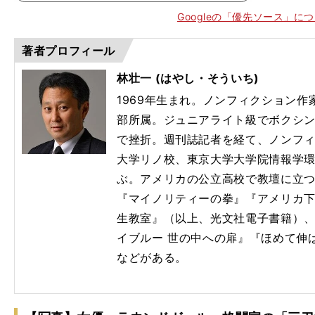
Googleの「優先ソース」に
著者プロフィール
林壮一 (はやし・そういち)
1969年生まれ。ノンフィクション作
部所属。ジュニアライト級でボクシ
で挫折。週刊誌記者を経て、ノンフ
大学リノ校、東京大学大学院情報学
ぶ。アメリカの公立高校で教壇に立
『マイノリティーの拳』『アメリカ
生教室』（以上、光文社電子書籍）、
イブルー 世の中への扉』『ほめて伸
などがある。