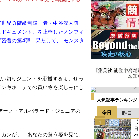
世界３階級制覇王者・中谷潤人選
人ドキュメント』を上梓したノンフィ
密着の第4弾。果たして、"モンスタ
思い切りジュントを応援するよ。せっ
ドンキホーテでの買い物を楽しみにし
人気記事ランキング
アーノ・アルバラード・ジュニアの
今日
昨日
【
1
目
カンが、「あなたの闘う姿を見て、
べ