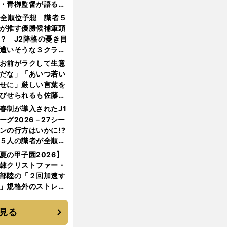
・青栁監督が語る
機動破壊」はこうし
1全順位予想 識者５
生まれた
が推す優勝候補筆頭
？ J2降格の憂き目
遭いそうな３クラブ
は？
お前がラクして生意
だな」「あいつ若い
せに」厳しい言葉を
びせられるも佐藤慎
郎が貫いた誇りとフ
春制が導入されたJ1
ンへの思い
ーグ2026－27シー
ンの行方はいかに!?
５人の識者が全順位
大胆予想
夏の甲子園2026】
隷クリストファー・
部陸の「２回加速す
」規格外のストレー
 それでもプロではな
大学進学を選ぶ理由
見る