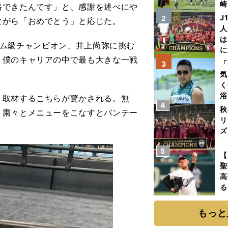
崎
格できたんです」と、感謝を述べにや
「
J
2
ながら「おめでとう」と応じた。
て
人
は
ンタム級チャンピオン、井上尚弥に挑む
に
、僕のキャリアの中で最も大きな一戦
と
「
3
気
く
浴
取材するこちらが驚かされる。無
4
太
秋
、粛々とメニューをこなすとバンテー
ァ
リ
ズ
5
を
【
聖
高
る
ト
く
もっと