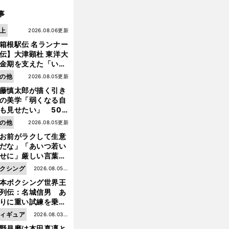
事
上
2026.08.06更新
箱根駅伝 名ランナー
伝】大津顕杜 東洋大
金期を支えた「いぶ
銀」の存在 最後は同
の他
2026.08.05更新
の設楽兄弟も受賞で
藤慎太郎が描く引き
なかった金栗杯に輝
の美学「弱くなる自
も見せたい」 50
の競輪人生に影響を
の他
2026.08.05更新
える伏見俊昭の死に
お前がラクして生意
言及
だな」「あいつ若い
せに」厳しい言葉を
びせられるも佐藤慎
クシング
2026.08.05更
郎が貫いた誇りとフ
本ボクシング世界王
新
ンへの思い
列伝：名城信男 あ
りに重い試練を乗り
え「大胆さ」と「巧
ィギュア
2026.08.03更
」で築いた時代
野昌磨は本田真凜と
新