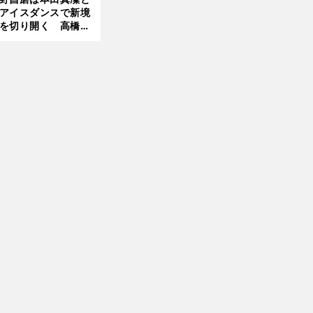
アイスダンスで新境
を切り開く 高橋大
の証言とも重なる課
と楽しさ
」
前