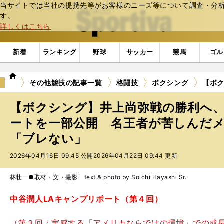
当サイトでは当社の提携先等がお客様のニーズ等について調査・分析し
web Sportiva (webスポルティーバ)
す。
詳しくはこちら
新着
ランキング
野球
サッカー
競馬
ゴル
we
その他競技の記事一覧
格闘技
ボクシング
【ボ
b
ス
【ボクシング】井上尚弥戦の勝利へ
ポ
ル
ートを一部公開 名王者が苦しんだ
テ
「ブレない」
ィ
ー
2026年04月16日 09:45 公開
2026年04月22日 09:44 更新
バ
林壮一●取材・文・撮影 text & photo by Soichi Hayashi Sr.
中谷潤人LAキャンプリポート（第４回）
（第３回：実感する「アメリカならではの環境」での成長 N