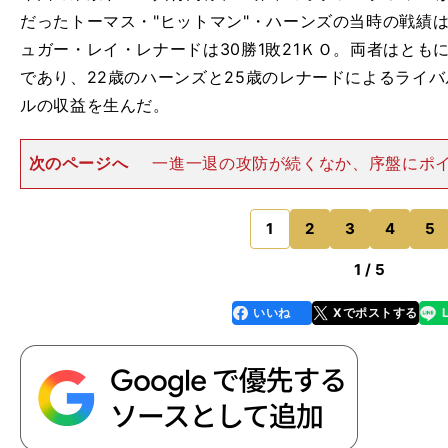
だったトーマス・"ヒットマン"・ハーンズの当時の戦績は3
ュガー・レイ・レナードは30勝1敗21ＫＯ。両者はともに
であり、22歳のハーンズと25歳のレナードによるライバ
ルの収益を生んだ。
次のページへ
一進一退の攻防が続くなか、序盤にポ
ハーンズが、終盤、やや逃げのボクシングを見せる。劣
いたレナードは、そんなヒットマンのわずかな心の隙を突
ンドにワンツーをヒット
1
2
3
4
5
のページへ
1 / 5
いいね
Xでポストする
line
faceboo
x
k
】
、
正