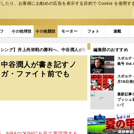
たり、お客様にお勧めの広告を表⽰する⽬的で Cookie を使⽤す
フ
その他球技
その他競技
モーター
フォト
連載
クシング】井上尚弥戦の勝利へ、中谷潤人が書き記すノートを一部公
編集部のおすすめ
スポルテ
、中谷潤人が書き記すノ
集号 Vol
メガ・ファイト前でも
スポルテ
月16日発
最新記事
プッシュ
いて
BAの"KING"を見て再認識する