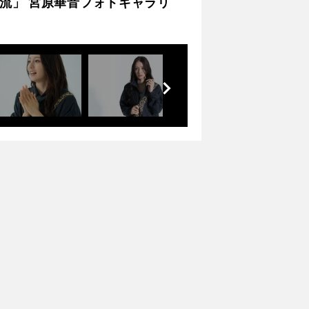
流」 宮原華音フォトギャラリ
前
へ