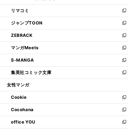
ウ
ン
ウ
し
リマコミ
で
ド
ィ
い
新
開
ウ
ン
ウ
し
ジャンプTOON
く
で
ド
ィ
い
新
開
ウ
ン
ウ
し
ZEBRACK
く
で
ド
ィ
い
新
開
ウ
ン
ウ
し
マンガMeets
く
で
ド
ィ
い
新
開
ウ
ン
ウ
し
S-MANGA
く
で
ド
ィ
い
新
開
ウ
ン
ウ
し
集英社コミック文庫
く
で
ド
ィ
い
新
開
ウ
ン
ウ
し
女性マンガ
く
で
ド
ィ
い
開
ウ
ン
ウ
Cookie
く
で
ド
ィ
新
開
ウ
ン
し
Cocohana
く
で
ド
い
新
開
ウ
ウ
し
office YOU
く
で
ィ
い
新
開
ン
ウ