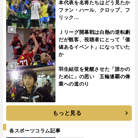
本代表を名将たちはどう見たか
ファン・ハール、クロップ、フ
リック...
4
Ｊリーグ開幕戦は白熱の逆転劇
だが観客、視聴者にとって「価
値あるイベント」になっていた
か
5
羽生結弦を覚醒させた「誰かの
ために」の思い 五輪連覇の偉
業への道のり
もっと見る
各スポーツコラム記事