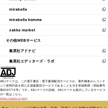
開
ウ
ン
ウ
し
mirabella
く
で
ド
ィ
い
新
開
ウ
ン
ウ
し
mirabella homme
く
で
ド
ィ
い
新
開
ウ
ン
ウ
し
zakka market
く
で
ド
ィ
い
新
開
ウ
ン
ウ
し
その他WEBサービス
く
で
ド
ィ
い
開
ウ
ン
ウ
集英社アドナビ
く
で
ド
ィ
新
開
ウ
ン
し
集英社エディターズ・ラボ
く
で
ド
い
新
開
ウ
ウ
し
く
で
ィ
い
開
ン
ウ
ABJマークは、この電子書店・電子書籍配信サービスが、著作権者からコンテ
く
ド
ィ
ンツ使用許諾を得た正規版配信サービスであることを示す登録商標（登録番号
ウ
ン
第6091713号）です。ABJマークの詳細、ABJマークを掲示しているサービス
で
ド
の一覧はこちら。
開
ウ
https://aebs.or.jp/
新
く
で
し
い
開