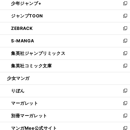
少年ジャンプ+
く
で
ド
ィ
い
新
開
ウ
ン
ウ
し
ジャンプTOON
く
で
ド
ィ
い
新
開
ウ
ン
ウ
し
ZEBRACK
く
で
ド
ィ
い
新
開
ウ
ン
ウ
し
S-MANGA
く
で
ド
ィ
い
新
開
ウ
ン
ウ
し
集英社ジャンプリミックス
く
で
ド
ィ
い
新
開
ウ
ン
ウ
し
集英社コミック文庫
く
で
ド
ィ
い
新
開
ウ
ン
ウ
し
少女マンガ
く
で
ド
ィ
い
開
ウ
ン
ウ
りぼん
く
で
ド
ィ
新
開
ウ
ン
し
マーガレット
く
で
ド
い
新
開
ウ
ウ
し
別冊マーガレット
く
で
ィ
い
新
開
ン
ウ
し
マンガMee公式サイト
く
ド
ィ
い
新