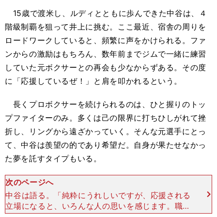
15歳で渡米し、ルディとともに歩んできた中谷は、４
階級制覇を狙って井上に挑む。ここ最近、宿舎の周りを
ロードワークしていると、頻繁に声をかけられる。ファ
ンからの激励はもちろん、数年前までジムで一緒に練習
していた元ボクサーとの再会も少なからずある。その度
に「応援しているぜ！」と肩を叩かれるという。
長くプロボクサーを続けられるのは、ひと握りのトッ
プファイターのみ。多くは己の限界に打ちひしがれて挫
折し、リングから遠ざかっていく。そんな元選手にとっ
て、中谷は羨望の的であり希望だ。自身が果たせなかっ
た夢を託すタイプもいる。
次のページへ
中谷は語る。「純粋にうれしいですが、応援される
立場になると、いろんな人の思いを感じます。職業
としてボクシングができている環境は、当たり前じ