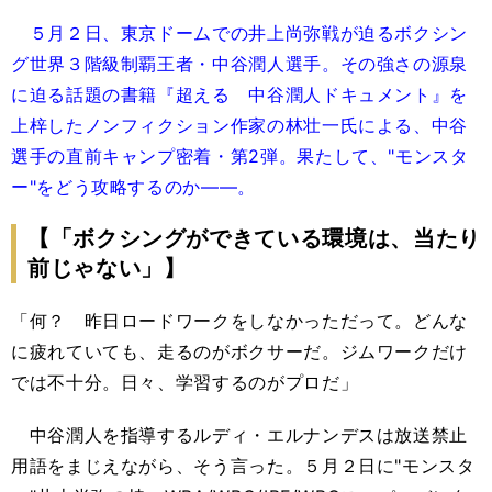
５月２日、東京ドームでの井上尚弥戦が迫るボクシン
グ世界３階級制覇王者・中谷潤人選手。その強さの源泉
に迫る話題の書籍『超える 中谷潤人ドキュメント』を
上梓したノンフィクション作家の林壮一氏による、中谷
選手の直前キャンプ密着・第2弾。果たして、"モンスタ
ー"をどう攻略するのか――。
【「ボクシングができている環境は、当たり
前じゃない」】
「何？ 昨日ロードワークをしなかっただって。どんな
に疲れていても、走るのがボクサーだ。ジムワークだけ
では不十分。日々、学習するのがプロだ」
中谷潤人を指導するルディ・エルナンデスは放送禁止
用語をまじえながら、そう言った。５月２日に"モンスタ