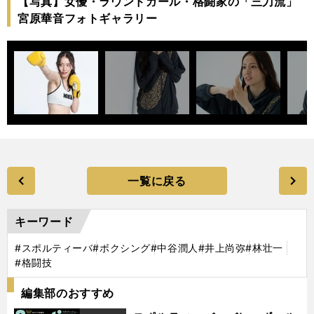
【写真】女優・ラウンドガール・格闘家の「三刀流」
宮原華音フォトギャラリー
一覧に戻る
キーワード
#スポルティーバ
#ボクシング
#中谷潤人
#井上尚弥
#林壮一
#格闘技
編集部のおすすめ