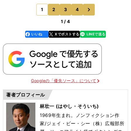
ゃないんだと認識しますね。だからこそ、エネルギ
次
1
2
3
4
のページへ
ーをもらえると
1 / 4
いいね
Xでポストする
LINEで送る
line
faceboo
x
k
Googleの「優先ソース」について
著者プロフィール
林壮一 (はやし・そういち)
1969年生まれ。ノンフィクション作
家/ジェイ・ビー・シー（株）広報部所