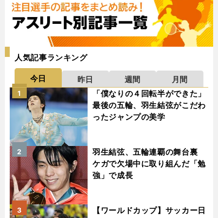
人気記事ランキング
今日
昨日
週間
月間
「僕なりの４回転半ができた」
1
最後の五輪、羽生結弦がこだわ
ったジャンプの美学
羽生結弦、五輪連覇の舞台裏
2
ケガで欠場中に取り組んだ「勉
強」で成長
【ワールドカップ】サッカー日
3