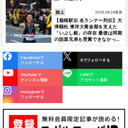
陸上
2026.08.06更新
【箱根駅伝 名ランナー列伝】大
津顕杜 東洋大黄金期を支えた
「いぶし銀」の存在 最後は同期
の設楽兄弟も受賞できなかった
金栗杯に輝く
cebo
X
Facebookで
Xでフォローする
ok
フォローする
uTube
LINE
YouTubeで
LINEで
】
.
・
前
チャンネル登録
アカウント追加
へ
stagra
Instagramで
m
フォローする