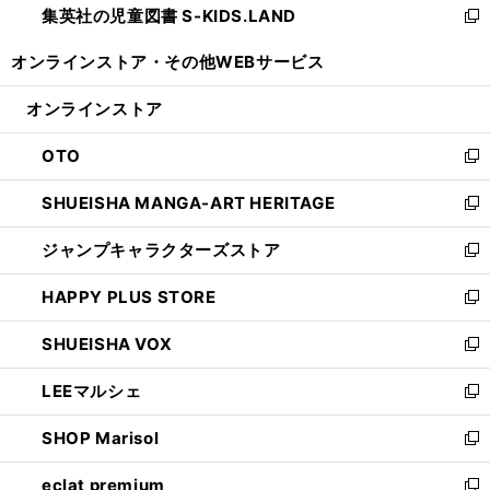
集英社の児童図書 S-KIDS.LAND
く
で
ド
い
新
開
ウ
ウ
し
オンラインストア・
その他WEBサービス
く
で
ィ
い
開
ン
ウ
オンラインストア
く
ド
ィ
ウ
ン
OTO
で
ド
新
開
ウ
し
SHUEISHA MANGA-ART HERITAGE
く
で
い
新
開
ウ
し
ジャンプキャラクターズストア
く
ィ
い
新
ン
ウ
し
HAPPY PLUS STORE
ド
ィ
い
新
ウ
ン
ウ
し
SHUEISHA VOX
で
ド
ィ
い
新
開
ウ
ン
ウ
し
LEEマルシェ
く
で
ド
ィ
い
新
開
ウ
ン
ウ
し
SHOP Marisol
く
で
ド
ィ
い
新
開
ウ
ン
ウ
し
eclat premium
く
で
ド
ィ
い
新