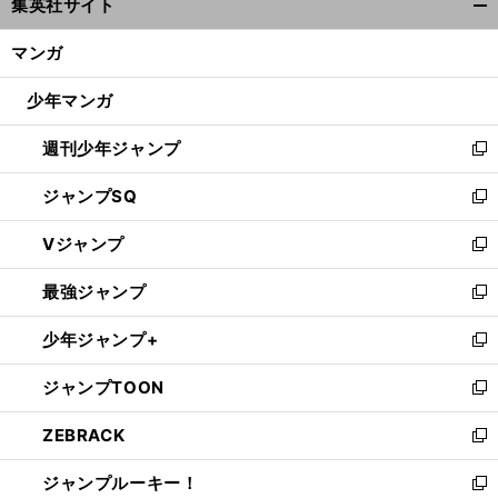
集英社サイト
ィ
開
ン
く/
マンガ
ド
閉
ウ
じ
少年マンガ
で
る
開
週刊少年ジャンプ
く
新
し
ジャンプSQ
い
新
ウ
し
Vジャンプ
ィ
い
新
ン
ウ
し
最強ジャンプ
ド
ィ
い
新
ウ
ン
ウ
し
少年ジャンプ+
で
ド
ィ
い
新
開
ウ
ン
ウ
し
ジャンプTOON
く
で
ド
ィ
い
新
開
ウ
ン
ウ
し
ZEBRACK
く
で
ド
ィ
い
新
開
ウ
ン
ウ
し
ジャンプルーキー！
く
で
ド
ィ
い
新