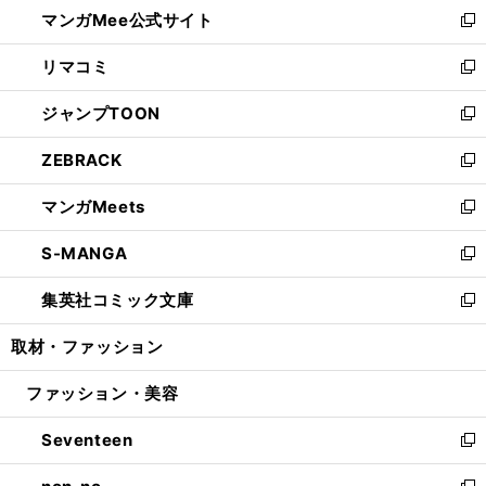
し
マンガMee公式サイト
く
ド
ィ
い
新
ウ
ン
ウ
し
リマコミ
で
ド
ィ
い
新
開
ウ
ン
ウ
し
ジャンプTOON
く
で
ド
ィ
い
新
開
ウ
ン
ウ
し
ZEBRACK
く
で
ド
ィ
い
新
開
ウ
ン
ウ
し
マンガMeets
く
で
ド
ィ
い
新
開
ウ
ン
ウ
し
S-MANGA
く
で
ド
ィ
い
新
開
ウ
ン
ウ
し
集英社コミック文庫
く
で
ド
ィ
い
新
開
ウ
ン
ウ
し
取材・ファッション
く
で
ド
ィ
い
開
ウ
ン
ウ
ファッション・美容
く
で
ド
ィ
開
ウ
ン
Seventeen
く
で
ド
新
開
ウ
し
く