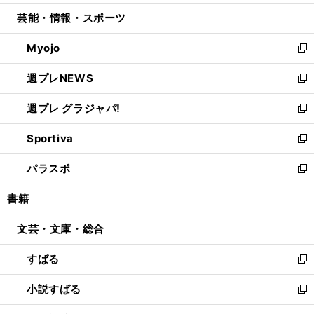
開
ウ
ン
ウ
し
芸能・情報・スポーツ
く
で
ド
ィ
い
開
ウ
ン
ウ
Myojo
く
で
ド
ィ
新
開
ウ
ン
し
週プレNEWS
く
で
ド
い
新
開
ウ
ウ
し
週プレ グラジャパ!
く
で
ィ
い
新
開
ン
ウ
し
Sportiva
く
ド
ィ
い
新
ウ
ン
ウ
し
パラスポ
で
ド
ィ
い
新
開
ウ
ン
ウ
し
書籍
く
で
ド
ィ
い
開
ウ
ン
ウ
文芸・文庫・総合
く
で
ド
ィ
開
ウ
ン
すばる
く
で
ド
新
開
ウ
し
小説すばる
く
で
い
新
開
ウ
し