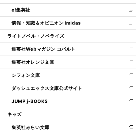
開
ウ
ン
ウ
し
e!集英社
く
で
ド
ィ
い
新
開
ウ
ン
ウ
し
情報・知識＆オピニオン imidas
く
で
ド
ィ
い
新
開
ウ
ン
ウ
し
ライトノベル・ノベライズ
く
で
ド
ィ
い
開
ウ
ン
ウ
集英社Webマガジン コバルト
く
で
ド
ィ
新
開
ウ
ン
し
集英社オレンジ文庫
く
で
ド
い
新
開
ウ
ウ
し
シフォン文庫
く
で
ィ
い
新
開
ン
ウ
し
ダッシュエックス文庫公式サイト
く
ド
ィ
い
新
ウ
ン
ウ
し
JUMP j-BOOKS
で
ド
ィ
い
新
開
ウ
ン
ウ
し
キッズ
く
で
ド
ィ
い
開
ウ
ン
ウ
集英社みらい文庫
く
で
ド
ィ
新
開
ウ
ン
し