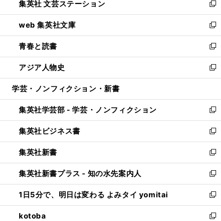
集英社 文芸ステーション
く
ィ
い
新
ン
ウ
し
web 集英社文庫
ド
ィ
い
新
ウ
ン
ウ
し
青春と読書
で
ド
ィ
い
新
開
ウ
ン
ウ
し
アジア人物史
く
で
ド
ィ
い
新
開
ウ
ン
ウ
し
学芸・ノンフィクション・新書
く
で
ド
ィ
い
開
ウ
ン
ウ
集英社学芸部 - 学芸・ノンフィクション
く
で
ド
ィ
新
開
ウ
ン
し
集英社ビジネス書
く
で
ド
い
新
開
ウ
ウ
し
集英社新書
く
で
ィ
い
新
開
ン
ウ
し
集英社新書プラス - 知の水先案内人
く
ド
ィ
い
新
ウ
ン
ウ
し
1日5分で、明日は変わる よみタイ yomitai
で
ド
ィ
い
新
開
ウ
ン
ウ
し
kotoba
く
で
ド
ィ
い
新