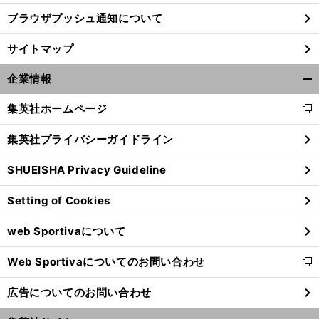
ブラウザプッシュ通知について
サイトマップ
企業情報
開
く/
集英社ホームページ
新
閉
し
じ
集英社プライバシーガイドライン
い
る
ウ
SHUEISHA Privacy Guideline
ィ
ン
Setting of Cookies
ド
ウ
web Sportivaについて
で
開
Web Sportivaについてのお問い合わせ
く
新
し
広告についてのお問い合わせ
い
ウ