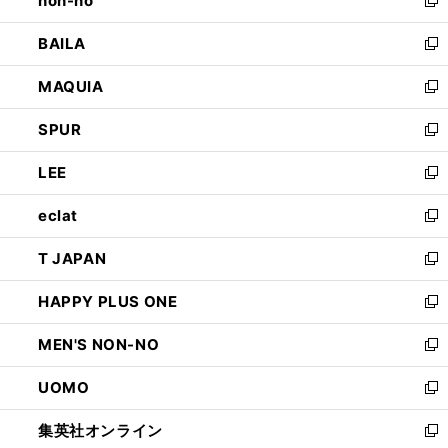
non-no
で
い
新
開
ウ
し
BAILA
く
ィ
い
新
ン
ウ
し
MAQUIA
ド
ィ
い
新
ウ
ン
ウ
し
SPUR
で
ド
ィ
い
新
開
ウ
ン
ウ
し
LEE
く
で
ド
ィ
い
新
開
ウ
ン
ウ
し
eclat
く
で
ド
ィ
い
新
開
ウ
ン
ウ
し
T JAPAN
く
で
ド
ィ
い
新
開
ウ
ン
ウ
し
HAPPY PLUS ONE
く
で
ド
ィ
い
新
開
ウ
ン
ウ
し
MEN'S NON-NO
く
で
ド
ィ
い
新
開
ウ
ン
ウ
し
UOMO
く
で
ド
ィ
い
新
開
ウ
ン
ウ
し
集英社オンライン
く
で
ド
ィ
い
新