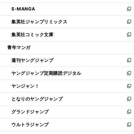
開
ウ
ン
ウ
し
S-MANGA
く
で
ド
ィ
い
新
開
ウ
ン
ウ
し
集英社ジャンプリミックス
く
で
ド
ィ
い
新
開
ウ
ン
ウ
し
集英社コミック文庫
く
で
ド
ィ
い
新
開
ウ
ン
ウ
し
青年マンガ
く
で
ド
ィ
い
開
ウ
ン
ウ
週刊ヤングジャンプ
く
で
ド
ィ
新
開
ウ
ン
し
ヤングジャンプ定期購読デジタル
く
で
ド
い
新
開
ウ
ウ
し
ヤンジャン！
く
で
ィ
い
新
開
ン
ウ
し
となりのヤングジャンプ
く
ド
ィ
い
新
ウ
ン
ウ
し
グランドジャンプ
で
ド
ィ
い
新
開
ウ
ン
ウ
し
ウルトラジャンプ
く
で
ド
ィ
い
新
開
ウ
ン
ウ
し