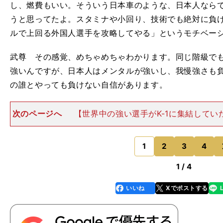
し、燃費もいい。そういう日本車のような、日本人なら
うと思ってたよ。スタミナや小回り、技術でも絶対に負
ルで上回る外国人選手を攻略してやる」というモチベー
武尊 その感覚、めちゃめちゃわかります。同じ階級で
強いんですが、日本人はメンタルが強いし、我慢強さも
の誰とやっても負けない自信があります。
次のページへ
【世界中の強い選手がK-1に集結して
メンタルを鍛えられたという意味では、俺も武尊くんも
こともあるだろうね。基本、試合は"無差別級"だし、普
重は関係なく（相
1
2
3
4
のページへ
1 / 4
いいね
Xでポストする
line
faceboo
x
】
、
k
×
K
1