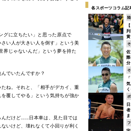
各スポーツコラム記
陸
【
列
リングに立ちたい」と思った原点で
黄
し
小さい人が大きい人を倒す」という美
そ
期
の世界じゃないんだ」という夢を持た
佐
き
際
く
分
代
そ
挑んでいたんですか？
与
「
も
気
いたね。それと、「相手がデカイ、重
く
浴
れを覆してやる」という気持ちが強か
ボ
太
日
ァ
者
ま
けど......日本車は、見た目では
越
フ
れないけど、壊れなくて小回りが利く
さ
宇