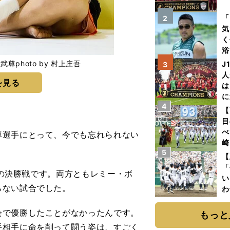
を
「
2
気
く
浴
太
photo by 村上庄吾
J
3
ァ
人
を見る
は
に
4
と
【
目
べ
尊選手にとって、今でも忘れられない
崎
5
「
【
て
「
時の決勝戦です。両方ともレミー・ボ
い
らない試合でした。
わ
だ
で優勝したことがなかったんです。
もっと
手相手に命を削って闘う姿は、すごく