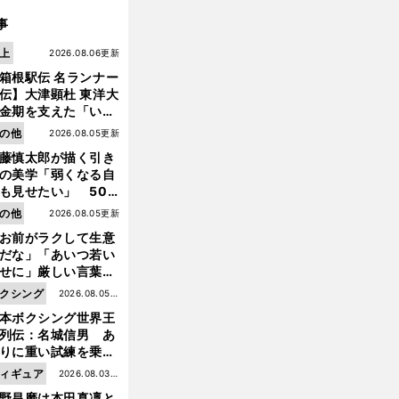
事
上
2026.08.06更新
箱根駅伝 名ランナー
伝】大津顕杜 東洋大
金期を支えた「いぶ
銀」の存在 最後は同
の他
2026.08.05更新
の設楽兄弟も受賞で
藤慎太郎が描く引き
なかった金栗杯に輝
の美学「弱くなる自
も見せたい」 50
の競輪人生に影響を
の他
2026.08.05更新
える伏見俊昭の死に
お前がラクして生意
言及
だな」「あいつ若い
せに」厳しい言葉を
びせられるも佐藤慎
クシング
2026.08.05更
郎が貫いた誇りとフ
本ボクシング世界王
新
ンへの思い
列伝：名城信男 あ
りに重い試練を乗り
え「大胆さ」と「巧
ィギュア
2026.08.03更
」で築いた時代
野昌磨は本田真凜と
新