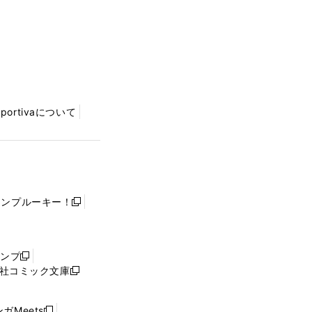
Sportivaについて
ャンプルーキー！
新
し
い
ウ
ャンプ
新
ィ
社コミック文庫
し
新
ン
い
し
ド
ウ
い
ウ
ガMeets