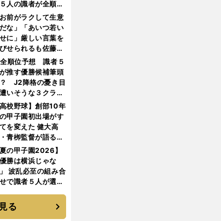
５人の識者が全順位
大胆予想
お前がラクして生意
だな」「あいつ若い
せに」厳しい言葉を
びせられるも佐藤慎
郎が貫いた誇りとフ
1全順位予想 識者５
ンへの思い
が推す優勝候補筆頭
？ J2降格の憂き目
遭いそうな３クラブ
は？
高校野球】創部10年
の甲子園初出場がす
てを変えた 健大高
・青栁監督が語る
機動破壊」はこうし
夏の甲子園2026】
生まれた
優勝は横浜じゃな
」 波乱必至の組み合
せで識者５人が選ん
優勝校はここだ！
見る