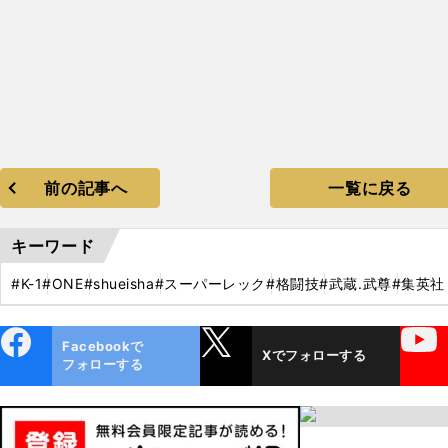
前の記事へ
一覧に戻る
キーワード
#K-1
#ONE
#shueisha
#スーパーレック
#格闘技
#武蔵.武尊
#集英社
ebo
X
YouTube
Facebookで
Xでフォローする
ok
フォローする