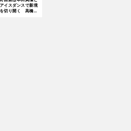
アイスダンスで新境
を切り開く 高橋大
の証言とも重なる課
と楽しさ
前
へ