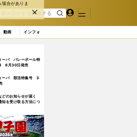
る場合がありま
マイペ
閉じ
検索
メニュ
ー
る
す
ジ
る
動画
インフォ
た理由
ィーバ バレーボール特
.4 6月30日発売
ィーバ 部活特集号 3
売
などのお知らせが届く
通知を受け取る方法につ