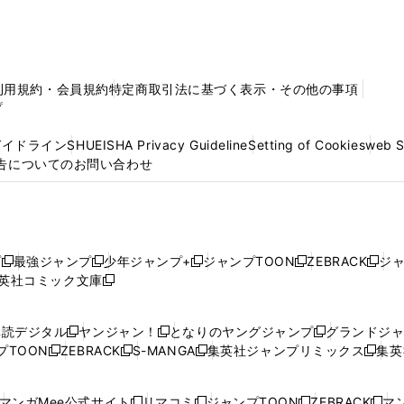
利用規約・会員規約
特定商取引法に基づく表示・その他の事項
プ
ガイドライン
SHUEISHA Privacy Guideline
Setting of Cookies
web 
告についてのお問い合わせ
プ
最強ジャンプ
少年ジャンプ+
ジャンプTOON
ZEBRACK
ジ
新
新
新
新
新
英社コミック文庫
し
新
し
し
し
し
い
い
し
い
い
い
ウ
ウ
い
ウ
ウ
ウ
購読デジタル
ヤンジャン！
となりのヤングジャンプ
グランドジ
新
新
新
ィ
ィ
ウ
ィ
ィ
ィ
プTOON
ZEBRACK
S-MANGA
集英社ジャンプリミックス
集英
新
し
新
し
新
し
新
ン
ン
ィ
ン
ン
ン
し
い
し
い
し
い
し
ド
ド
ン
ド
ド
ド
い
ウ
い
ウ
い
ウ
い
ウ
ウ
ド
ウ
ウ
ウ
マンガMee公式サイト
リマコミ
ジャンプTOON
ZEBRACK
マン