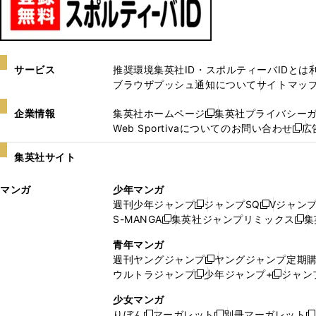
サービス
推奨環境
集英社ID・スポルティーバIDとは
ブラウザプッシュ通知について
サイトマッ
企業情報
集英社ホームページ
集英社プライバシー
新
Web Sportivaについてのお問い合わせ
広
し
新
い
し
集英社サイト
ウ
い
ィ
ウ
マンガ
少年マンガ
ン
ィ
週刊少年ジャンプ
ジャンプSQ
Vジャン
ド
ン
新
新
S-MANGA
集英社ジャンプリミックス
集
ウ
ド
新
し
し
新
で
ウ
し
い
い
し
青年マンガ
開
で
い
ウ
ウ
い
週刊ヤングジャンプ
ヤングジャンプ定期
新
く
開
ウ
ィ
ィ
ウ
ウルトラジャンプ
少年ジャンプ+
ジャン
新
し
新
く
ィ
ン
ン
ィ
し
い
し
ン
ド
ド
ン
少女マンガ
い
ウ
い
ド
ウ
ウ
ド
りぼん
マーガレット
別冊マーガレット