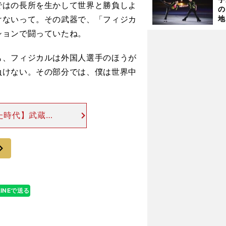
ではの長所を生かして世界と勝負しよ
の
けないって。その武器で、「フィジカ
地
輔
ションで闘っていたね。
題
も、フィジカルは外国人選手のほうが
負けない。その部分では、僕は世界中
いた時代】武蔵
空手出身という
段の稽古でも体
次
LINEで送る
？