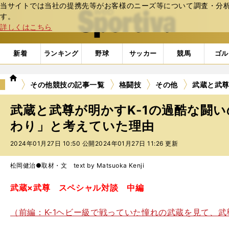
当サイトでは当社の提携先等がお客様のニーズ等について調査・分析し
web Sportiva (webスポルティーバ)
す。
詳しくはこちら
新着
ランキング
野球
サッカー
競馬
ゴル
we
その他競技の記事一覧
格闘技
その他
武蔵と武尊
b
ス
武蔵と武尊が明かすK-1の過酷な闘
ポ
ル
わり」と考えていた理由
テ
2024年01月27日 10:50 公開
2024年01月27日 11:26 更新
ィ
ー
バ
松岡健治●取材・文 text by Matsuoka Kenji
武蔵×武尊 スペシャル対談 中編
（前編：K-1ヘビー級で戦っていた憧れの武蔵を見て、