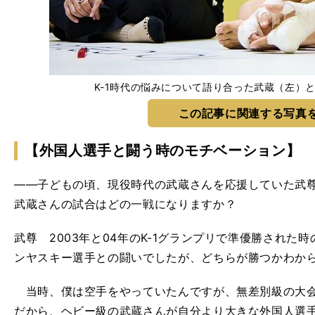
K-1時代の悩みについて語り合った武蔵（左）と武尊
この記事に関連する写真
【外国人選手と闘う時のモチベーション】
――子どもの頃、現役時代の武蔵さんを応援していた武
武蔵さんの試合はどの一戦になりますか？
武尊 2003年と04年のK-1グランプリで準優勝された
ンヤスキー選手との闘いでしたが、どちらが勝つかわか
当時、僕は空手をやっていたんですが、無差別級の大会
だから、ヘビー級の武蔵さんが自分より大きな外国人選