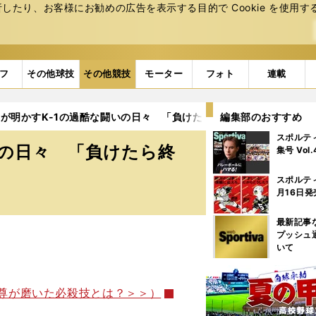
たり、お客様にお勧めの広告を表⽰する⽬的で Cookie を使⽤す
フ
その他球技
その他競技
モーター
フォト
連載
が明かすK-1の過酷な闘いの日々 「負けたら終わり」と考えてい
編集部のおすすめ
スポルテ
いの日々 「負けたら終
集号 Vol
スポルテ
月16日発
最新記事
プッシュ
いて
武尊が磨いた必殺技とは？＞＞）