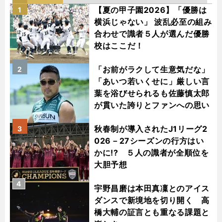
【夏の甲子園2026】「優勝は
1
横浜じゃない」 波乱必至の組み
合わせで識者５人が選んだ優勝
校はここだ！
「お前がラクして生意気だな」
2
「あいつ若いくせに」厳しい言
葉を浴びせられるも佐藤慎太郎
が貫いた誇りとファンへの思い
秋春制が導入されたJ1リーグ2
3
026－27シーズンの行方はい
かに!? ５人の識者が全順位を
大胆予想
4
宇野昌磨は本田真凜とのアイス
ダンスで新境地を切り開く 高
橋大輔の証言とも重なる課題と