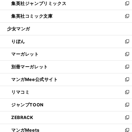
集英社ジャンプリミックス
く
で
ド
ィ
い
新
開
ウ
ン
ウ
し
集英社コミック文庫
く
で
ド
ィ
い
新
開
ウ
ン
ウ
し
少女マンガ
く
で
ド
ィ
い
開
ウ
ン
ウ
りぼん
く
で
ド
ィ
新
開
ウ
ン
し
マーガレット
く
で
ド
い
新
開
ウ
ウ
し
別冊マーガレット
く
で
ィ
い
新
開
ン
ウ
し
マンガMee公式サイト
く
ド
ィ
い
新
ウ
ン
ウ
し
リマコミ
で
ド
ィ
い
新
開
ウ
ン
ウ
し
ジャンプTOON
く
で
ド
ィ
い
新
開
ウ
ン
ウ
し
ZEBRACK
く
で
ド
ィ
い
新
開
ウ
ン
ウ
し
マンガMeets
く
で
ド
ィ
い
新