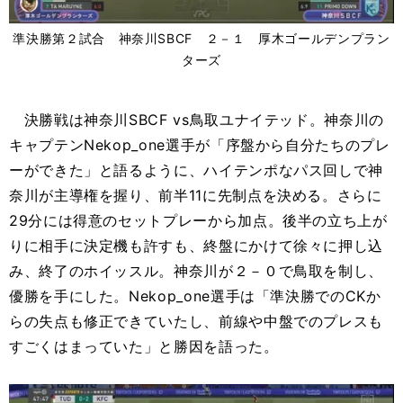
準決勝第２試合 神奈川SBCF ２－１ 厚木ゴールデンプラン
ターズ
決勝戦は神奈川SBCF vs鳥取ユナイテッド。神奈川の
キャプテンNekop_one選手が「序盤から自分たちのプレ
ーができた」と語るように、ハイテンポなパス回しで神
奈川が主導権を握り、前半11に先制点を決める。さらに
29分には得意のセットプレーから加点。後半の立ち上が
りに相手に決定機も許すも、終盤にかけて徐々に押し込
み、終了のホイッスル。神奈川が２－０で鳥取を制し、
優勝を手にした。Nekop_one選手は「準決勝でのCKか
らの失点も修正できていたし、前線や中盤でのプレスも
すごくはまっていた」と勝因を語った。