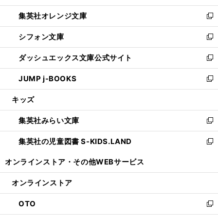
開
ウ
ン
し
集英社オレンジ文庫
く
で
ド
い
新
開
ウ
ウ
し
シフォン文庫
く
で
ィ
い
新
開
ン
ウ
し
ダッシュエックス文庫公式サイト
く
ド
ィ
い
新
ウ
ン
ウ
し
JUMP j-BOOKS
で
ド
ィ
い
新
開
ウ
ン
ウ
し
キッズ
く
で
ド
ィ
い
開
ウ
ン
ウ
集英社みらい文庫
く
で
ド
ィ
新
開
ウ
ン
し
集英社の児童図書 S-KIDS.LAND
く
で
ド
い
新
開
ウ
ウ
し
オンラインストア・
その他WEBサービス
く
で
ィ
い
開
ン
ウ
オンラインストア
く
ド
ィ
ウ
ン
OTO
で
ド
新
開
ウ
し