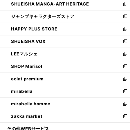
SHUEISHA MANGA-ART HERITAGE
く
で
い
新
開
ウ
し
ジャンプキャラクターズストア
く
ィ
い
新
ン
ウ
し
HAPPY PLUS STORE
ド
ィ
い
新
ウ
ン
ウ
し
SHUEISHA VOX
で
ド
ィ
い
新
開
ウ
ン
ウ
し
LEEマルシェ
く
で
ド
ィ
い
新
開
ウ
ン
ウ
し
SHOP Marisol
く
で
ド
ィ
い
新
開
ウ
ン
ウ
し
eclat premium
く
で
ド
ィ
い
新
開
ウ
ン
ウ
し
mirabella
く
で
ド
ィ
い
新
開
ウ
ン
ウ
し
mirabella homme
く
で
ド
ィ
い
新
開
ウ
ン
ウ
し
zakka market
く
で
ド
ィ
い
新
開
ウ
ン
ウ
し
その他WEBサービス
く
で
ド
ィ
い