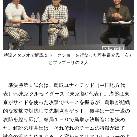
特設スタジオで解説＆トークショーを行なった坪井慶介氏（右）
とブラゴーリの２人
準決勝第１試合は、鳥取ユナイテッド（中国地方代
表）vs東京クルセイダーズ（東京都C代表）。序盤は東
京がサイドを使った攻撃でペースを握るが、鳥取が組織
的な攻撃で対抗して先制点をゲット。後半は一進一退の
攻防を繰り広げ、結局１－０で鳥取が決勝進出を決め
た。解説の坪井氏は「それぞれのチームの特徴が出て、
試合の流れもめまぐるしく変わってリアルサッカーのよ