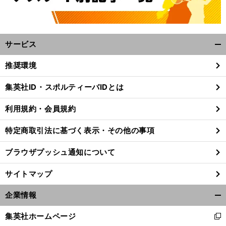
サービス
開
く/
推奨環境
閉
じ
集英社ID・スポルティーバIDとは
る
利用規約・会員規約
特定商取引法に基づく表示・その他の事項
ブラウザプッシュ通知について
サイトマップ
企業情報
開
く/
集英社ホームページ
新
閉