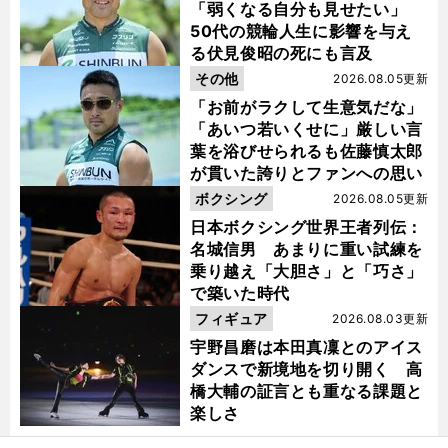
「弱くなる自分も見せたい」
50代の競輪人生に影響を与え
る伏見俊昭の死にも言及
その他
2026.08.05更新
「お前がラクして生意気だな」
「あいつ若いくせに」厳しい言
葉を浴びせられるも佐藤慎太郎
。
が貫いた誇りとファンへの思い
無
」
容
」
日
し
」
。
？
ボクシング
2026.08.05更新
向坂46影山優佳がゲームで「
んみりすることもあります
その理由は
日本ボクシング世界王者列伝：
名城信男 あまりに重い試練を
乗り越え「大胆さ」と「巧さ」
で築いた時代
フィギュア
2026.08.03更新
宇野昌磨は本田真凜とのアイス
ダンスで新境地を切り開く 高
橋大輔の証言とも重なる課題と
楽しさ