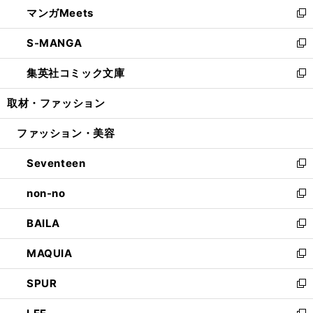
し
マンガMeets
く
で
ド
ィ
い
新
開
ウ
ン
ウ
し
S-MANGA
く
で
ド
ィ
い
新
開
ウ
ン
ウ
し
集英社コミック文庫
く
で
ド
ィ
い
新
開
ウ
ン
ウ
し
取材・ファッション
く
で
ド
ィ
い
開
ウ
ン
ウ
ファッション・美容
く
で
ド
ィ
開
ウ
ン
Seventeen
く
で
ド
新
開
ウ
し
non-no
く
で
い
新
開
ウ
し
BAILA
く
ィ
い
新
ン
ウ
し
MAQUIA
ド
ィ
い
新
ウ
ン
ウ
し
SPUR
で
ド
ィ
い
新
開
ウ
ン
ウ
し
く