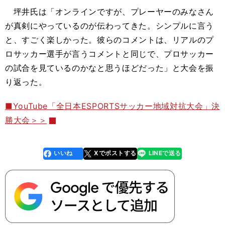
坪井氏は「オンラインですが、プレーヤーのみなさん
が真剣にやっているのが伝わってきた。シンプルに言う
と、すごく楽しかった。彼らのコメントは、リアルのプ
ロサッカー選手が言うコメントと同じで、プロサッカー
の試合を見ているのかなと思うほどだった」と大会を振
り返った。
■YouTube「全日本ESPORTSサッカー地域対抗大会」決
勝大会＞＞
いいね
Xでポストする
LINEで送る
line
faceboo
x
k