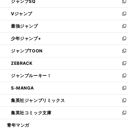
ジャンプSQ
い
新
ウ
し
Vジャンプ
ィ
い
新
ン
ウ
し
最強ジャンプ
ド
ィ
い
新
ウ
ン
ウ
し
少年ジャンプ+
で
ド
ィ
い
新
開
ウ
ン
ウ
し
ジャンプTOON
く
で
ド
ィ
い
新
開
ウ
ン
ウ
し
ZEBRACK
く
で
ド
ィ
い
新
開
ウ
ン
ウ
し
ジャンプルーキー！
く
で
ド
ィ
い
新
開
ウ
ン
ウ
し
S-MANGA
く
で
ド
ィ
い
新
開
ウ
ン
ウ
し
集英社ジャンプリミックス
く
で
ド
ィ
い
新
開
ウ
ン
ウ
し
集英社コミック文庫
く
で
ド
ィ
い
新
開
ウ
ン
ウ
し
青年マンガ
く
で
ド
ィ
い