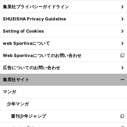
し
じ
集英社プライバシーガイドライン
い
る
ウ
SHUEISHA Privacy Guideline
ィ
ン
Setting of Cookies
ド
ウ
web Sportivaについて
で
開
Web Sportivaについてのお問い合わせ
く
新
し
広告についてのお問い合わせ
い
ウ
集英社サイト
ィ
開
ン
く/
マンガ
ド
閉
ウ
じ
少年マンガ
で
る
開
週刊少年ジャンプ
く
新
し