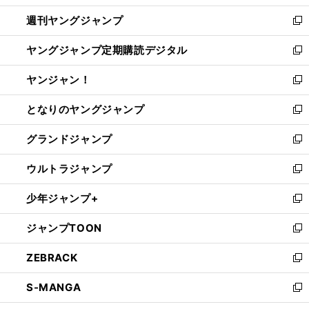
開
ウ
ン
ウ
週刊ヤングジャンプ
く
で
ド
ィ
新
開
ウ
ン
し
ヤングジャンプ定期購読デジタル
く
で
ド
い
新
開
ウ
ウ
し
ヤンジャン！
く
で
ィ
い
新
開
ン
ウ
し
となりのヤングジャンプ
く
ド
ィ
い
新
ウ
ン
ウ
し
グランドジャンプ
で
ド
ィ
い
新
開
ウ
ン
ウ
し
ウルトラジャンプ
く
で
ド
ィ
い
新
開
ウ
ン
ウ
し
少年ジャンプ+
く
で
ド
ィ
い
新
開
ウ
ン
ウ
し
ジャンプTOON
く
で
ド
ィ
い
新
開
ウ
ン
ウ
し
ZEBRACK
く
で
ド
ィ
い
新
開
ウ
ン
ウ
し
S-MANGA
く
で
ド
ィ
い
新
開
ウ
ン
ウ
し