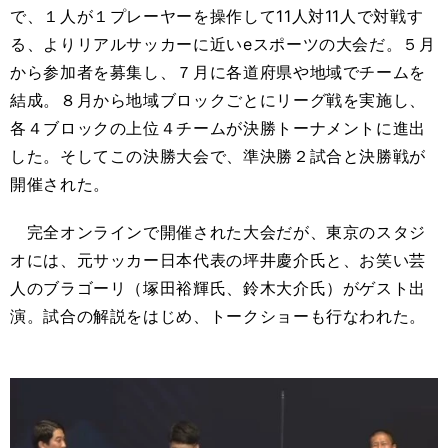
で、１人が１プレーヤーを操作して11人対11人で対戦す
る、よりリアルサッカーに近いeスポーツの大会だ。５月
から参加者を募集し、７月に各道府県や地域でチームを
結成。８月から地域ブロックごとにリーグ戦を実施し、
各４ブロックの上位４チームが決勝トーナメントに進出
した。そしてこの決勝大会で、準決勝２試合と決勝戦が
開催された。
完全オンラインで開催された大会だが、東京のスタジ
オには、元サッカー日本代表の坪井慶介氏と、お笑い芸
人のブラゴーリ（塚田裕輝氏、鈴木大介氏）がゲスト出
演。試合の解説をはじめ、トークショーも行なわれた。