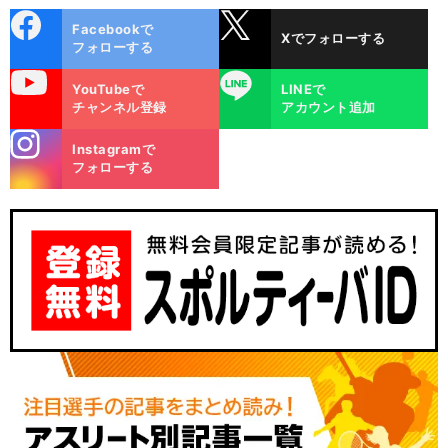
cebo
X
Facebookで
Xでフォローする
ok
フォローする
uTube
LINE
YouTubeで
LINEで
チャンネル登録
アカウント追加
stagra
Instagramで
m
フォローする