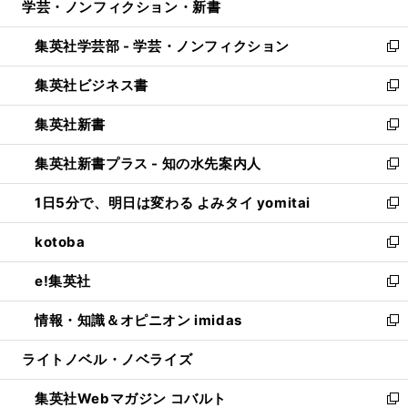
学芸・ノンフィクション・新書
く
で
ド
ィ
い
開
ウ
ン
ウ
集英社学芸部 - 学芸・ノンフィクション
く
で
ド
ィ
新
開
ウ
ン
し
集英社ビジネス書
く
で
ド
い
新
開
ウ
ウ
し
集英社新書
く
で
ィ
い
新
開
ン
ウ
し
集英社新書プラス - 知の水先案内人
く
ド
ィ
い
新
ウ
ン
ウ
し
1日5分で、明日は変わる よみタイ yomitai
で
ド
ィ
い
新
開
ウ
ン
ウ
し
kotoba
く
で
ド
ィ
い
新
開
ウ
ン
ウ
し
e!集英社
く
で
ド
ィ
い
新
開
ウ
ン
ウ
し
情報・知識＆オピニオン imidas
く
で
ド
ィ
い
新
開
ウ
ン
ウ
し
ライトノベル・ノベライズ
く
で
ド
ィ
い
開
ウ
ン
ウ
集英社Webマガジン コバルト
く
で
ド
ィ
新