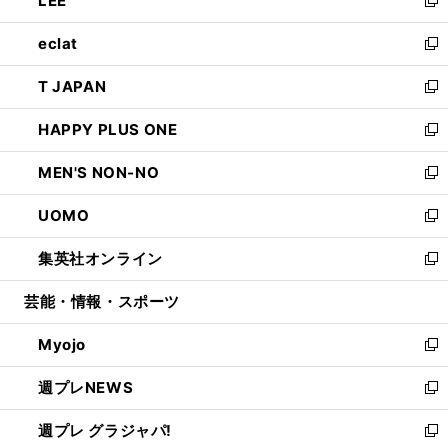
LEE
で
ド
ィ
い
新
開
ウ
ン
ウ
し
eclat
く
で
ド
ィ
い
新
開
ウ
ン
ウ
し
T JAPAN
く
で
ド
ィ
い
新
開
ウ
ン
ウ
し
HAPPY PLUS ONE
く
で
ド
ィ
い
新
開
ウ
ン
ウ
し
MEN'S NON-NO
く
で
ド
ィ
い
新
開
ウ
ン
ウ
し
UOMO
く
で
ド
ィ
い
新
開
ウ
ン
ウ
し
集英社オンライン
く
で
ド
ィ
い
新
開
ウ
ン
ウ
し
芸能・情報・スポーツ
く
で
ド
ィ
い
開
ウ
ン
ウ
Myojo
く
で
ド
ィ
新
開
ウ
ン
し
週プレNEWS
く
で
ド
い
新
開
ウ
ウ
し
週プレ グラジャパ!
く
で
ィ
い
新