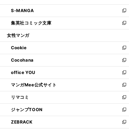
開
ウ
ン
ウ
し
S-MANGA
く
で
ド
ィ
い
新
開
ウ
ン
ウ
し
集英社コミック文庫
く
で
ド
ィ
い
新
開
ウ
ン
ウ
し
女性マンガ
く
で
ド
ィ
い
開
ウ
ン
ウ
Cookie
く
で
ド
ィ
新
開
ウ
ン
し
Cocohana
く
で
ド
い
新
開
ウ
ウ
し
office YOU
く
で
ィ
い
新
開
ン
ウ
し
マンガMee公式サイト
く
ド
ィ
い
新
ウ
ン
ウ
し
リマコミ
で
ド
ィ
い
新
開
ウ
ン
ウ
し
ジャンプTOON
く
で
ド
ィ
い
新
開
ウ
ン
ウ
し
ZEBRACK
く
で
ド
ィ
い
新
開
ウ
ン
ウ