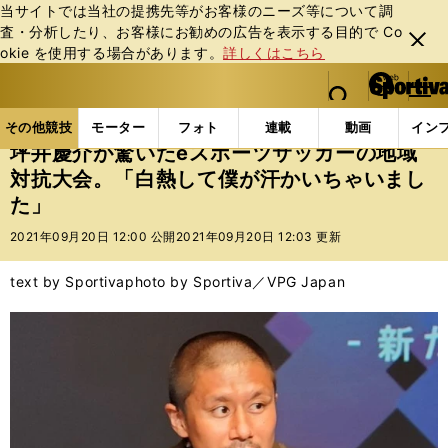
当サイトでは当社の提携先等がお客様のニーズ等について調
査・分析したり、お客様にお勧めの広告を表⽰する⽬的で Co
閉じ
okie を使⽤する場合があります。
詳しくはこちら
る
マイペ
web Sportiva (webスポルティーバ)
検索
メニュ
we
ー
その他競技の記事一覧
eスポーツ
坪井慶介が驚いた
b
ジ
その他競技
モーター
フォト
連載
動画
イン
ス
坪井慶介が驚いたeスポーツサッカーの地域
ポ
対抗大会。「白熱して僕が汗かいちゃいまし
ル
た」
テ
ィ
2021年09月20日 12:00 公開
2021年09月20日 12:03 更新
ー
バ
text by Sportiva
photo by Sportiva／VPG Japan