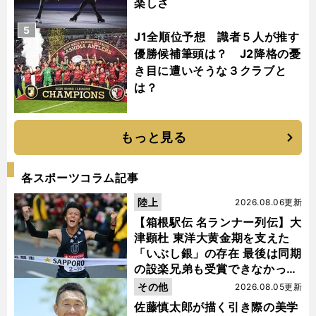
楽しさ
5
J1全順位予想 識者５人が推す
優勝候補筆頭は？ J2降格の憂
き目に遭いそうな３クラブと
は？
もっと見る
各スポーツコラム記事
陸上
2026.08.06更新
【箱根駅伝 名ランナー列伝】大
津顕杜 東洋大黄金期を支えた
「いぶし銀」の存在 最後は同期
の設楽兄弟も受賞できなかった
金栗杯に輝く
その他
2026.08.05更新
佐藤慎太郎が描く引き際の美学