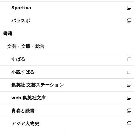
開
ン
ウ
し
Sportiva
く
ド
ィ
い
新
ウ
ン
ウ
し
パラスポ
で
ド
ィ
い
新
開
ウ
ン
ウ
し
書籍
く
で
ド
ィ
い
開
ウ
ン
ウ
文芸・文庫・総合
く
で
ド
ィ
開
ウ
ン
すばる
く
で
ド
新
開
ウ
し
小説すばる
く
で
い
新
開
ウ
し
集英社 文芸ステーション
く
ィ
い
新
ン
ウ
し
web 集英社文庫
ド
ィ
い
新
ウ
ン
ウ
し
青春と読書
で
ド
ィ
い
新
開
ウ
ン
ウ
し
アジア人物史
く
で
ド
ィ
い
新
開
ウ
ン
ウ
し