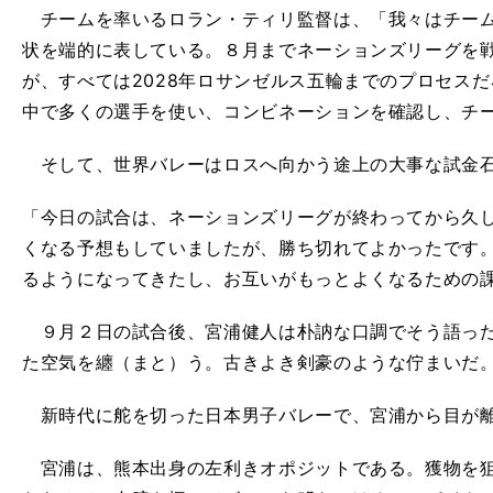
チームを率いるロラン・ティリ監督は、「我々はチーム
状を端的に表している。８月までネーションズリーグを
が、すべては2028年ロサンゼルス五輪までのプロセス
中で多くの選手を使い、コンビネーションを確認し、チ
そして、世界バレーはロスへ向かう途上の大事な試金
「今日の試合は、ネーションズリーグが終わってから久し
くなる予想もしていましたが、勝ち切れてよかったです
るようになってきたし、お互いがもっとよくなるための
９月２日の試合後、宮浦健人は朴訥な口調でそう語った
た空気を纏（まと）う。古きよき剣豪のような佇まいだ
新時代に舵を切った日本男子バレーで、宮浦から目が
宮浦は、熊本出身の左利きオポジットである。獲物を狙