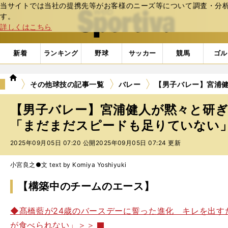
当サイトでは当社の提携先等がお客様のニーズ等について調査・分析し
web Sportiva (webスポルティーバ)
す。
詳しくはこちら
新着
ランキング
野球
サッカー
競馬
ゴル
we
その他球技の記事一覧
バレー
【男子バレー】宮浦
b
ス
【男子バレー】宮浦健人が黙々と研
ポ
ル
「まだまだスピードも足りていない
テ
2025年09月05日 07:20 公開
2025年09月05日 07:24 更新
ィ
ー
バ
小宮良之●文 text by Komiya Yoshiyuki
【構築中のチームのエース】
◆髙橋藍が24歳のバースデーに誓った進化 キレを出す
が食べられない」＞＞