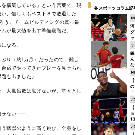
を構築している」という言葉で、現
各スポーツコラム記
戦い、惜しくもベスト８で敗退した
N
だろう。チームビルディングの真っ最
河
ームが最大値を出す準備段階だ。
グ
ッ
り
石になる。
テ
糧
錦
は
ぶり（約1カ月）だったので、難し
ん
な
。合宿でやってきたプレーを見せられ
情
N
課題も出ました」
迷
【
の
。大風呂敷は広げないが、堂々とし
「
ト
。
バ
と
【
離せない――。
ョ
1
ら
バ
う猛獣のように高く跳び、全身をし
の
【