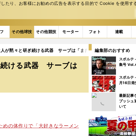
たり、お客様にお勧めの広告を表⽰する⽬的で Cookie を使⽤す
フ
その他球技
その他競技
モーター
フォト
連載
健人が黙々と研ぎ続ける武器 サーブは「まだまだスピードも足りて
編集部のおすすめ
スポルテ
ぎ続ける武器 サーブは
集号 Vol
」
スポルテ
月16日発
最新記事
プッシュ
いて
ための体作りで「大好きなラーメン