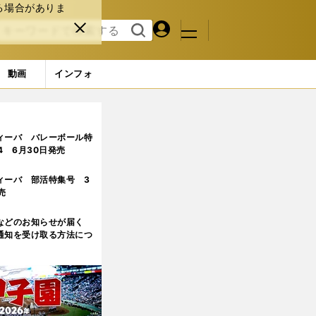
る場合がありま
マイペ
閉じ
検索
メニュ
ー
る
す
ジ
る
動画
インフォ
いない」
ィーバ バレーボール特
.4 6月30日発売
ィーバ 部活特集号 3
売
などのお知らせが届く
通知を受け取る方法につ