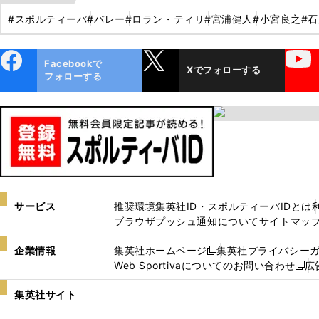
#スポルティーバ
#バレー
#ロラン・ティリ
#宮浦健人
#小宮良之
#
ebo
X
YouTube
Facebookで
Xでフォローする
ok
フォローする
サービス
推奨環境
集英社ID・スポルティーバIDとは
ブラウザプッシュ通知について
サイトマッ
企業情報
集英社ホームページ
集英社プライバシー
新
Web Sportivaについてのお問い合わせ
広
し
新
い
し
集英社サイト
ウ
い
ィ
ウ