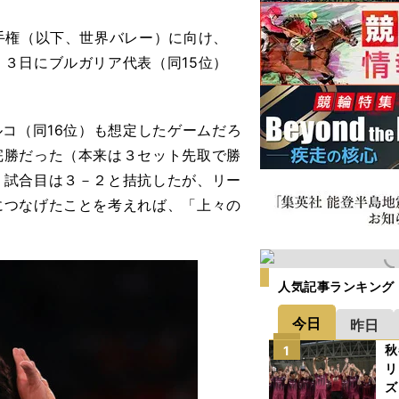
手権（以下、世界バレー）に向け、
３日にブルガリア代表（同15位）
コ（同16位）も想定したゲームだろ
完勝だった（本来は３セット先取で勝
２試合目は３－２と拮抗したが、リー
につなげたことを考えれば、「上々の
人気記事ランキング
今日
昨日
秋
1
リ
ズ