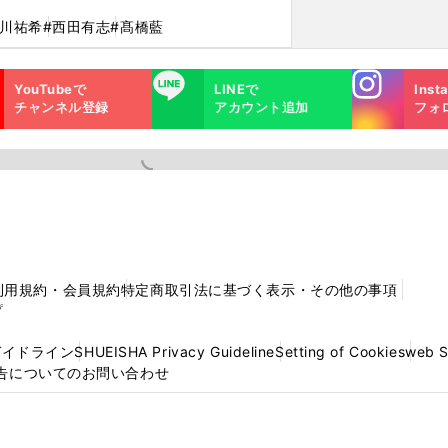
石川祐希
#西田有志
#髙橋藍
Instagra
LINE
YouTubeで
LINEで
Inst
m
チャンネル登録
アカウント追加
フォ
利用規約・会員規約
特定商取引法に基づく表示・その他の事項
プ
ガイドライン
SHUEISHA Privacy Guideline
Setting of Cookies
web 
告についてのお問い合わせ