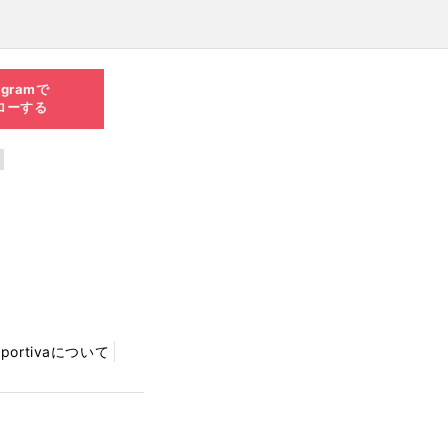
agramで
ローする
Sportivaについて