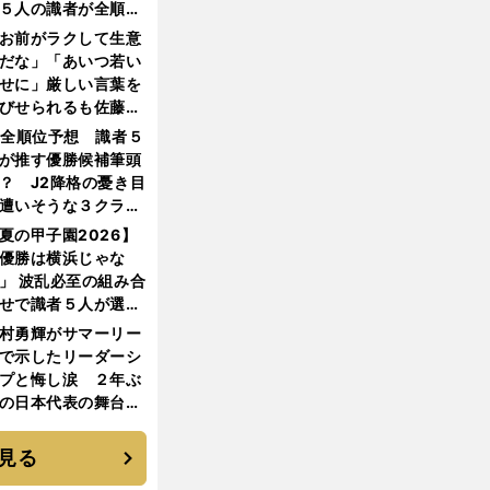
５人の識者が全順位
大胆予想
お前がラクして生意
だな」「あいつ若い
せに」厳しい言葉を
びせられるも佐藤慎
郎が貫いた誇りとフ
1全順位予想 識者５
ンへの思い
が推す優勝候補筆頭
？ J2降格の憂き目
遭いそうな３クラブ
は？
夏の甲子園2026】
優勝は横浜じゃな
」 波乱必至の組み合
せで識者５人が選ん
優勝校はここだ！
村勇輝がサマーリー
で示したリーダーシ
プと悔し涙 ２年ぶ
の日本代表の舞台を
に３年目のNBA挑戦
続く
見る