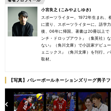
24
小宮良之 (こみやよしゆき)
スポーツライター。1972年生まれ
に渡り、スポーツライターに。語学
後、06年に帰国。著書は20冊以上
ンチ・ドロップアウト』（集英社）
ない』（角川文庫）で小説家デビューし
ェニックス』（角川文庫）を刊行。
取材。
【写真】バレーボールネーションズリーグ男子フ
へ
次