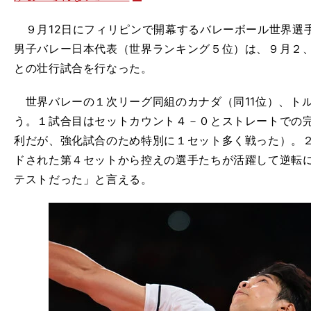
９月12日にフィリピンで開幕するバレーボール世界選
男子バレー日本代表（世界ランキング５位）は、９月２、
との壮行試合を行なった。
世界バレーの１次リーグ同組のカナダ（同11位）、トル
う。１試合目はセットカウント４－０とストレートでの
利だが、強化試合のため特別に１セット多く戦った）。
ドされた第４セットから控えの選手たちが活躍して逆転
テストだった」と言える。