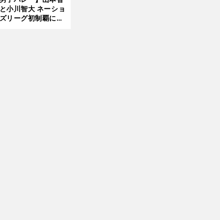
と小川智大 ネーショ
ズリーグ初制覇に欠
せない「ボール落と
ない」技術
」
前