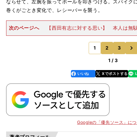
ならせて、左腕を振ってボールを叩きつける。スパイク
巻くがごとき変化で、レシーバーを襲う。
次のページへ
【西田有志に対する思い】 本人は無
し、自分を律したところがある。むしろ、寡黙なほう
え、スパイクを決めたあと、咆哮（ほうこう）を上げる
次
し出す。 昨年の代表合
1
2
3
のページへ
1 / 3
いいね
Xでポストする
line
faceboo
x
k
Googleの「優先ソース」に
】
大
著者プロフィール