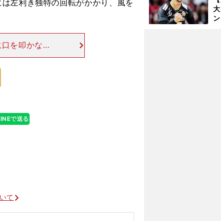
には左利き独特の回転がかかり、風を
大
ン
か
さ
駄口を叩かない
だろう。それゆ
姿が剛胆さを映
LINEで送る
ついて