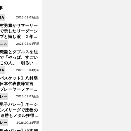
事
BA
2026.08.05更新
村勇輝がサマーリー
で示したリーダーシ
プと悔し涙 ２年ぶ
の日本代表の舞台を
ニス
2026.08.04更新
に３年目のNBA挑戦
織圭とダブルスを組
続く
で「やっぱ、すごい
この人」 明るい表
と言葉で内山靖崇の
BA
2026.08.04更新
いを払ってくれた
バスケット】八村塁
日本代表復帰宣言
プレーヤーファース
」を説き続けた信念
レー
2026.08.03更新
日本協会の変化
男子バレー】ネーシ
ンズリーグで圧巻の
3連勝もメダル獲得な
ず 五輪を目指す日本
レー
2026.07.28更新
現在地
男子バレー】山本智