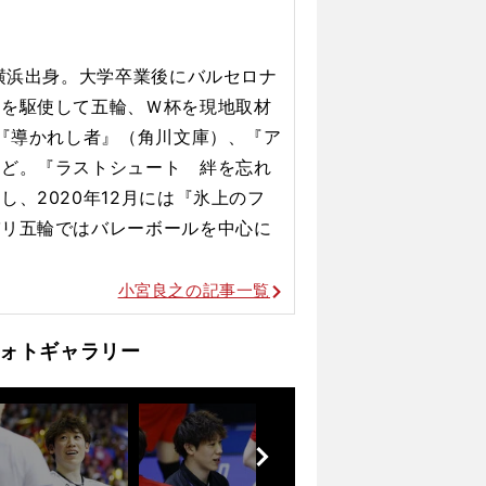
、横浜出身。大学卒業後にバルセロナ
力を駆使して五輪、Ｗ杯を現地取材
で『導かれし者』（角川文庫）、『ア
など。『ラストシュート 絆を忘れ
、2020年12月には『氷上のフ
パリ五輪ではバレーボールを
中心に
小宮良之の記事一覧
ォトギャラリー
前
へ