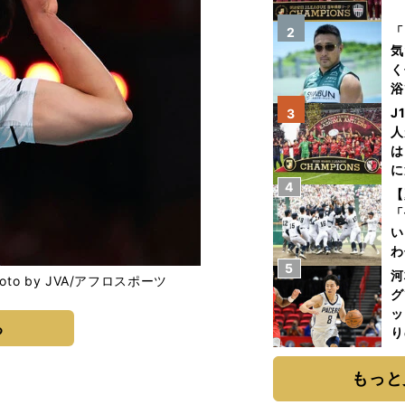
を
「
2
気
く
浴
太
J
3
ァ
人
は
に
4
と
【
「
い
わ
5
だ
河
 by JVA/アフロスポーツ
グ
ッ
る
り
糧
は
もっと