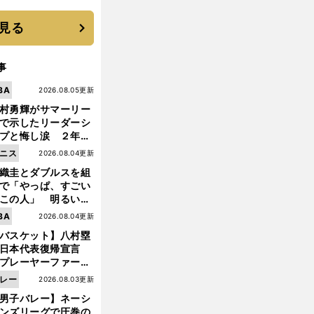
 それでもプロではな
大学進学を選ぶ理由
見る
事
BA
2026.08.05更新
村勇輝がサマーリー
で示したリーダーシ
プと悔し涙 ２年ぶ
の日本代表の舞台を
ニス
2026.08.04更新
に３年目のNBA挑戦
織圭とダブルスを組
続く
で「やっぱ、すごい
この人」 明るい表
と言葉で内山靖崇の
BA
2026.08.04更新
いを払ってくれた
バスケット】八村塁
日本代表復帰宣言
プレーヤーファース
」を説き続けた信念
レー
2026.08.03更新
日本協会の変化
男子バレー】ネーシ
ンズリーグで圧巻の