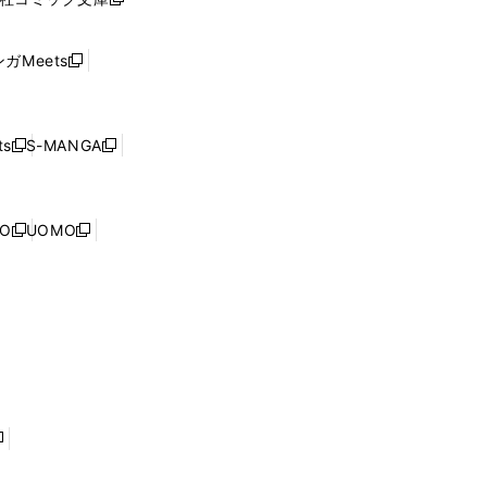
し
新
ン
い
し
ド
ウ
い
ウ
ガMeets
新
ィ
ウ
で
し
ン
ィ
開
い
ド
ン
く
ウ
ウ
ド
s
S-MANGA
新
新
ィ
で
ウ
し
し
ン
開
で
い
い
ド
く
開
ウ
ウ
ウ
NO
UOMO
く
新
新
ィ
ィ
で
し
し
ン
ン
開
い
い
ド
ド
く
ウ
ウ
ウ
ウ
ィ
ィ
で
で
ン
ン
開
開
ド
ド
く
く
ウ
ウ
で
で
開
開
く
く
し