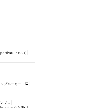
Sportivaについて
ャンプルーキー！
新
し
い
ウ
ャンプ
新
ィ
社コミック文庫