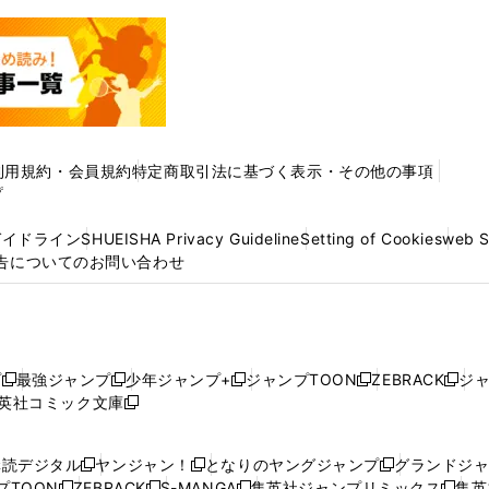
利用規約・会員規約
特定商取引法に基づく表示・その他の事項
プ
ガイドライン
SHUEISHA Privacy Guideline
Setting of Cookies
web 
告についてのお問い合わせ
プ
最強ジャンプ
少年ジャンプ+
ジャンプTOON
ZEBRACK
ジ
新
新
新
新
新
英社コミック文庫
し
新
し
し
し
し
い
い
し
い
い
い
ウ
ウ
い
ウ
ウ
ウ
購読デジタル
ヤンジャン！
となりのヤングジャンプ
グランドジ
新
新
新
ィ
ィ
ウ
ィ
ィ
ィ
プTOON
ZEBRACK
S-MANGA
集英社ジャンプリミックス
集英