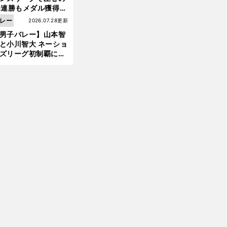
3連勝もメダル獲得な
ず 五輪を目指す日本
レー
2026.07.28更新
現在地
男子バレー】山本智
と小川智大 ネーショ
ズリーグ初制覇に欠
せない「ボール落と
ない」技術
前
へ