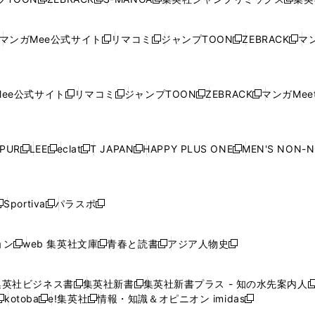
新
し
新
し
新
し
新
ン
ン
ィ
ン
ン
ン
し
い
し
い
し
い
し
ド
ド
ン
ド
ド
ド
い
ウ
い
ウ
い
ウ
い
ウ
ウ
ド
ウ
ウ
ウ
マンガMee公式サイト
リマコミ
ジャンプTOON
ZEBRACK
マン
新
新
新
新
ウ
ィ
ウ
ィ
ウ
ィ
ウ
で
で
ウ
で
で
で
し
し
し
し
し
ィ
ン
ィ
ン
ィ
ン
ィ
開
開
で
開
開
開
い
い
い
い
い
ン
ド
ン
ド
ン
ド
ン
く
く
開
く
く
く
ウ
ウ
ウ
ウ
ウ
ド
ウ
ド
ウ
ド
ウ
ド
ee公式サイト
リマコミ
ジャンプTOON
ZEBRACK
マンガMeet
く
新
新
新
新
ィ
ィ
ィ
ィ
ィ
ウ
で
ウ
で
ウ
で
ウ
し
し
し
し
ン
ン
ン
ン
ン
で
開
で
開
で
開
で
い
い
い
い
ド
ド
ド
ド
ド
開
く
開
く
開
く
開
ウ
ウ
ウ
ウ
ウ
ウ
ウ
ウ
ウ
PUR
LEE
eclat
T JAPAN
HAPPY PLUS ONE
MEN'S NON-
く
く
く
く
新
新
新
新
新
ィ
ィ
ィ
ィ
で
で
で
で
で
し
し
し
し
し
ン
ン
ン
ン
開
開
開
開
開
い
い
い
い
い
ド
ド
ド
ド
く
く
く
く
く
ウ
ウ
ウ
ウ
ウ
ウ
ウ
ウ
ウ
Sportiva
パラスポ
新
新
ィ
ィ
ィ
ィ
ィ
で
で
で
で
し
し
し
ン
ン
ン
ン
ン
開
開
開
開
い
い
い
ド
ド
ド
ド
ド
ョン
web 集英社文庫
青春と読書
アジア人物史
く
く
く
く
新
新
新
新
ウ
ウ
ウ
ウ
ウ
ウ
ウ
ウ
し
し
し
し
ィ
ィ
ィ
で
で
で
で
で
い
い
い
い
ン
ン
ン
集英社ビジネス書
集英社新書
集英社新書プラス - 知の水先案内人
開
開
開
開
開
新
新
新
ウ
ウ
ウ
ウ
ド
ド
ド
kotoba
e!集英社
情報・知識＆オピニオン imidas
く
く
く
く
く
新
し
新
し
新
ィ
ィ
ィ
ィ
ウ
ウ
ウ