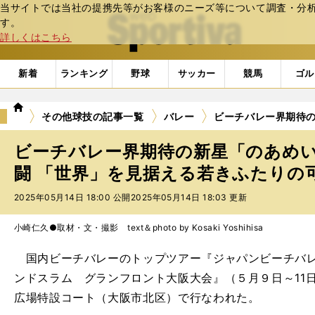
当サイトでは当社の提携先等がお客様のニーズ等について調査・分析し
web Sportiva (webスポルティーバ)
す。
詳しくはこちら
新着
ランキング
野球
サッカー
競馬
ゴル
we
その他球技の記事一覧
バレー
ビーチバレー界期待の
b
ス
ビーチバレー界期待の新星「のあめ
ポ
ル
闘 「世界」を見据える若きふたりの
テ
2025年05月14日 18:00 公開
2025年05月14日 18:03 更新
ィ
ー
バ
小崎仁久●取材・文・撮影 text＆photo by Kosaki Yoshihisa
国内ビーチバレーのトップツアー『ジャパンビーチバレ
ンドスラム グランフロント大阪大会』（５月９日～11
広場特設コート（大阪市北区）で行なわれた。