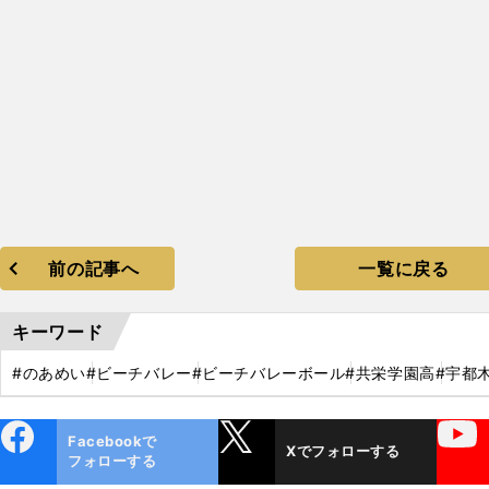
前の記事へ
一覧に戻る
キーワード
#のあめい
#ビーチバレー
#ビーチバレーボール
#共栄学園高
#宇都
ebo
X
YouTube
Facebookで
Xでフォローする
ok
フォローする