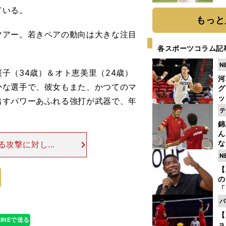
ト
ている。
く
もっと
アー。若きペアの動向は大きな注目
各スポーツコラム記
N
子（34歳）＆オト恵美里（24歳）
河
かな選手で、彼女もまた、かつてのマ
グ
ッ
出すパワーあふれる強打が武器で、年
り
テ
糧
錦
は
ん
な
る攻撃に対し
情
られていた。だ
N
迷
落ちついた試合
【
の
「
ト
バ
と
【
LINEで送る
ョ