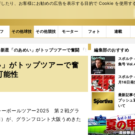
たり、お客様にお勧めの広告を表⽰する⽬的で Cookie を使⽤す
フ
その他球技
その他競技
モーター
フォト
連載
新星「のあめい」がトップツアーで奮闘 「世界」を見据える若きふ
編集部のおすすめ
スポルテ
い」がトップツアーで奮
集号 Vol
可能性
スポルテ
月16日発
最新記事
プッシュ
いて
ーボールツアー2025 第２戦グラ
日）が、グランフロント大阪うめきた