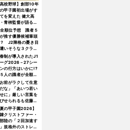
高校野球】創部10年
の甲子園初出場がす
てを変えた 健大高
・青栁監督が語る
機動破壊」はこうし
1全順位予想 識者５
生まれた
が推す優勝候補筆頭
？ J2降格の憂き目
遭いそうな３クラブ
は？
春制が導入されたJ1
ーグ2026－27シー
ンの行方はいかに!?
５人の識者が全順位
大胆予想
お前がラクして生意
だな」「あいつ若い
せに」厳しい言葉を
びせられるも佐藤慎
郎が貫いた誇りとフ
夏の甲子園2026】
ンへの思い
隷クリストファー・
部陸の「２回加速す
」規格外のストレー