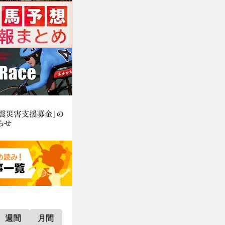
週間
月間