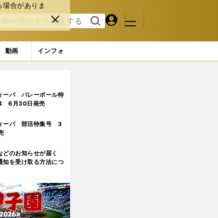
る場合がありま
マイペ
閉じ
検索
メニュ
ー
る
す
ジ
る
動画
インフォ
たりの可能性
ィーバ バレーボール特
.4 6月30日発売
ィーバ 部活特集号 3
売
などのお知らせが届く
通知を受け取る方法につ