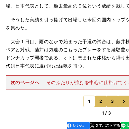
場。日本代表として、過去最高の９位という成績を残し
そうした実績を引っ提げて出場した今回の国内トップツ
を集めた。
大会１日目、雨のなかで始まった予選の試合は、藤井桜
ペアと対戦。藤井は気迫のこもったプレーをする経験豊
ドンナカップ覇者である。オトは恵まれた体格から繰り
代別日本代表に選ばれた経験を持つ。
次のページへ
そのふたりが強打を中心に仕掛けてく
て、宇都木＆森ペアは第１セット序盤から劣勢を強い
が、ふたりは高校を卒業したばかりとは思えないほど、
次
運びを披露。敵のプレーを冷静
1
2
3
のページへ
1 / 3
いいね
Xでポストする
line
faceboo
x
k