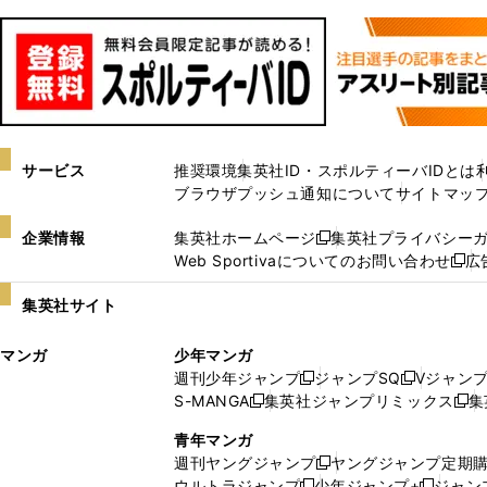
サービス
推奨環境
集英社ID・スポルティーバIDとは
ブラウザプッシュ通知について
サイトマッ
企業情報
集英社ホームページ
集英社プライバシー
新
Web Sportivaについてのお問い合わせ
広
し
新
い
し
集英社サイト
ウ
い
ィ
ウ
マンガ
少年マンガ
ン
ィ
週刊少年ジャンプ
ジャンプSQ
Vジャン
ド
ン
新
新
S-MANGA
集英社ジャンプリミックス
集
ウ
ド
新
し
し
新
で
ウ
し
い
い
し
青年マンガ
開
で
い
ウ
ウ
い
週刊ヤングジャンプ
ヤングジャンプ定期
新
く
開
ウ
ィ
ィ
ウ
ウルトラジャンプ
少年ジャンプ+
ジャン