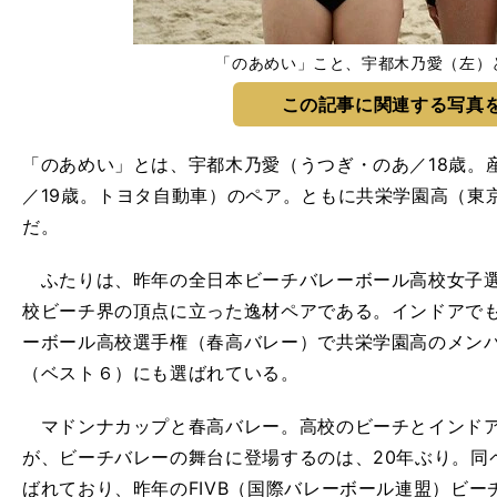
「のあめい」こと、宇都木乃愛（左）
この記事に関連する写真
「のあめい」とは、宇都木乃愛（うつぎ・のあ／18歳。
／19歳。トヨタ自動車）のペア。ともに共栄学園高（東
だ。
ふたりは、昨年の全日本ビーチバレーボール高校女子選
校ビーチ界の頂点に立った逸材ペアである。インドアで
ーボール高校選手権（春高バレー）で共栄学園高のメン
（ベスト６）にも選ばれている。
マドンナカップと春高バレー。高校のビーチとインドア
が、ビーチバレーの舞台に登場するのは、20年ぶり。同
ばれており、昨年のFIVB（国際バレーボール連盟）ビー