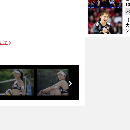
1
ら
バ
の
【
大
ン
か
さ
ついて
.
【
I
前
へ