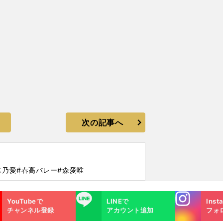
次の記事へ
木乃愛
#春高バレー
#森愛唯
Instagra
LINE
YouTubeで
LINEで
Inst
m
チャンネル登録
アカウント追加
フォ