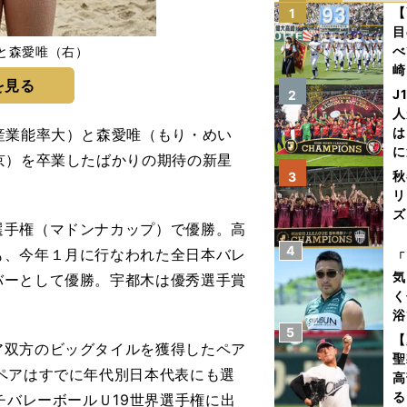
【
1
目
べ
と森愛唯（右）
崎
を見る
「
J
2
て
人
は
産業能率大）と森愛唯（もり・めい
に
京）を卒業したばかりの期待の新星
と
秋
3
リ
ズ
手権（マドンナカップ）で優勝。高
4
を
も、今年１月に行なわれた全日本バレ
「
気
バーとして優勝。宇都木は優秀選手賞
く
浴
5
太
【
双方のビッグタイルを獲得したペア
ァ
聖
ペアはすでに年代別日本代表にも選
高
る
チバレーボールＵ19世界選手権に出