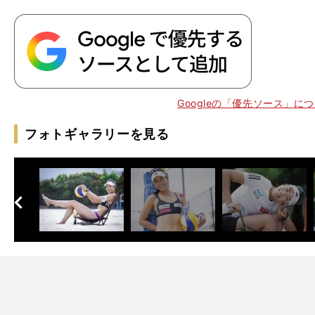
Googleの「優先ソース」に
フォトギャラリーを見る
】
.
子
の敗北
開は
へ
次