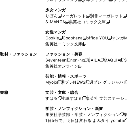
新
し
新
く
ィ
ン
ン
ィ
し
い
し
ン
ド
ド
ン
少女マンガ
い
ウ
い
ド
ウ
ウ
ド
りぼん
マーガレット
別冊マーガレット
新
新
新
ウ
ィ
ウ
ウ
で
で
ウ
S-MANGA
集英社コミック文庫
し
新
し
新
ィ
ン
ィ
で
開
開
で
い
し
い
し
ン
ド
ン
女性マンガ
開
く
く
開
ウ
い
ウ
い
ド
ウ
ド
Cookie
Cocohana
office YOU
マンガM
く
く
新
新
新
ィ
ウ
ィ
ウ
ウ
で
ウ
集英社コミック文庫
し
新
し
し
ン
ィ
ン
ィ
で
開
で
い
し
い
い
ド
ン
ド
ン
取材・ファッション
ファッション・美容
開
く
開
ウ
い
ウ
ウ
ウ
ド
ウ
ド
Seventeen
non-no
BAILA
MAQUIA
S
く
く
新
新
新
新
ィ
ウ
ィ
ィ
で
ウ
で
ウ
集英社オンライン
し
新
し
し
し
ン
ィ
ン
ン
開
で
開
で
い
し
い
い
い
ド
ン
ド
ド
芸能・情報・スポーツ
く
開
く
開
ウ
い
ウ
ウ
ウ
ウ
ド
ウ
ウ
Myojo
週プレNEWS
週プレ グラジャパ!
く
く
新
新
新
ィ
ウ
ィ
ィ
ィ
で
ウ
で
で
し
し
ン
ィ
ン
ン
ン
書籍
文芸・文庫・総合
開
で
開
開
い
い
ド
ン
ド
ド
ド
すばる
小説すばる
集英社 文芸ステーシ
く
開
く
く
新
新
ウ
ウ
ウ
ド
ウ
ウ
ウ
く
し
し
ィ
ィ
学芸・ノンフィクション・新書
で
ウ
で
で
で
い
い
ン
ン
集英社学芸部 - 学芸・ノンフィクション
開
で
開
開
開
新
ウ
ウ
ド
ド
1日5分で、明日は変わる よみタイ yomitai
く
開
く
く
く
し
新
ィ
ィ
ウ
ウ
く