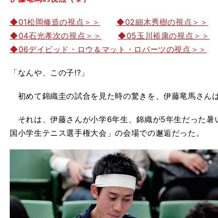
◆01松岡修造の視点＞＞
◆02細木秀樹の視点＞＞
◆04石光孝次の視点＞＞
◆05玉川裕康の視点＞＞
◆06デイビッド・ロウ＆マット・ロバーツの視点＞＞
「なんや、この子!?」
初めて錦織圭の試合を見た時の驚きを、伊藤竜馬さんは
それは、伊藤さんが小学6年生、錦織が5年生だった暑
国小学生テニス選手権大会」の会場での邂逅だった。