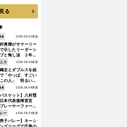
に３年目のNBA挑戦
続く
見る
事
BA
2026.08.05更新
村勇輝がサマーリー
で示したリーダーシ
プと悔し涙 ２年ぶ
の日本代表の舞台を
ニス
2026.08.04更新
に３年目のNBA挑戦
織圭とダブルスを組
続く
で「やっぱ、すごい
この人」 明るい表
と言葉で内山靖崇の
BA
2026.08.04更新
いを払ってくれた
バスケット】八村塁
日本代表復帰宣言
プレーヤーファース
」を説き続けた信念
レー
2026.08.03更新
日本協会の変化
男子バレー】ネーシ
ンズリーグで圧巻の