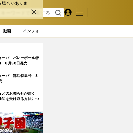
る場合がありま
マイペ
閉じ
検索
メニュ
ー
る
す
ジ
る
動画
インフォ
なれるかも」
ィーバ バレーボール特
.4 6月30日発売
ィーバ 部活特集号 3
売
などのお知らせが届く
通知を受け取る方法につ