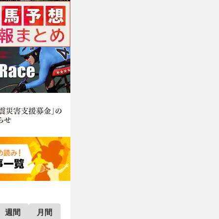
週間
月間