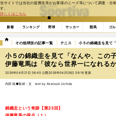
当サイトでは当社の提携先等がお客様のニーズ等について調査・分析し
web Sportiva (webスポルティーバ)
す。
詳しくはこちら
新着
ランキング
野球
サッカー
競馬
ゴル
we
その他球技の記事一覧
テニス
小５の錦織圭を見て「
b
ス
小５の錦織圭を見て「なんや、この子
ポ
ル
伊藤竜馬は「彼なら世界一になれる
テ
2026年04月21日 06:45 公開
2026年04月28日 09:18 更新
ィ
ー
バ
内田 暁●取材・文 text by Akatsuki Uchida
錦織圭という奇跡【第23回】
伊藤竜馬の視点（１）