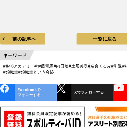
前の記事へ
一覧に戻る
キーワード
#IMGアカデミー
#伊藤竜馬
#内田暁
#土居美咲
#奈良くるみ
#引退
#
#錦織圭
#錦織圭という奇跡
ebo
X
YouTube
Facebookで
Xでフォローする
ok
フォローする