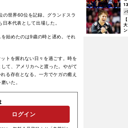
1
ら
バ
位の世界60位を記録。グランドスラ
の
【
にも日本代表として出場した。
大
ン
か
を始めたのは9歳の時と遅め。それ
さ
。
ケットを握れない日々を過ごす。時を
として、アメリカへと渡った。やがて
かれる存在となる。一方でケガの癒え
を磨いた。
は
ログイン