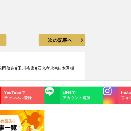
次の記事へ
松岡修造
#玉川裕康
#石光孝次
#細木秀樹
Instagra
LINE
YouTubeで
LINEで
Inst
m
チャンネル登録
アカウント追加
フォ