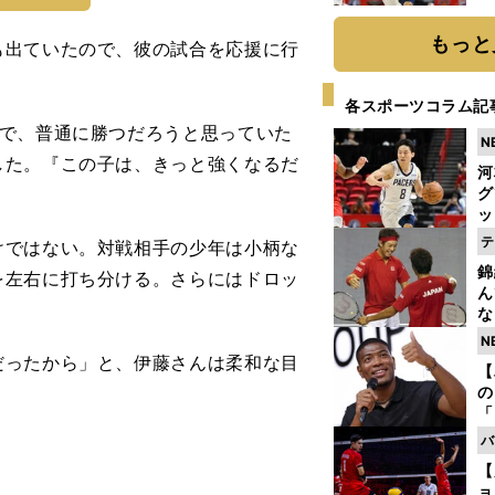
糧
は
もっと
も出ていたので、彼の試合を応援に行
各スポーツコラム記
で、普通に勝つだろうと思っていた
N
した。『この子は、きっと強くなるだ
河
グ
ッ
り
テ
ではない。対戦相手の少年は小柄な
糧
錦
を左右に打ち分ける。さらにはドロッ
は
ん
な
情
N
迷
だったから」と、伊藤さんは柔和な目
【
の
「
ト
バ
と
【
ョ