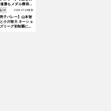
3連勝もメダル獲得な
ず 五輪を目指す日本
レー
2026.07.28更新
現在地
男子バレー】山本智
と小川智大 ネーショ
ズリーグ初制覇に欠
せない「ボール落と
ない」技術