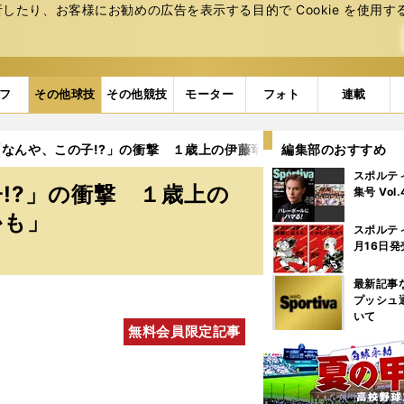
たり、お客様にお勧めの広告を表⽰する⽬的で Cookie を使⽤す
フ
その他球技
その他競技
モーター
フォト
連載
なんや、この子!?」の衝撃 １歳上の伊藤竜馬は「彼なら世界一に
編集部のおすすめ
スポルテ
!?」の衝撃 １歳上の
集号 Vol
かも」
スポルテ
月16日発
最新記事
プッシュ
いて
無料会員限定記事