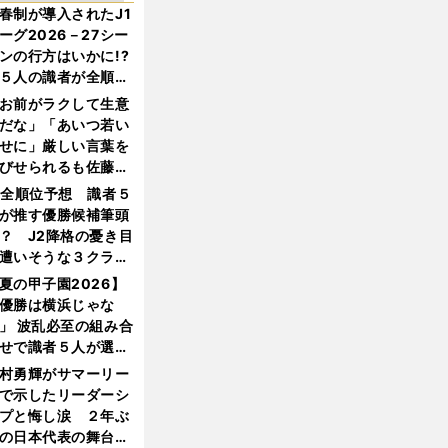
春制が導入されたJ1
ーグ2026－27シー
ンの行方はいかに!?
５人の識者が全順位
大胆予想
お前がラクして生意
だな」「あいつ若い
せに」厳しい言葉を
びせられるも佐藤慎
郎が貫いた誇りとフ
1全順位予想 識者５
ンへの思い
が推す優勝候補筆頭
？ J2降格の憂き目
遭いそうな３クラブ
は？
夏の甲子園2026】
優勝は横浜じゃな
」 波乱必至の組み合
せで識者５人が選ん
優勝校はここだ！
村勇輝がサマーリー
で示したリーダーシ
プと悔し涙 ２年ぶ
の日本代表の舞台を