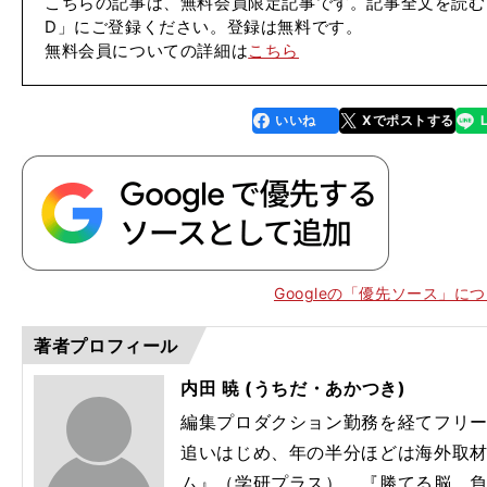
こちらの記事は、無料会員限定記事です。記事全文を読む
D」にご登録ください。登録は無料です。
無料会員についての詳細は
こちら
いいね
Xでポストする
line
faceboo
x
k
Googleの「優先ソース」に
著者プロフィール
内田 暁 (うちだ・あかつき)
編集プロダクション勤務を経てフリー
追いはじめ、年の半分ほどは海外取
ム』（学研プラス）、『勝てる脳、