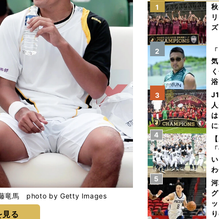
秋
1
リ
ズ
を
「
2
気
く
浴
太
J
3
ァ
人
は
に
4
と
【
「
い
わ
5
だ
河
グ
hoto by Getty Images
ッ
を見る
り