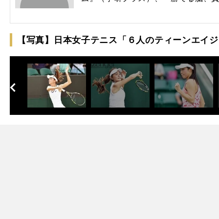
【写真】日本女子テニス「６人のティーンエイジ
へ
次