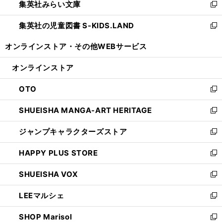
集英社みらい文庫
く
で
ド
ィ
新
開
ウ
ン
し
集英社の児童図書 S-KIDS.LAND
く
で
ド
い
新
開
ウ
ウ
し
オンラインストア・
その他WEBサービス
く
で
ィ
い
開
ン
ウ
オンラインストア
く
ド
ィ
ウ
ン
OTO
で
ド
新
開
ウ
し
SHUEISHA MANGA-ART HERITAGE
く
で
い
新
開
ウ
し
ジャンプキャラクターズストア
く
ィ
い
新
ン
ウ
し
HAPPY PLUS STORE
ド
ィ
い
新
ウ
ン
ウ
し
SHUEISHA VOX
で
ド
ィ
い
新
開
ウ
ン
ウ
し
LEEマルシェ
く
で
ド
ィ
い
新
開
ウ
ン
ウ
し
SHOP Marisol
く
で
ド
ィ
い
新