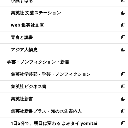
小説すばる
く
で
い
新
開
ウ
し
集英社 文芸ステーション
く
ィ
い
新
ン
ウ
し
web 集英社文庫
ド
ィ
い
新
ウ
ン
ウ
し
青春と読書
で
ド
ィ
い
新
開
ウ
ン
ウ
し
アジア人物史
く
で
ド
ィ
い
新
開
ウ
ン
ウ
し
学芸・ノンフィクション・新書
く
で
ド
ィ
い
開
ウ
ン
ウ
集英社学芸部 - 学芸・ノンフィクション
く
で
ド
ィ
新
開
ウ
ン
し
集英社ビジネス書
く
で
ド
い
新
開
ウ
ウ
し
集英社新書
く
で
ィ
い
新
開
ン
ウ
し
集英社新書プラス - 知の水先案内人
く
ド
ィ
い
新
ウ
ン
ウ
し
1日5分で、明日は変わる よみタイ yomitai
で
ド
ィ
い
新