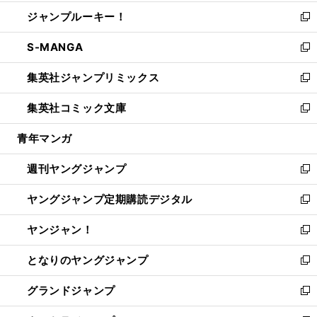
開
ウ
ン
ウ
し
ジャンプルーキー！
く
で
ド
ィ
い
新
開
ウ
ン
ウ
し
S-MANGA
く
で
ド
ィ
い
新
開
ウ
ン
ウ
し
集英社ジャンプリミックス
く
で
ド
ィ
い
新
開
ウ
ン
ウ
し
集英社コミック文庫
く
で
ド
ィ
い
新
開
ウ
ン
ウ
し
青年マンガ
く
で
ド
ィ
い
開
ウ
ン
ウ
週刊ヤングジャンプ
く
で
ド
ィ
新
開
ウ
ン
し
ヤングジャンプ定期購読デジタル
く
で
ド
い
新
開
ウ
ウ
し
ヤンジャン！
く
で
ィ
い
新
開
ン
ウ
し
となりのヤングジャンプ
く
ド
ィ
い
新
ウ
ン
ウ
し
グランドジャンプ
で
ド
ィ
い
新
開
ウ
ン
ウ
し