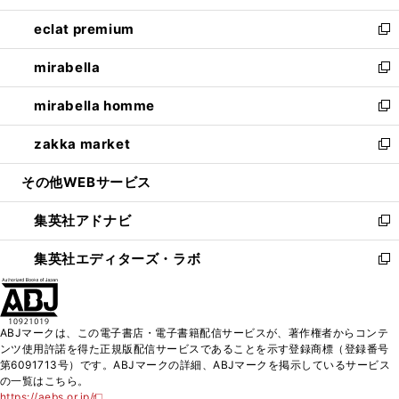
開
ウ
ン
ウ
し
eclat premium
く
で
ド
ィ
い
新
開
ウ
ン
ウ
し
mirabella
く
で
ド
ィ
い
新
開
ウ
ン
ウ
し
mirabella homme
く
で
ド
ィ
い
新
開
ウ
ン
ウ
し
zakka market
く
で
ド
ィ
い
新
開
ウ
ン
ウ
し
その他WEBサービス
く
で
ド
ィ
い
開
ウ
ン
ウ
集英社アドナビ
く
で
ド
ィ
新
開
ウ
ン
し
集英社エディターズ・ラボ
く
で
ド
い
新
開
ウ
ウ
し
く
で
ィ
い
開
ン
ウ
ABJマークは、この電子書店・電子書籍配信サービスが、著作権者からコンテ
く
ド
ィ
ンツ使用許諾を得た正規版配信サービスであることを示す登録商標（登録番号
ウ
ン
第6091713号）です。ABJマークの詳細、ABJマークを掲示しているサービス
で
ド
の一覧はこちら。
開
ウ
https://aebs.or.jp/