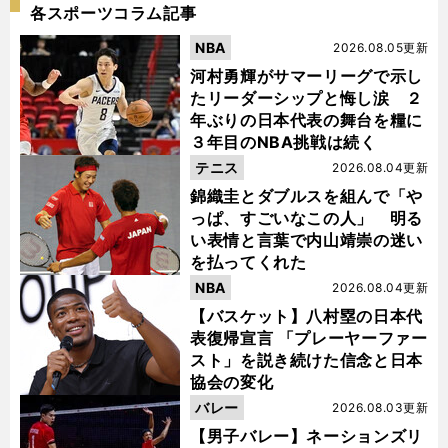
各スポーツコラム記事
NBA
2026.08.05更新
河村勇輝がサマーリーグで示し
たリーダーシップと悔し涙 ２
年ぶりの日本代表の舞台を糧に
３年目のNBA挑戦は続く
テニス
2026.08.04更新
錦織圭とダブルスを組んで「や
っぱ、すごいなこの人」 明る
い表情と言葉で内山靖崇の迷い
を払ってくれた
NBA
2026.08.04更新
【バスケット】八村塁の日本代
表復帰宣言 「プレーヤーファー
スト」を説き続けた信念と日本
協会の変化
バレー
2026.08.03更新
【男子バレー】ネーションズリ