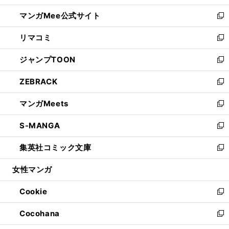
開
ン
ウ
し
マンガMee公式サイト
く
ド
ィ
い
新
ウ
ン
ウ
し
リマコミ
で
ド
ィ
い
新
開
ウ
ン
ウ
し
ジャンプTOON
く
で
ド
ィ
い
新
開
ウ
ン
ウ
し
ZEBRACK
く
で
ド
ィ
い
新
開
ウ
ン
ウ
し
マンガMeets
く
で
ド
ィ
い
新
開
ウ
ン
ウ
し
S-MANGA
く
で
ド
ィ
い
新
開
ウ
ン
ウ
し
集英社コミック文庫
く
で
ド
ィ
い
新
開
ウ
ン
ウ
し
女性マンガ
く
で
ド
ィ
い
開
ウ
ン
ウ
Cookie
く
で
ド
ィ
新
開
ウ
ン
し
Cocohana
く
で
ド
い
新
開
ウ
ウ
し