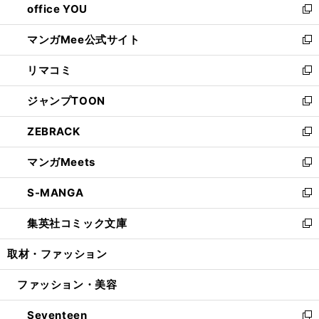
office YOU
く
で
ィ
い
新
開
ン
ウ
し
マンガMee公式サイト
く
ド
ィ
い
新
ウ
ン
ウ
し
リマコミ
で
ド
ィ
い
新
開
ウ
ン
ウ
し
ジャンプTOON
く
で
ド
ィ
い
新
開
ウ
ン
ウ
し
ZEBRACK
く
で
ド
ィ
い
新
開
ウ
ン
ウ
し
マンガMeets
く
で
ド
ィ
い
新
開
ウ
ン
ウ
し
S-MANGA
く
で
ド
ィ
い
新
開
ウ
ン
ウ
し
集英社コミック文庫
く
で
ド
ィ
い
新
開
ウ
ン
ウ
し
取材・ファッション
く
で
ド
ィ
い
開
ウ
ン
ウ
ファッション・美容
く
で
ド
ィ
開
ウ
ン
Seventeen
く
で
ド
新