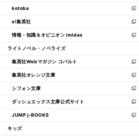
開
ウ
ン
ウ
し
kotoba
く
で
ド
ィ
い
新
開
ウ
ン
ウ
し
e!集英社
く
で
ド
ィ
い
新
開
ウ
ン
ウ
し
情報・知識＆オピニオン imidas
く
で
ド
ィ
い
新
開
ウ
ン
ウ
し
ライトノベル・ノベライズ
く
で
ド
ィ
い
開
ウ
ン
ウ
集英社Webマガジン コバルト
く
で
ド
ィ
新
開
ウ
ン
し
集英社オレンジ文庫
く
で
ド
い
新
開
ウ
ウ
し
シフォン文庫
く
で
ィ
い
新
開
ン
ウ
し
ダッシュエックス文庫公式サイト
く
ド
ィ
い
新
ウ
ン
ウ
し
JUMP j-BOOKS
で
ド
ィ
い
新
開
ウ
ン
ウ
し
キッズ
く
で
ド
ィ
い
開
ウ
ン
ウ