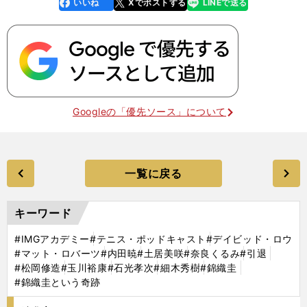
いいね
Xでポストする
LINEで送る
line
faceboo
x
k
Googleの「優先ソース」について
一覧に戻る
キーワード
#IMGアカデミー
#テニス・ポッドキャスト
#デイビッド・ロウ
#マット・ロバーツ
#内田暁
#土居美咲
#奈良くるみ
#引退
#松岡修造
#玉川裕康
#石光孝次
#細木秀樹
#錦織圭
#錦織圭という奇跡