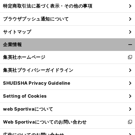
特定商取引法に基づく表示・その他の事項
ブラウザプッシュ通知について
サイトマップ
企業情報
開
く/
集英社ホームページ
新
閉
し
じ
集英社プライバシーガイドライン
い
る
ウ
SHUEISHA Privacy Guideline
ィ
ン
Setting of Cookies
ド
ウ
web Sportivaについて
で
開
Web Sportivaについてのお問い合わせ
く
新
し
広告についてのお問い合わせ