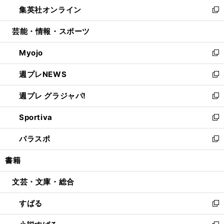
ウ
し
集英社オンライン
く
で
ド
ィ
い
新
開
ウ
ン
ウ
し
芸能・情報・スポーツ
く
で
ド
ィ
い
開
ウ
ン
ウ
Myojo
く
で
ド
ィ
新
開
ウ
ン
し
週プレNEWS
く
で
ド
い
新
開
ウ
ウ
し
週プレ グラジャパ!
く
で
ィ
い
新
開
ン
ウ
し
Sportiva
く
ド
ィ
い
新
ウ
ン
ウ
し
パラスポ
で
ド
ィ
い
新
開
ウ
ン
ウ
し
書籍
く
で
ド
ィ
い
開
ウ
ン
ウ
文芸・文庫・総合
く
で
ド
ィ
開
ウ
ン
すばる
く
で
ド
新
開
ウ
し