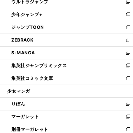
ウルトラジャンプ
く
で
ド
ィ
い
新
開
ウ
ン
ウ
し
少年ジャンプ+
く
で
ド
ィ
い
新
開
ウ
ン
ウ
し
ジャンプTOON
く
で
ド
ィ
い
新
開
ウ
ン
ウ
し
ZEBRACK
く
で
ド
ィ
い
新
開
ウ
ン
ウ
し
S-MANGA
く
で
ド
ィ
い
新
開
ウ
ン
ウ
し
集英社ジャンプリミックス
く
で
ド
ィ
い
新
開
ウ
ン
ウ
し
集英社コミック文庫
く
で
ド
ィ
い
新
開
ウ
ン
ウ
し
少女マンガ
く
で
ド
ィ
い
開
ウ
ン
ウ
りぼん
く
で
ド
ィ
新
開
ウ
ン
し
マーガレット
く
で
ド
い
新
開
ウ
ウ
し
別冊マーガレット
く
で
ィ
い
新