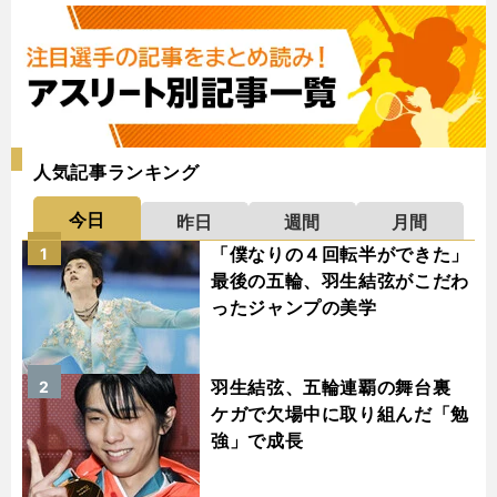
人気記事ランキング
今日
昨日
週間
月間
「僕なりの４回転半ができた」
1
最後の五輪、羽生結弦がこだわ
ったジャンプの美学
羽生結弦、五輪連覇の舞台裏
2
ケガで欠場中に取り組んだ「勉
強」で成長