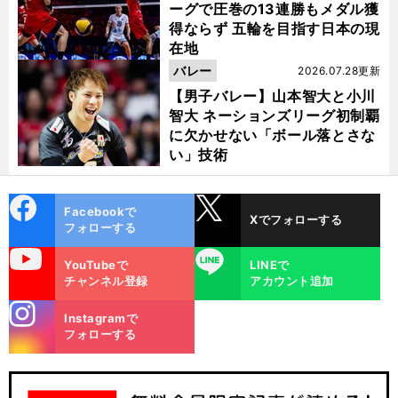
ーグで圧巻の13連勝もメダル獲
得ならず 五輪を目指す日本の現
在地
バレー
2026.07.28更新
【男子バレー】山本智大と小川
智大 ネーションズリーグ初制覇
に欠かせない「ボール落とさな
い」技術
cebo
X
Facebookで
Xでフォローする
ok
フォローする
uTube
LINE
今
」
お
」
「
錦
」
YouTubeで
LINEで
織圭引退
の誤報はなぜ生まれたのか
現地ジャーナリストが大会主催者に取材して見えた騒動の舞台裏
チャンネル登録
アカウント追加
stagra
Instagramで
m
フォローする