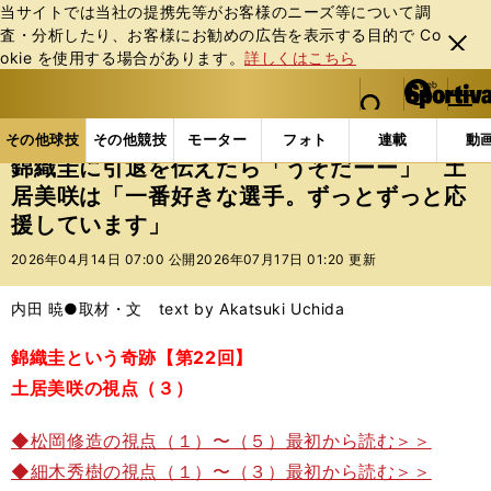
当サイトでは当社の提携先等がお客様のニーズ等について調
査・分析したり、お客様にお勧めの広告を表⽰する⽬的で Co
閉じ
okie を使⽤する場合があります。
詳しくはこちら
る
マイペ
web Sportiva (webスポルティーバ)
検索
メニュ
we
ー
その他球技の記事一覧
テニス
錦織圭に引退を伝え
b
ジ
その他球技
その他競技
モーター
フォト
連載
動
ス
錦織圭に引退を伝えたら「うそだーー」 土
ポ
居美咲は「一番好きな選手。ずっとずっと応
ル
援しています」
テ
ィ
2026年04月14日 07:00 公開
2026年07月17日 01:20 更新
ー
バ
内田 暁●取材・文 text by Akatsuki Uchida
錦織圭という奇跡【第22回】
土居美咲の視点（３）
◆松岡修造の視点（１）〜（５）最初から読む＞＞
◆細木秀樹の視点（１）〜（３）最初から読む＞＞