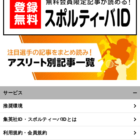
サービス
開
く/
推奨環境
閉
じ
集英社ID・スポルティーバIDとは
る
利用規約・会員規約