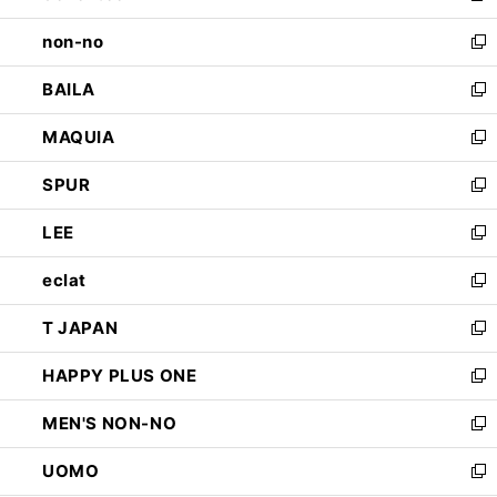
開
ウ
し
non-no
く
で
い
新
開
ウ
し
BAILA
く
ィ
い
新
ン
ウ
し
MAQUIA
ド
ィ
い
新
ウ
ン
ウ
し
SPUR
で
ド
ィ
い
新
開
ウ
ン
ウ
し
LEE
く
で
ド
ィ
い
新
開
ウ
ン
ウ
し
eclat
く
で
ド
ィ
い
新
開
ウ
ン
ウ
し
T JAPAN
く
で
ド
ィ
い
新
開
ウ
ン
ウ
し
HAPPY PLUS ONE
く
で
ド
ィ
い
新
開
ウ
ン
ウ
し
MEN'S NON-NO
く
で
ド
ィ
い
新
開
ウ
ン
ウ
し
UOMO
く
で
ド
ィ
い
新
開
ウ
ン