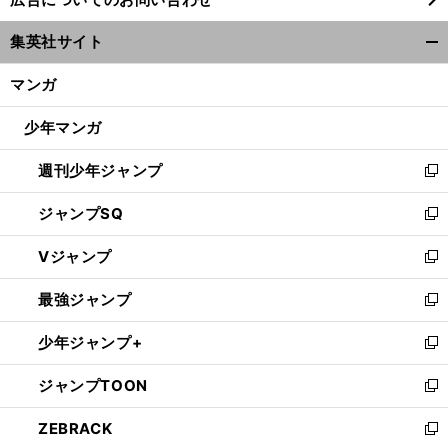
い
ウ
集英社サイト
ィ
開
ン
く/
マンガ
ド
閉
ウ
じ
少年マンガ
で
る
開
週刊少年ジャンプ
く
新
し
ジャンプSQ
い
新
ウ
し
Vジャンプ
ィ
い
新
ン
ウ
し
最強ジャンプ
ド
ィ
い
新
ウ
ン
ウ
し
少年ジャンプ+
で
ド
ィ
い
新
開
ウ
ン
ウ
し
ジャンプTOON
く
で
ド
ィ
い
新
開
ウ
ン
ウ
し
ZEBRACK
く
で
ド
ィ
い
新