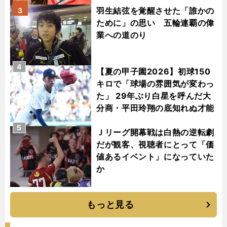
羽生結弦を覚醒させた「誰かの
3
ために」の思い 五輪連覇の偉
業への道のり
4
【夏の甲子園2026】初球150
キロで「球場の雰囲気が変わっ
た」 29年ぶり白星を呼んだ大
分商・平田玲翔の底知れぬ才能
5
Ｊリーグ開幕戦は白熱の逆転劇
だが観客、視聴者にとって「価
値あるイベント」になっていた
か
もっと見る