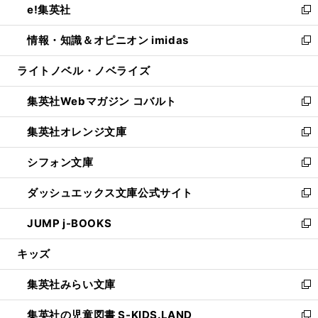
e!集英社
く
で
ド
ィ
い
新
開
ウ
ン
ウ
し
情報・知識＆オピニオン imidas
く
で
ド
ィ
い
新
開
ウ
ン
ウ
し
ライトノベル・ノベライズ
く
で
ド
ィ
い
開
ウ
ン
ウ
集英社Webマガジン コバルト
く
で
ド
ィ
新
開
ウ
ン
し
集英社オレンジ文庫
く
で
ド
い
新
開
ウ
ウ
し
シフォン文庫
く
で
ィ
い
新
開
ン
ウ
し
ダッシュエックス文庫公式サイト
く
ド
ィ
い
新
ウ
ン
ウ
し
JUMP j-BOOKS
で
ド
ィ
い
新
開
ウ
ン
ウ
し
キッズ
く
で
ド
ィ
い
開
ウ
ン
ウ
集英社みらい文庫
く
で
ド
ィ
新
開
ウ
ン
し
集英社の児童図書 S-KIDS.LAND
く
で
ド
い
新