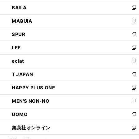
開
ウ
し
BAILA
く
ィ
い
新
ン
ウ
し
MAQUIA
ド
ィ
い
新
ウ
ン
ウ
し
SPUR
で
ド
ィ
い
新
開
ウ
ン
ウ
し
LEE
く
で
ド
ィ
い
新
開
ウ
ン
ウ
し
eclat
く
で
ド
ィ
い
新
開
ウ
ン
ウ
し
T JAPAN
く
で
ド
ィ
い
新
開
ウ
ン
ウ
し
HAPPY PLUS ONE
く
で
ド
ィ
い
新
開
ウ
ン
ウ
し
MEN'S NON-NO
く
で
ド
ィ
い
新
開
ウ
ン
ウ
し
UOMO
く
で
ド
ィ
い
新
開
ウ
ン
ウ
し
集英社オンライン
く
で
ド
ィ
い
新
開
ウ
ン
ウ
し