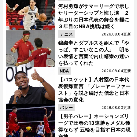
河村勇輝がサマーリーグで示し
たリーダーシップと悔し涙 ２
年ぶりの日本代表の舞台を糧に
３年目のNBA挑戦は続く
テニス
2026.08.04更新
錦織圭とダブルスを組んで「や
っぱ、すごいなこの人」 明る
い表情と言葉で内山靖崇の迷い
を払ってくれた
NBA
2026.08.04更新
【バスケット】八村塁の日本代
表復帰宣言 「プレーヤーファー
スト」を説き続けた信念と日本
協会の変化
バレー
2026.08.03更新
【男子バレー】ネーションズリ
ーグで圧巻の13連勝もメダル獲
得ならず 五輪を目指す日本の現
在地