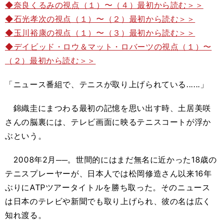
◆奈良くるみの視点（１）〜（４）最初から読む＞＞
◆石光孝次の視点（１）〜（２）最初から読む＞＞
◆玉川裕康の視点（１）〜（３）最初から読む＞＞
◆デイビッド・ロウ＆マット・ロバーツの視点（１）〜
（２）最初から読む＞＞
「ニュース番組で、テニスが取り上げられている......」
錦織圭にまつわる最初の記憶を思い出す時、土居美咲
さんの脳裏には、テレビ画面に映るテニスコートが浮か
ぶという。
2008年2月──。世間的にはまだ無名に近かった18歳の
テニスプレーヤーが、日本人では松岡修造さん以来16年
ぶりにATPツアータイトルを勝ち取った。そのニュース
は日本のテレビや新聞でも取り上げられ、彼の名は広く
知れ渡る。