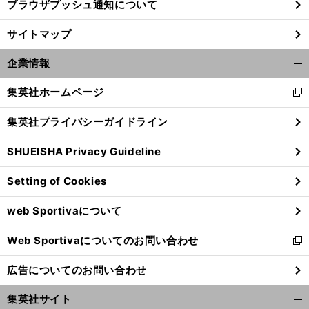
ブラウザプッシュ通知について
サイトマップ
企業情報
開
く/
集英社ホームページ
新
閉
し
じ
集英社プライバシーガイドライン
い
る
ウ
SHUEISHA Privacy Guideline
ィ
ン
Setting of Cookies
ド
ウ
web Sportivaについて
で
開
Web Sportivaについてのお問い合わせ
く
新
し
広告についてのお問い合わせ
い
ウ
集英社サイト
ィ
開