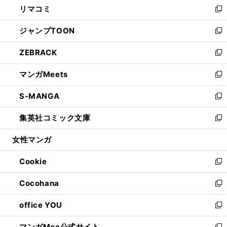
リマコミ
で
ド
ィ
い
新
開
ウ
ン
ウ
し
ジャンプTOON
く
で
ド
ィ
い
新
開
ウ
ン
ウ
し
ZEBRACK
く
で
ド
ィ
い
新
開
ウ
ン
ウ
し
マンガMeets
く
で
ド
ィ
い
新
開
ウ
ン
ウ
し
S-MANGA
く
で
ド
ィ
い
新
開
ウ
ン
ウ
し
集英社コミック文庫
く
で
ド
ィ
い
新
開
ウ
ン
ウ
し
女性マンガ
く
で
ド
ィ
い
開
ウ
ン
ウ
Cookie
く
で
ド
ィ
新
開
ウ
ン
し
Cocohana
く
で
ド
い
新
開
ウ
ウ
し
office YOU
く
で
ィ
い
新
開
ン
ウ
し
マンガMee公式サイト
く