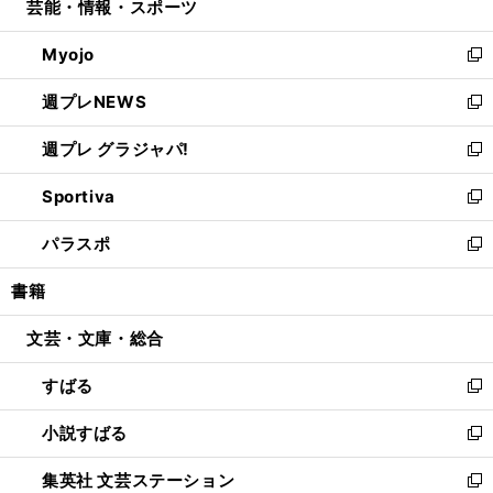
芸能・情報・スポーツ
く
で
ド
ィ
い
開
ウ
ン
ウ
Myojo
く
で
ド
ィ
新
開
ウ
ン
し
週プレNEWS
く
で
ド
い
新
開
ウ
ウ
し
週プレ グラジャパ!
く
で
ィ
い
新
開
ン
ウ
し
Sportiva
く
ド
ィ
い
新
ウ
ン
ウ
し
パラスポ
で
ド
ィ
い
新
開
ウ
ン
ウ
し
書籍
く
で
ド
ィ
い
開
ウ
ン
ウ
文芸・文庫・総合
く
で
ド
ィ
開
ウ
ン
すばる
く
で
ド
新
開
ウ
し
小説すばる
く
で
い
新
開
ウ
し
集英社 文芸ステーション
く
ィ
い
新