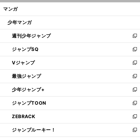
ン
く/
マンガ
ド
閉
ウ
じ
少年マンガ
で
る
開
週刊少年ジャンプ
く
新
し
ジャンプSQ
い
新
ウ
し
Vジャンプ
ィ
い
新
ン
ウ
し
最強ジャンプ
ド
ィ
い
新
ウ
ン
ウ
し
少年ジャンプ+
で
ド
ィ
い
新
開
ウ
ン
ウ
し
ジャンプTOON
く
で
ド
ィ
い
新
開
ウ
ン
ウ
し
ZEBRACK
く
で
ド
ィ
い
新
開
ウ
ン
ウ
し
ジャンプルーキー！
く
で
ド
ィ
い
新
開
ウ
ン
ウ
し