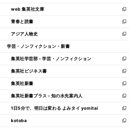
ン
ウ
し
web 集英社文庫
ド
ィ
い
新
ウ
ン
ウ
し
青春と読書
で
ド
ィ
い
新
開
ウ
ン
ウ
し
アジア人物史
く
で
ド
ィ
い
新
開
ウ
ン
ウ
し
学芸・ノンフィクション・新書
く
で
ド
ィ
い
開
ウ
ン
ウ
集英社学芸部 - 学芸・ノンフィクション
く
で
ド
ィ
新
開
ウ
ン
し
集英社ビジネス書
く
で
ド
い
新
開
ウ
ウ
し
集英社新書
く
で
ィ
い
新
開
ン
ウ
し
集英社新書プラス - 知の水先案内人
く
ド
ィ
い
新
ウ
ン
ウ
し
1日5分で、明日は変わる よみタイ yomitai
で
ド
ィ
い
新
開
ウ
ン
ウ
し
kotoba
く
で
ド
ィ
い
新
開
ウ
ン
ウ
し