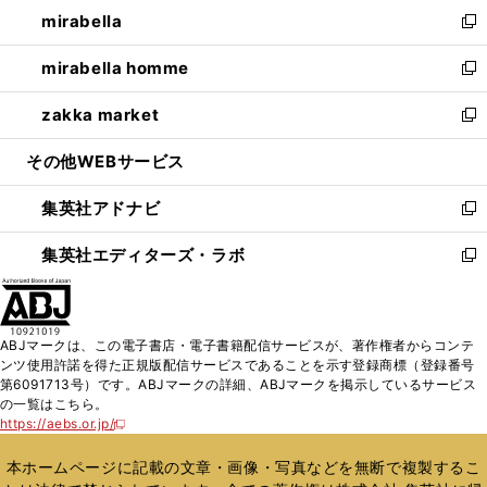
ウ
し
mirabella
く
で
ド
ィ
い
新
開
ウ
ン
ウ
し
mirabella homme
く
で
ド
ィ
い
新
開
ウ
ン
ウ
し
zakka market
く
で
ド
ィ
い
新
開
ウ
ン
ウ
し
その他WEBサービス
く
で
ド
ィ
い
開
ウ
ン
ウ
集英社アドナビ
く
で
ド
ィ
新
開
ウ
ン
し
集英社エディターズ・ラボ
く
で
ド
い
新
開
ウ
ウ
し
く
で
ィ
い
開
ン
ウ
ABJマークは、この電子書店・電子書籍配信サービスが、著作権者からコンテ
く
ド
ィ
ンツ使用許諾を得た正規版配信サービスであることを示す登録商標（登録番号
ウ
ン
第6091713号）です。ABJマークの詳細、ABJマークを掲示しているサービス
で
ド
の一覧はこちら。
開
ウ
https://aebs.or.jp/
新
く
で
し
い
開
本ホームページに記載の文章・画像・写真などを無断で複製するこ
ウ