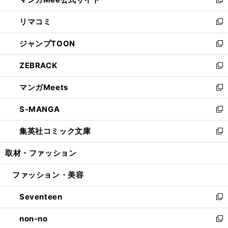
ド
ィ
い
新
ウ
ン
ウ
し
リマコミ
で
ド
ィ
い
新
開
ウ
ン
ウ
し
ジャンプTOON
く
で
ド
ィ
い
新
開
ウ
ン
ウ
し
ZEBRACK
く
で
ド
ィ
い
新
開
ウ
ン
ウ
し
マンガMeets
く
で
ド
ィ
い
新
開
ウ
ン
ウ
し
S-MANGA
く
で
ド
ィ
い
新
開
ウ
ン
ウ
し
集英社コミック文庫
く
で
ド
ィ
い
新
開
ウ
ン
ウ
し
取材・ファッション
く
で
ド
ィ
い
開
ウ
ン
ウ
ファッション・美容
く
で
ド
ィ
開
ウ
ン
Seventeen
く
で
ド
新
開
ウ
し
non-no
く
で
い
新