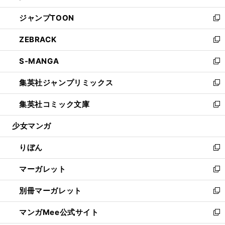
開
ウ
ン
ウ
し
ジャンプTOON
く
で
ド
ィ
い
新
開
ウ
ン
ウ
し
ZEBRACK
く
で
ド
ィ
い
新
開
ウ
ン
ウ
し
S-MANGA
く
で
ド
ィ
い
新
開
ウ
ン
ウ
し
集英社ジャンプリミックス
く
で
ド
ィ
い
新
開
ウ
ン
ウ
し
集英社コミック文庫
く
で
ド
ィ
い
新
開
ウ
ン
ウ
し
少女マンガ
く
で
ド
ィ
い
開
ウ
ン
ウ
りぼん
く
で
ド
ィ
新
開
ウ
ン
し
マーガレット
く
で
ド
い
新
開
ウ
ウ
し
別冊マーガレット
く
で
ィ
い
新
開
ン
ウ
し
マンガMee公式サイト
く
ド
ィ
い
新
ウ
ン
ウ
し