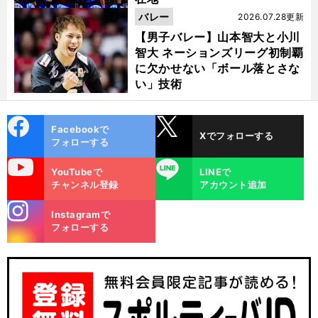
バレー
2026.07.28更新
【男子バレー】山本智大と小川
智大 ネーションズリーグ初制覇
に欠かせない「ボール落とさな
い」技術
cebo
X
Facebookで
Xでフォローする
ok
フォローする
uTube
LINE
YouTubeで
LINEで
チャンネル登録
アカウント追加
高
。
錦
今
」
お
」
織圭のアドバイスは「
までの打ち方でいい
土居美咲は「
墨つき
をもらって迷いも吹っきれた
stagra
Instagramで
m
フォローする