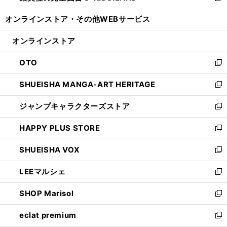
開
ウ
ウ
し
オンラインストア・
その他WEBサービス
く
で
ィ
い
開
ン
ウ
オンラインストア
く
ド
ィ
ウ
ン
OTO
で
ド
新
開
ウ
し
SHUEISHA MANGA-ART HERITAGE
く
で
い
新
開
ウ
し
ジャンプキャラクターズストア
く
ィ
い
新
ン
ウ
し
HAPPY PLUS STORE
ド
ィ
い
新
ウ
ン
ウ
し
SHUEISHA VOX
で
ド
ィ
い
新
開
ウ
ン
ウ
し
LEEマルシェ
く
で
ド
ィ
い
新
開
ウ
ン
ウ
し
SHOP Marisol
く
で
ド
ィ
い
新
開
ウ
ン
ウ
し
eclat premium
く
で
ド
ィ
い
新
開
ウ
ン