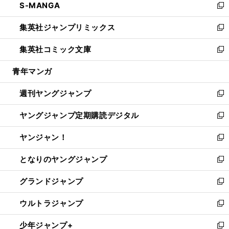
S-MANGA
く
で
ド
ィ
い
新
開
ウ
ン
ウ
し
集英社ジャンプリミックス
く
で
ド
ィ
い
新
開
ウ
ン
ウ
し
集英社コミック文庫
く
で
ド
ィ
い
新
開
ウ
ン
ウ
し
青年マンガ
く
で
ド
ィ
い
開
ウ
ン
ウ
週刊ヤングジャンプ
く
で
ド
ィ
新
開
ウ
ン
し
ヤングジャンプ定期購読デジタル
く
で
ド
い
新
開
ウ
ウ
し
ヤンジャン！
く
で
ィ
い
新
開
ン
ウ
し
となりのヤングジャンプ
く
ド
ィ
い
新
ウ
ン
ウ
し
グランドジャンプ
で
ド
ィ
い
新
開
ウ
ン
ウ
し
ウルトラジャンプ
く
で
ド
ィ
い
新
開
ウ
ン
ウ
し
少年ジャンプ+
く
で
ド
ィ
い
新