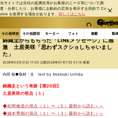
当サイトでは当社の提携先等がお客様のニーズ等について調
査・分析したり、お客様にお勧めの広告を表⽰する⽬的で Co
閉じ
okie を使⽤する場合があります。
詳しくはこちら
る
マイペ
web Sportiva (webスポルティーバ)
検索
メニュ
we
ー
その他球技の記事一覧
テニス
錦織圭からもらった「
b
ジ
その他球技
その他競技
モーター
フォト
連載
動
ス
錦織圭からもらった「LINEメッセージ」に感
ポ
激 土居美咲「思わずスクショしちゃいまし
ル
た」
テ
ィ
2026年03月31日 17:00 公開
2026年07月17日 01:14 更新
ー
バ
内田 暁●取材・文 text by Akatsuki Uchida
錦織圭という奇跡【第20回】
土居美咲の視点（１）
◆松岡修造の視点（１）〜（５）最初から読む＞＞
◆細木秀樹の視点（１）〜（３）最初から読む＞＞