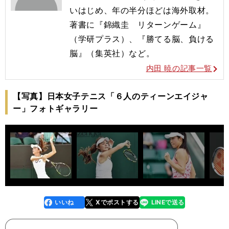
いはじめ、年の半分ほどは海外取材。
著書に『錦織圭 リターンゲーム』
（学研プラス）、『勝てる脳、負ける
脳』（集英社）など。
内田 暁の記事一覧
【写真】日本女子テニス「６人のティーンエイジャ
ー」フォトギャラリー
いいね
Xでポストする
LINEで送る
line
faceboo
x
k