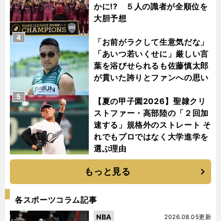
かに!? ５人の識者が全順位を
大胆予想
4
「お前がラクして生意気だな」
「あいつ若いくせに」厳しい言
葉を浴びせられるも佐藤慎太郎
が貫いた誇りとファンへの思い
5
【夏の甲子園2026】聖隷クリ
ストファー・高部陸の「２回加
速する」規格外のストレート そ
れでもプロではなく大学進学を
選ぶ理由
もっと見る
各スポーツコラム記事
NBA
2026.08.05更新