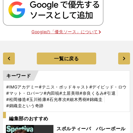
Googleの「優先ソース」について
一覧に戻る
キーワード
#IMGアカデミー
#テニス・ポッドキャスト
#デイビッド・ロウ
#マット・ロバーツ
#内田暁
#土居美咲
#奈良くるみ
#引退
#松岡修造
#玉川裕康
#石光孝次
#細木秀樹
#錦織圭
#錦織圭という奇跡
編集部のおすすめ
スポルティーバ バレーボール