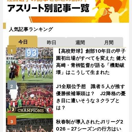
人気記事ランキング
今日
昨日
週間
月間
【高校野球】創部10年目の甲子
1
園初出場がすべてを変えた 健大
高崎・青栁監督が語る「機動破
壊」はこうして生まれた
J1全順位予想 識者５人が推す
2
優勝候補筆頭は？ J2降格の憂
き目に遭いそうな３クラブと
は？
秋春制が導入されたJ1リーグ2
3
026－27シーズンの行方はい