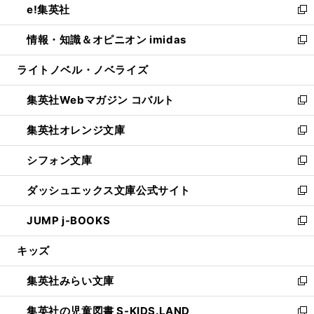
e!集英社
く
で
ド
ィ
い
新
開
ウ
ン
ウ
し
情報・知識＆オピニオン imidas
く
で
ド
ィ
い
新
開
ウ
ン
ウ
し
ライトノベル・ノベライズ
く
で
ド
ィ
い
開
ウ
ン
ウ
集英社Webマガジン コバルト
く
で
ド
ィ
新
開
ウ
ン
し
集英社オレンジ文庫
く
で
ド
い
新
開
ウ
ウ
し
シフォン文庫
く
で
ィ
い
新
開
ン
ウ
し
ダッシュエックス文庫公式サイト
く
ド
ィ
い
新
ウ
ン
ウ
し
JUMP j-BOOKS
で
ド
ィ
い
新
開
ウ
ン
ウ
し
キッズ
く
で
ド
ィ
い
開
ウ
ン
ウ
集英社みらい文庫
く
で
ド
ィ
新
開
ウ
ン
し
集英社の児童図書 S-KIDS.LAND
く
で
ド
い
新