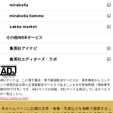
ウ
し
mirabella
く
で
ド
ィ
い
新
開
ウ
ン
ウ
し
mirabella homme
く
で
ド
ィ
い
新
開
ウ
ン
ウ
し
zakka market
く
で
ド
ィ
い
新
開
ウ
ン
ウ
し
その他WEBサービス
く
で
ド
ィ
い
開
ウ
ン
ウ
集英社アドナビ
く
で
ド
ィ
新
開
ウ
ン
し
集英社エディターズ・ラボ
く
で
ド
い
新
開
ウ
ウ
し
く
で
ィ
い
開
ン
ウ
ABJマークは、この電子書店・電子書籍配信サービスが、著作権者からコンテ
く
ド
ィ
ンツ使用許諾を得た正規版配信サービスであることを示す登録商標（登録番号
ウ
ン
第6091713号）です。ABJマークの詳細、ABJマークを掲示しているサービス
で
ド
の一覧はこちら。
開
ウ
https://aebs.or.jp/
新
く
で
し
い
開
本ホームページに記載の文章・画像・写真などを無断で複製するこ
ウ