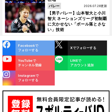
バレー
2026.07.28更新
【男子バレー】山本智大と小川
智大 ネーションズリーグ初制覇
に欠かせない「ボール落とさな
い」技術
cebo
X
Facebookで
Xでフォローする
ok
フォローする
uTube
LINE
YouTubeで
LINEで
チャンネル登録
アカウント追加
高
。
錦
今
」
お
」
織圭のアドバイスは「
までの打ち方でいい
土居美咲は「
墨つき
をもらって迷いも吹っきれた
stagra
Instagramで
m
フォローする