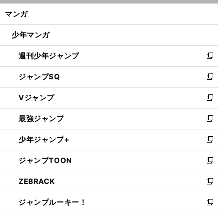
ン
く/
マンガ
ド
閉
ウ
じ
少年マンガ
で
る
開
週刊少年ジャンプ
く
新
し
ジャンプSQ
い
新
ウ
し
Vジャンプ
ィ
い
新
ン
ウ
し
最強ジャンプ
ド
ィ
い
新
ウ
ン
ウ
し
少年ジャンプ+
で
ド
ィ
い
新
開
ウ
ン
ウ
し
ジャンプTOON
く
で
ド
ィ
い
新
開
ウ
ン
ウ
し
ZEBRACK
く
で
ド
ィ
い
新
開
ウ
ン
ウ
し
ジャンプルーキー！
く
で
ド
ィ
い
新
開
ウ
ン
ウ
し