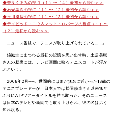
◆奈良くるみの視点（１）〜（４）最初から読む＞＞
◆石光孝次の視点（１）〜（２）最初から読む＞＞
◆玉川裕康の視点（１）〜（３）最初から読む＞＞
◆デイビッド・ロウ＆マット・ロバーツの視点（１）〜
（２）最初から読む＞＞
「ニュース番組で、テニスが取り上げられている......」
錦織圭にまつわる最初の記憶を思い出す時、土居美咲
さんの脳裏には、テレビ画面に映るテニスコートが浮か
ぶという。
2008年2月──。世間的にはまだ無名に近かった18歳の
テニスプレーヤーが、日本人では松岡修造さん以来16年
ぶりにATPツアータイトルを勝ち取った。そのニュース
は日本のテレビや新聞でも取り上げられ、彼の名は広く
知れ渡る。