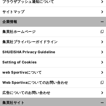
ブラウザプッシュ通知について
サイトマップ
企業情報
開
く/
集英社ホームページ
新
閉
し
じ
集英社プライバシーガイドライン
い
る
ウ
SHUEISHA Privacy Guideline
ィ
ン
Setting of Cookies
ド
ウ
web Sportivaについて
で
開
Web Sportivaについてのお問い合わせ
く
新
し
広告についてのお問い合わせ
い
ウ
集英社サイト
ィ
開