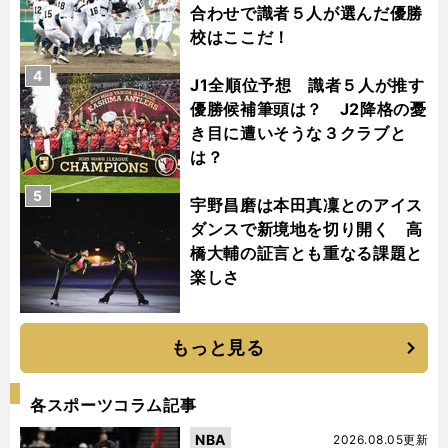
合わせで識者５人が選んだ優勝
校はここだ！
4
J1全順位予想 識者５人が推す
優勝候補筆頭は？ J2降格の憂
き目に遭いそうな３クラブと
は？
5
宇野昌磨は本田真凜とのアイス
ダンスで新境地を切り開く 高
橋大輔の証言とも重なる課題と
楽しさ
もっと見る
各スポーツコラム記事
NBA
2026.08.05更新