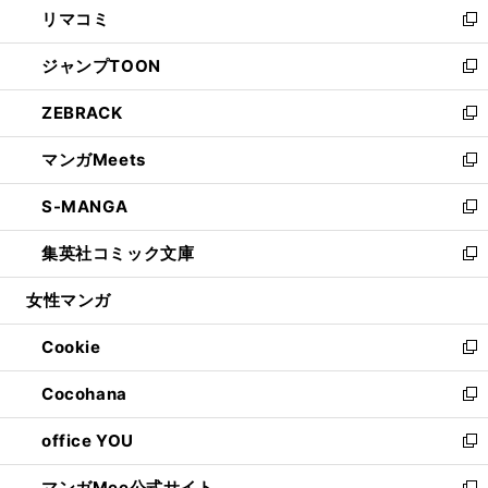
リマコミ
で
ド
ィ
い
新
開
ウ
ン
ウ
し
ジャンプTOON
く
で
ド
ィ
い
新
開
ウ
ン
ウ
し
ZEBRACK
く
で
ド
ィ
い
新
開
ウ
ン
ウ
し
マンガMeets
く
で
ド
ィ
い
新
開
ウ
ン
ウ
し
S-MANGA
く
で
ド
ィ
い
新
開
ウ
ン
ウ
し
集英社コミック文庫
く
で
ド
ィ
い
新
開
ウ
ン
ウ
し
女性マンガ
く
で
ド
ィ
い
開
ウ
ン
ウ
Cookie
く
で
ド
ィ
新
開
ウ
ン
し
Cocohana
く
で
ド
い
新
開
ウ
ウ
し
office YOU
く
で
ィ
い
新
開
ン
ウ
し
マンガMee公式サイト
く