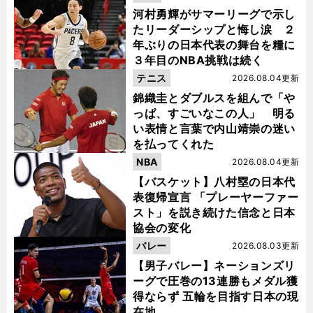
河村勇輝がサマーリーグで示し
たリーダーシップと悔し涙 ２
年ぶりの日本代表の舞台を糧に
３年目のNBA挑戦は続く
テニス
2026.08.04更新
錦織圭とダブルスを組んで「や
っぱ、すごいなこの人」 明る
い表情と言葉で内山靖崇の迷い
を払ってくれた
NBA
2026.08.04更新
【バスケット】八村塁の日本代
表復帰宣言 「プレーヤーファー
スト」を説き続けた信念と日本
協会の変化
バレー
2026.08.03更新
【男子バレー】ネーションズリ
ーグで圧巻の13連勝もメダル獲
得ならず 五輪を目指す日本の現
在地