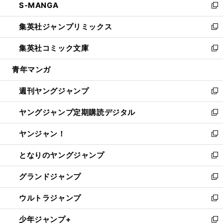
S-MANGA
く
で
ド
ィ
い
新
開
ウ
ン
ウ
し
集英社ジャンプリミックス
く
で
ド
ィ
い
新
開
ウ
ン
ウ
し
集英社コミック文庫
く
で
ド
ィ
い
新
開
ウ
ン
ウ
し
青年マンガ
く
で
ド
ィ
い
開
ウ
ン
ウ
週刊ヤングジャンプ
く
で
ド
ィ
新
開
ウ
ン
し
ヤングジャンプ定期購読デジタル
く
で
ド
い
新
開
ウ
ウ
し
ヤンジャン！
く
で
ィ
い
新
開
ン
ウ
し
となりのヤングジャンプ
く
ド
ィ
い
新
ウ
ン
ウ
し
グランドジャンプ
で
ド
ィ
い
新
開
ウ
ン
ウ
し
ウルトラジャンプ
く
で
ド
ィ
い
新
開
ウ
ン
ウ
し
少年ジャンプ+
く
で
ド
ィ
い
新