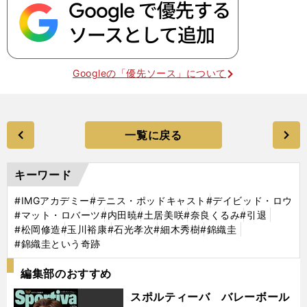
Googleの「優先ソース」について
一覧に戻る
キーワード
#IMGアカデミー
#テニス・ポッドキャスト
#デイビッド・ロウ
#マット・ロバーツ
#内田暁
#土居美咲
#奈良くるみ
#引退
#松岡修造
#玉川裕康
#石光孝次
#細木秀樹
#錦織圭
#錦織圭という奇跡
編集部のおすすめ
スポルティーバ バレーボール