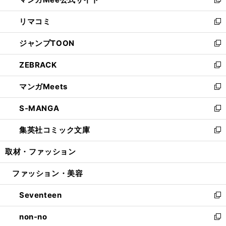
ド
ィ
い
新
ウ
ン
ウ
し
リマコミ
で
ド
ィ
い
新
開
ウ
ン
ウ
し
ジャンプTOON
く
で
ド
ィ
い
新
開
ウ
ン
ウ
し
ZEBRACK
く
で
ド
ィ
い
新
開
ウ
ン
ウ
し
マンガMeets
く
で
ド
ィ
い
新
開
ウ
ン
ウ
し
S-MANGA
く
で
ド
ィ
い
新
開
ウ
ン
ウ
し
集英社コミック文庫
く
で
ド
ィ
い
新
開
ウ
ン
ウ
し
取材・ファッション
く
で
ド
ィ
い
開
ウ
ン
ウ
ファッション・美容
く
で
ド
ィ
開
ウ
ン
Seventeen
く
で
ド
新
開
ウ
し
non-no
く
で
い
新