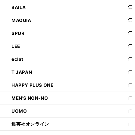
開
ウ
し
BAILA
く
ィ
い
新
ン
ウ
し
MAQUIA
ド
ィ
い
新
ウ
ン
ウ
し
SPUR
で
ド
ィ
い
新
開
ウ
ン
ウ
し
LEE
く
で
ド
ィ
い
新
開
ウ
ン
ウ
し
eclat
く
で
ド
ィ
い
新
開
ウ
ン
ウ
し
T JAPAN
く
で
ド
ィ
い
新
開
ウ
ン
ウ
し
HAPPY PLUS ONE
く
で
ド
ィ
い
新
開
ウ
ン
ウ
し
MEN'S NON-NO
く
で
ド
ィ
い
新
開
ウ
ン
ウ
し
UOMO
く
で
ド
ィ
い
新
開
ウ
ン
ウ
し
集英社オンライン
く
で
ド
ィ
い
新
開
ウ
ン
ウ
し