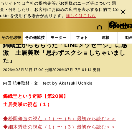
当サイトでは当社の提携先等がお客様のニーズ等について調
査・分析したり、お客様にお勧めの広告を表⽰する⽬的で Co
閉じ
okie を使⽤する場合があります。
詳しくはこちら
る
マイペ
web Sportiva (webスポルティーバ)
検索
メニュ
we
ー
その他球技の記事一覧
テニス
錦織圭からもらった「
b
ジ
その他球技
その他競技
モーター
フォト
連載
動
ス
錦織圭からもらった「LINEメッセージ」に感
ポ
激 土居美咲「思わずスクショしちゃいまし
ル
た」
テ
ィ
2026年03月31日 17:00 公開
2026年07月17日 01:14 更新
ー
バ
内田 暁●取材・文 text by Akatsuki Uchida
錦織圭という奇跡【第20回】
土居美咲の視点（１）
◆松岡修造の視点（１）〜（５）最初から読む＞＞
◆細木秀樹の視点（１）〜（３）最初から読む＞＞