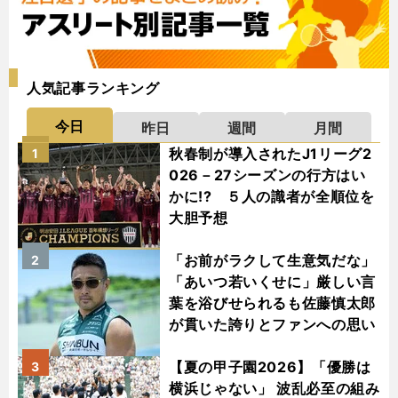
人気記事ランキング
今日
昨日
週間
月間
秋春制が導入されたJ1リーグ2
1
026－27シーズンの行方はい
かに!? ５人の識者が全順位を
大胆予想
「お前がラクして生意気だな」
2
「あいつ若いくせに」厳しい言
葉を浴びせられるも佐藤慎太郎
が貫いた誇りとファンへの思い
【夏の甲子園2026】「優勝は
3
横浜じゃない」 波乱必至の組み