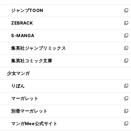
開
ウ
ン
ウ
し
ジャンプTOON
く
で
ド
ィ
い
新
開
ウ
ン
ウ
し
ZEBRACK
く
で
ド
ィ
い
新
開
ウ
ン
ウ
し
S-MANGA
く
で
ド
ィ
い
新
開
ウ
ン
ウ
し
集英社ジャンプリミックス
く
で
ド
ィ
い
新
開
ウ
ン
ウ
し
集英社コミック文庫
く
で
ド
ィ
い
新
開
ウ
ン
ウ
し
少女マンガ
く
で
ド
ィ
い
開
ウ
ン
ウ
りぼん
く
で
ド
ィ
新
開
ウ
ン
し
マーガレット
く
で
ド
い
新
開
ウ
ウ
し
別冊マーガレット
く
で
ィ
い
新
開
ン
ウ
し
マンガMee公式サイト
く
ド
ィ
い
新
ウ
ン
ウ
し