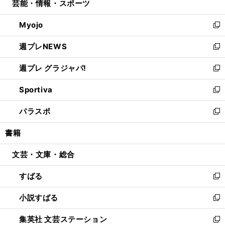
芸能・情報・スポーツ
く
で
ド
ィ
い
開
ウ
ン
ウ
Myojo
く
で
ド
ィ
新
開
ウ
ン
し
週プレNEWS
く
で
ド
い
新
開
ウ
ウ
し
週プレ グラジャパ!
く
で
ィ
い
新
開
ン
ウ
し
Sportiva
く
ド
ィ
い
新
ウ
ン
ウ
し
パラスポ
で
ド
ィ
い
新
開
ウ
ン
ウ
し
書籍
く
で
ド
ィ
い
開
ウ
ン
ウ
文芸・文庫・総合
く
で
ド
ィ
開
ウ
ン
すばる
く
で
ド
新
開
ウ
し
小説すばる
く
で
い
新
開
ウ
し
集英社 文芸ステーション
く
ィ
い
新