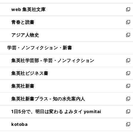
ン
ウ
し
web 集英社文庫
ド
ィ
い
新
ウ
ン
ウ
し
青春と読書
で
ド
ィ
い
新
開
ウ
ン
ウ
し
アジア人物史
く
で
ド
ィ
い
新
開
ウ
ン
ウ
し
学芸・ノンフィクション・新書
く
で
ド
ィ
い
開
ウ
ン
ウ
集英社学芸部 - 学芸・ノンフィクション
く
で
ド
ィ
新
開
ウ
ン
し
集英社ビジネス書
く
で
ド
い
新
開
ウ
ウ
し
集英社新書
く
で
ィ
い
新
開
ン
ウ
し
集英社新書プラス - 知の水先案内人
く
ド
ィ
い
新
ウ
ン
ウ
し
1日5分で、明日は変わる よみタイ yomitai
で
ド
ィ
い
新
開
ウ
ン
ウ
し
kotoba
く
で
ド
ィ
い
新
開
ウ
ン
ウ
し