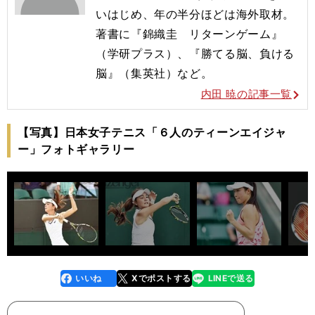
いはじめ、年の半分ほどは海外取材。
著書に『錦織圭 リターンゲーム』
（学研プラス）、『勝てる脳、負ける
脳』（集英社）など。
内田 暁の記事一覧
【写真】日本女子テニス「６人のティーンエイジャ
ー」フォトギャラリー
いいね
Xでポストする
LINEで送る
line
faceboo
x
k