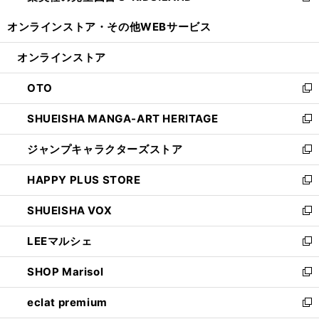
開
ウ
ウ
し
オンラインストア・
その他WEBサービス
く
で
ィ
い
開
ン
ウ
オンラインストア
く
ド
ィ
ウ
ン
OTO
で
ド
新
開
ウ
し
SHUEISHA MANGA-ART HERITAGE
く
で
い
新
開
ウ
し
ジャンプキャラクターズストア
く
ィ
い
新
ン
ウ
し
HAPPY PLUS STORE
ド
ィ
い
新
ウ
ン
ウ
し
SHUEISHA VOX
で
ド
ィ
い
新
開
ウ
ン
ウ
し
LEEマルシェ
く
で
ド
ィ
い
新
開
ウ
ン
ウ
し
SHOP Marisol
く
で
ド
ィ
い
新
開
ウ
ン
ウ
し
eclat premium
く
で
ド
ィ
い
新
開
ウ
ン