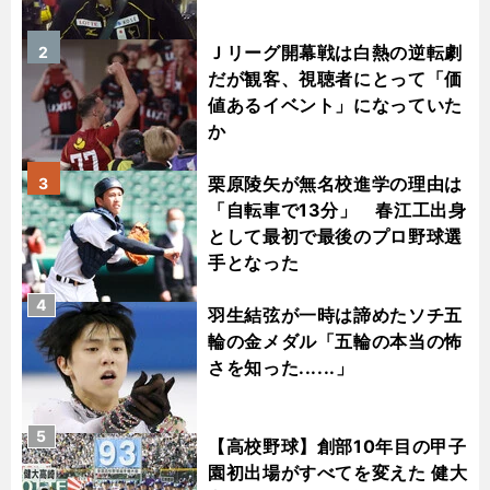
Ｊリーグ開幕戦は白熱の逆転劇
2
だが観客、視聴者にとって「価
値あるイベント」になっていた
か
栗原陵矢が無名校進学の理由は
3
「自転車で13分」 春江工出身
として最初で最後のプロ野球選
手となった
4
羽生結弦が一時は諦めたソチ五
輪の金メダル「五輪の本当の怖
さを知った......」
5
【高校野球】創部10年目の甲子
園初出場がすべてを変えた 健大