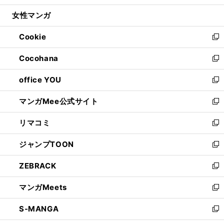
開
ウ
ン
ウ
し
女性マンガ
く
で
ド
ィ
い
開
ウ
ン
ウ
Cookie
く
で
ド
ィ
新
開
ウ
ン
し
Cocohana
く
で
ド
い
新
開
ウ
ウ
し
office YOU
く
で
ィ
い
新
開
ン
ウ
し
マンガMee公式サイト
く
ド
ィ
い
新
ウ
ン
ウ
し
リマコミ
で
ド
ィ
い
新
開
ウ
ン
ウ
し
ジャンプTOON
く
で
ド
ィ
い
新
開
ウ
ン
ウ
し
ZEBRACK
く
で
ド
ィ
い
新
開
ウ
ン
ウ
し
マンガMeets
く
で
ド
ィ
い
新
開
ウ
ン
ウ
し
S-MANGA
く
で
ド
ィ
い
新
開
ウ
ン
ウ
し