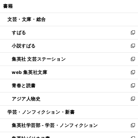
ウ
し
書籍
く
で
ド
ィ
い
開
ウ
ン
ウ
文芸・文庫・総合
く
で
ド
ィ
開
ウ
ン
すばる
く
で
ド
新
開
ウ
し
小説すばる
く
で
い
新
開
ウ
し
集英社 文芸ステーション
く
ィ
い
新
ン
ウ
し
web 集英社文庫
ド
ィ
い
新
ウ
ン
ウ
し
青春と読書
で
ド
ィ
い
新
開
ウ
ン
ウ
し
アジア人物史
く
で
ド
ィ
い
新
開
ウ
ン
ウ
し
学芸・ノンフィクション・新書
く
で
ド
ィ
い
開
ウ
ン
ウ
集英社学芸部 - 学芸・ノンフィクション
く
で
ド
ィ
新
開
ウ
ン
し