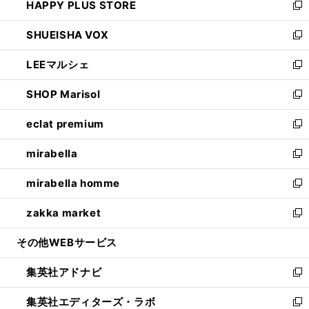
HAPPY PLUS STORE
ド
ィ
い
新
ウ
ン
ウ
し
SHUEISHA VOX
で
ド
ィ
い
新
開
ウ
ン
ウ
し
LEEマルシェ
く
で
ド
ィ
い
新
開
ウ
ン
ウ
し
SHOP Marisol
く
で
ド
ィ
い
新
開
ウ
ン
ウ
し
eclat premium
く
で
ド
ィ
い
新
開
ウ
ン
ウ
し
mirabella
く
で
ド
ィ
い
新
開
ウ
ン
ウ
し
mirabella homme
く
で
ド
ィ
い
新
開
ウ
ン
ウ
し
zakka market
く
で
ド
ィ
い
新
開
ウ
ン
ウ
し
その他WEBサービス
く
で
ド
ィ
い
開
ウ
ン
ウ
集英社アドナビ
く
で
ド
ィ
新
開
ウ
ン
し
集英社エディターズ・ラボ
く
で
ド
い
新