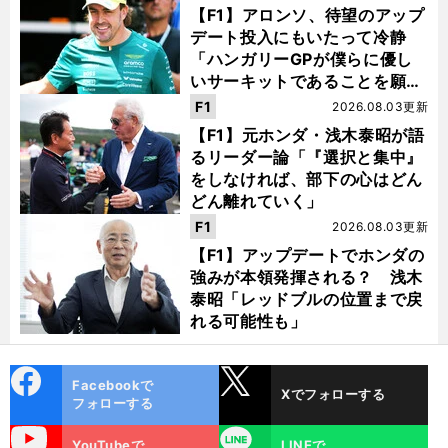
【F1】アロンソ、待望のアップ
デート投入にもいたって冷静
「ハンガリーGPが僕らに優し
いサーキットであることを願
う」
F1
2026.08.03更新
【F1】元ホンダ・浅木泰昭が語
るリーダー論「『選択と集中』
をしなければ、部下の心はどん
どん離れていく」
F1
2026.08.03更新
【F1】アップデートでホンダの
強みが本領発揮される？ 浅木
泰昭「レッドブルの位置まで戻
れる可能性も」
cebo
X
Facebookで
Xでフォローする
ok
フォローする
uTube
LINE
YouTubeで
LINEで