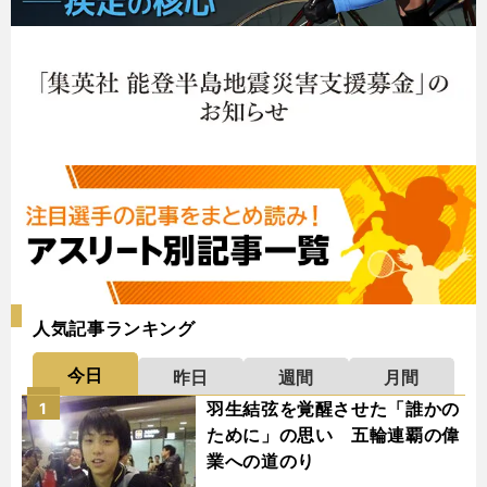
人気記事ランキング
今日
昨日
週間
月間
羽生結弦を覚醒させた「誰かの
1
ために」の思い 五輪連覇の偉
業への道のり