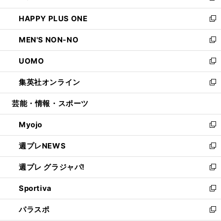
開
ウ
ン
ウ
し
HAPPY PLUS ONE
く
で
ド
ィ
い
新
開
ウ
ン
ウ
し
MEN'S NON-NO
く
で
ド
ィ
い
新
開
ウ
ン
ウ
し
UOMO
く
で
ド
ィ
い
新
開
ウ
ン
ウ
し
集英社オンライン
く
で
ド
ィ
い
新
開
ウ
ン
ウ
し
芸能・情報・スポーツ
く
で
ド
ィ
い
開
ウ
ン
ウ
Myojo
く
で
ド
ィ
新
開
ウ
ン
し
週プレNEWS
く
で
ド
い
新
開
ウ
ウ
し
週プレ グラジャパ!
く
で
ィ
い
新
開
ン
ウ
し
Sportiva
く
ド
ィ
い
新
ウ
ン
ウ
し
パラスポ
で
ド
ィ
い
新
開
ウ
ン