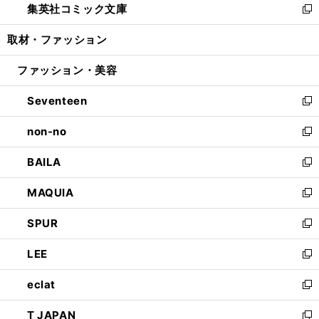
集英社コミック文庫
く
で
ド
ィ
い
新
開
ウ
ン
ウ
し
取材・ファッション
く
で
ド
ィ
い
開
ウ
ン
ウ
ファッション・美容
く
で
ド
ィ
開
ウ
ン
Seventeen
く
で
ド
新
開
ウ
し
non-no
く
で
い
新
開
ウ
し
BAILA
く
ィ
い
新
ン
ウ
し
MAQUIA
ド
ィ
い
新
ウ
ン
ウ
し
SPUR
で
ド
ィ
い
新
開
ウ
ン
ウ
し
LEE
く
で
ド
ィ
い
新
開
ウ
ン
ウ
し
eclat
く
で
ド
ィ
い
新
開
ウ
ン
ウ
し
T JAPAN
く
で
ド
ィ
い
新