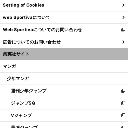
Setting of Cookies
ド
ウ
web Sportivaについて
で
開
Web Sportivaについてのお問い合わせ
く
新
し
広告についてのお問い合わせ
い
ウ
集英社サイト
ィ
開
ン
く/
マンガ
ド
閉
ウ
じ
少年マンガ
で
る
開
週刊少年ジャンプ
く
新
し
ジャンプSQ
い
新
ウ
し
Vジャンプ
ィ
い
新
ン
ウ
し
最強ジャンプ
ド