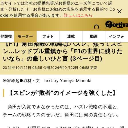
当サイトでは当社の提携先等がお客様のニーズ等について調
査・分析したり、お客様にお勧めの広告を表⽰する⽬的で Co
閉じ
okie を使⽤する場合があります。
詳しくはこちら
る
マイペ
web Sportiva (webスポルティーバ)
検索
メニュ
we
ー
モーターの記事一覧
モーター
F1
【F1】角田裕
b
ジ
の他競技
モーター
フォト
連載
動画
インフォ
ス
【F1】角田裕毅の戦略はハズレ、焦ってスピ
ポ
ン...レッドブル重鎮から「F1の世界に残りた
ル
いなら」の厳しいひと言 (3ページ目)
テ
ィ
2024年10月22日 06:55 公開
2024年10月22日 06:58 更新
ー
バ
米家峰起●取材・文 text by Yoneya Mineoki
【スピンが"敗者"のイメージを強くした】
角田が入賞できなかったのは、ハズレ戦略の不運と、
チームの戦略ミスのせいだ。角田には何の責任もない。