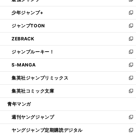
ィ
い
新
ウ
ン
ウ
し
少年ジャンプ+
で
ド
ィ
い
新
開
ウ
ン
ウ
し
ジャンプTOON
く
で
ド
ィ
い
新
開
ウ
ン
ウ
し
ZEBRACK
く
で
ド
ィ
い
新
開
ウ
ン
ウ
し
ジャンプルーキー！
く
で
ド
ィ
い
新
開
ウ
ン
ウ
し
S-MANGA
く
で
ド
ィ
い
新
開
ウ
ン
ウ
し
集英社ジャンプリミックス
く
で
ド
ィ
い
新
開
ウ
ン
ウ
し
集英社コミック文庫
く
で
ド
ィ
い
新
開
ウ
ン
ウ
し
青年マンガ
く
で
ド
ィ
い
開
ウ
ン
ウ
週刊ヤングジャンプ
く
で
ド
ィ
新
開
ウ
ン
し
ヤングジャンプ定期購読デジタル
く
で
ド
い
新