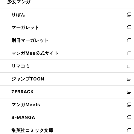
少女マンガ
く
で
ド
ィ
い
開
ウ
ン
ウ
りぼん
く
で
ド
ィ
新
開
ウ
ン
し
マーガレット
く
で
ド
い
新
開
ウ
ウ
し
別冊マーガレット
く
で
ィ
い
新
開
ン
ウ
し
マンガMee公式サイト
く
ド
ィ
い
新
ウ
ン
ウ
し
リマコミ
で
ド
ィ
い
新
開
ウ
ン
ウ
し
ジャンプTOON
く
で
ド
ィ
い
新
開
ウ
ン
ウ
し
ZEBRACK
く
で
ド
ィ
い
新
開
ウ
ン
ウ
し
マンガMeets
く
で
ド
ィ
い
新
開
ウ
ン
ウ
し
S-MANGA
く
で
ド
ィ
い
新
開
ウ
ン
ウ
し
集英社コミック文庫
く
で
ド
ィ
い
新