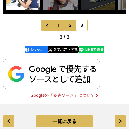
1
2
3
のページへ
前
3 / 3
いいね
Xでポストする
LINEで送る
line
faceboo
x
k
Googleの「優先ソース」について
一覧に戻る