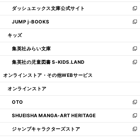
開
ン
ウ
し
ダッシュエックス文庫公式サイト
く
ド
ィ
い
新
ウ
ン
ウ
し
JUMP j-BOOKS
で
ド
ィ
い
新
開
ウ
ン
ウ
し
キッズ
く
で
ド
ィ
い
開
ウ
ン
ウ
集英社みらい文庫
く
で
ド
ィ
新
開
ウ
ン
し
集英社の児童図書 S-KIDS.LAND
く
で
ド
い
新
開
ウ
ウ
し
オンラインストア・
その他WEBサービス
く
で
ィ
い
開
ン
ウ
オンラインストア
く
ド
ィ
ウ
ン
OTO
で
ド
新
開
ウ
し
SHUEISHA MANGA-ART HERITAGE
く
で
い
新
開
ウ
し
ジャンプキャラクターズストア
く
ィ
い
新
ン
ウ
し