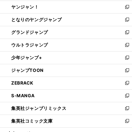
開
ウ
ウ
し
ヤンジャン！
く
で
ィ
い
新
開
ン
ウ
し
となりのヤングジャンプ
く
ド
ィ
い
新
ウ
ン
ウ
し
グランドジャンプ
で
ド
ィ
い
新
開
ウ
ン
ウ
し
ウルトラジャンプ
く
で
ド
ィ
い
新
開
ウ
ン
ウ
し
少年ジャンプ+
く
で
ド
ィ
い
新
開
ウ
ン
ウ
し
ジャンプTOON
く
で
ド
ィ
い
新
開
ウ
ン
ウ
し
ZEBRACK
く
で
ド
ィ
い
新
開
ウ
ン
ウ
し
S-MANGA
く
で
ド
ィ
い
新
開
ウ
ン
ウ
し
集英社ジャンプリミックス
く
で
ド
ィ
い
新
開
ウ
ン
ウ
し
集英社コミック文庫
く
で
ド
ィ
い
新
開
ウ
ン
ウ
し