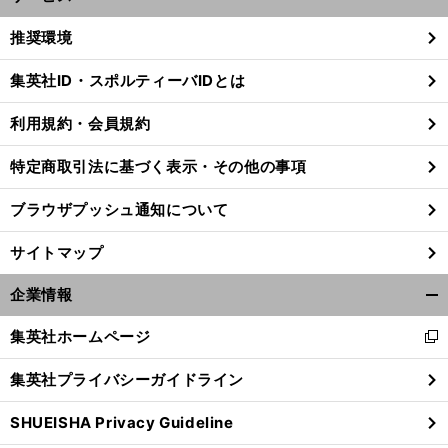
開
く/
推奨環境
閉
じ
集英社ID・スポルティーバIDとは
る
利用規約・会員規約
ト
ヨタがF1最少規模のハースと手を組んだ理由
互いにとってプライスレスな価値とは
特定商取引法に基づく表示・その他の事項
ブラウザプッシュ通知について
サイトマップ
企業情報
開
く/
集英社ホームページ
新
閉
し
じ
集英社プライバシーガイドライン
い
る
ウ
SHUEISHA Privacy Guideline
ィ
ン