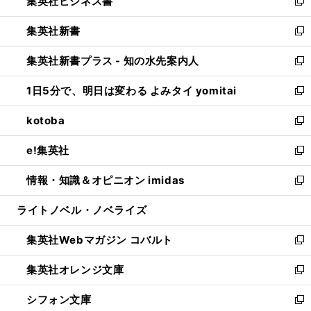
集英社ビジネス書
く
で
ド
い
新
開
ウ
ウ
し
集英社新書
く
で
ィ
い
新
開
ン
ウ
し
集英社新書プラス - 知の水先案内人
く
ド
ィ
い
新
ウ
ン
ウ
し
1日5分で、明日は変わる よみタイ yomitai
で
ド
ィ
い
新
開
ウ
ン
ウ
し
kotoba
く
で
ド
ィ
い
新
開
ウ
ン
ウ
し
e!集英社
く
で
ド
ィ
い
新
開
ウ
ン
ウ
し
情報・知識＆オピニオン imidas
く
で
ド
ィ
い
新
開
ウ
ン
ウ
し
ライトノベル・ノベライズ
く
で
ド
ィ
い
開
ウ
ン
ウ
集英社Webマガジン コバルト
く
で
ド
ィ
新
開
ウ
ン
し
集英社オレンジ文庫
く
で
ド
い
新
開
ウ
ウ
し
シフォン文庫
く
で
ィ
い
新