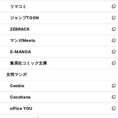
ウ
ン
ウ
し
リマコミ
で
ド
ィ
い
新
開
ウ
ン
ウ
し
ジャンプTOON
く
で
ド
ィ
い
新
開
ウ
ン
ウ
し
ZEBRACK
く
で
ド
ィ
い
新
開
ウ
ン
ウ
し
マンガMeets
く
で
ド
ィ
い
新
開
ウ
ン
ウ
し
S-MANGA
く
で
ド
ィ
い
新
開
ウ
ン
ウ
し
集英社コミック文庫
く
で
ド
ィ
い
新
開
ウ
ン
ウ
し
女性マンガ
く
で
ド
ィ
い
開
ウ
ン
ウ
Cookie
く
で
ド
ィ
新
開
ウ
ン
し
Cocohana
く
で
ド
い
新
開
ウ
ウ
し
office YOU
く
で
ィ
い
新
開
ン
ウ
し