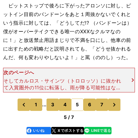
ピットストップで後ろに下がったアロンソに対し、ピ
ットイン目前のバンドーンをあと１周抜かないでくれと
いう指示に対しては、「どうしてだ!? （バンドーンは）
僕がオーバーテイクできる唯一のXXXなクルマなの
に！」と放送禁止用語まじりで不満を口にし、他車の前
に出すための戦略だと説明されても、「どうせ抜かれる
んだ、何も変わりやしないよ！」と罵（ののし）った。
次のページへ
そしてカルロス・サインツ（トロロッソ）に抜かれ
て入賞圏外の11位に転落し、雨が降る可能性はない
かと確認した直後、アロンソは「エンジンプロブレ
ム、エンジンプロブレム」と言ってピットに戻りリ
次
1
...
3
4
5
6
7
のページへ
のページへ
タイア。パワー
前
5 / 7
いいね
Xでポストする
LINEで送る
line
faceboo
x
k