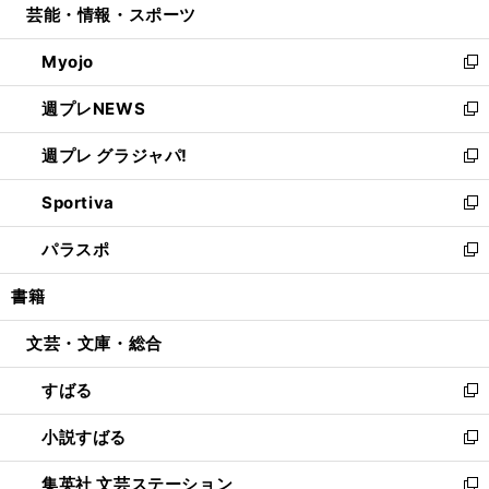
芸能・情報・スポーツ
く
で
ド
ィ
い
開
ウ
ン
ウ
Myojo
く
で
ド
ィ
新
開
ウ
ン
し
週プレNEWS
く
で
ド
い
新
開
ウ
ウ
し
週プレ グラジャパ!
く
で
ィ
い
新
開
ン
ウ
し
Sportiva
く
ド
ィ
い
新
ウ
ン
ウ
し
パラスポ
で
ド
ィ
い
新
開
ウ
ン
ウ
し
書籍
く
で
ド
ィ
い
開
ウ
ン
ウ
文芸・文庫・総合
く
で
ド
ィ
開
ウ
ン
すばる
く
で
ド
新
開
ウ
し
小説すばる
く
で
い
新
開
ウ
し
集英社 文芸ステーション
く
ィ
い
新