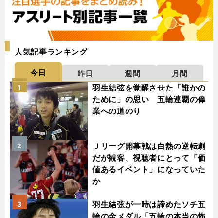
人気記事ランキング
今日
昨日
週間
月間
羽生結弦を覚醒させた「誰かの
1
ために」の思い 五輪連覇の偉
業への道のり
Ｊリーグ開幕戦は白熱の逆転劇
2
だが観客、視聴者にとって「価
値あるイベント」になっていた
か
羽生結弦が一時は諦めたソチ五
3
輪の金メダル「五輪の本当の怖