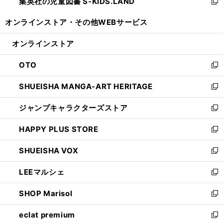
集英社の児童図書 S-KIDS.LAND
く
で
ド
い
新
開
ウ
ウ
し
オンラインストア・
その他WEBサービス
く
で
ィ
い
開
ン
ウ
オンラインストア
く
ド
ィ
ウ
ン
OTO
で
ド
新
開
ウ
し
SHUEISHA MANGA-ART HERITAGE
く
で
い
新
開
ウ
し
ジャンプキャラクターズストア
く
ィ
い
新
ン
ウ
し
HAPPY PLUS STORE
ド
ィ
い
新
ウ
ン
ウ
し
SHUEISHA VOX
で
ド
ィ
い
新
開
ウ
ン
ウ
し
LEEマルシェ
く
で
ド
ィ
い
新
開
ウ
ン
ウ
し
SHOP Marisol
く
で
ド
ィ
い
新
開
ウ
ン
ウ
し
eclat premium
く
で
ド
ィ
い
新