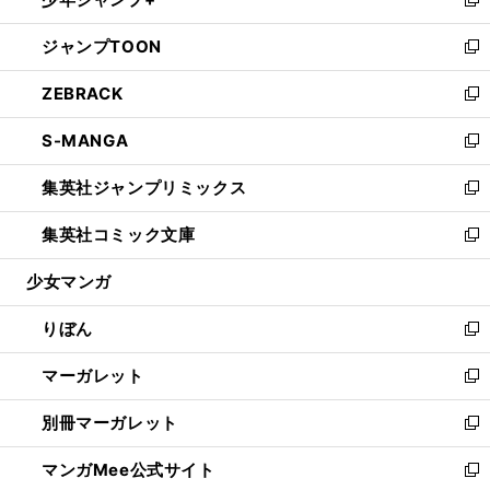
ド
ィ
い
新
開
ウ
ン
ウ
し
ジャンプTOON
く
で
ド
ィ
い
新
開
ウ
ン
ウ
し
ZEBRACK
く
で
ド
ィ
い
新
開
ウ
ン
ウ
し
S-MANGA
く
で
ド
ィ
い
新
開
ウ
ン
ウ
し
集英社ジャンプリミックス
く
で
ド
ィ
い
新
開
ウ
ン
ウ
し
集英社コミック文庫
く
で
ド
ィ
い
新
開
ウ
ン
ウ
し
少女マンガ
く
で
ド
ィ
い
開
ウ
ン
ウ
りぼん
く
で
ド
ィ
新
開
ウ
ン
し
マーガレット
く
で
ド
い
新
開
ウ
ウ
し
別冊マーガレット
く
で
ィ
い
新
開
ン
ウ
し
マンガMee公式サイト
く
ド
ィ
い
新