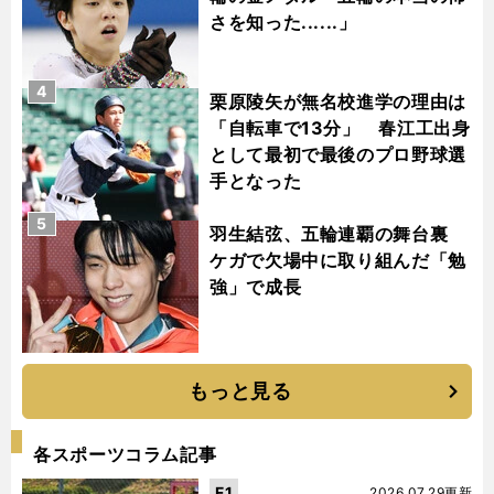
さを知った......」
4
栗原陵矢が無名校進学の理由は
「自転車で13分」 春江工出身
として最初で最後のプロ野球選
手となった
5
羽生結弦、五輪連覇の舞台裏
ケガで欠場中に取り組んだ「勉
強」で成長
もっと見る
各スポーツコラム記事
F1
2026.07.29更新