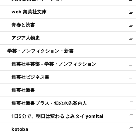
ン
ウ
し
web 集英社文庫
ド
ィ
い
新
ウ
ン
ウ
し
青春と読書
で
ド
ィ
い
新
開
ウ
ン
ウ
し
アジア人物史
く
で
ド
ィ
い
新
開
ウ
ン
ウ
し
学芸・ノンフィクション・新書
く
で
ド
ィ
い
開
ウ
ン
ウ
集英社学芸部 - 学芸・ノンフィクション
く
で
ド
ィ
新
開
ウ
ン
し
集英社ビジネス書
く
で
ド
い
新
開
ウ
ウ
し
集英社新書
く
で
ィ
い
新
開
ン
ウ
し
集英社新書プラス - 知の水先案内人
く
ド
ィ
い
新
ウ
ン
ウ
し
1日5分で、明日は変わる よみタイ yomitai
で
ド
ィ
い
新
開
ウ
ン
ウ
し
kotoba
く
で
ド
ィ
い
新
開
ウ