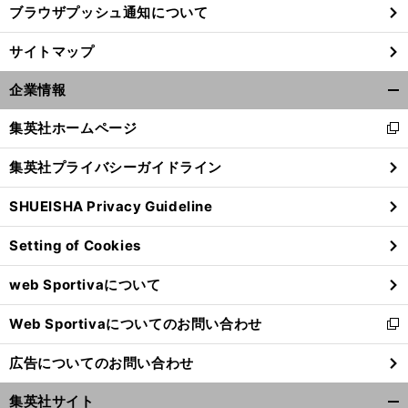
ブラウザプッシュ通知について
サイトマップ
企業情報
開
く/
集英社ホームページ
新
閉
し
じ
集英社プライバシーガイドライン
い
る
ウ
SHUEISHA Privacy Guideline
ィ
ン
Setting of Cookies
ド
前
へ
ウ
web Sportivaについて
で
開
Web Sportivaについてのお問い合わせ
く
新
し
広告についてのお問い合わせ
い
ウ
集英社サイト
ィ