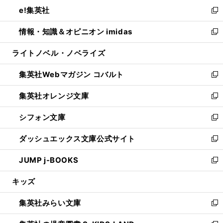
ン
ウ
し
e!集英社
く
で
ド
ィ
い
新
開
ウ
ン
ウ
し
情報・知識＆オピニオン imidas
く
で
ド
ィ
い
新
開
ウ
ン
ウ
し
ライトノベル・ノベライズ
く
で
ド
ィ
い
開
ウ
ン
ウ
集英社Webマガジン コバルト
く
で
ド
ィ
新
開
ウ
ン
し
集英社オレンジ文庫
く
で
ド
い
新
開
ウ
ウ
し
シフォン文庫
く
で
ィ
い
新
開
ン
ウ
し
ダッシュエックス文庫公式サイト
く
ド
ィ
い
新
ウ
ン
ウ
し
JUMP j-BOOKS
で
ド
ィ
い
新
開
ウ
ン
ウ
し
キッズ
く
で
ド
ィ
い
開
ウ
ン
ウ
集英社みらい文庫
く
で
ド
ィ
新
開
ウ
ン
し