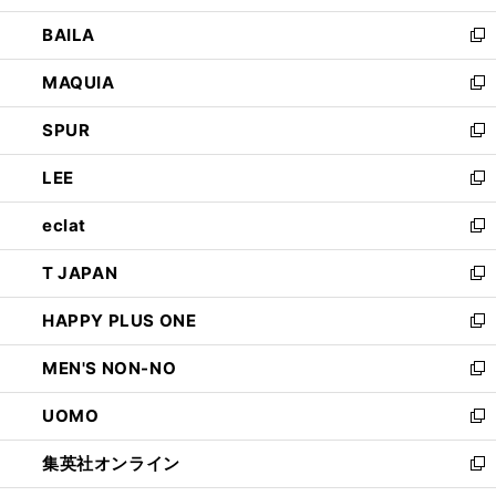
開
ウ
し
BAILA
く
ィ
い
新
ン
ウ
し
MAQUIA
ド
ィ
い
新
ウ
ン
ウ
し
SPUR
で
ド
ィ
い
新
開
ウ
ン
ウ
し
LEE
く
で
ド
ィ
い
新
開
ウ
ン
ウ
し
eclat
く
で
ド
ィ
い
新
開
ウ
ン
ウ
し
T JAPAN
く
で
ド
ィ
い
新
開
ウ
ン
ウ
し
HAPPY PLUS ONE
く
で
ド
ィ
い
新
開
ウ
ン
ウ
し
MEN'S NON-NO
く
で
ド
ィ
い
新
開
ウ
ン
ウ
し
UOMO
く
で
ド
ィ
い
新
開
ウ
ン
ウ
し
集英社オンライン
く
で
ド
ィ
い
新
開
ウ
ン
ウ
し