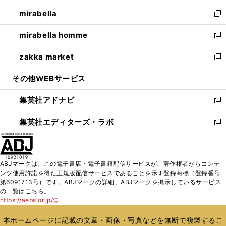
開
ウ
ン
ウ
し
mirabella
く
で
ド
ィ
い
新
開
ウ
ン
ウ
し
mirabella homme
く
で
ド
ィ
い
新
開
ウ
ン
ウ
し
zakka market
く
で
ド
ィ
い
新
開
ウ
ン
ウ
し
その他WEBサービス
く
で
ド
ィ
い
開
ウ
ン
ウ
集英社アドナビ
く
で
ド
ィ
新
開
ウ
ン
し
集英社エディターズ・ラボ
く
で
ド
い
新
開
ウ
ウ
し
く
で
ィ
い
開
ン
ウ
ABJマークは、この電子書店・電子書籍配信サービスが、著作権者からコンテ
く
ド
ィ
ンツ使用許諾を得た正規版配信サービスであることを示す登録商標（登録番号
ウ
ン
第6091713号）です。ABJマークの詳細、ABJマークを掲示しているサービス
で
ド
の一覧はこちら。
開
ウ
https://aebs.or.jp/
新
く
で
し
い
開
本ホームページに記載の文章・画像・写真などを無断で複製するこ