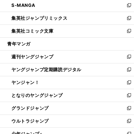
S-MANGA
く
で
ド
ィ
い
新
開
ウ
ン
ウ
し
集英社ジャンプリミックス
く
で
ド
ィ
い
新
開
ウ
ン
ウ
し
集英社コミック文庫
く
で
ド
ィ
い
新
開
ウ
ン
ウ
し
青年マンガ
く
で
ド
ィ
い
開
ウ
ン
ウ
週刊ヤングジャンプ
く
で
ド
ィ
新
開
ウ
ン
し
ヤングジャンプ定期購読デジタル
く
で
ド
い
新
開
ウ
ウ
し
ヤンジャン！
く
で
ィ
い
新
開
ン
ウ
し
となりのヤングジャンプ
く
ド
ィ
い
新
ウ
ン
ウ
し
グランドジャンプ
で
ド
ィ
い
新
開
ウ
ン
ウ
し
ウルトラジャンプ
く
で
ド
ィ
い
新
開
ウ
ン
ウ
し
少年ジャンプ+
く
で