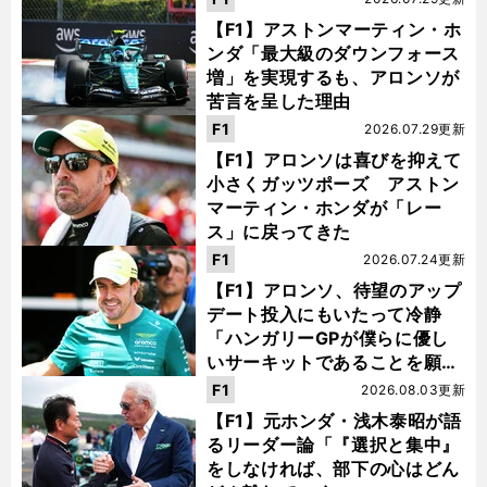
【F1】アストンマーティン・ホ
ンダ「最大級のダウンフォース
増」を実現するも、アロンソが
苦言を呈した理由
F1
2026.07.29更新
【F1】アロンソは喜びを抑えて
小さくガッツポーズ アストン
マーティン・ホンダが「レー
ス」に戻ってきた
F1
2026.07.24更新
【F1】アロンソ、待望のアップ
デート投入にもいたって冷静
「ハンガリーGPが僕らに優し
いサーキットであることを願
う」
F1
2026.08.03更新
【F1】元ホンダ・浅木泰昭が語
るリーダー論「『選択と集中』
をしなければ、部下の心はどん