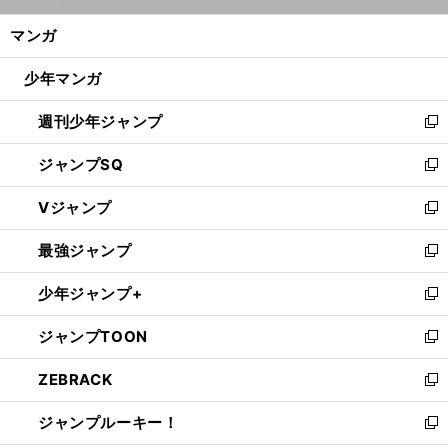
開
ン
く/
マンガ
ド
閉
ウ
じ
少年マンガ
で
る
開
週刊少年ジャンプ
く
新
し
ジャンプSQ
い
新
ウ
し
Vジャンプ
ィ
い
新
ン
ウ
し
最強ジャンプ
ド
ィ
い
新
ウ
ン
ウ
し
少年ジャンプ+
で
ド
ィ
い
新
開
ウ
ン
ウ
し
ジャンプTOON
く
で
ド
ィ
い
新
開
ウ
ン
ウ
し
ZEBRACK
く
で
ド
ィ
い
新
開
ウ
ン
ウ
し
ジャンプルーキー！
く
で
ド
ィ
い
新
開
ウ
ン
ウ
し