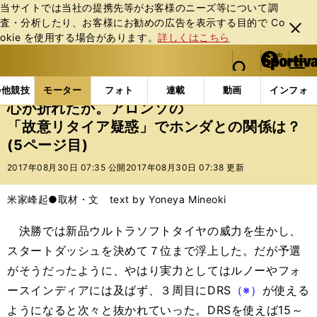
当サイトでは当社の提携先等がお客様のニーズ等について調
査・分析したり、お客様にお勧めの広告を表⽰する⽬的で Co
閉じ
okie を使⽤する場合があります。
詳しくはこちら
る
マイペ
web Sportiva (webスポルティーバ)
検索
メニュ
we
ー
モーターの記事一覧
モーター
F1
心が折れたか
b
ジ
の他競技
モーター
フォト
連載
動画
インフォ
ス
心が折れたか。アロンソの
ポ
「故意リタイア疑惑」でホンダとの関係は？
ル
(5ページ目)
テ
ィ
2017年08月30日 07:35 公開
2017年08月30日 07:38 更新
ー
バ
米家峰起●取材・文 text by Yoneya Mineoki
決勝では新品ウルトラソフトタイヤの威力を生かし、
スタートダッシュを決めて７位まで浮上した。だが予選
がそうだったように、やはり実力としてはルノーやフォ
ースインディアには及ばず、３周目にDRS
（※）
が使える
ようになると次々と抜かれていった。DRSを使えば15～