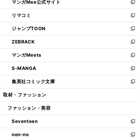
マンガMee公式サイト
く
ド
ィ
い
新
ウ
ン
ウ
し
リマコミ
で
ド
ィ
い
新
開
ウ
ン
ウ
し
ジャンプTOON
く
で
ド
ィ
い
新
開
ウ
ン
ウ
し
ZEBRACK
く
で
ド
ィ
い
新
開
ウ
ン
ウ
し
マンガMeets
く
で
ド
ィ
い
新
開
ウ
ン
ウ
し
S-MANGA
く
で
ド
ィ
い
新
開
ウ
ン
ウ
し
集英社コミック文庫
く
で
ド
ィ
い
新
開
ウ
ン
ウ
し
取材・ファッション
く
で
ド
ィ
い
開
ウ
ン
ウ
ファッション・美容
く
で
ド
ィ
開
ウ
ン
Seventeen
く
で
ド
新
開
ウ
し
non-no
く
で
い
新