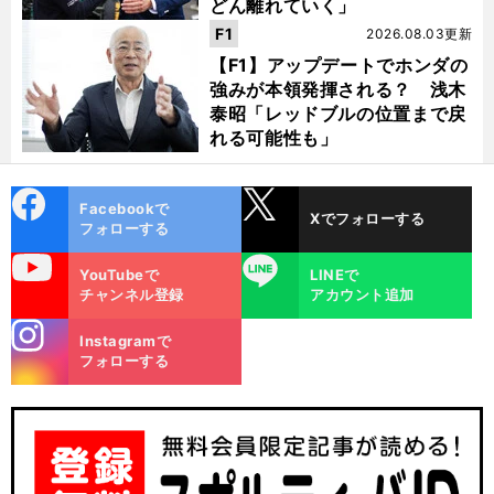
どん離れていく」
F1
2026.08.03更新
【F1】アップデートでホンダの
強みが本領発揮される？ 浅木
泰昭「レッドブルの位置まで戻
れる可能性も」
cebo
X
Facebookで
Xでフォローする
ok
フォローする
uTube
LINE
YouTubeで
LINEで
チャンネル登録
アカウント追加
stagra
Instagramで
m
フォローする